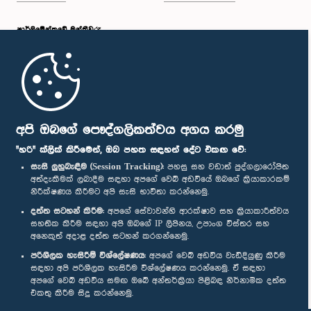
පාර්ලි‌මේන්තුවේ මන්ත්‍රීවරු
මුල් පිටුව
පාර්ලිමේන්තු ජංගම යෙදුම
අපි ඔබගේ පෞද්ගලිකත්වය අගය කරමු
"හරි" ක්ලික් කිරීමෙන්, ඔබ පහත සඳහන් දේට එකඟ වේ:
සැසි ලුහුබැඳීම (Session Tracking):
පහසු සහ වඩාත් පුද්ගලාරෝපිත
අත්දැකීමක් ලබාදීම සඳහා අපගේ වෙබ් අඩවියේ ඔබගේ ක්‍රියාකාරකම්
නිරීක්ෂණය කිරීමට අපි සැසි භාවිතා කරන්නෙමු.
අප හා සම්බන්ධ වී සිටින්න :
දත්ත සටහන් කිරීම:
අපගේ සේවාවන්හි ආරක්ෂාව සහ ක්‍රියාකාරීත්වය
සහතික කිරීම සඳහා අපි ඔබගේ IP ලිපිනය, උපාංග විස්තර සහ
අනෙකුත් අදාළ දත්ත සටහන් කරගන්නෙමු.
සම්මාන
පරිශීලක හැසිරීම් විශ්ලේෂණය:
අපගේ වෙබ් අඩවිය වැඩිදියුණු කිරීම
සඳහා අපි පරිශීලක හැසිරීම විශ්ලේෂණය කරන්නෙමු. ඒ සඳහා
අපගේ වෙබ් අඩවිය සමඟ ඔබේ අන්තර්ක්‍රියා පිළිබඳ නිර්නාමික දත්ත
පෞද්ගලිකත්ව ප්‍රතිපත්තිය
එකතු කිරීම සිදු කරන්නෙමු.