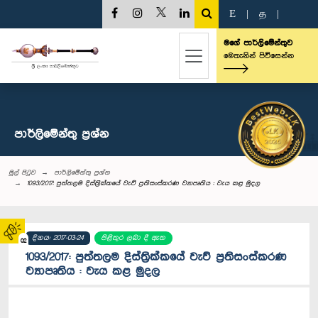
E
|
த
|
මගේ පාර්ලිමේන්තුව
මෙතැනින් පිවිසෙන්න
පාර්ලි‌මේන්තු‌ ප්‍රශ්න
මුල් පිටුව
පාර්ලි‌මේන්තු‌ ප්‍රශ්න
1093/2017: පුත්තලම දිස්ත්‍රික්කයේ වැව් ප්‍රතිසංස්කරණ ව්‍යාපෘතිය : වැය කළ මුදල
දිනය: 2017-03-24
පිළිතුර ලබා දී ඇත
02
1093/2017: පුත්තලම දිස්ත්‍රික්කයේ වැව් ප්‍රතිසංස්කරණ
ව්‍යාපෘතිය : වැය කළ මුදල