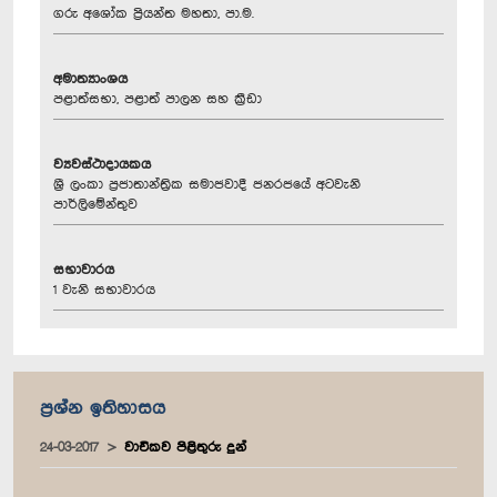
ගරු අශෝක ප්‍රියන්ත මහතා, පා.ම.
අමාත්‍යාංශය
පළාත්සභා, පළාත් පාලන සහ ක්‍රීඩා
ව්‍යවස්ථාදායකය
ශ්‍රී ලංකා ප්‍රජාතාන්ත්‍රික සමාජවාදී ජනරජයේ අටවැනි
පාර්ලිමේන්තුව
සභාවාරය
1 වැනි සභාවාරය
ප්‍රශ්න ඉතිහාසය
24-03-2017
වාචිකව පිළිතුරු දුන්