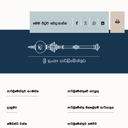
Facebook
මෙම පිටුව බෙදාගන්න
X
WhatsApp
LinkedIn
පාර්ලි‌මේන්තුව නරඹන්න
පාර්ලිමේන්තුවේ කටයුතු
දැනුමට
පාර්ලිමේන්තු මහලේකම් කාර්යාලය
සම්බන්ධ වන්න
පාර්ලිමේන්තුව සජීවීව