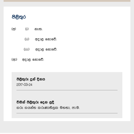
පිළිතුර
(අ) (i) නැත.
(ii) අදාළ නොවේ.
(iii) අදාළ නොවේ.
(ආ) අදාළ නොවේ.
පිළිතුරු දුන් දිනය
2017-03-24
විසින් පිළිතුරු දෙන ලදී
ගරු ගයන්ත කරුණාතිලක මහතා, පා.ම.