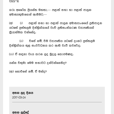
1093/’16
ගරු අශෝක ප්‍රියන්ත මහතා,— පළාත් සභා හා පළාත් පාලන
අමාත්‍යතුමාගෙන් ඇසීමට,—
(අ) (i) පළාත් සභා හා පළාත් පාලන අමාත්‍යාංශයේ ප්‍රතිපාදන
යටතේ පුත්තලම දිස්ත්‍රික්කයේ වැව් ප්‍රතිසංස්කරණ ව්‍යාපෘතියක්
ක්‍රියාත්මක වන්නේද;
(ii) එසේ නම්, එම ව්‍යාපෘතිය යටතේ දැනට පුත්තලම
දිස්ත්‍රික්කය තුළ සංවර්ධනය කර ඇති වැව් කවරේද;
(iii) ඒ සඳහා වැය කරන ලද මුදල කොපමණද;
යන්න එතුමා මෙම සභාවට දන්වන්නෙහිද?
(ආ) නොඑසේ නම්, ඒ මන්ද?
අසන ලද දිනය
2017-03-24
අසන ලද්දේ