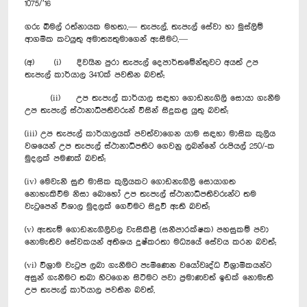
1075/’16
ගරු බිමල් රත්නායක මහතා,— තැපැල්, තැපැල් සේවා හා මුස්ලිම්
ආගමික කටයුතු අමාත්‍යතුමාගෙන් ඇසීමට,—
(අ) (i) දිවයින පුරා තැපැල් දෙපාර්තමේන්තුවට අයත් උප
තැපැල් කාර්යාල 3410ක් පවතින බවත්;
(ii) උප තැපැල් කාර්යාල සඳහා ගොඩනැගිලි සොයා ගැනීම
උප තැපැල් ස්ථානාධිපතිවරුන් විසින් සිදුකළ යුතු බවත්;
(iii) උප තැපැල් කාර්යාලයක් පවත්වාගෙන යාම සඳහා මාසික කුලිය
වශයෙන් උප තැපැල් ස්ථානාධිපතිට ගෙවනු ලබන්නේ රුපියල් 250/-ක
මුදලක් පමණක් බවත්;
(iv) මෙවැනි සුළු මාසික කුලියකට ගොඩනැගිලි සොයාගත
නොහැකිවීම නිසා බොහෝ උප තැපැල් ස්ථානාධිපතිවරුන්ට තම
වැටුපෙන් විශාල මුදලක් ගෙවීමට සිදුවී ඇති බවත්;
(v) ඇතැම් ගොඩනැගිලිවල වැසිකිළි (සනීපාරක්ෂක) පහසුකම් පවා
නොමැතිව සේවකයන් අතිශය දුෂ්කරතා මධ්‍යයේ සේවය කරන බවත්;
(vi) විශ්‍රාම වැටුප ලබා ගැනීමට පැමිණෙන වයෝවෘද්ධ විශ්‍රාමිකයන්ට
අසුන් ගැනීමට තබා හිටගෙන සිටීමට පවා ප්‍රමාණවත් ඉඩක් නොමැති
උප තැපැල් කාර්යාල පවතින බවත්,