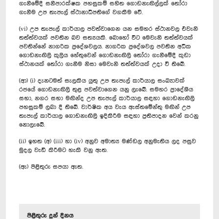
ගැනීමේදී සනීපාරක්ෂක පහසුකම් සහිත ගොඩනැඟිල්ලක් තෝරා
ගැනීම උප තැපැල් ස්ථානාධිපතිගේ වගකීම වේ.
(vi) උප තැපැල් කාර්යාල පවත්වාගෙන යන සමහර ස්ථානවල එවැනි
තත්ත්වයක් පවතින බව සත්‍යයකි. බොහෝ විට මෙවැනි තත්ත්වයක්
පවතින්නේ නාගරික ප්‍රදේශවලය. නාගරික ප්‍රදේශවල පවතින අධික
ගොඩනැඟිලි කුලිය හේතුවෙන් ගොඩනැඟිලි තෝරා ගැනීමේදී කුඩා
ස්ථානයක් තෝරා ගැනීම නිසා මෙවැනි තත්ත්වයක් උදා වී තිබේ.
(ආ) (i) දැනටමත් සැලකිය යුතු උප තැපැල් කාර්යාල සංඛ්‍යාවක්
රජයේ ගොඩනැඟිලි තුළ පවත්වාගෙන යනු ලැබේ. සමහර ප්‍රාදේශීය
සභා, නගර සභා මඟින්ද උප තැපැල් කාර්යාල සඳහා ගොඩනැඟිලි
පහසුකම් ලබා දී තිබේ. වාර්ෂික අය වැය ඇස්තමේන්තු මඟින් උප
තැපැල් කාර්යාල ගොඩනැඟිලි ඉදිකිරීම සඳහා ප්‍රතිපාදන වෙන් කරනු
නොලැබේ.
(ii) ඉහත (අ) (iii) හා (iv) අනුව අමාත්‍ය මණ්ඩල අනුමැතිය ලද පසුව
මුදල වැඩි කිරීමට හැකි වනු ඇත.
(ඇ) පිළිතුරු සපයා ඇත.
පිළිතුරු දුන් දිනය