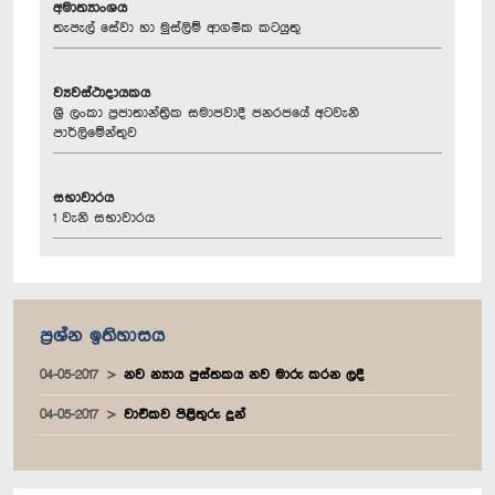
අමාත්‍යාංශය
තැපැල් සේවා හා මුස්ලිම් ආගමික කටයුතු
ව්‍යවස්ථාදායකය
ශ්‍රී ලංකා ප්‍රජාතාන්ත්‍රික සමාජවාදී ජනරජයේ අටවැනි
පාර්ලිමේන්තුව
සභාවාරය
1 වැනි සභාවාරය
ප්‍රශ්න ඉතිහාසය
04-05-2017
නව න්‍යාය පුස්තකය නව මාරු කරන ලදී
04-05-2017
වාචිකව පිළිතුරු දුන්