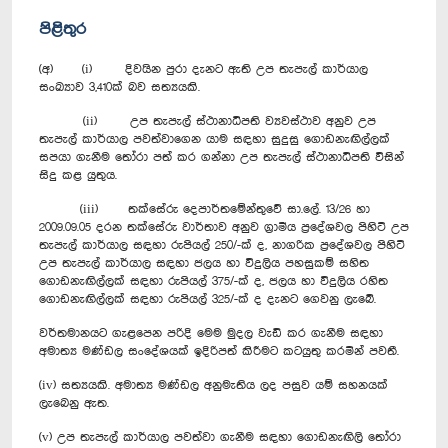
පිළිතුර
(අ) (i) දිවයින පුරා දැනට ඇති උප තැපැල් කාර්යාල
සංඛ්‍යාව 3,410ක් බව සත්‍යයකි.
(ii) උප තැපැල් ස්ථානාධිපති ව්‍යවස්ථාව අනුව උප
තැපැල් කාර්යාල පවත්වාගෙන යාම සඳහා සුදුසු ගොඩනැඟිල්ලක්
සපයා ගැනීම තෝරා පත් කර ගන්නා උප තැපැල් ස්ථානාධිපති විසින්
සිදු කළ යුතුය.
(iii) තක්සේරු දෙපාර්තමේන්තුවේ සා.ලේ. 13/26 හා
2009.09.05 දරන තක්සේරු වාර්තාව අනුව ග්‍රාමීය ප්‍රදේශවල පිහිටි උප
තැපැල් කාර්යාල සඳහා රුපියල් 250/-ක් ද, නාගරික ප්‍රදේශවල පිහිටි
උප තැපැල් කාර්යාල සඳහා ජලය හා විදුලිය පහසුකම් සහිත
ගොඩනැඟිල්ලක් සඳහා රුපියල් 375/-ක් ද, ජලය හා විදුලිය රහිත
ගොඩනැඟිල්ලක් සඳහා රුපියල් 325/-ක් ද දැනට ගෙවනු ලැබේ.
වර්තමානයට ගැළපෙන පරිදි මෙම මුදල වැඩි කර ගැනීම සඳහා
අමාත්‍ය මණ්ඩල සංදේශයක් ඉදිරිපත් කිරීමට කටයුතු කරමින් පවතී.
(iv) සත්‍යයකි. අමාත්‍ය මණ්ඩල අනුමැතිය ලද පසුව යම් සහනයක්
ලැබෙනු ඇත.
(v) උප තැපැල් කාර්යාල පවත්වා ගැනීම සඳහා ගොඩනැඟිලි තෝරා