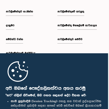
පාර්ලි‌මේන්තුව නරඹන්න
පාර්ලිමේන්තුවේ කටයුතු
දැනුමට
පාර්ලිමේන්තු මහලේකම් කාර්යාලය
සම්බන්ධ වන්න
පාර්ලිමේන්තුව සජීවීව
පාර්ලි‌මේන්තුවේ මන්ත්‍රීවරු
මුල් පිටුව
පාර්ලිමේන්තු ජංගම යෙදුම
අපි ඔබගේ පෞද්ගලිකත්වය අගය කරමු
"හරි" ක්ලික් කිරීමෙන්, ඔබ පහත සඳහන් දේට එකඟ වේ:
සැසි ලුහුබැඳීම (Session Tracking):
පහසු සහ වඩාත් පුද්ගලාරෝපිත
අත්දැකීමක් ලබාදීම සඳහා අපගේ වෙබ් අඩවියේ ඔබගේ ක්‍රියාකාරකම්