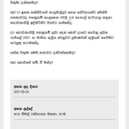
එතුමා දන්නෙහිද?
(ආ) (i) ඉහත තත්ත්වයන් සැලකිල්ලට ගෙන සේවකයන්ට මෙන්ම
ජනතාවටද පහසුකම් සැලසෙන පරිදි උප තැපැල් කාර්යාල සඳහා
ගොඩනැගිලි ඉදිකිරීමට පියවර ගන්නේද;
(ii) ගොඩනැගිලි පහසුකම් ලබා දෙන තෙක් දැනට ගෙවනු ලබන
රුපියල් 250/- ක මාසික කුලිය වෙනුවට ප්‍රමාණවත් කුලියක් ගෙවීමට
කටයුතු කරන්නේද;
යන්න එතුමා මෙම සභාවට දන්වන්නෙහිද?
(ඇ) නොඑසේ නම්, ඒ මන්ද?
අසන ලද දිනය
2017-05-04
අසන ලද්දේ
ගරු බිමල් රත්නායක මහතා, පා.ම.