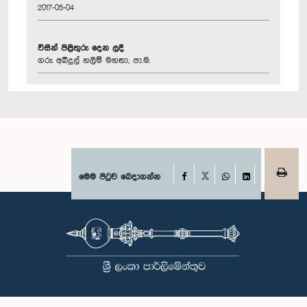
2017-05-04
විසින් පිළිතුරු දෙන ලදී
ගරු අබ්දුල් හලීම් මහතා, පා.ම.
Facebook
මෙම පිටුව බෙදාගන්න
X
WhatsApp
LinkedIn