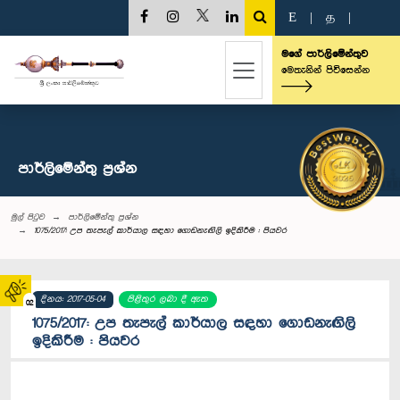
E
|
த
|
මගේ පාර්ලිමේන්තුව
මෙතැනින් පිවිසෙන්න
පාර්ලි‌මේන්තු‌ ප්‍රශ්න
මුල් පිටුව
පාර්ලි‌මේන්තු‌ ප්‍රශ්න
1075/2017: උප තැපැල් කාර්යාල සඳහා ගොඩනැඟිලි ඉදිකිරීම : පියවර
දිනය: 2017-05-04
පිළිතුර ලබා දී ඇත
02
1075/2017: උප තැපැල් කාර්යාල සඳහා ගොඩනැඟිලි
ඉදිකිරීම : පියවර