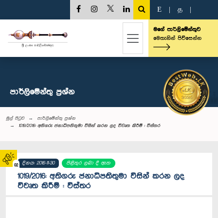
E
|
த
|
මගේ පාර්ලිමේන්තුව
මෙතැනින් පිවිසෙන්න
පාර්ලි‌මේන්තු‌ ප්‍රශ්න
මුල් පිටුව
පාර්ලි‌මේන්තු‌ ප්‍රශ්න
1019/2016: අතිගරු ජනාධිපතිතුමා විසින් කරන ලද විවෘත කිරීම් : විස්තර
දිනය: 2016-11-30
පිළිතුර ලබා දී ඇත
02
1019/2016: අතිගරු ජනාධිපතිතුමා විසින් කරන ලද
විවෘත කිරීම් : විස්තර