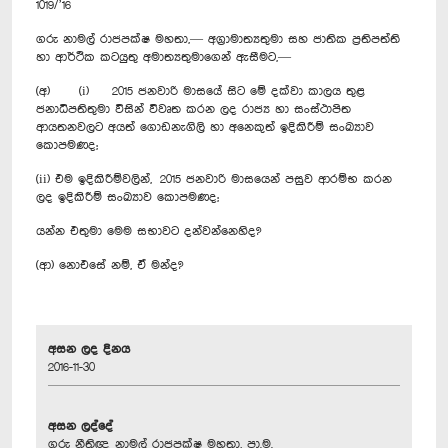
1019/’16
ගරු නාමල් රාජපක්ෂ මහතා,— අග්‍රාමාත්‍යතුමා සහ ජාතික ප්‍රතිපත්ති
හා ආර්ථික කටයුතු අමාත්‍යතුමාගෙන් ඇසීමට,—
(අ) (i) 2015 ජනවාරි මාසයේ සිට මේ දක්වා කාලය තුළ
ජනාධිපතිතුමා විසින් විවෘත කරන ලද රාජ්‍ය හා සංස්ථාපිත
ආයතනවලට අයත් ‍ගොඩනැගිලි හා අනෙකුත් ඉදිකිරීම් සංඛ්‍යාව
කොපමණද;
(ii) එම ඉදිකිරීම්වලින්, 2015 ජනවාරි මාසයෙන් පසුව ආරම්භ කරන
ලද ඉදිකිරීම් සංඛ්‍යාව කොපමණද;
යන්න එතුමා මෙම සභාවට දන්වන්නෙහිද?
(ආ) නොඑසේ නම්, ඒ මන්ද?
අසන ලද දිනය
2016-11-30
අසන ලද්දේ
ගරු නීතිඥ නාමල් රාජපක්ෂ මහතා, පා.ම.