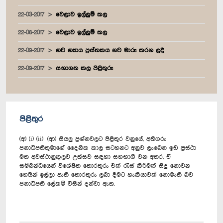
22-03-2017
වෙලාව ඉල්ලුම් කල
22-06-2017
වෙලාව ඉල්ලුම් කල
22-09-2017
නව න්‍යාය පුස්තකය නව මාරු කරන ලදී
22-09-2017
සභාගත කල පිළිතුරු
පිළිතුර
(අ) (i) (ii) (ආ) සියලු ප්‍රශ්නවලට පිළිතුර වනුයේ, අතිගරු
ජනාධිපතිතුමාගේ දෛනික කාල සටහනට අනුව ලැබෙන ඉඩ ප්‍රස්ථා
මත අවස්ථානුකූලව උත්සව සඳහා සහභාගි වන අතර, ඒ
සම්බන්ධයෙන් විශේෂිත තොරතුරු එක් රැස් කිරීමක් සිදු නොවන
හෙයින් ඉල්ලා ඇති තොරතුරු ලබා දීමට හැකියාවක් නොමැති බව
ජනාධිපති ලේකම් විසින් දන්වා ඇත.