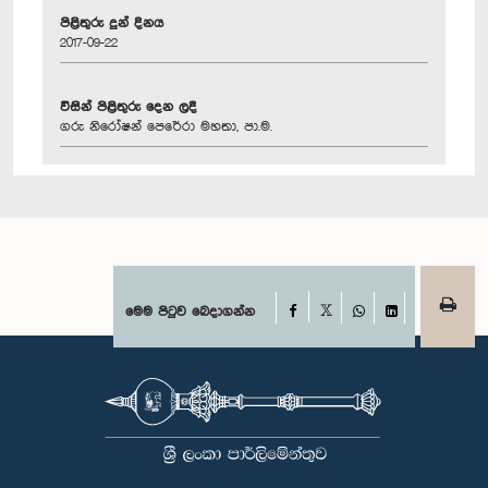
පිළිතුරු දුන් දිනය
2017-09-22
විසින් පිළිතුරු දෙන ලදී
ගරු නිරෝෂන් පෙරේරා මහතා, පා.ම.
Facebook
මෙම පිටුව බෙදාගන්න
X
WhatsApp
LinkedIn