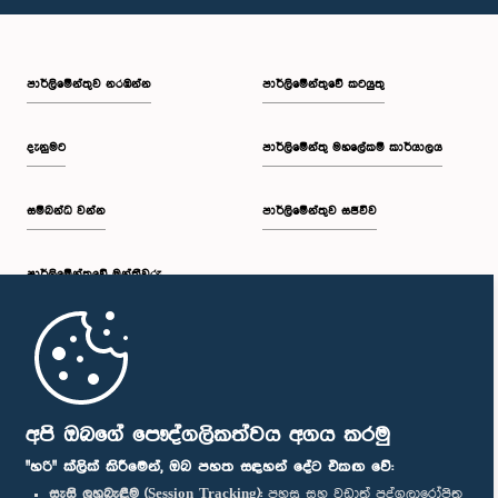
පාර්ලි‌මේන්තුව නරඹන්න
පාර්ලිමේන්තුවේ කටයුතු
දැනුමට
පාර්ලිමේන්තු මහලේකම් කාර්යාලය
සම්බන්ධ වන්න
පාර්ලිමේන්තුව සජීවීව
පාර්ලි‌මේන්තුවේ මන්ත්‍රීවරු
මුල් පිටුව
පාර්ලිමේන්තු ජංගම යෙදුම
අපි ඔබගේ පෞද්ගලිකත්වය අගය කරමු
"හරි" ක්ලික් කිරීමෙන්, ඔබ පහත සඳහන් දේට එකඟ වේ:
සැසි ලුහුබැඳීම (Session Tracking):
පහසු සහ වඩාත් පුද්ගලාරෝපිත