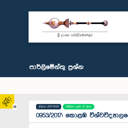
පාර්ලි‌මේන්තු‌ ප්‍රශ්න
දිනය: 2017-01-25
පිළිතුර ලබා දී ඇත
02
0953/2017: කොළඹ විශ්වවිද්‍යා