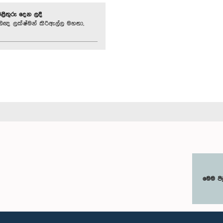
පිළිතුරු දෙන ලදී
තිඥ ලක්ෂ්මන් කිරිඇල්ල මහතා,
මෙම පි