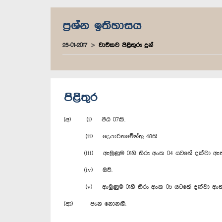
ප්‍රශ්න ඉතිහාසය
25-01-2017
වාචිකව පිළිතුරු දුන්
පිළිතුර
(අ) (i) පීඨ 07කි.
(ii) දෙපාර්තමේන්තු 48කි.
(iii) ඇමුණුම 01හි තීරු අංක 04 යටතේ දක්වා ඇත
(iv) ඔව්.
(v) ඇමුණුම 01හි තීරු අංක 05 යටතේ දක්වා ඇත.
(ආ) පැන නොනඟී.