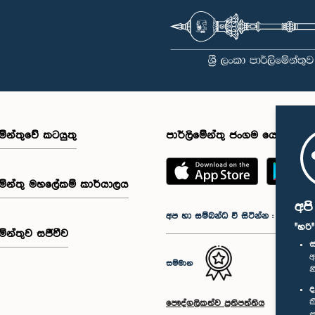
මේන්තුවේ කටයුතු
පාර්ලිමේන්තු ජංගම යෙදුම
මේන්තු මහලේකම් කාර්යාලය
අප
අප හා සම්බන්ධ වී සිටින්න :
"හරි
මේන්තුව සජීවීව
ස
අ
සම්මාන
න
ද
ක
පෞද්ගලිකත්ව ප්‍රතිපත්තිය
ස