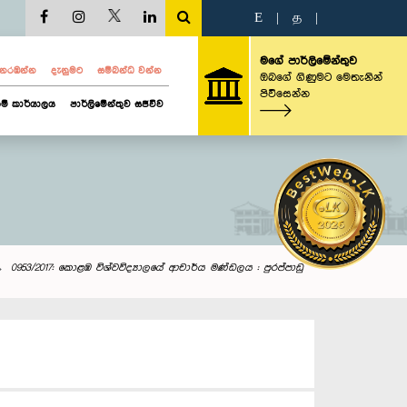
E
|
த
|
මගේ පාර්ලිමේන්තුව
ව නරඹන්න
දැනුමට
සම්බන්ධ වන්න
ඔබගේ ගිණුමට මෙතැනින්
පිවිසෙන්න
ම් කාර්යාලය
පාර්ලිමේන්තුව සජීවීව
0953/2017: කොළඹ විශ්වවිද්‍යාලයේ ආචාර්ය මණ්ඩලය : පුරප්පාඩු