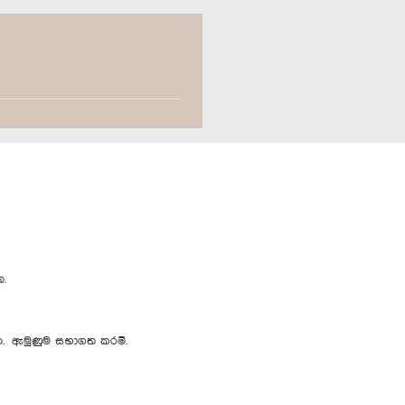
.
 ඇමුණුම සභාගත කරමි.