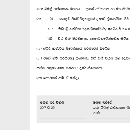
ගරු බිමල් රත්නායක මහතා,— උසස් අධ්‍යාපන හා මහාමාර්
(අ) (i) කොළඹ විශ්වවිද්‍යාලයේ දැනට ක්‍රියාත්මක පී
(ii) එහි ක්‍රියාත්මක දෙපාර්තමේන්තු සංඛ්‍යාව ක
(iii) එක් එක් පීඨවල හා දෙපාර්තමේන්තුවල සිටිය ය
(iv) ස්ථිර ආචාර්ය මණ්ඩලයේ පුරප්පාඩු තිබේද;
(v ) එසේ නම්, පුරප්පාඩු සංඛ්‍යාව, එක් එක් පීඨය සහ 
යන්න එතුමා මෙම සභාවට දන්වන්නෙහිද?
(ආ) නොඑසේ නම්, ඒ මන්ද?
අසන ලද දිනය
අසන ලද්දේ
2017-01-25
ගරු බිමල් රත්නායක ම
පා.ම.