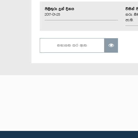
පිළිතුරු දුන් දිනය
විසින් 
2017-01-25
ගරු නී
පා.ම.
සභාගත කර ඇත