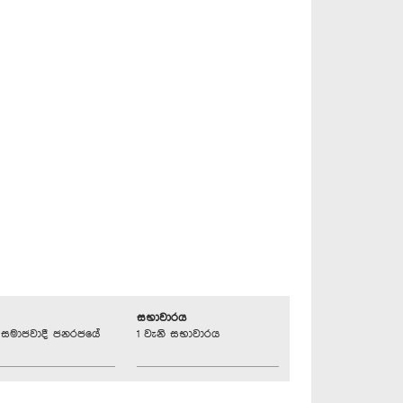
සභාවාරය
්‍රික සමාජවාදී ජනරජයේ
1 වැනි සභාවාරය