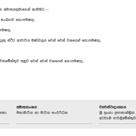
ග අමාත්‍යතුමාගෙන් ඇසීමට,—
ඨ සංඛ්‍යාව කොපමණද;
ොපමණද;
ුතු ස්ථිර ආචාර්ය මණ්ඩලය වෙන් වෙන් වශයෙන් කොපමණද;
දෙපාර්තමේන්තුව අනුව වෙන් වෙන් වශයෙන් කොපමණද;
අමාත්‍යාංශය
ව්‍යවස්ථාදායකය
හතා,
මහාමාර්ග හා මාර්ග සංවර්ධන
ශ්‍රී ලංකා ප්‍රජාතාන්ත
අටවැනි පාර්ලිමේන්තුව