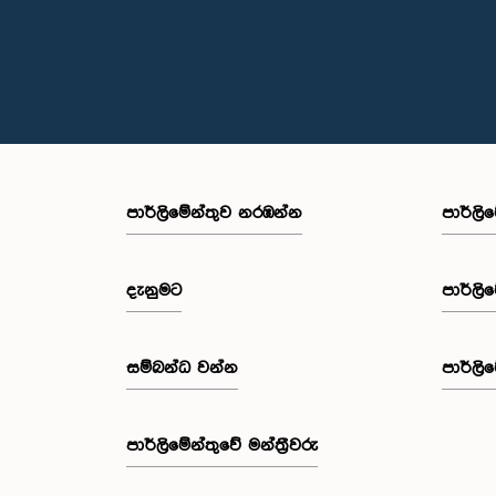
පාර්ලි‌මේන්තුව නරඹන්න
පාර්ලි
දැනුමට
පාර්ලි
සම්බන්ධ වන්න
පාර්ලි
පාර්ලි‌මේන්තුවේ මන්ත්‍රීවරු