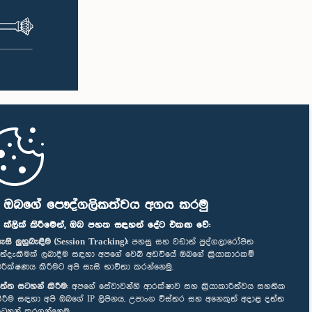
ි ඔබගේ පෞද්ගලිකත්වය අගය කරමු
" ක්ලික් කිරීමෙන්, ඔබ පහත සඳහන් දේට එකඟ වේ:
ැසි ලුහුබැඳීම (Session Tracking):
පහසු සහ වඩාත් පුද්ගලාරෝපිත
ත්දැකීමක් ලබාදීම සඳහා අපගේ වෙබ් අඩවියේ ඔබගේ ක්‍රියාකාරකම්
ිරීක්ෂණය කිරීමට අපි සැසි භාවිතා කරන්නෙමු.
ත්ත සටහන් කිරීම:
අපගේ සේවාවන්හි ආරක්ෂාව සහ ක්‍රියාකාරීත්වය සහතික
ිරීම සඳහා අපි ඔබගේ IP ලිපිනය, උපාංග විස්තර සහ අනෙකුත් අදාළ දත්ත
ටහන් කරගන්නෙමු.