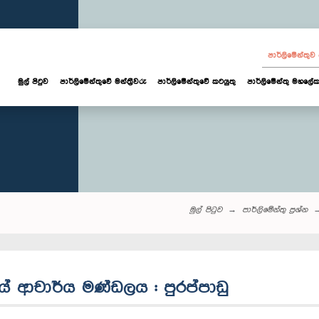
පාර්ලි‌මේන්තු
මුල් පිටුව
පාර්ලි‌මේන්තුවේ මන්ත්‍රීවරු
පාර්ලිමේන්තුවේ කටයුතු
පාර්ලිමේන්තු මහලේක
මුල් පිටුව
පාර්ලි‌මේන්තු‌ ප්‍රශ්න
ලයේ ආචාර්ය මණ්ඩලය : පුරප්පාඩු