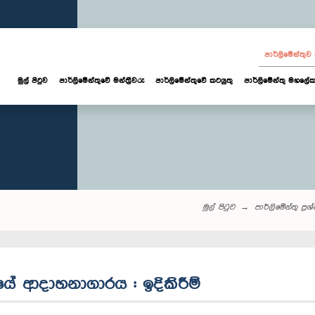
පාර්ලි‌මේන්තු
මුල් පිටුව
පාර්ලි‌මේන්තුවේ මන්ත්‍රීවරු
පාර්ලිමේන්තුවේ කටයුතු
පාර්ලිමේන්තු මහලේක
මුල් පිටුව
පාර්ලි‌මේන්තු‌ ප්‍රශ
ියේ ආදාහනාගාරය : ඉදිකිරීම්