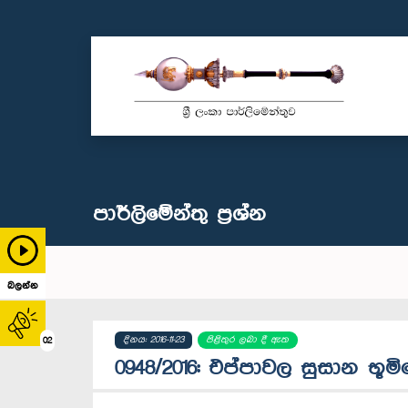
පාර්ලි‌මේන්තු‌ ප්‍රශ්න
බලන්න
දිනය: 2016-11-23
පිළිතුර ලබා දී ඇත
02
0948/2016: එප්පාවල සුසාන භූම