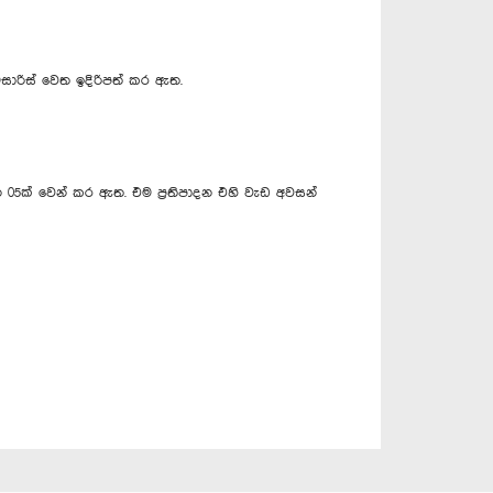
සාරිස් වෙත ඉදිරිපත් කර ඇත.
 05ක් වෙන් කර ඇත. එම ප්‍රතිපාදන එහි වැඩ අවසන්