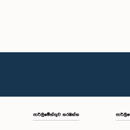
පාර්ලි‌මේන්තුව නරඹන්න
පාර්ලි