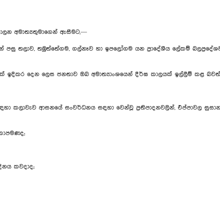
පාලන අමාත්‍යතුමාගෙන් ඇසීමට,—
 පසු තලාව, තඹුත්තේගම, ගල්නෑව හා ඉපලෝගම යන ප්‍රාදේශීය ලේකම් බලප්‍රදේශවල 
යක් ඉදිකර දෙන ලෙස ජනතාව ඔබ අමාත්‍යාංශයෙන් දීර්ඝ කාලයක් ඉල්ලීම් කළ බවත්
ය සඳහා කලාවැව ආසනයේ සංවර්ධනය සඳහා වෙන්වූ ප්‍රතිපාදනවලින්, එප්පාවල සුස
 කොපමණද;
 දිනය කවදාද;