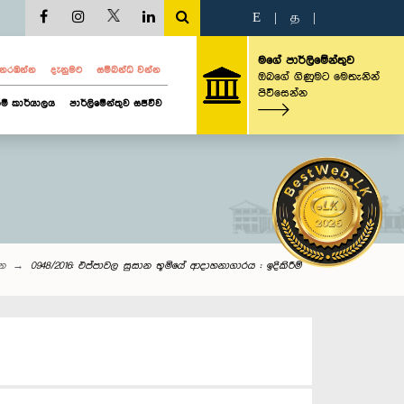
E
|
த
|
මගේ පාර්ලිමේන්තුව
ව නරඹන්න
දැනුමට
සම්බන්ධ වන්න
ඔබගේ ගිණුමට මෙතැනින්
පිවිසෙන්න
ම් කාර්යාලය
පාර්ලිමේන්තුව සජීවීව
්න
0948/2016: එප්පාවල සුසාන භූමියේ ආදාහනාගාරය : ඉදිකිරීම්