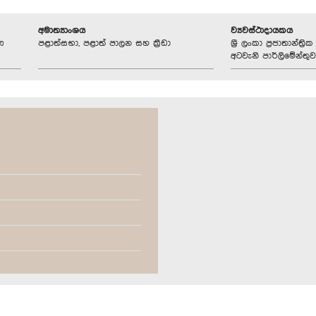
අමාත්‍යාංශය
ව්‍යවස්ථාදායකය
ණ
පළාත්සභා, පළාත් පාලන සහ ක්‍රීඩා
ශ්‍රී ලංකා ප්‍රජාතාන්ත
අටවැනි පාර්ලිමේන්තුව