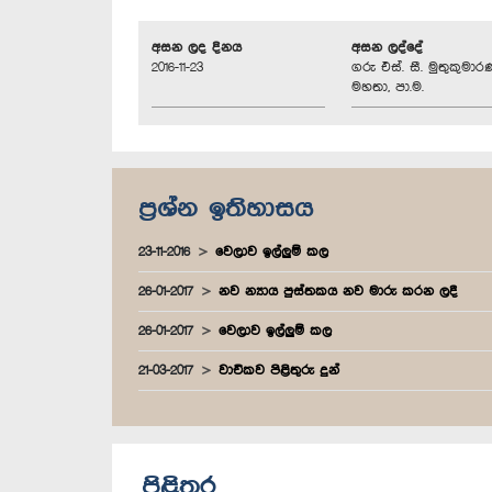
අසන ලද දිනය
අසන ලද්දේ
2016-11-23
ගරු එස්. සී. මුතුකුමාර
මහතා, පා.ම.
ප්‍රශ්න ඉතිහාසය
23-11-2016
වෙලාව ඉල්ලුම් කල
26-01-2017
නව න්‍යාය පුස්තකය නව මාරු කරන ලදී
26-01-2017
වෙලාව ඉල්ලුම් කල
21-03-2017
වාචිකව පිළිතුරු දුන්
පිළිතුර