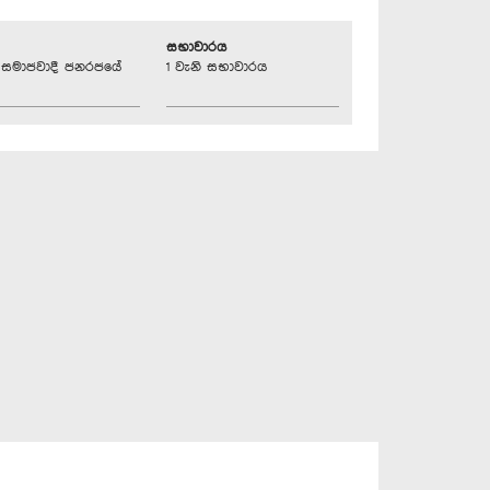
සභාවාරය
්‍රික සමාජවාදී ජනරජයේ
1 වැනි සභාවාරය