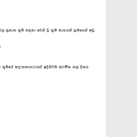
සුසාන භූමි සඳහා වෙන් වූ භූමි භාගයන් ක්‍රමයෙන් අඩු
;
ාන භූමියේ ආදාහනාගාරයක් ඉදිකිරීම ආරම්භ කළ දිනය