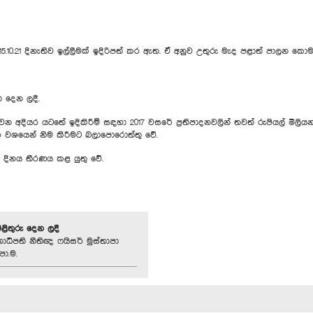
.10.21 දිනැතිව ඉල්ලීමක් ඉදිරිපත් කර ඇත. ඒ අනුව උතුරු මැද පළාත් පාලන කොම
ා දෙන ලදී.
ියර යටතේ ඉදිකිරීම් සඳහා 2017 වසරේ ප්‍රතිපාදනවලින් තවත් රුපියල් මිලියන
ියර වශයෙන් නිම කිරීමට බලාපොරොත්තු වේ.
න දිනය තීරණය කළ යුතු වේ.
පිළිතුරු දෙන ලදී
ාධිපති නීතිඥ ෆයිසර් මුස්තාපා
පා.ම.