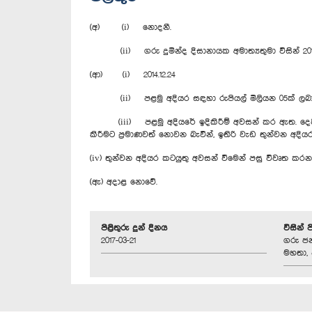
(අ) (i) නොදනී.
(ii) ගරු දුමින්ද දිසානායක අමාත්‍යතුමා විසින් 2015
(ආ) (i) 2014.12.24
(ii) පළමු අදියර සඳහා රුපියල් මිලියන 05ක් ලබ
(iii) පළමු අදියරේ ඉදිකිරී‍ම් අවසන් කර ඇත. දෙවන අද
කිරීමට ප්‍රමාණවත් නොවන බැවින්, ඉතිරි වැඩ තුන්වන අද
(iv) තුන්වන අදියර කටයුතු අවසන් වීමෙන් පසු විවෘත කර
(ඇ) අදාළ නොවේ.
පිළිතුරු දුන් දිනය
විසින් 
2017-03-21
ගරු ජන
මහතා, 