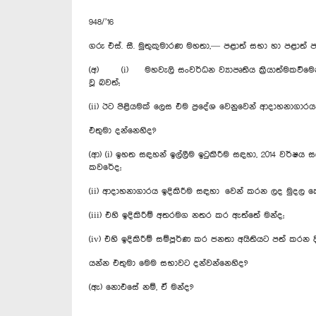
948/’16
ගරු එස්. සී. මුතුකුමාරණ මහතා,— පළාත් සභා හා පළාත් 
(අ) (i) මහවැලි සංවර්ධන ව්‍යාපෘතිය ක්‍රියාත්මකවීමෙන්
වූ බවත්;
(ii) ඊට පිළියමක් ලෙස එම ප්‍රදේශ වෙනුවෙන් ආදාහනාගාර
එතුමා දන්නෙහිද?
(ආ) (i) ඉහත සඳහන් ඉල්ලීම ඉටුකිරීම සඳහා, 2014 වර්ෂ
කවරේද;
(ii) ආදාහනාගාරය ඉදිකිරීම සඳහා වෙන් කරන ලද මුදල
(iii) එහි ඉදිකිරීම් අතරමග නතර කර ඇත්තේ මන්ද;
(iv) එහි ඉදිකිරීම් සම්පූර්ණ කර ජනතා අයිතියට පත් කරන
යන්න එතුමා මෙම සභාවට දන්වන්නෙහිද?
(ඇ) නොඑසේ නම්, ඒ මන්ද?