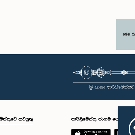
මෙම පි
මේන්තුවේ කටයුතු
පාර්ලිමේන්තු ජංගම යෙදුම