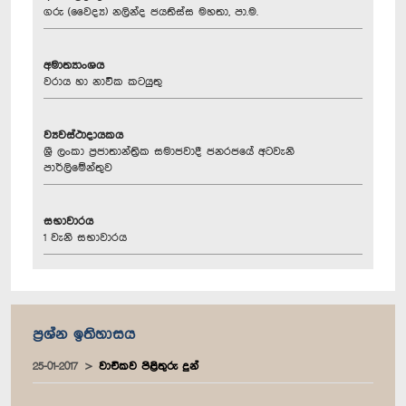
ගරු (වෛද්‍ය) නලින්ද ජයතිස්ස මහතා, පා.ම.
අමාත්‍යාංශය
වරාය හා නාවික කටයුතු
ව්‍යවස්ථාදායකය
ශ්‍රී ලංකා ප්‍රජාතාන්ත්‍රික සමාජවාදී ජනරජයේ අටවැනි
පාර්ලිමේන්තුව
සභාවාරය
1 වැනි සභාවාරය
ප්‍රශ්න ඉතිහාසය
25-01-2017
වාචිකව පිළිතුරු දුන්