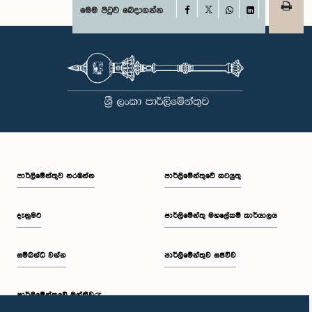
Facebook
මෙම පිටුව බෙදාගන්න
X
WhatsApp
LinkedIn
පාර්ලි‌මේන්තුව නරඹන්න
පාර්ලිමේන්තුවේ කටයුතු
දැනුමට
පාර්ලිමේන්තු මහලේකම් කාර්යාලය
සම්බන්ධ වන්න
පාර්ලිමේන්තුව සජීවීව
පාර්ලි‌මේන්තුවේ මන්ත්‍රීවරු