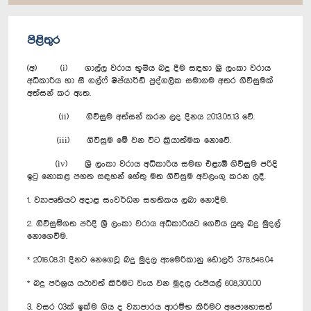
පිළිතුර
(අ) (i) ගාල්ල වරාය භූමිය බදු දීම සඳහා ශ්‍රී ලංකා වරාය
අධිකාරිය හා සී ගල්ෆ් ෂිප්යාර්ඩ් පුද්ගලික සමාගම අතර ගිවිසුමක්
අත්සන් කර ඇත.
(ii) ගිවිසුම අත්සන් කරන ලද දිනය 2013.05.13 වේ.
(iii) ගිවිසුම මේ වන විට ක්‍රියාත්මක නොවේ.
(iv) ශ්‍රී ලංකා වරාය අධිකාරිය සමඟ එළැඹි ගිවිසුම පරිදි
ඉටු නොකළ පහත සඳහන් හේතු මත ගිවිසුම අවලංගු කරන ලදී.
1. ව්‍යාපෘතියට අදාළ සංවර්ධන සහතිකය ලබා නොදීම.
2. ගිවිසුම්ගත පරිදි ශ්‍රී ලංකා වරාය අධිකාරියට ගෙවිය යුතු බදු මුදල්
නොගෙවීම.
* 2016.08.31 දිනට නෙගෙවූ බදු මුදල ඇමෙරිකානු ඩොලර් 378,546.04
* බදු පරිශ්‍රය යථාවත් කිරීමට වැය වන මුදල රුපියල් 608,300.00
3. වසර 03ක් ඉක්ම ගිය ද ව්‍යාපාරය ආරම්භ කිරීමට අපොහොසත්