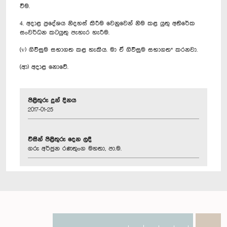
වීම.
4. අදාළ ප්‍රදේශය නිදහස් කිරීම වෙනුවෙන් නිම කළ යුතු අතිරේක
සංවර්ධන කටයුතු පැහැර හැරීම.
(v) ගිවිසුම සභාගත කළ හැකිය. මා ඒ ගිවිසුම සභාගත* කරනවා.
(ආ) අදාළ නොවේ.
පිළිතුරු දුන් දිනය
2017-01-25
විසින් පිළිතුරු දෙන ලදී
ගරු අර්ජුන රණතුංග මහතා, පා.ම.