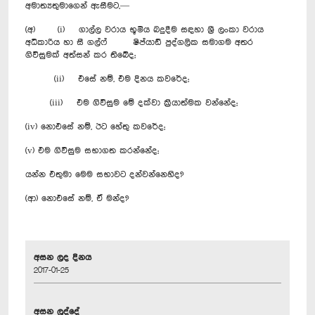
අමාත්‍යතුමාගෙන් ඇසීමට,—
(අ) (i) ගාල්ල වරාය භූමිය බදුදීම සඳහා ශ්‍රී ලංකා වරාය
අධිකාරිය හා සී ගල්ෆ් ෂිප්යාඩ් පුද්ගලික සමාගම අතර
ගිවිසුමක් අත්සන් කර තිබේද;
(ii) එසේ නම්, එම දිනය කවරේද;
(iii) එම ගිවිසුම මේ දක්වා ක්‍රියාත්මක වන්නේද;
(iv) නොඑසේ නම්, ඊට හේතු කවරේද;
(v) එම ගිවිසුම සභාගත කරන්නේද;
යන්න එතුමා මෙම සභාවට දන්වන්නෙහිද?
(ආ) නොඑසේ නම්, ඒ මන්ද?
අසන ලද දිනය
2017-01-25
අසන ලද්දේ