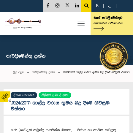
E
|
த
|
මගේ පාර්ලිමේන්තුව
මෙතැනින් පිවිසෙන්න
පාර්ලි‌මේන්තු‌ ප්‍රශ්න
මුල් පිටුව
පාර්ලි‌මේන්තු‌ ප්‍රශ්න
0924/2017: ගාල්ල වරාය භූමිය බදු දීමේ ගිවිසුම: විස්තර
දිනය: 2017-01-25
පිළිතුර ලබා දී ඇත
02
0924/2017: ගාල්ල වරාය භූමිය බදු දීමේ ගිවිසුම:
විස්තර
ගරු (වෛද්‍ය) නලින්ද ජයතිස්ස මහතා,— වරාය හා නාවික කටයුතු