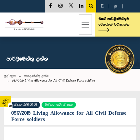
E
|
த
|
මගේ පාර්ලිමේන්තුව
මෙතැනින් පිවිසෙන්න
පාර්ලි‌මේන්තු‌ ප්‍රශ්න
මුල් පිටුව
පාර්ලි‌මේන්තු‌ ප්‍රශ්න
0817/2016: Living Allowance for All Civil Defense Force soldiers
දිනය: 2016-09-08
පිළිතුර ලබා දී ඇත
02
0817/2016: Living Allowance for All Civil Defense
Force soldiers