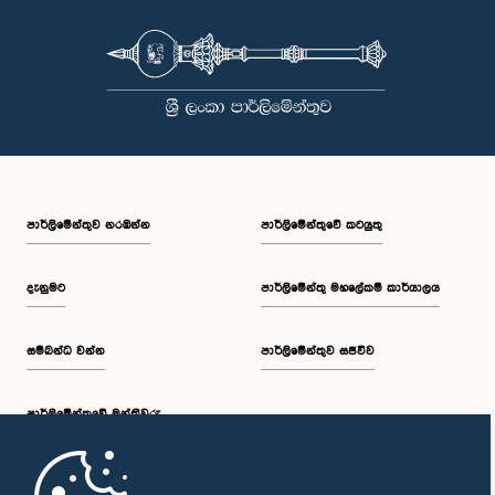
පාර්ලි‌මේන්තුව නරඹන්න
පාර්ලිමේන්තුවේ කටයුතු
දැනුමට
පාර්ලිමේන්තු මහලේකම් කාර්යාලය
සම්බන්ධ වන්න
පාර්ලිමේන්තුව සජීවීව
පාර්ලි‌මේන්තුවේ මන්ත්‍රීවරු
මුල් පිටුව