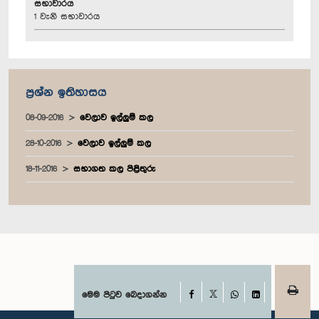
සභාවාරය
1 වැනි සභාවාරය
ප්‍රශ්න ඉතිහාසය
08-09-2016
වෙලාව ඉල්ලුම් කල
28-10-2016
වෙලාව ඉල්ලුම් කල
18-11-2016
සභාගත කල පිළිතුරු
Facebook
මෙම පිටුව බෙදාගන්න
X
WhatsApp
LinkedIn