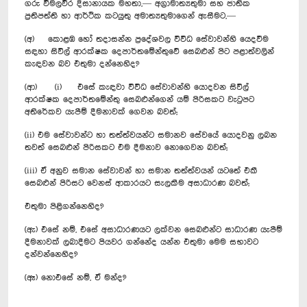
ගරු විමලවීර දිසානායක මහතා,— අග්‍රාමාත්‍යතුමා සහ ජාතික
ප්‍රතිපත්ති හා ආර්ථික කටයුතු අමාත්‍යතුමාගෙන් ඇසීමට,—
(අ) කොළඹ හෝ තදාසන්න ප්‍රදේශවල විවිධ සේවාවන්හි යෙදවීම
සඳහා සිවිල් ආරක්ෂක දෙපාර්තමේන්තුවේ සෙබළුන් පිට පළාත්වලින්
කැඳවන බව එතුමා දන්නෙහිද?
(ආ) (i) එසේ කැඳවා විවිධ සේවාවන්හි යොදවන සිවිල්
ආරක්ෂක දෙපාර්තමේන්තු සෙබළුන්ගෙන් යම් පිරිසකට වැටුපට
අතිරේකව යැපීම් දීමනාවක් ගෙවන බවත්;
(ii) එම සේවාවන්ට හා තත්ත්වයන්ට සමානව සේවයේ යොදවනු ලබන
තවත් සෙබළුන් පිරිසකට එම දීමනාව නොගෙවන බවත්;
(iii) ඒ අනුව සමාන සේවාවන් හා සමාන තත්ත්වයන් යටතේ එකී
සෙබළුන් පිරිසට වෙනස් ආකාරයට සැලකීම අසාධාරණ බවත්;
එතුමා පිළිගන්නෙහිද?
(ඇ) එසේ නම්, එසේ අසාධාරණයට ලක්වන සෙබළුන්ට සාධාරණ යැපීම්
දීමනාවක් ලබාදීමට පියවර ගන්නේද යන්න එතුමා මෙම සභාවට
දන්වන්නෙහිද?
(ඈ) නොඑසේ නම්, ඒ මන්ද?