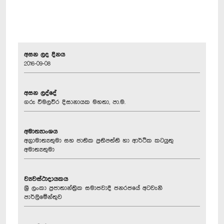
අසන ලද දිනය
2016-09-08
අසන ලද්දේ
ගරු විමලවීර දිසානායක මහතා, පා.ම.
අමාත්‍යාංශය
අග්‍රාමාත්‍යතුමා සහ ජාතික ප්‍රතිපත්ති හා ආර්ථික කටයුතු
අමාත්‍යතුමා
ව්‍යවස්ථාදායකය
ශ්‍රී ලංකා ප්‍රජාතාන්ත්‍රික සමාජවාදී ජනරජයේ අටවැනි
පාර්ලිමේන්තුව