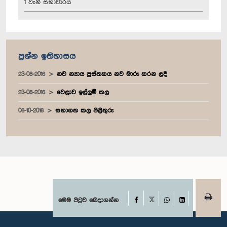
1 වැනි සභාවාරය
ප්‍රශ්න ඉතිහාසය
23-08-2016
නව න්‍යාය පුස්තකය නව මාරු කරන ලදී
23-08-2016
වෙලාව ඉල්ලුම් කල
06-10-2016
සභාගත කල පිළිතුරු
Facebook
මෙම පිටුව බෙදාගන්න
X
WhatsApp
LinkedIn