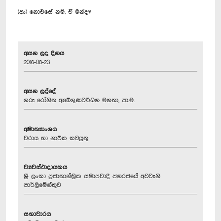
(ඇ) නොඑසේ නම්, ඒ මන්ද?
අසන ලද දිනය
2016-08-23
අසන ලද්දේ
ගරු රෝහිත අබේගුණවර්ධන මහතා, පා.ම.
අමාත්‍යාංශය
වරාය හා නාවික කටයුතු
ව්‍යවස්ථාදායකය
ශ්‍රී ලංකා ප්‍රජාතාන්ත්‍රික සමාජවාදී ජනරජයේ අටවැනි
පාර්ලිමේන්තුව
සභාවාරය