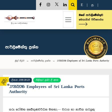
E
|
த
|
මගේ පාර්ලිමේන්තුව
මෙතැනින් පිවිසෙන්න
පාර්ලි‌මේන්තු‌ ප්‍රශ්න
මුල් පිටුව
පාර්ලි‌මේන්තු‌ ප්‍රශ්න
0731/2016: Employees of Sri Lanka Ports Authority
දිනය: 2016-08-23
පිළිතුර ලබා දී ඇත
02
0731/2016: Employees of Sri Lanka Ports
Authority
ගරු රෝහිත අබේගුණවර්ධන මහතා,— වරාය හා නාවික කටයුතු