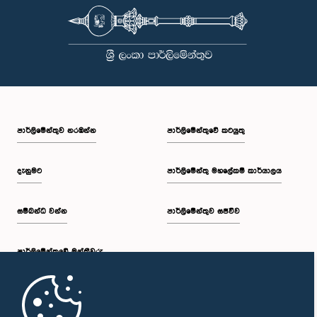
පාර්ලි‌මේන්තුව නරඹන්න
පාර්ලිමේන්තුවේ කටයුතු
දැනුමට
පාර්ලිමේන්තු මහලේකම් කාර්යාලය
සම්බන්ධ වන්න
පාර්ලිමේන්තුව සජීවීව
පාර්ලි‌මේන්තුවේ මන්ත්‍රීවරු
මුල් පිටුව