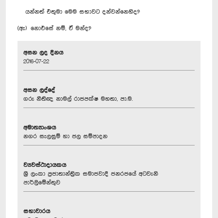
යන්නත් එතුමා මෙම සභාවට දන්වන්නෙහිද?
(ඇ) නොඑසේ නම්, ඒ මන්ද?
අසන ලද දිනය
2016-07-22
අසන ලද්දේ
ගරු නීතිඥ නාමල් රාජපක්ෂ මහතා, පා.ම.
අමාත්‍යාංශය
නගර සැලසුම් හා ජල සම්පාදන
ව්‍යවස්ථාදායකය
ශ්‍රී ලංකා ප්‍රජාතාන්ත්‍රික සමාජවාදී ජනරජයේ අටවැනි
පාර්ලිමේන්තුව
සභාවාරය