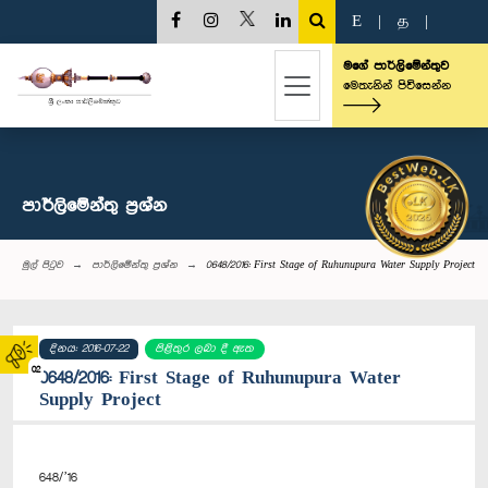
E
|
த
|
මගේ පාර්ලිමේන්තුව
මෙතැනින් පිවිසෙන්න
පාර්ලි‌මේන්තු‌ ප්‍රශ්න
මුල් පිටුව
පාර්ලි‌මේන්තු‌ ප්‍රශ්න
0648/2016: First Stage of Ruhunupura Water Supply Project
දිනය: 2016-07-22
පිළිතුර ලබා දී ඇත
02
0648/2016: First Stage of Ruhunupura Water
Supply Project
648/’16