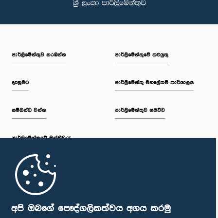
පාර්ලි‌මේන්තුව නරඹන්න
පාර්ලිමේන්තුවේ කටයුතු
දැනුමට
පාර්ලිමේන්තු මහලේකම් කාර්යාලය
සම්බන්ධ වන්න
පාර්ලිමේන්තුව සජීවීව
පාර්ලි‌මේන්තුවේ මන්ත්‍රීවරු
මුල් පිටුව
පාර්ලිමේන්තු ජංගම යෙදුම
අපි ඔබගේ පෞද්ගලිකත්වය අගය කරමු