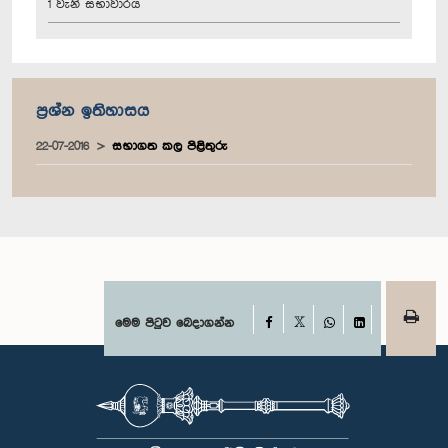
1 වැනි සභාවාරය
ප්‍රශ්න ඉතිහාසය
22-07-2016
සභාගත කල පිළිතුරු
Facebook
මෙම පිටුව බෙදාගන්න
X
WhatsApp
LinkedIn