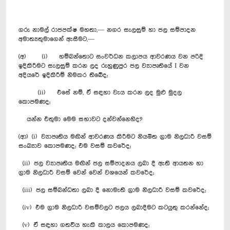
ගරු නාමල් රාජපක්ෂ මහතා,— නගර සැලසුම් හා ජල සම්පාදන
අමාත්‍යතුමාගෙන් ඇසීමට,—
(අ) (i) හම්බන්තොට සංවර්ධන කලාපය ආවරණය වන පරිදි
ඉදිකිරීමට සැලසුම් කරන ලද රුහුණුපුර ජල ව්‍යාපෘතියේ I වන
අදියරේ ඉදිකිරීම් නිමකර තිබේද;
(ii) එසේ නම්, ඒ සඳහා වැය කරන ලද මුළු මුදල
කොපමණද;
යන්න එතුමා මෙම සභාවට දන්වන්නෙහිද?
(ආ) (i) ව්‍යාපෘතිය මඟින් ආවරණය කිරීමට නියමිත ග්‍රාම නිලධාරී වසම්
සංඛ්‍යාව කොපමණද; එම වසම් කවරේද;
(ii) ජල ව්‍යාපෘතිය මඟින් ජල සම්පාදනය ලබා දී ඇති ආයතන හා
ග්‍රාම නිලධාරී වසම් වෙන් වෙන් වශයෙන් කවරේද;
(iii) ජල සම්බන්ධතා ලබා දී නොමැති ග්‍රාම නිලධාරී වසම් කවරේද;
(iv) එම ග්‍රාම නිලධාරී වසම්වලට ජලය ලබාදීමට කටයුතු කරන්නේද;
(v) ඒ සඳහා ගතවිය හැකි කාලය කොපමණද;