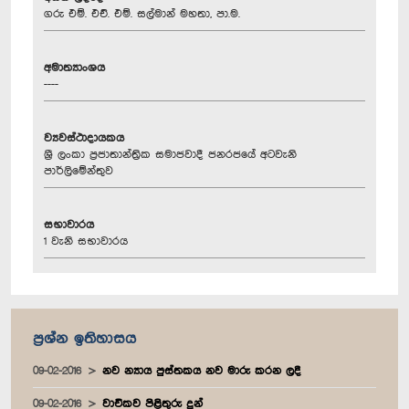
ගරු එම්. එච්. එම්. සල්මාන් මහතා, පා.ම.
අමාත්‍යාංශය
----
ව්‍යවස්ථාදායකය
ශ්‍රී ලංකා ප්‍රජාතාන්ත්‍රික සමාජවාදී ජනරජයේ අටවැනි
පාර්ලිමේන්තුව
සභාවාරය
1 වැනි සභාවාරය
ප්‍රශ්න ඉතිහාසය
09-02-2016
නව න්‍යාය පුස්තකය නව මාරු කරන ලදී
09-02-2016
වාචිකව පිළිතුරු දුන්