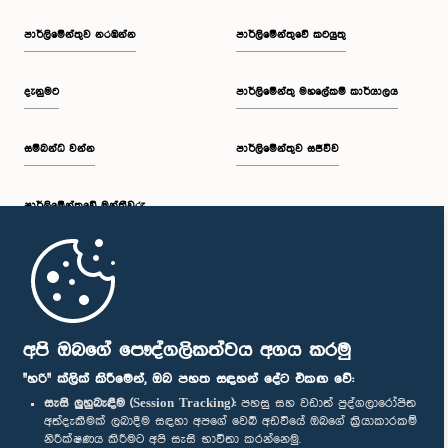
පාර්ලි‌මේන්තුව නරඹන්න
පාර්ලිමේන්තුවේ කටයුතු
දැනුමට
පාර්ලිමේන්තු මහලේකම් කාර්යාලය
සම්බන්ධ වන්න
පාර්ලිමේන්තුව සජීවීව
පාර්ලි‌මේන්තුවේ මන්ත්‍රීවරු
මුල් පිටුව
පාර්ලිමේන්තු ජංගම යෙදුම
අපි ඔබගේ පෞද්ගලිකත්වය අගය කරමු
"හරි" ක්ලික් කිරීමෙන්, ඔබ පහත සඳහන් දේට එකඟ වේ:
සැසි ලුහුබැඳීම (Session Tracking):
පහසු සහ වඩාත් පුද්ගලාරෝපිත
අත්දැකීමක් ලබාදීම සඳහා අපගේ වෙබ් අඩවියේ ඔබගේ ක්‍රියාකාරකම්
නිරීක්ෂණය කිරීමට අපි සැසි භාවිතා කරන්නෙමු.