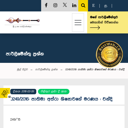
E
|
த
|
මගේ පාර්ලිමේන්තුව
මෙතැනින් පිවිසෙන්න
පාර්ලි‌මේන්තු‌ ප්‍රශ්න
මුල් පිටුව
පාර්ලි‌මේන්තු‌ ප්‍රශ්න
0249/2016: පාතිමා අස්රා ශිෂ්‍යාවගේ මරණය : වන්දි
දිනය: 2016-02-09
පිළිතුර ලබා දී ඇත
02
0249/2016: පාතිමා අස්රා ශිෂ්‍යාවගේ මරණය : වන්දි
249/’15