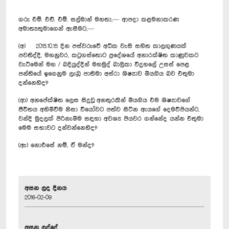
ගරු එම්. එච්. එම්. සල්මාන් මහතා,— ආපදා කළමනාකරණ
අමාත්‍යතුමාගෙන් ඇසීමට,—
(අ) 2015.10.15 දින පස්වරුවේ අධික වැසි සහිත කාලගුණයක්
පවතිද්දී, මහනුවර, කටුගස්තොට ප්‍රදේශයේ අනාරක්ෂිත කාණුවකට
වැටීමෙන් මහ / බදියුද්දීන් මහමුද් බාලිකා විදුහලේ උසස් පෙළ
පන්තියේ ඉගෙනුම ලැබූ පාතිමා අස්රා ශිෂ්‍යාව මියගිය බව එතුමා
දන්නෙහිද?
(ආ) අනපේක්ෂිත ලෙස සිදුවූ අනතුරකින් මියගිය එම ශිෂ්‍යාවගේ
ජීවිතය අහිමිවීම නිසා වියෝවට පත්ව සිටින ඇයගේ දෙමව්පියන්ට,
වන්දි මුදලක් පිරිනැමීම සඳහා අවශ්‍ය පියවර ගන්නේද යන්න එතුමා
මෙම සභාවට දන්වන්නෙහිද?
(ඇ) නොඑසේ නම්, ඒ මන්ද?
අසන ලද දිනය
2016-02-09
අසන ලද්දේ