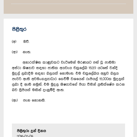
පිළිතුර
(අ) ඔව්.
(ආ) නැත.
අනාරක්ෂිත කාණුවකට වැටීමෙන් මරණයට පත් වූ පාතිමා
අස්රා ශිෂ්‍යාව සඳහා ජාතික අයවැය චක්‍රලේඛ 152(1) යටතේ වන්දි
මුදල් ලබාදීම සඳහා බලයක් නොමැත. එම චක්‍රලේඛය අනුව බලය
පැවරී ඇති අවමංගල්‍යාධාර ගෙවීම් වශයෙන් රුපියල් 15,000ක මුදලක්
ලබා දී ඇති නමුත්, එම මුදල ශිෂ්‍යාවගේ පියා විසින් ප්‍රතික්ෂේප කරන
බව ලිපියක් මඟින් දැනුම්දී ඇත.
(ඇ) පැන නොනඟී.
පිළිතුරු දුන් දිනය
2016-02-09