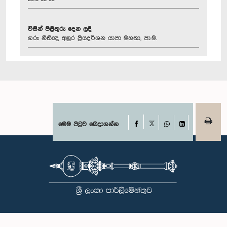
විසින් පිළිතුරු දෙන ලදී
ගරු නීතිඥ අනුර ප්‍රියදර්ශන යාපා මහතා, පා.ම.
Facebook
මෙම පිටුව බෙදාගන්න
X
WhatsApp
LinkedIn