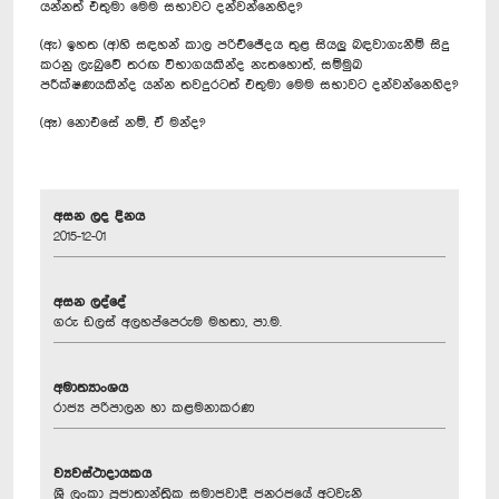
යන්නත් එතුමා මෙම සභාවට දන්වන්නෙහිද?
(ඇ) ඉහත (අ)හි සඳහන් කාල පරිච්ඡේදය තුළ සියලු බඳවාගැනීම් සිදු
කරනු ලැබුවේ තරඟ විභාගයකින්ද නැතහොත්, සම්මුඛ
පරීක්ෂණයකින්ද යන්න තවදුරටත් එතුමා මෙම සභාවට දන්වන්නෙහිද?
(ඈ) නොඑසේ නම්, ඒ මන්ද?
අසන ලද දිනය
2015-12-01
අසන ලද්දේ
ගරු ඩලස් අලහප්පෙරුම මහතා, පා.ම.
අමාත්‍යාංශය
රාජ්‍ය පරිපාලන හා කළමනාකරණ
ව්‍යවස්ථාදායකය
ශ්‍රී ලංකා ප්‍රජාතාන්ත්‍රික සමාජවාදී ජනරජයේ අටවැනි