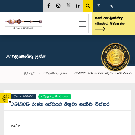
E
|
த
|
මගේ පාර්ලිමේන්තුව
මෙතැනින් පිවිසෙන්න
පාර්ලි‌මේන්තු‌ ප්‍රශ්න
මුල් පිටුව
පාර්ලි‌මේන්තු‌ ප්‍රශ්න
0154/2015: රාජ්‍ය සේවයට බඳවා ගැනීම: විස්තර
දිනය: 2015-12-01
පිළිතුර ලබා දී ඇත
02
0154/2015: රාජ්‍ය සේවයට බඳවා ගැනීම: විස්තර
154/’15