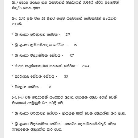
(iii) අදාළ කාලය තුළ බඳවාගත් නිලධාරින් 3064ක් ස්ථිර පදනමින්
බඳවා ගෙන ඇත.
(iv) 2015 ජූනි මස 28 දිනට පසුව බඳවාගත් සේවකයින් සංඛ්‍යාව
2961කි.
* ශ්‍රී ලංකා පරිපාලන සේවය - 217
* ශ්‍රී ලංකා ක්‍රමසම්පාදන සේවය - 15
* ශ්‍රී ලංකා විද්‍යාත්මක සේවය - 07
* රාජ්‍ය කළමනාකරණ සහකාර සේවය - 2674
* කාර්යාල සේවක සේවය - 30
* රියදුරු සේවය - 18
(v), (vi) එම බඳවාගත් සංඛ්‍යාව අදාළ ආයතන අනුව වෙන් වෙන්
වශයෙන් ඇමුණුම 02* පරිදි වේ.
* ශ්‍රී ලංකා පරිපාලන සේවය - ආයතන 66ක් වෙත අනුයුක්ත කර ඇත.
* ශ්‍රී ලංකා විද්‍යාත්මක සේවය - සෞඛ්‍ය දෙපාර්තමේන්තුව වෙත
07දෙනෙකු අනුයුක්ත කර ඇත.