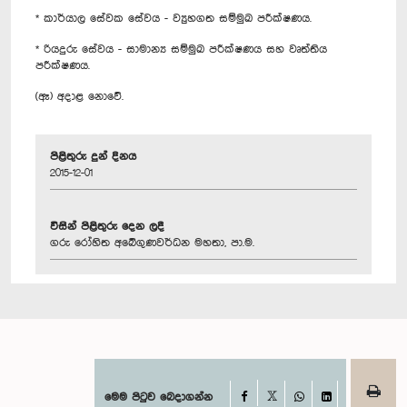
* කාර්යාල සේවක සේවය - ව්‍යුහගත සම්මුඛ පරීක්ෂණය.
* රියදුරු සේවය - සාමාන්‍ය සම්මුඛ පරීක්ෂණය සහ වෘත්තිය
පරීක්ෂණය.
(ඈ) අදාළ නොවේ.
පිළිතුරු දුන් දිනය
2015-12-01
විසින් පිළිතුරු දෙන ලදී
ගරු රෝහිත අබේගුණවර්ධන මහතා, පා.ම.
Facebook
මෙම පිටුව බෙදාගන්න