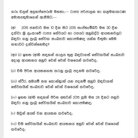
ගරු ඩලස් අලහප්පෙරුම මහතා,— රාජ්‍ය පරිපාලන හා කළමනාකරණ
අමාත්‍යතුමාගෙන් ඇසීමට,—
(අ) 2015 ජනවාරි මස 10 දින සිට 2015 සැප්තැම්බර් මස 30 දින
දක්වා ශ්‍රී ලංකාවේ රාජ්‍ය සේවයට හා රජයට අනුබද්ධ ආයතනවලට
බඳවා ගනු ලැබූ සේවක සංඛ්‍යාව කොපමණද යන්න එතුමා මෙම
සභාවට දන්වන්නෙහිද?
(ආ) (i) ඉහත (අ)හි සඳහන් කාලය තුළ බඳවාගත් සේවකයින් සංඛ්‍යාව
අදාළ ආයතනය අනුව වෙන් වෙන් වශයෙන් කවරේද;
(ii) එම පිරිස ආයතනගත කරනු ලැබූ පදනම කවරේද;
(iii) ස්ථිර, අනියම් සහ කොන්ත්‍රාත් යන පදනම් අනුව බඳවාගත්
සේවකයින් සංඛ්‍යාව වෙන් වෙන් වශයෙන් කවරේද;
(iv) ඉහත (අ)හි සඳහන් පිරිස අතරින් 2015 ජූනි මස 28 දිනට පසුව
බඳවා ගනු ලැබූ සේවකයින් සංඛ්‍යාව කොපමණද;
(v) ඔවුන් අයත් වන ආයතන කවරේද;
(vi) එම සේවකයින් සංඛ්‍යාව ආයතනය අනුව වෙන් වෙන් වශයෙන්
කවරේද;