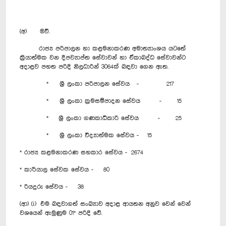
(අ) ඔව්.
රාජ්‍ය පරිපාලන හා කළමනාකරණ අමාත්‍යාංශය යටතේ
ක්‍රියාත්මක වන දීපව්‍යාප්ත සේවාවන් හා ඒකාබද්ධ සේවාවන්ට
අදාළව පහත පරිදි නිලධාරින් 3064ක් බඳවා ගෙන ඇත.
* ශ්‍රී ලංකා පරිපාලන සේවය - 217
* ශ්‍රී ලංකා ක්‍රමසම්පාදන සේවය - 15
* ශ්‍රී ලංකා ගණකාධිකාරි සේවය - 25
* ශ්‍රී ලංකා විද්‍යාත්මක සේවය - 15
* රාජ්‍ය කළමනාකරණ සහකාර සේවය - 2674
* කාර්යාල සේවක සේවය - 80
* රියදුරු සේවය - 38
(ආ) (i) එම බඳවාගත් සංඛ්‍යාව අදාළ ආයතන අනුව වෙන් වෙන්
වශයෙන් ඇමුණුම 01* පරිදි වේ.