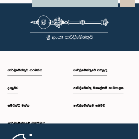
X
WhatsApp
LinkedIn
පාර්ලි‌මේන්තුව නරඹන්න
පාර්ලිමේන්තුවේ කටයුතු
දැනුමට
පාර්ලිමේන්තු මහලේකම් කාර්යාලය
සම්බන්ධ වන්න
පාර්ලිමේන්තුව සජීවීව
පාර්ලි‌මේන්තුවේ මන්ත්‍රීවරු