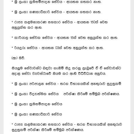
* ශ්‍රී ලංකා ක්‍රමසම්පාදන සේවය - ආයතන ගතකර නැත.
* ශ්‍රී ලංකා ගණකාධිකාරි සේවය - ආයතන ගතකර නැත.
* රාජ්‍ය කළමනාකරණ සහකාර සේවය - ආයතන 150ක් වෙත
අනුයුක්ත කර ඇත.
* කාර්යාල සේවක සේවය - ආයතන 15ක් වෙත අනුයුක්ත කර ඇත.
* රියදුරු සේවය - ආයතන 03ක් වෙත අනුයුක්ත කර ඇත.
(ඇ) ඔව්.
සියලුම සේවාවන්ට බඳවා ගැනීම් සිදු කරනු ලැබුවේ ඒ ඒ සේවාවන්ට
අදාළ සේවා ව්‍යවස්ථාවේ නියම කර ඇති විධිවිධාන අනුවය.
* ශ්‍රී ලංකා පරිපාලන සේවය - තරග විභාගයකින් අනතුරුව සුදුසුකම්
* ශ්‍රී ලංකා විද්‍යාත්මක සේවය පරීක්ෂා කිරීමේ සම්මුඛ පරීක්ෂණය.
* ශ්‍රී ලංකා ක්‍රමසම්පාදන සේවය
* ශ්‍රී ලංකා ගණකාධිකාරි සේවය
* රාජ්‍ය කළමනාකරණ සහකාර සේවය - තරග විභාගයකින් අනතුරුව
සුදුසුකම් පරීක්ෂා කිරීමේ සම්මුඛ පරීක්ෂණය.