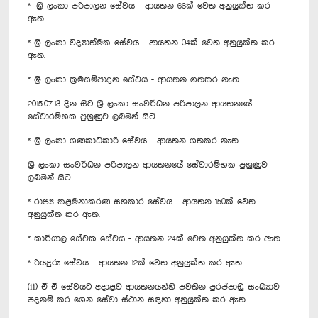
* ශ්‍රී ලංකා පරිපාලන සේවය - ආයතන 66ක් වෙත අනුයුක්ත කර
ඇත.
* ශ්‍රී ලංකා විද්‍යාත්මක සේවය - ආයතන 04ක් වෙත අනුයුක්ත කර
ඇත.
* ශ්‍රී ලංකා ක්‍රමසම්පාදන සේවය - ආයතන ගතකර නැත.
2015.07.13 දින සිට ශ්‍රී ලංකා සංවර්ධන පරිපාලන ආයතනයේ
සේවාරම්භක පුහුණුව ලබමින් සිටී.‍
* ශ්‍රී ලංකා ගණකාධිකාරි සේවය - ආයතන ගතකර නැත.
ශ්‍රී ලංකා සංවර්ධන පරිපාලන ආයතනයේ සේවාරම්භක පුහුණුව
ලබමින් සිටී.
* රාජ්‍ය කළමනාකරණ සහකාර සේවය - ආයතන 150ක් වෙත
අනුයුක්ත කර ඇත.
* කාර්යාල සේවක සේවය - ආයතන 24ක් වෙත අනුයුක්ත කර ඇත.
* රියදුරු සේවය - ආයතන 12ක් වෙත අනුයුක්ත කර ඇත.
(ii) ඒ ඒ සේවයට අදාළව ආයතනයන්හි පවතින පුරප්පාඩු සංඛ්‍යාව
පදනම් කර ගෙන සේවා ස්ථාන සඳහා අනුයුක්ත කර ඇත.