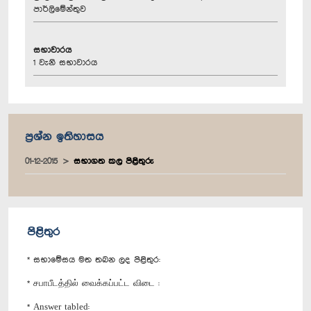
පාර්ලිමේන්තුව
සභාවාරය
1 වැනි සභාවාරය
ප්‍රශ්න ඉතිහාසය
01-12-2015
සභාගත කල පිළිතුරු
පිළිතුර
* සභාමේසය මත තබන ලද පිළිතුර:
* சபாபீடத்தில் வைக்கப்பட்ட விடை :
* Answer tabled: