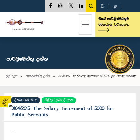
E
|
த
|
මගේ පාර්ලිමේන්තුව
මෙතැනින් පිවිසෙන්න
පාර්ලි‌මේන්තු‌ ප්‍රශ්න
මුල් පිටුව
පාර්ලි‌මේන්තු‌ ප්‍රශ්න
6104/2015: The Salary Increment of 5000 for Public Servants
දිනය: 2015-06-26
පිළිතුර ලබා දී ඇත
02
6104/2015: The Salary Increment of 5000 for
Public Servants
----