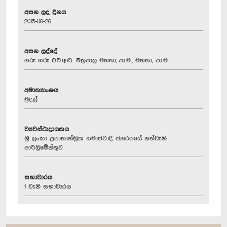
අසන ලද දිනය
2015-06-26
අසන ලද්දේ
ගරු ගරු එච්.ආර්. මිත්‍රපාල මහතා, පා.ම., මහතා, පා.ම.
අමාත්‍යාංශය
මුදල්
ව්‍යවස්ථාදායකය
ශ්‍රී ලංකා ප්‍රජාතාන්ත්‍රික සමාජවාදී ජනරජයේ හත්වැනි
පාර්ලිමේන්තුව
සභාවාරය
1 වැනි සභාවාරය