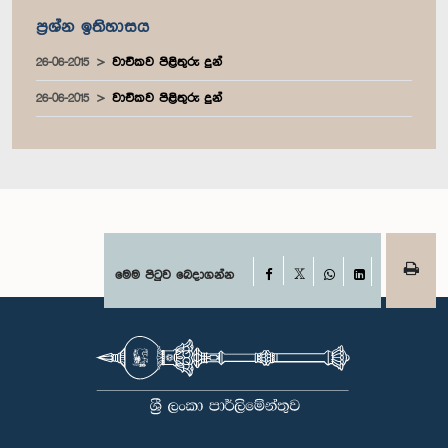
ප්‍රශ්න ඉතිහාසය
26-06-2015
වාචිකව පිළිතුරු දුන්
26-06-2015
වාචිකව පිළිතුරු දුන්
Facebook
මෙම පිටුව බෙදාගන්න
X
WhatsApp
LinkedIn