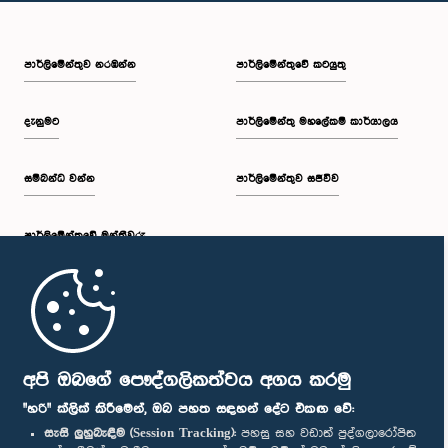
පාර්ලි‌මේන්තුව නරඹන්න
පාර්ලිමේන්තුවේ කටයුතු
දැනුමට
පාර්ලිමේන්තු මහලේකම් කාර්යාලය
සම්බන්ධ වන්න
පාර්ලිමේන්තුව සජීවීව
පාර්ලි‌මේන්තුවේ මන්ත්‍රීවරු
මුල් පිටුව
පාර්ලිමේන්තු ජංගම යෙදුම
අපි ඔබගේ පෞද්ගලිකත්වය අගය කරමු
"හරි" ක්ලික් කිරීමෙන්, ඔබ පහත සඳහන් දේට එකඟ වේ:
සැසි ලුහුබැඳීම (Session Tracking):
පහසු සහ වඩාත් පුද්ගලාරෝපිත