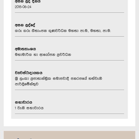
අසන ලද දිනය
2015-06-24
අසන ලද්දේ
ගරු ගරු ගීතාංජන ගුණවර්ධන මහතා පා.ම., මහතා, පා.ම.
අමාත්‍යාංශය
මහාමාර්ග හා ආයෝජන ප්‍රවර්ධන
ව්‍යවස්ථාදායකය
ශ්‍රී ලංකා ප්‍රජාතාන්ත්‍රික සමාජවාදී ජනරජයේ හත්වැනි
පාර්ලිමේන්තුව
සභාවාරය
1 වැනි සභාවාරය