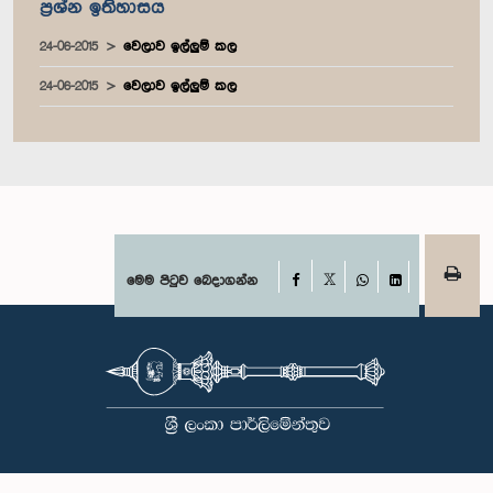
ප්‍රශ්න ඉතිහාසය
24-06-2015
වෙලාව ඉල්ලුම් කල
24-06-2015
වෙලාව ඉල්ලුම් කල
Facebook
මෙම පිටුව බෙදාගන්න
X
WhatsApp
LinkedIn