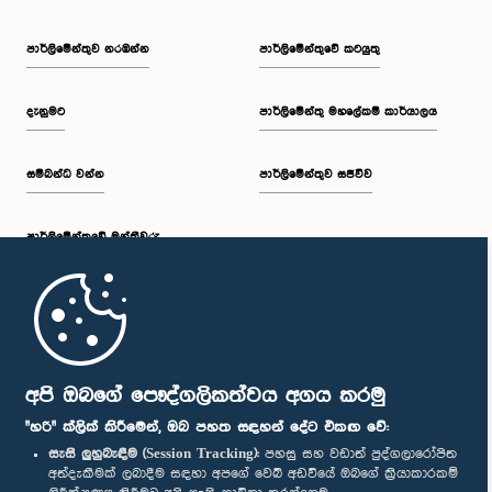
පාර්ලි‌මේන්තුව නරඹන්න
පාර්ලිමේන්තුවේ කටයුතු
දැනුමට
පාර්ලිමේන්තු මහලේකම් කාර්යාලය
සම්බන්ධ වන්න
පාර්ලිමේන්තුව සජීවීව
පාර්ලි‌මේන්තුවේ මන්ත්‍රීවරු
මුල් පිටුව
පාර්ලිමේන්තු ජංගම යෙදුම
අපි ඔබගේ පෞද්ගලිකත්වය අගය කරමු
"හරි" ක්ලික් කිරීමෙන්, ඔබ පහත සඳහන් දේට එකඟ වේ:
සැසි ලුහුබැඳීම (Session Tracking):
පහසු සහ වඩාත් පුද්ගලාරෝපිත
අත්දැකීමක් ලබාදීම සඳහා අපගේ වෙබ් අඩවියේ ඔබගේ ක්‍රියාකාරකම්