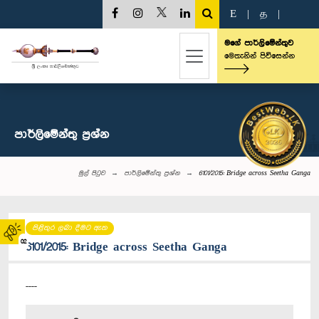
E
|
த
|
මගේ පාර්ලිමේන්තුව
මෙතැනින් පිවිසෙන්න
පාර්ලි‌මේන්තු‌ ප්‍රශ්න
මුල් පිටුව
පාර්ලි‌මේන්තු‌ ප්‍රශ්න
6101/2015: Bridge across Seetha Ganga
පිළිතුර ලබා දීමට ඇත
02
6101/2015: Bridge across Seetha Ganga
----