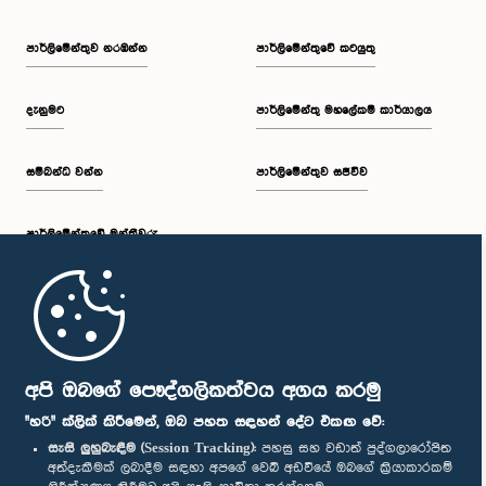
පාර්ලි‌මේන්තුව නරඹන්න
පාර්ලිමේන්තුවේ කටයුතු
දැනුමට
පාර්ලිමේන්තු මහලේකම් කාර්යාලය
සම්බන්ධ වන්න
පාර්ලිමේන්තුව සජීවීව
පාර්ලි‌මේන්තුවේ මන්ත්‍රීවරු
මුල් පිටුව
පාර්ලිමේන්තු ජංගම යෙදුම
අපි ඔබගේ පෞද්ගලිකත්වය අගය කරමු
"හරි" ක්ලික් කිරීමෙන්, ඔබ පහත සඳහන් දේට එකඟ වේ:
සැසි ලුහුබැඳීම (Session Tracking):
පහසු සහ වඩාත් පුද්ගලාරෝපිත
අත්දැකීමක් ලබාදීම සඳහා අපගේ වෙබ් අඩවියේ ඔබගේ ක්‍රියාකාරකම්