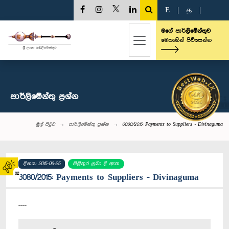
E
|
த
|
මගේ පාර්ලිමේන්තුව
මෙතැනින් පිවිසෙන්න
පාර්ලි‌මේන්තු‌ ප්‍රශ්න
මුල් පිටුව
පාර්ලි‌මේන්තු‌ ප්‍රශ්න
6080/2015: Payments to Suppliers - Divinaguma
දිනය: 2015-06-25
පිළිතුර ලබා දී ඇත
02
6080/2015: Payments to Suppliers - Divinaguma
----