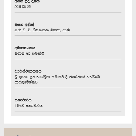
අසන ලද දිනය
2015-06-25
අසන ලද්දේ
ගරු ටී. බී. ඒකනායක මහතා, පා.ම.
අමාත්‍යාංශය
නිවාස හා සමෘද්ධි
ව්‍යවස්ථාදායකය
ශ්‍රී ලංකා ප්‍රජාතාන්ත්‍රික සමාජවාදී ජනරජයේ හත්වැනි
පාර්ලිමේන්තුව
සභාවාරය
1 වැනි සභාවාරය