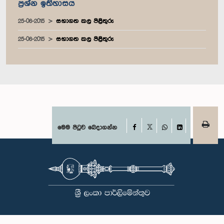
ප්‍රශ්න ඉතිහාසය
25-06-2015
සභාගත කල පිළිතුරු
25-06-2015
සභාගත කල පිළිතුරු
Facebook
මෙම පිටුව බෙදාගන්න
X
WhatsApp
LinkedIn