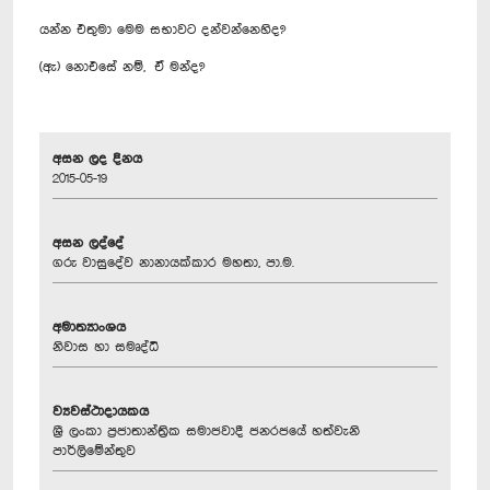
යන්න එතුමා මෙම සභාවට දන්වන්නෙහිද?
(ඇ) නොඑසේ නම්, ඒ මන්ද?
අසන ලද දිනය
2015-05-19
අසන ලද්දේ
ගරු වාසුදේව නානායක්කාර මහතා, පා.ම.
අමාත්‍යාංශය
නිවාස හා සමෘද්ධි
ව්‍යවස්ථාදායකය
ශ්‍රී ලංකා ප්‍රජාතාන්ත්‍රික සමාජවාදී ජනරජයේ හත්වැනි
පාර්ලිමේන්තුව