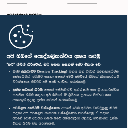
පාර්ලි‌මේන්තුවේ මන්ත්‍රීවරු
මුල් පිටුව
පාර්ලිමේන්තු ජංගම යෙදුම
අපි ඔබගේ පෞද්ගලිකත්වය අගය කරමු
"හරි" ක්ලික් කිරීමෙන්, ඔබ පහත සඳහන් දේට එකඟ වේ:
සැසි ලුහුබැඳීම (Session Tracking):
පහසු සහ වඩාත් පුද්ගලාරෝපිත
අත්දැකීමක් ලබාදීම සඳහා අපගේ වෙබ් අඩවියේ ඔබගේ ක්‍රියාකාරකම්
නිරීක්ෂණය කිරීමට අපි සැසි භාවිතා කරන්නෙමු.
අප හා සම්බන්ධ වී සිටින්න :
දත්ත සටහන් කිරීම:
අපගේ සේවාවන්හි ආරක්ෂාව සහ ක්‍රියාකාරීත්වය
සහතික කිරීම සඳහා අපි ඔබගේ IP ලිපිනය, උපාංග විස්තර සහ
අනෙකුත් අදාළ දත්ත සටහන් කරගන්නෙමු.
සම්මාන
පරිශීලක හැසිරීම් විශ්ලේෂණය:
අපගේ වෙබ් අඩවිය වැඩිදියුණු කිරීම
සඳහා අපි පරිශීලක හැසිරීම විශ්ලේෂණය කරන්නෙමු. ඒ සඳහා
අපගේ වෙබ් අඩවිය සමඟ ඔබේ අන්තර්ක්‍රියා පිළිබඳ නිර්නාමික දත්ත
පෞද්ගලිකත්ව ප්‍රතිපත්තිය
එකතු කිරීම සිදු කරන්නෙමු.