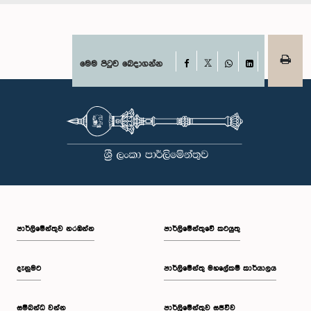
Facebook
මෙම පිටුව බෙදාගන්න
X
WhatsApp
LinkedIn
පාර්ලි‌මේන්තුව නරඹන්න
පාර්ලිමේන්තුවේ කටයුතු
දැනුමට
පාර්ලිමේන්තු මහලේකම් කාර්යාලය
සම්බන්ධ වන්න
පාර්ලිමේන්තුව සජීවීව