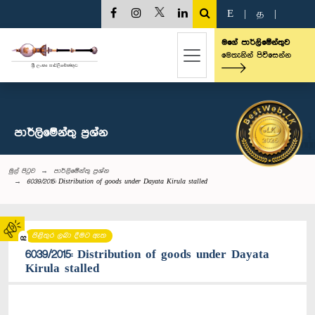
E
|
த
|
මගේ පාර්ලිමේන්තුව
මෙතැනින් පිවිසෙන්න
පාර්ලි‌මේන්තු‌ ප්‍රශ්න
මුල් පිටුව
පාර්ලි‌මේන්තු‌ ප්‍රශ්න
6039/2015: Distribution of goods under Dayata Kirula stalled
පිළිතුර ලබා දීමට ඇත
02
6039/2015: Distribution of goods under Dayata
Kirula stalled