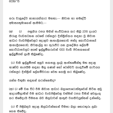
6039/’15
ගරු වාසුදේව නානායක්කාර මහතා,— නිවාස හා සමෘද්ධි
අමාත්‍යතුමාගෙන් ඇසීමට,—
(අ) (i) පසුගිය රජය මගින් සංවිධානය කර තිබූ 2015 දැයට
කිරුළ වැඩසටහන යටතේ රත්නපුර දිස්ත්‍රික්කය සඳහා වූ නිවාස
ආධාර වැඩපිළිවෙළට අදාළව ඇහැලියගොඩ ඡන්ද කොට්ඨාසයේ
ඇහැලියගොඩ, කිරිඇල්ල හා කුරුවිට යන ප්‍රාදේශීය ලේකම්
කොට්ඨාසවලට අයත් ඉල්ලුම්කරුවන් 1000 වැඩි පිරිසකගෙන්
ඉල්ලුම්පත් ලැබී තිබුණේද;
(ii) එකී ඉල්ලුම්පත් අනුව සකසනු ලැබූ ඇස්තමේන්තු මත අදාළ
භාණ්ඩ සැපයීම සඳහා මිල ගණන් හෝ ටෙන්ඩර් කැඳවීමේ කාර්යය
රත්නපුර දිස්ත්‍රික් ලේකම්වරයා වෙත යොමු කර තිබුණේද;
යන්න එතුමා සඳහන් කරන්නෙහිද?
(ආ) (i) මේ වන විට එම නිවාස ආධාර බලාපො‍රොත්තුවෙන් සිටින අඩු
ආදායම්ලාභීන් එම ආධාර වැඩපිළිවෙළ වත්මන් රජය විසින් අවලංගු
කර තිබේදැයි විමසන බව නිලධාරින් ඇතුළු වගකිවයුත්තන් දන්නේද;
(ii) ඒ පිළිබඳව අදාළ නිලධාරීන්ගෙන් විමසා බලා තොරතුරු ලබා
ගෙන තිබේද;