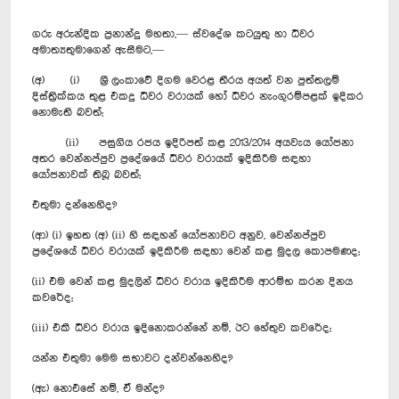
ගරු අරුන්දික ප්‍රනාන්දු මහතා,— ස්වදේශ කටයුතු හා ධීවර
අමාත්‍යතුමාගෙන් ඇසීමට,—
(අ) (i) ශ්‍රී ලංකාවේ දිගම වෙරළ තීරය අයත් වන පුත්තලම්
දිස්ත්‍රික්කය තුළ එකදු ධීවර වරායක් හෝ ධීවර නැංගුරම්පළක් ඉදිකර
නොමැති බවත්;
(ii) පසුගිය රජය ඉදිරිපත් කළ 2013/2014 අයවැය යෝජනා
අතර වෙන්නප්පුව ප්‍රදේශයේ ධීවර වරායක් ඉදිකිරීම සඳහා
යෝජනාවක් තිබූ බවත්;
එතුමා දන්නෙහිද?
(ආ) (i) ඉහත (අ) (ii) හි සඳහන් යෝජනාවට අනුව, වෙන්නප්පුව
ප්‍රදේශයේ ධීවර වරායක් ඉදිකිරීම සඳහා වෙන් කළ මුදල කොපමණද;
(ii) එම වෙන් කළ මුදලින් ධීවර වරාය ඉදිකිරීම ආරම්භ කරන දිනය
කවරේද;
(iii) එකී ධීවර වරාය ඉදිනොකරන්නේ නම්, ඊට හේතුව කවරේද;
යන්න එතුමා මෙම සභාවට දන්වන්නෙහිද?
(ඇ) නොඑසේ නම්, ඒ මන්ද?