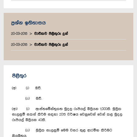
ප්‍රශ්න ඉතිහාසය
20-03-2015
වාචිකව පිළිතුරු දුන්
20-03-2015
වාචිකව පිළිතුරු දුන්
පිළිතුර
(අ) (i) ඔව්.
(ii) ඔව්.
(ආ) (i) ඇස්තමේන්තුගත මුදල රුපියල් මිලියන 1,000කි. මූලික
සැලසුම් සකස් කිරීම සඳහා 2015 වර්ෂය වෙනුවෙන් වෙන් කළ මුදල
රුපියල් මිලියන 40කි.
(ii) මූලික සැලසුම් මෙම වසර තුළ ආරම්භ කිරීමට
නියමිතය.