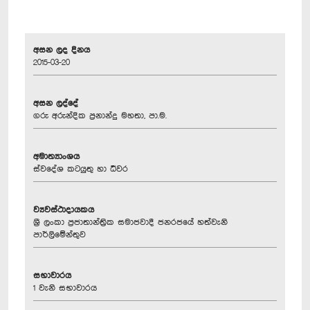
අසන ලද දිනය
2015-03-20
අසන ලද්දේ
ගරු අරුන්දික ප්‍රනාන්දු මහතා, පා.ම.
අමාත්‍යාංශය
ස්වදේශ කටයුතු හා ධීවර
ව්‍යවස්ථාදායකය
ශ්‍රී ලංකා ප්‍රජාතාන්ත්‍රික සමාජවාදී ජනරජයේ හත්වැනි
පාර්ලිමේන්තුව
සභාවාරය
1 වැනි සභාවාරය