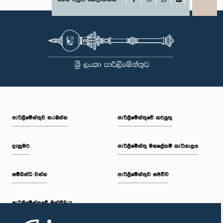
X
WhatsApp
LinkedIn
පාර්ලි‌මේන්තුව නරඹන්න
පාර්ලිමේන්තුවේ කටයුතු
දැනුමට
පාර්ලිමේන්තු මහලේකම් කාර්යාලය
සම්බන්ධ වන්න
පාර්ලිමේන්තුව සජීවීව
පාර්ලි‌මේන්තුවේ මන්ත්‍රීවරු