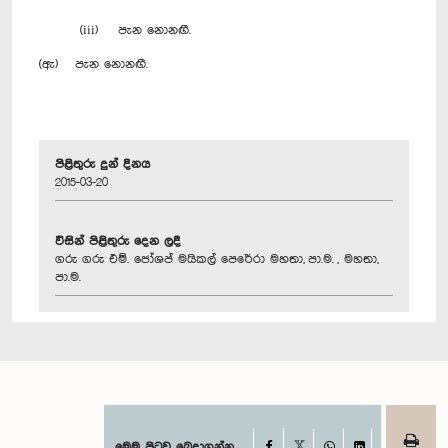
(iii) පැන නොනඟී.
(ඇ) පැන නොනඟී.
පිළිතුරු දුන් දිනය
2015-03-20
විසින් පිළිතුරු දෙන ලදී
ගරු ගරු එම්. ජෝශප් මයිකල් පෙරේරා මහතා, පා.ම. , මහතා,
පා.ම.
Facebook
මෙම පිටුව බෙදාගන්න