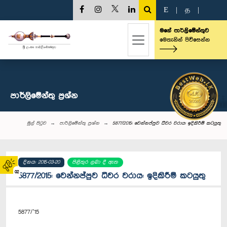
E
|
த
|
මගේ පාර්ලිමේන්තුව
මෙතැනින් පිවිසෙන්න
පාර්ලි‌මේන්තු‌ ප්‍රශ්න
මුල් පිටුව
පාර්ලි‌මේන්තු‌ ප්‍රශ්න
5877/2015: වෙන්නප්පුව ධීවර වරාය: ඉදිකිරීම් කටයුතු
දිනය: 2015-03-20
පිළිතුර ලබා දී ඇත
02
5877/2015: වෙන්නප්පුව ධීවර වරාය: ඉදිකිරීම් කටයුතු
5877/’15