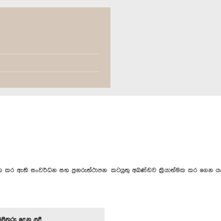
්භ කර ඇති සංවර්ධන සහ පුනරුත්ථාපන කටයුතු අඛණ්ඩව ක්‍රියාත්මක කර ගෙන යන
පිළිතුරු දෙන ලදී