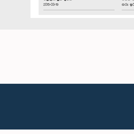
2015-03-19
ගරු ඉරා