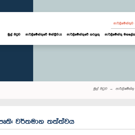
පාර්ලි‌මේන්තු
මුල් පිටුව
පාර්ලි‌මේන්තුවේ මන්ත්‍රීවරු
පාර්ලිමේන්තුවේ කටයුතු
පාර්ලිමේන්තු මහලේක
මුල් පිටුව
පාර්ලි‌මේන්තු‌ 
යාපෘති: වර්තමාන තත්ත්වය