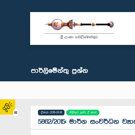
පාර්ලි‌මේන්තු‌ ප්‍රශ්න
දිනය: 2015-03-19
පිළිතුර ලබා දී ඇත
02
5862/2015: මාර්ග සංවර්ධන ව්‍