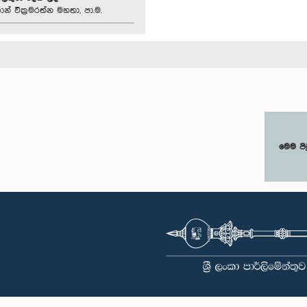
න් වික්‍රමරත්න මහතා, පා.ම.
මෙම පි