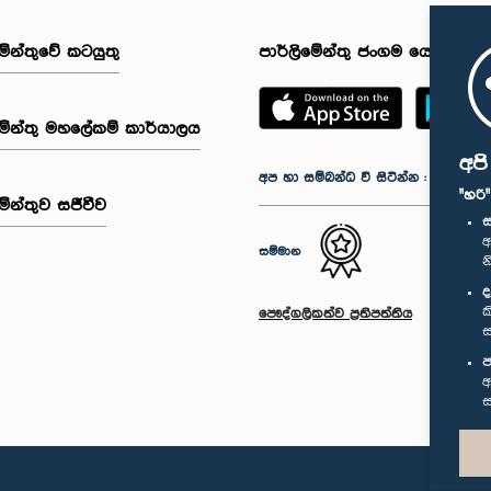
මේන්තුවේ කටයුතු
පාර්ලිමේන්තු ජංගම යෙදුම
මේන්තු මහලේකම් කාර්යාලය
අප
අප හා සම්බන්ධ වී සිටින්න :
"හරි
මේන්තුව සජීවීව
ස
අ
සම්මාන
න
ද
ක
පෞද්ගලිකත්ව ප්‍රතිපත්තිය
ස
ප
අ
ස