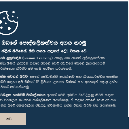
ි ඔබගේ පෞද්ගලිකත්වය අගය කරමු
" ක්ලික් කිරීමෙන්, ඔබ පහත සඳහන් දේට එකඟ වේ:
ැසි ලුහුබැඳීම (Session Tracking):
පහසු සහ වඩාත් පුද්ගලාරෝපිත
ත්දැකීමක් ලබාදීම සඳහා අපගේ වෙබ් අඩවියේ ඔබගේ ක්‍රියාකාරකම්
ිරීක්ෂණය කිරීමට අපි සැසි භාවිතා කරන්නෙමු.
ත්ත සටහන් කිරීම:
අපගේ සේවාවන්හි ආරක්ෂාව සහ ක්‍රියාකාරීත්වය සහතික
ිරීම සඳහා අපි ඔබගේ IP ලිපිනය, උපාංග විස්තර සහ අනෙකුත් අදාළ දත්ත
ටහන් කරගන්නෙමු.
රිශීලක හැසිරීම් විශ්ලේෂණය:
අපගේ වෙබ් අඩවිය වැඩිදියුණු කිරීම සඳහා
පි පරිශීලක හැසිරීම විශ්ලේෂණය කරන්නෙමු. ඒ සඳහා අපගේ වෙබ් අඩවිය
මඟ ඔබේ අන්තර්ක්‍රියා පිළිබඳ නිර්නාමික දත්ත එකතු කිරීම සිදු කරන්නෙමු.
හරි
නිර්මාණය සහ සංවර්ධනය
TekGeeks