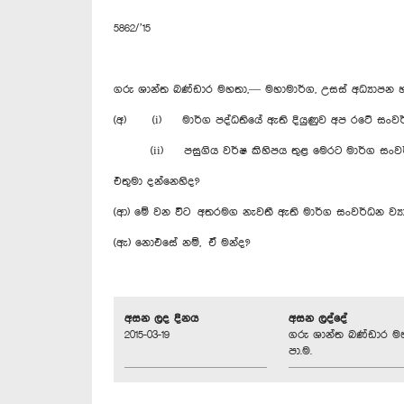
5862/’15
ගරු ශාන්ත බණ්ඩාර මහතා,— මහාමාර්ග, උසස් අධ්‍යාපන 
(අ) (i) මාර්ග පද්ධතියේ ඇති දියුණුව අප රටේ සංවර
(ii) පසුගිය වර්ෂ කිහිපය තුළ මෙරට මාර්ග සංවර්ධන
එතුමා දන්නෙහිද?
(ආ) මේ වන විට අතරමග නැවතී ඇති මාර්ග සංවර්ධන ව්‍යා
(ඇ) නොඑසේ නම්, ඒ මන්ද?
අසන ලද දිනය
අසන ලද්දේ
2015-03-19
ගරු ශාන්ත බණ්ඩාර ම
පා.ම.