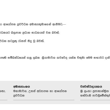
හා ආයෝජන ප්‍රවර්ධන අමාත්‍යතුමාගෙන් ඇසීමට,—
්ධනයට බලපාන ප්‍රධාන සාධකයක් වන බවත්;
 කටයුතු රැසක් සිදු වූ බවත්;
පෘති සම්බන්ධයෙන් ගනු ලබන ක්‍රියාමාර්ග කවරේද යන්න එතුමා මෙම සභාවට දන්
අමාත්‍යාංශය
ව්‍යවස්ථාදායකය
හතා,
මහාමාර්ග, උසස් අධ්‍යාපන හා ආයෝජන
ශ්‍රී ලංකා ප්‍රජාතාන්ත
ප්‍රවර්ධන
හත්වැනි පාර්ලිමේන්තු