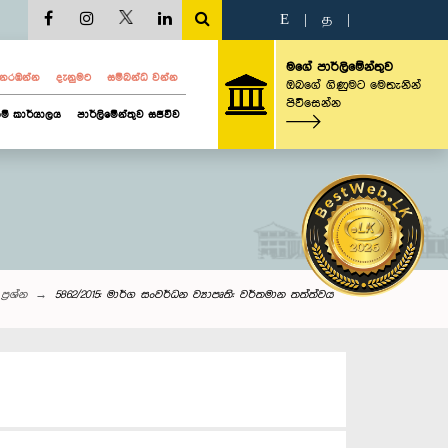
E
|
த
|
මගේ පාර්ලිමේන්තුව
ව නරඹන්න
දැනුමට
සම්බන්ධ වන්න
ඔබගේ ගිණුමට මෙතැනින්
පිවිසෙන්න
ම් කාර්යාලය
පාර්ලිමේන්තුව සජීවීව
ප්‍රශ්න
5862/2015: මාර්ග සංවර්ධන ව්‍යාපෘති: වර්තමාන තත්ත්වය