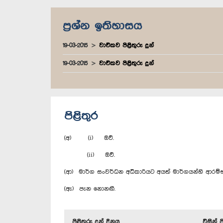
ප්‍රශ්න ඉතිහාසය
19-03-2015
වාචිකව පිළිතුරු දුන්
19-03-2015
වාචිකව පිළිතුරු දුන්
පිළිතුර
(අ) (i) ඔව්.
(ii) ඔව්.
(ආ) මාර්ග සංවර්ධන අධිකාරියට අයත් මාර්ගයන්හි ආරම
(ඇ) පැන නොනඟී.
පිළිතුරු දුන් දිනය
විසින් 