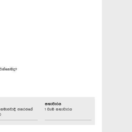
වන්නෙහිද?
සභාවාරය
්‍රික සමාජවාදී ජනරජයේ
1 වැනි සභාවාරය
ව