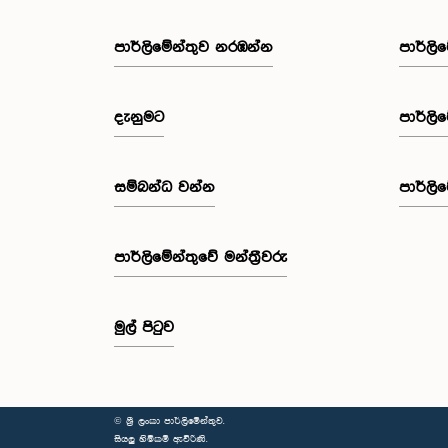
පාර්ලි‌මේන්තුව නරඹන්න
පාර්ලි
දැනුමට
පාර්ලි
සම්බන්ධ වන්න
පාර්ලි
පාර්ලි‌මේන්තුවේ මන්ත්‍රීවරු
මුල් පිටුව
© ශ්‍රී ලංකා පාර්ලි‌මේන්තුව.
සියලු හිමිකම් ඇවිරිණි.