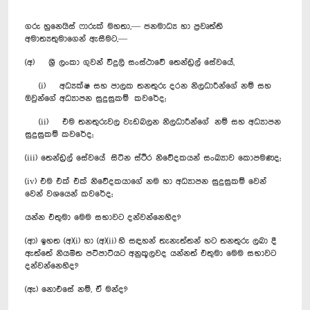
ගරු හුනෙයිස් ෆාරුක් මහතා,— ජනමාධ්‍ය හා ප්‍රවෘත්ති
අමාත්‍යතුමාගෙන් ඇසීමට,—
(අ) ශ්‍රී ලංකා ගුවන් විදුලි සංස්ථාවේ තෙන්ඩ්‍රල් සේවයේ,
(i) අධ්‍යක්ෂ සහ පාලක තනතුරු දරන නිලධාරීන්ගේ නම් සහ
ඔවුන්ගේ අධ්‍යාපන සුදුසුකම් කවරේද;
(ii) එම තනතුරුවල වැඩබලන නිලධාරීන්ගේ නම් සහ අධ්‍යාපන
සුදුසුකම් කවරේද;
(iii) තෙන්ඩ්‍රල් සේවයේ සිටින ස්ථීර නිවේදකයන් සංඛ්‍යාව කොපමණද;
(iv) එම එක් එක් නිවේදකයාගේ නම හා අධ්‍යාපන සුදුසුකම් වෙන්
වෙන් වශයෙන් කවරේද;
යන්න එතුමා මෙම සභාවට දන්වන්නෙහිද?
(ආ) ඉහත (අ)(i) හා (අ)(ii) හි සඳහන් තැනැත්තන් හට තනතුරු ලබා දී
ඇත්තේ නියමිත පටිපාටියට අනුකූලවද යන්නත් එතුමා මෙම සභාවට
දන්වන්නෙහිද?
(ඇ) නොඑසේ නම්, ඒ මන්ද?