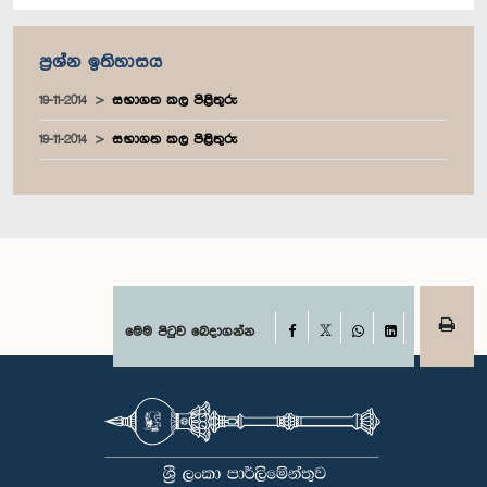
ප්‍රශ්න ඉතිහාසය
19-11-2014
සභාගත කල පිළිතුරු
19-11-2014
සභාගත කල පිළිතුරු
Facebook
මෙම පිටුව බෙදාගන්න
X
WhatsApp
LinkedIn