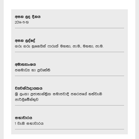
අසන ලද දිනය
2014-11-19
අසන ලද්දේ
ගරු ගරු හූනෙයිස් ෆාරුක් මහතා, පා.ම., මහතා, පා.ම.
අමාත්‍යාංශය
ජනමාධ්‍ය හා ප්‍රවෘත්ති
ව්‍යවස්ථාදායකය
ශ්‍රී ලංකා ප්‍රජාතාන්ත්‍රික සමාජවාදී ජනරජයේ හත්වැනි
පාර්ලිමේන්තුව
සභාවාරය
1 වැනි සභාවාරය