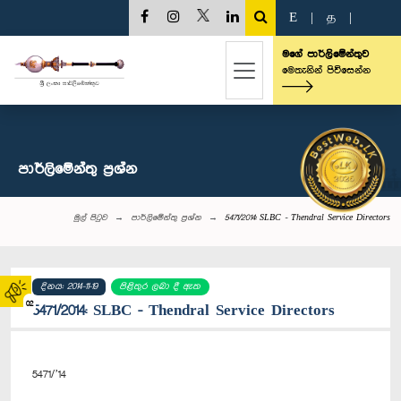
E
|
த
|
මගේ පාර්ලිමේන්තුව
මෙතැනින් පිවිසෙන්න
පාර්ලි‌මේන්තු‌ ප්‍රශ්න
මුල් පිටුව
පාර්ලි‌මේන්තු‌ ප්‍රශ්න
5471/2014: SLBC - Thendral Service Directors
දිනය: 2014-11-19
පිළිතුර ලබා දී ඇත
02
5471/2014: SLBC - Thendral Service Directors
5471/’14