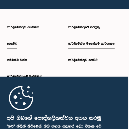
පාර්ලි‌මේන්තුව නරඹන්න
පාර්ලිමේන්තුවේ කටයුතු
දැනුමට
පාර්ලිමේන්තු මහලේකම් කාර්යාලය
සම්බන්ධ වන්න
පාර්ලිමේන්තුව සජීවීව
පාර්ලි‌මේන්තුවේ මන්ත්‍රීවරු
මුල් පිටුව
පාර්ලිමේන්තු ජංගම යෙදුම
අපි ඔබගේ පෞද්ගලිකත්වය අගය කරමු
"හරි" ක්ලික් කිරීමෙන්, ඔබ පහත සඳහන් දේට එකඟ වේ: