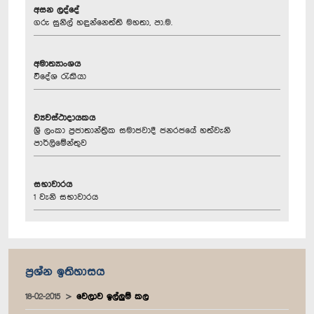
අසන ලද්දේ
ගරු සුනිල් හඳුන්නෙත්ති මහතා, පා.ම.
අමාත්‍යාංශය
විදේශ රැකියා
ව්‍යවස්ථාදායකය
ශ්‍රී ලංකා ප්‍රජාතාන්ත්‍රික සමාජවාදී ජනරජයේ හත්වැනි
පාර්ලිමේන්තුව
සභාවාරය
1 වැනි සභාවාරය
ප්‍රශ්න ඉතිහාසය
18-02-2015
වෙලාව ඉල්ලුම් කල