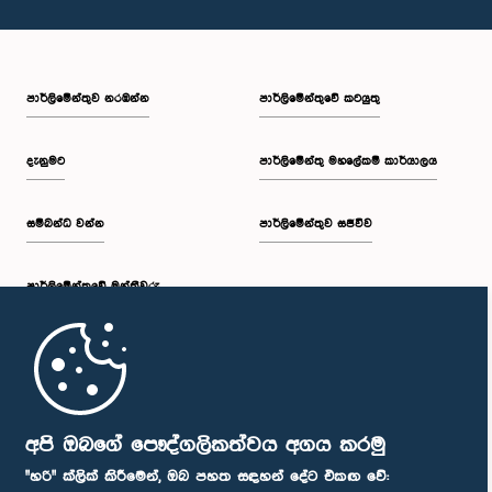
පාර්ලි‌මේන්තුව නරඹන්න
පාර්ලිමේන්තුවේ කටයුතු
දැනුමට
පාර්ලිමේන්තු මහලේකම් කාර්යාලය
සම්බන්ධ වන්න
පාර්ලිමේන්තුව සජීවීව
පාර්ලි‌මේන්තුවේ මන්ත්‍රීවරු
මුල් පිටුව
පාර්ලිමේන්තු ජංගම යෙදුම
අපි ඔබගේ පෞද්ගලිකත්වය අගය කරමු
"හරි" ක්ලික් කිරීමෙන්, ඔබ පහත සඳහන් දේට එකඟ වේ: