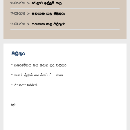
18-02-2015
වෙලාව ඉල්ලුම් කල
17-03-2015
සභාගත කල පිළිතුරු
17-03-2015
සභාගත කල පිළිතුරු
පිළිතුර
* සභාමේසය මත තබන ලද පිළිතුර:
* சபாபீடத்தில் வைக்கப்பட்ட விடை :
* Answer tabled:
(අ)