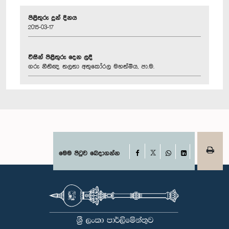
පිළිතුරු දුන් දිනය
2015-03-17
විසින් පිළිතුරු දෙන ලදී
ගරු නීතිඥ තලතා අතුකෝරල මහත්මිය, පා.ම.
Facebook
මෙම පිටුව බෙදාගන්න
X
WhatsApp
LinkedIn