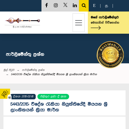
E
|
த
|
මගේ පාර්ලිමේන්තුව
මෙතැනින් පිවිසෙන්න
පාර්ලි‌මේන්තු‌ ප්‍රශ්න
මුල් පිටුව
පාර්ලි‌මේන්තු‌ ප්‍රශ්න
5443/2015: විදේශ රැකියා නියුක්තියේදී මියයන ශ්‍රී ලාංකිකයන්: ක්‍රියා මාර්ග
දිනය: 2015-02-18
පිළිතුර ලබා දී ඇත
02
5443/2015: විදේශ රැකියා නියුක්තියේදී මියයන ශ්‍රී
ලාංකිකයන්: ක්‍රියා මාර්ග