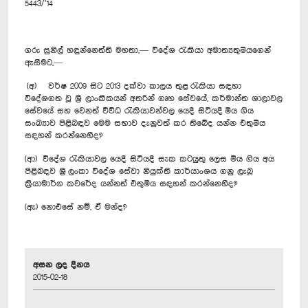
5443/’14
ගරු සුනිල් හඳුන්නෙත්ති මහතා,— විදේශ රැකියා අමාත්‍යතුමියගෙන්
ඇසීමට,—
(අ) වර්ෂ 2009 සිට 2013 දක්වා කාලය තුළ රැකියා සඳහා
විදේශගත වූ ශ්‍රී ලාංකිකයන් අතරින් ගෘහ සේවයේ, කර්මාන්ත ශාලාවල
සේවයේ සහ වෙනත් විවිධ රැකියාවන්වල යෙදී සිටියදී මිය ගිය
සංඛ්‍යාව පිළිබඳව මෙම සභාව දැනුවත් කර තිබේද යන්න එතුමිය
සඳහන් කරන්නෙහිද?
(ආ) විදේශ රැකියාවල යෙදී සිටියදී සැක කටයුතු ලෙස මිය ගිය අය
පිළිබඳව ශ්‍රී ලංකා විදේශ සේවා නියුක්ති කාර්යාංශය ගනු ලැබූ
ක්‍රියාමාර්ග කවරේද යන්නත් එතුමිය සඳහන් කරන්නෙහිද?
(ඇ) නොඑසේ නම්, ඒ මන්ද?
අසන ලද දිනය
2015-02-18