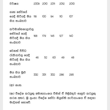
වර්ෂය
2009
2010
2011
2012
2013
ගෘහ සේවයේ
යෙදී සිටියදී මිය
118
100
94
110
107
ගිය සංඛ්‍යාව
කර්මාන්තශාලාවල
සේවයේ යෙදී
168
179
145
127
140
සිටියදී මිය ගිය
සංඛ්‍යාව
වෙනත් විවිධ
රැකියාවල යෙදී
46
52
63
49
48
සිටියදී මිය ගිය
සංඛ්‍යාව
මිය ගිය මුළු
332
331
302
286
295
සංඛ්‍යාව
(ආ) නැත.
(ඇ) විදේශ කටයුතු අමාත්‍යාංශය විසින් ඒ පිළිබඳව සෘජුව කටයුතු
කරන අතර, ශ්‍රී ලංකා විදේශ සේවා නියුක්ති කාර්යාංශය ඒ සඳහා
මැදිහත් නොවේ.