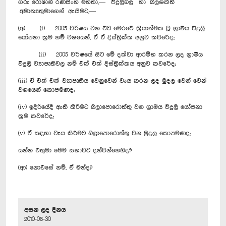
ගරු රොෂාන් රණසිංහ මහතා,— විදුලිබල හා බලශක්ති
අමාත්‍යතුමාගෙන් ඇසීමට,—
(අ) (i) 2005 වර්ෂය වන විට මෙරටේ ක්‍රියාත්මක වූ ග්‍රාමීය විදුලි
යෝජනා ක්‍රම නම් වශයෙන්, ඒ ඒ දිස්ත්‍රික්ක අනුව කවරේද;
(ii) 2005 වර්ෂයේ සිට මේ දක්වා ආරම්භ කරන ලද ග්‍රාමීය
විදුලි ව්‍යාපෘතිවල නම් එක් එක් දිස්ත්‍රික්කය අනුව කවරේද;
(iii) ඒ එක් එක් ව්‍යාපෘතිය වෙනුවෙන් වැය කරන ලද මුදල වෙන් වෙන්
වශයෙන් කොපමණද;
(iv) ඉදිරියේදී ඇති කිරීමට බලාපොරොත්තු වන ග්‍රාමීය විදුලි යෝජනා
ක්‍රම කවරේද;
(v) ඒ සඳහා වැය කිරීමට බලාපොරොත්තු වන මුදල කොපමණද;
යන්න එතුමා මෙම සභාවට දන්වන්නෙහිද?
(ආ) නොඑසේ නම්, ඒ මන්ද?
අසන ලද දිනය
2010-06-30