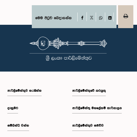
Facebook
මෙම පිටුව බෙදාගන්න
X
WhatsApp
LinkedIn
පාර්ලි‌මේන්තුව නරඹන්න
පාර්ලිමේන්තුවේ කටයුතු
දැනුමට
පාර්ලිමේන්තු මහලේකම් කාර්යාලය
සම්බන්ධ වන්න
පාර්ලිමේන්තුව සජීවීව