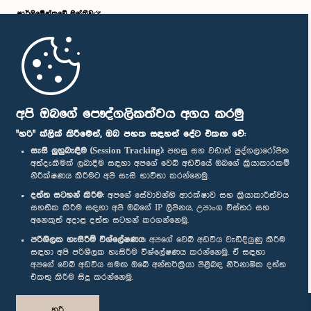
පාර්ලි‌මේන්තුවේ මන්ත්‍රීවරු
මුල් පිටුව
පාර්ලිමේන්තු ජංගම යෙදුම
අපි ඔබගේ පෞද්ගලිකත්වය අගය කරමු
"හරි" ක්ලික් කිරීමෙන්, ඔබ පහත සඳහන් දේට එකඟ වේ:
සැසි ලුහුබැඳීම (Session Tracking):
පහසු සහ වඩාත් පුද්ගලාරෝපිත
අත්දැකීමක් ලබාදීම සඳහා අපගේ වෙබ් අඩවියේ ඔබගේ ක්‍රියාකාරකම්
නිරීක්ෂණය කිරීමට අපි සැසි භාවිතා කරන්නෙමු.
අප හා සම්බන්ධ වී සිටින්න :
දත්ත සටහන් කිරීම:
අපගේ සේවාවන්හි ආරක්ෂාව සහ ක්‍රියාකාරීත්වය
සහතික කිරීම සඳහා අපි ඔබගේ IP ලිපිනය, උපාංග විස්තර සහ
අනෙකුත් අදාළ දත්ත සටහන් කරගන්නෙමු.
සම්මාන
පරිශීලක හැසිරීම් විශ්ලේෂණය:
අපගේ වෙබ් අඩවිය වැඩිදියුණු කිරීම
සඳහා අපි පරිශීලක හැසිරීම විශ්ලේෂණය කරන්නෙමු. ඒ සඳහා
අපගේ වෙබ් අඩවිය සමඟ ඔබේ අන්තර්ක්‍රියා පිළිබඳ නිර්නාමික දත්ත
පෞද්ගලිකත්ව ප්‍රතිපත්තිය
එකතු කිරීම සිදු කරන්නෙමු.
© ශ්‍රී ලංකා පාර්ලි‌මේන්තුව.
හරි