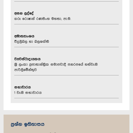
අසන ලද්දේ
ගරු රොෂාන් රණසිංහ මහතා, පා.ම.
අමාත්‍යාංශය
විදුලිබල හා බලශක්ති
ව්‍යවස්ථාදායකය
ශ්‍රී ලංකා ප්‍රජාතාන්ත්‍රික සමාජවාදී ජනරජයේ හත්වැනි
පාර්ලිමේන්තුව
සභාවාරය
1 වැනි සභාවාරය
ප්‍රශ්න ඉතිහාසය