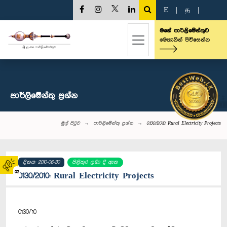
E
|
த
|
මගේ පාර්ලිමේන්තුව
මෙතැනින් පිවිසෙන්න
පාර්ලි‌මේන්තු‌ ප්‍රශ්න
මුල් පිටුව
පාර්ලි‌මේන්තු‌ ප්‍රශ්න
0130/2010: Rural Electricity Projects
දිනය: 2010-06-30
පිළිතුර ලබා දී ඇත
02
0130/2010: Rural Electricity Projects
0130/'10