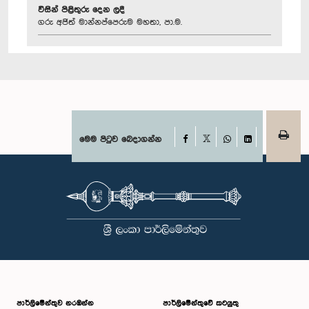
විසින් පිළිතුරු දෙන ලදී
ගරු අජිත් මාන්නප්පෙරුම මහතා, පා.ම.
Facebook
මෙම පිටුව බෙදාගන්න
X
WhatsApp
LinkedIn
පාර්ලි‌මේන්තුව නරඹන්න
පාර්ලිමේන්තුවේ කටයුතු