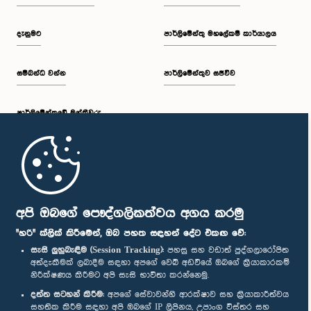
දැනුමට
පාර්ලිමේන්තු මහලේකම් කාර්යාලය
සම්බන්ධ වන්න
පාර්ලිමේන්තුව සජීවීව
පාර්ලි‌මේන්තුවේ මන්ත්‍රීවරු
මුල් පිටුව
පාර්ලිමේන්තු ජංගම යෙදුම
අපි ඔබගේ පෞද්ගලිකත්වය අගය කරමු
"හරි" ක්ලික් කිරීමෙන්, ඔබ පහත සඳහන් දේට එකඟ වේ:
සැසි ලුහුබැඳීම (Session Tracking):
පහසු සහ වඩාත් පුද්ගලාරෝපිත
අත්දැකීමක් ලබාදීම සඳහා අපගේ වෙබ් අඩවියේ ඔබගේ ක්‍රියාකාරකම්
නිරීක්ෂණය කිරීමට අපි සැසි භාවිතා කරන්නෙමු.
අප හා සම්බන්ධ වී සිටින්න :
දත්ත සටහන් කිරීම:
අපගේ සේවාවන්හි ආරක්ෂාව සහ ක්‍රියාකාරීත්වය
සහතික කිරීම සඳහා අපි ඔබගේ IP ලිපිනය, උපාංග විස්තර සහ