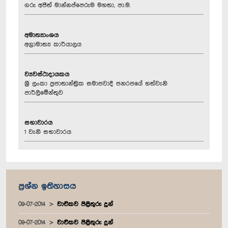
ගරු අජිත් මාන්නප්පෙරුම මහතා, පා.ම.
අමාත්‍යාංශය
අග්‍රාමාත්‍ය කාර්යාලය
ව්‍යවස්ථාදායකය
ශ්‍රී ලංකා ප්‍රජාතාන්ත්‍රික සමාජවාදී ජනරජයේ හත්වැනි
පාර්ලිමේන්තුව
සභාවාරය
1 වැනි සභාවාරය
ප්‍රශ්න ඉතිහාසය
09-07-2014
වාචිකව පිළිතුරු දුන්
09-07-2014
වාචිකව පිළිතුරු දුන්