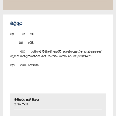
පිළිතුර
(අ) (i) ඔව්.
(ii) 50යි.
(iii) රුපියල් විසිනව කෝටි පනස්හයලක්ෂ හැත්තෑදහස්
දෙසිය හතළිස්හතරයි ශත හැත්තෑ හයයි. (රු.295,670,244.76)
(ඇ) පැන ‍නොනඟී.
පිළිතුරු දුන් දිනය
2016-07-09