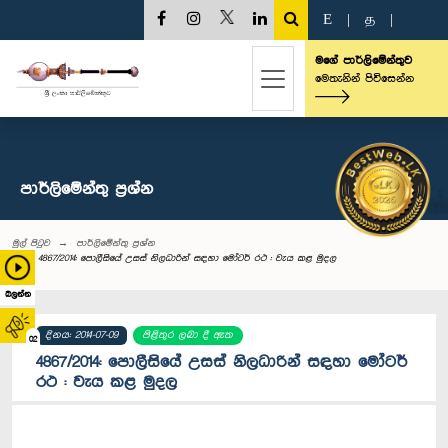
E
|
த
|
මගේ පාර්ලිමේන්තුව
මෙතැනින් පිවිසෙන්න
පාර්ලි‌මේන්තු‌ ප්‍රශ්න
මුල් පිටුව
පාර්ලි‌මේන්තු‌ ප්‍රශ්න
4867/2014: පොලීසියේ උසස් නිලධාරින් සඳහා මෝටර් රථ : වැය කළ මුදල
බලන්න
දිනය: 2014-07-09
පිළිතුර ලබා දී ඇත
02
4867/2014: පොලීසියේ උසස් නිලධාරින් සඳහා මෝටර්
රථ : වැය කළ මුදල