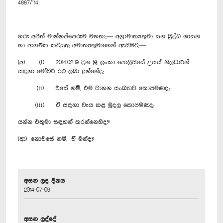
4867/’14
ගරු අජිත් මාන්නප්පෙරුම මහතා,— අග්‍රාමාත්‍යතුමා සහ බුද්ධ ශාසන
හා ආගමික කටයුතු අමාත්‍යතුමාගෙන් ඇසීමට,—
(අ) (i) 2014.02.19 දින ශ්‍රී ලංකා පොලිසියේ උසස් නිලධාරීන්
සඳහා මෝටර් රථ ලබා දුන්නේද;
(ii) එසේ නම්, එම වාහන සංඛ්‍යාව කොපමණද;
(iii) ඒ සඳහා වැය කළ මුදල කොපමණද;
යන්න එතුමා සඳහන් කරන්නෙහිද?
(ආ) නොඑසේ නම්, ඒ මන්ද?
අසන ලද දිනය
2014-07-09
අසන ලද්දේ