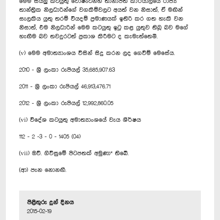
මෙම සියලු කටයුතු වොෂිංටන්හි තානාපති කාර්යාලයේ රාජ්‍ය
තාන්ත්‍රික නිලධාරින්ගේ වගකීම්වලට අයත් වන නිසාත්, ඒ මඟින්
සැලකිය යුතු තරම් වියදම් ප්‍රමාණයක් ඉතිරි කර ගත හැකි වන
නිසාත්, එම නිලධාරින් මෙම කටයුතු ඉටු කළ යුතුව තිබූ බව මගේ
හැඟීම බව තවදුරටත් ප්‍රකාශ කිරීමට ද කැමැත්තෙමි.
(v) මෙම අමාත්‍යාංශය විසින් සිදු කරන ලද ගෙවීම් මෙසේය.
2010 - ශ්‍රී ලංකා රුපියල් 35,685,907.63
2011 - ශ්‍රී ලංකා රුපියල් 46,913,476.71
2012 - ශ්‍රී ලංකා රුපියල් 12,992,860.05
(vi) විදේශ කටයුතු අමාත්‍යාංශයේ වැය ශීර්ෂය
112 - 2 -3 - 0 - 1405 (04)
(vii) ඔව්. ගිවිසුමේ පිටපතක් අමුණා* තිබේ.
(ආ) පැන නොනඟී.
පිළිතුරු දුන් දිනය
2015-02-19