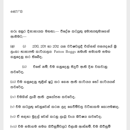
4467/’13
ගරු අනුර දිසානායක මහතා,— විදේශ කටයුතු අමාත්‍යතුමාගෙන්
ඇසීමට,—
(අ) (i) 2010, 2011 හා 2012 යන වර්ෂවලදී එක්සත් ජනපදයේ ශ්‍රී
ලංකා තානාපති කාර්යාලය Patton Boggs නමැති සමාගම සමග
ගනුදෙනු කර තිබේද;
(ii) එසේ නම්, එම ගනුදෙනු සිදුවී ඇති දින වකවානු
කවරේද;
(iii) එම ගනුදෙනු තුළින් ඉටු කර ගෙන ඇති කාර්යය හෝ කාර්යයන්
කවරේද;
(iv) එමගින් ලැබී ඇති ප්‍රයෝජන කවරේද;
(v) එම කටයුතු වෙනුවෙන් කරන ලද ගෙවීම්වල වටිනාකම කොපමණද;
(vi) ඒ සඳහා මුදල් වෙන් කරනු ලැබූ වැය ශීර්ෂය කවරේද;
(vii) එම සමාගම සමග ගිවිසුම්වලට එළැඹ ඇත්නම්, එම ගිවිසුම්