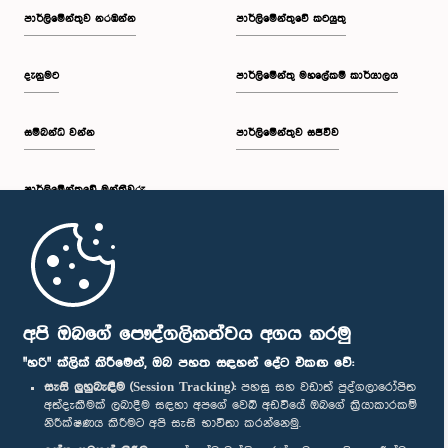
පාර්ලි‌මේන්තුව නරඹන්න
පාර්ලිමේන්තුවේ කටයුතු
දැනුමට
පාර්ලිමේන්තු මහලේකම් කාර්යාලය
සම්බන්ධ වන්න
පාර්ලිමේන්තුව සජීවීව
පාර්ලි‌මේන්තුවේ මන්ත්‍රීවරු
මුල් පිටුව
පාර්ලිමේන්තු ජංගම යෙදුම
අපි ඔබගේ පෞද්ගලිකත්වය අගය කරමු
"හරි" ක්ලික් කිරීමෙන්, ඔබ පහත සඳහන් දේට එකඟ වේ:
සැසි ලුහුබැඳීම (Session Tracking):
පහසු සහ වඩාත් පුද්ගලාරෝපිත
අත්දැකීමක් ලබාදීම සඳහා අපගේ වෙබ් අඩවියේ ඔබගේ ක්‍රියාකාරකම්
නිරීක්ෂණය කිරීමට අපි සැසි භාවිතා කරන්නෙමු.
අප හා සම්බන්ධ වී සිටින්න :