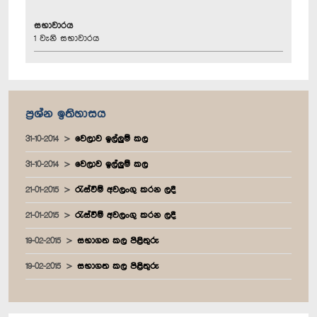
සභාවාරය
1 වැනි සභාවාරය
ප්‍රශ්න ඉතිහාසය
31-10-2014
වෙලාව ඉල්ලුම් කල
31-10-2014
වෙලාව ඉල්ලුම් කල
21-01-2015
රැස්වීම් අවලංගු කරන ලදී
21-01-2015
රැස්වීම් අවලංගු කරන ලදී
19-02-2015
සභාගත කල පිළිතුරු
19-02-2015
සභාගත කල පිළිතුරු