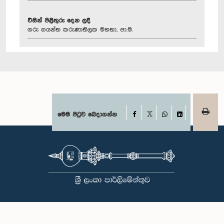
විසින් පිළිතුරු දෙන ලදී
ගරු ගයන්ත කරුණාතිලක මහතා, පා.ම.
Facebook
මෙම පිටුව බෙදාගන්න
X
WhatsApp
LinkedIn