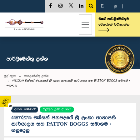
E
|
த
|
මගේ පාර්ලිමේන්තුව
මෙතැනින් පිවිසෙන්න
පාර්ලි‌මේන්තු‌ ප්‍රශ්න
මුල් පිටුව
පාර්ලි‌මේන්තු‌ ප්‍රශ්න
4467/2014: එක්සත් ජනපදයේ ශ්‍රී ලංකා තානාපති කාර්යාලය සහ PATTON BOGGS සමාගම :
ගනුදෙනු
02
දිනය: 2014-10-31
පිළිතුර ලබා දී ඇත
4467/2014: එක්සත් ජනපදයේ ශ්‍රී ලංකා තානාපති
කාර්යාලය සහ PATTON BOGGS සමාගම :
ගනුදෙනු