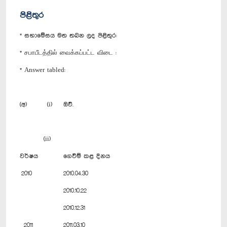
පිළිතුර
* සභාමේසය මත තබන ලද පිළිතුර:
* சபாபீடத்தில் வைக்கப்பட்ட விடை :
* Answer tabled:
(අ) (i) ඔව්.
(ii)
වර්ෂය
ගෙවීම් කළ දිනය
2010
2010.04.30
2010.10.22
2010.12.31
2011
2011.03.10