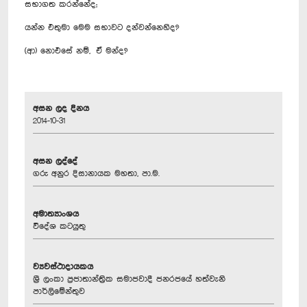
සභාගත කරන්නේද;
යන්න එතුමා මෙම සභාවට දන්වන්නෙහිද?
(ආ) නොඑසේ නම්, ඒ මන්ද?
අසන ලද දිනය
2014-10-31
අසන ලද්දේ
ගරු අනුර දිසානායක මහතා, පා.ම.
අමාත්‍යාංශය
විදේශ කටයුතු
ව්‍යවස්ථාදායකය
ශ්‍රී ලංකා ප්‍රජාතාන්ත්‍රික සමාජවාදී ජනරජයේ හත්වැනි
පාර්ලිමේන්තුව