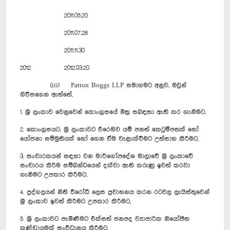
2011.05.20
2011.07.28
2011.11.30
2012
2012.03.20
(iii) Patton Boggs LLP සමාගමට අනුව, ඔවුන්
ගිවිසගෙන ඇත්තේ,
1. ශ්‍රී ලංකාව වෙනුවෙන් කොංග්‍රසයේ මිත්‍ර සබඳතා ඇති කර ගැනීමට,
2. කොංග්‍රසයට, ශ්‍රී ලංකාවට එරෙහිව යම් පනත් කෙටුම්පතක් හෝ
යෝජනා සම්මුතියක් හෝ ගෙන ඒම වැළැක්වීමට උත්සාහ කිරීමට,
3. සංචාරකයන් සඳහා වන මාර්ගෝපදේශ මාලාවේ ශ්‍රී ලංකාවේ
සංචාරය කිරීම සම්බන්ධයෙන් දක්වා ඇති කරුණු ඉවත් කරවා
ගැනීමට උපකාර කිරීමට,
4. පුද්ගලයන් නීති විරෝධි ලෙස ප්‍රවාහනය කරන රටවල ලැයිස්තුවෙන්
ශ්‍රී ලංකාව ඉවත් කිරීමට උපකාර කිරීමට,
5. ශ්‍රී ලංකාවට පැමිණීමට එක්සත් ජනපද ව්‍යාපාරික නියෝජිත
කණ්ඩායමක් සංවිධානය කිරීමට.