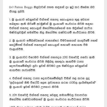
(iv) Patton Boggs නිලධාරින් පහත සඳහන් දෑ ඉටු කර තිබෙන බව
කියනු ලබයි.
1. ශ්‍රී ලංකාව වෙනුවෙන් එක්සත් ජනපද කොංග්‍රසය තුළ අව්‍යාජ
සබඳතා ඇති කිරීමේ අරමුණින් ශ්‍රී ලංකාවේ සංචාරය කිරීම සඳහා
එක්සත් ජනපද කොංග්‍රස් නියෝජිතයන්ගෙන් සහ ඔවුන්ගේ කාර්ය
මණ්ඩලවලින් සමන්විත නිල නියෝජිත කණ්ඩායම් සංවිධානය කිරීම.
2. ශ්‍රී ලංකාව සම්බන්ධයෙන් ජාත්‍යන්තර විමර්ශනයක් කැඳවීමේ පනත්
කෙටුම්පත් එක්සත් ජනපදයේ කොංග්‍රස් සභාවේ සභාගත වීම
වැළැක්වීම.
3. ශ්‍රී ලංකාවට එරෙහිව එක්සත් ජනපදය 2010 වසරේදී පනවා ඇති
ශ්‍රී ලංකාවේ සංචාරය කිරීම පිළිබඳ අනතුරු ඇඟවීම රාජ්‍ය
දෙපාර්තමේන්තුව ලවා ඉවත් කිරීමට දූත මණ්ඩලය වෙනුවෙන්
සාකච්ඡා පැවැත්වීම.
4. එක්සත් ජනපද රාජ්‍ය දෙපාර්තමේන්තුව විසින් පළ කරන ලද
"පුද්ගලයන් නීති විරෝධි ලෙස ප්‍රවාහනය කරන රටවල ලැයිස්තුවෙන්"
ශ්‍රී ලංකාව ඉවත් කිරීමට උපකාර කිරීම.
5. 2011 වසරේදී එක්සත් ජනපද වෙළඳ සමාගම්වල ව්‍යාපාරික
නියෝජිත කණ්ඩායමකගේ ශ්‍රී ලංකා සංචාරය සංවිධානය කිරීම.