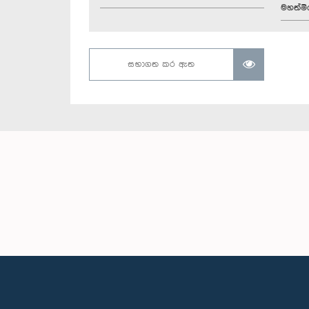
මහත්මිය
සභාගත කර ඇත