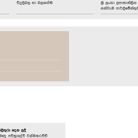
විදුලිබල හා බලශක්ති
ශ්‍රී ලංකා ප්‍රජාතාන්ත
හත්වැනි පාර්ලිමේන්තු
පිළිතුරු දෙන ලදී
ිඥ පවිත්‍රාදේවී වන්නිආරච්චි