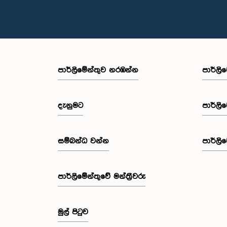
පාර්ලි‌මේන්තුව නරඹන්න
පාර්ලි
දැනුමට
පාර්ලි
සම්බන්ධ වන්න
පාර්ලි
පාර්ලි‌මේන්තුවේ මන්ත්‍රීවරු
මුල් පිටුව