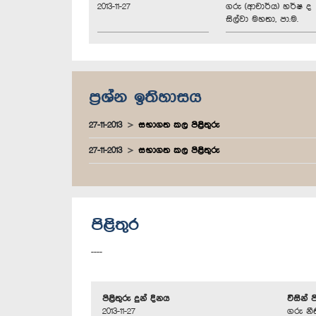
2013-11-27
ගරු (ආචාර්ය) හර්ෂ ද
සිල්වා මහතා, පා.ම.
ප්‍රශ්න ඉතිහාසය
27-11-2013
සභාගත කල පිළිතුරු
27-11-2013
සභාගත කල පිළිතුරු
පිළිතුර
----
පිළිතුරු දුන් දිනය
විසින් 
2013-11-27
ගරු නීත