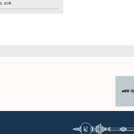
, පා.ම.
මෙම පි