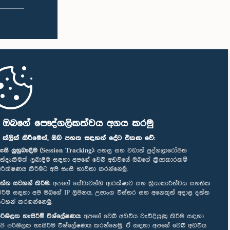
ි ඔබගේ පෞද්ගලිකත්වය අගය කරමු
" ක්ලික් කිරීමෙන්, ඔබ පහත සඳහන් දේට එකඟ වේ:
ැසි ලුහුබැඳීම (Session Tracking):
පහසු සහ වඩාත් පුද්ගලාරෝපිත
ත්දැකීමක් ලබාදීම සඳහා අපගේ වෙබ් අඩවියේ ඔබගේ ක්‍රියාකාරකම්
ිරීක්ෂණය කිරීමට අපි සැසි භාවිතා කරන්නෙමු.
ත්ත සටහන් කිරීම:
අපගේ සේවාවන්හි ආරක්ෂාව සහ ක්‍රියාකාරීත්වය සහතික
ිරීම සඳහා අපි ඔබගේ IP ලිපිනය, උපාංග විස්තර සහ අනෙකුත් අදාළ දත්ත
ටහන් කරගන්නෙමු.
රිශීලක හැසිරීම් විශ්ලේෂණය:
අපගේ වෙබ් අඩවිය වැඩිදියුණු කිරීම සඳහා
පි පරිශීලක හැසිරීම විශ්ලේෂණය කරන්නෙමු. ඒ සඳහා අපගේ වෙබ් අඩවිය