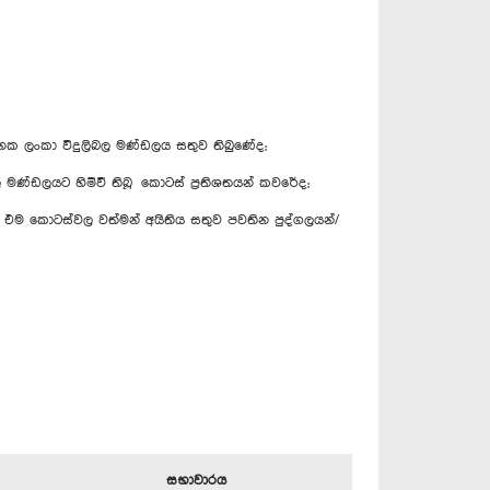
 ලංකා විදුලිබල මණ්ඩලය සතුව ති‍බුණේද;
මණ්ඩලයට හිමිවී තිබූ කොටස් ප්‍රතිශතයන් කවරේද;
වූ එම කොටස්වල වත්මන් අයිතිය සතුව පවතින පුද්ගලයන්/
සභාවාරය