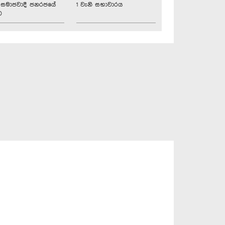
්‍රික සමාජවාදී ජනරජයේ
1 වැනි සභාවාරය
ව