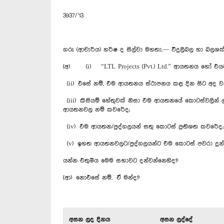
3937/’13
ගරු (ආචාර්ය) හර්ෂ ද සිල්වා මහතා,— විදුලිබල හා බලශක්
(අ) (i) “LTL Projects (Pvt.) Ltd.” ආයතනය හෝ එය
(ii) එසේ නම්, එම ආයතනය ස්ථාපනය කළ දින සිට අද වන ත
(iii) කිසියම් හේතුවක් නිසා එම ආයතනයේ කොටස්වලින් ලං
ආයතනවල නම් කවරේද;
(iv) එම ආයතන/පුද්ගලයන් සතු කොටස් ප්‍රතිශත කවරේද;
(v) ඉහත ආයතනවලට/පුද්ගලයන්ට එම කොටස් පවරා දුන
යන්න එතුමිය මෙම සභාවට දන්වන්නෙහිද?
(ආ) නොඑසේ නම්, ඒ මන්ද?
අසන ලද දිනය
අසන ලද්දේ