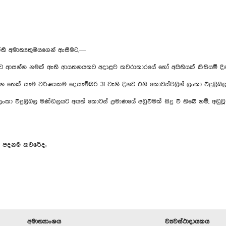
ති අමාත්‍යතුමියගෙන් ඇසීමට,—
ට ආසන්න නමක් ඇති ආයතනයකට අදාළව කවරාකාරයේ හෝ අයිතියක් කිසියම් දිනක
ෙක් සෑම වර්ෂයකම දෙසැම්බර් 31 වැනි දිනට එහි කොටස්වලින් ලංකා විදුලිබල 
කා විදුලිබල මණ්ඩලයට අයත් කොටස් ප්‍රමාණයේ අඩුවීමක් සිදු වී තිබේ නම්, අඩු
් පදනම කවරේද;
අමාත්‍යාංශය
ව්‍යවස්ථාදායකය