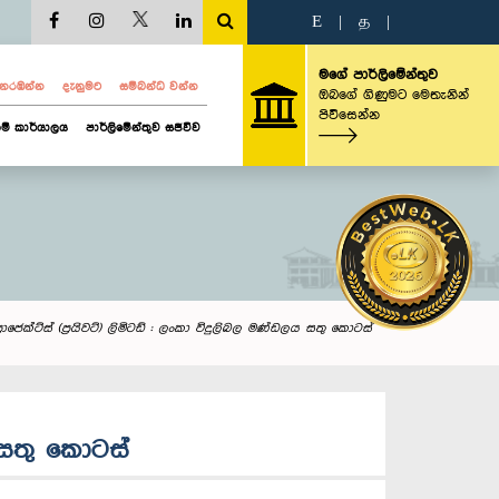
E
|
த
|
මගේ පාර්ලිමේන්තුව
ව නරඹන්න
දැනුමට
සම්බන්ධ වන්න
ඔබගේ ගිණුමට මෙතැනින්
පිවිසෙන්න
ම් කාර්යාලය
පාර්ලිමේන්තුව සජීවීව
්‍රොජෙක්ට්ස් (ප්‍රයිවට්) ලිමිටඩ් : ලංකා විදුලිබල මණ්ඩලය සතු කොටස්
ලය සතු කොටස්