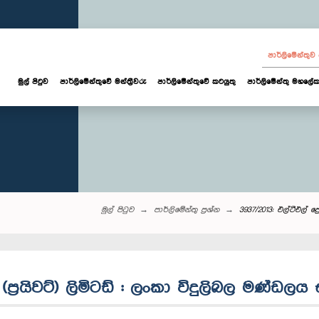
පාර්ලි‌මේන්තු
මුල් පිටුව
පාර්ලි‌මේන්තුවේ මන්ත්‍රීවරු
පාර්ලිමේන්තුවේ කටයුතු
පාර්ලිමේන්තු මහලේක
මුල් පිටුව
පාර්ලි‌මේන්තු‌ ප්‍රශ්න
3937/2013: එල්ටීඑල් ප
ස් (ප්‍රයිවට්) ලිමිටඩ් : ලංකා විදුලිබල මණ්ඩ