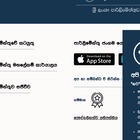
මේන්තුවේ කටයුතු
පාර්ලිමේන්තු ජංගම යෙදුම
මේන්තු මහලේකම් කාර්යාලය
අප
අප හා සම්බන්ධ වී සිටින්න :
"හරි
මේන්තුව සජීවීව
ස
අ
සම්මාන
න
ද
ක
පෞද්ගලිකත්ව ප්‍රතිපත්තිය
ස
ප
අ