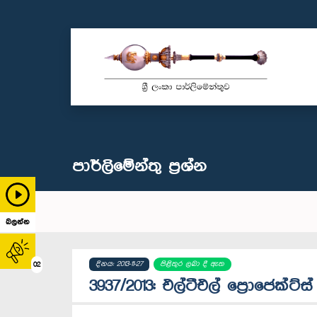
පාර්ලි‌මේන්තු‌ ප්‍රශ්න
බලන්න
දිනය: 2013-11-27
පිළිතුර ලබා දී ඇත
02
3937/2013: එල්ටීඑල් ප්‍රොජෙක්ට්