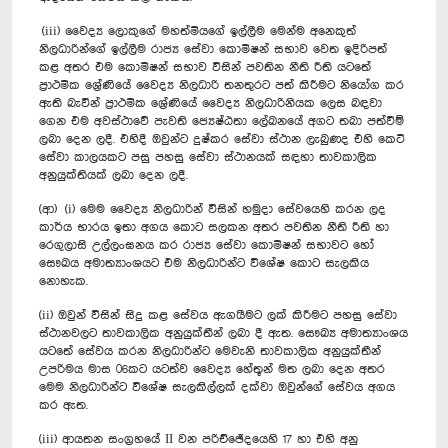
(iii) වෛද්‍ය ලොකුගේ මහත්මියගේ ඉල්ලීම මෙන්ම අනෙකුත්
නිලධාරින්ගේ ඉල්ලීම රාජ්‍ය සේවා කොමිෂන් සභාව වෙත ඉදිරිපත්
කළ අතර එම කොමිෂන් සභාව විසින් පවතින නීති රීති යටතේ
ප්‍රාථමික ශ්‍රේණියේ වෛද්‍ය නිලධාරි තනතුරට පත් කිරීමට නියෝග කර
ඇති බැවින් ප්‍රාථමික ශ්‍රේණියේ වෛද්‍ය නිලධාරිනියක ලෙස බඳවා
ගෙන එම අවස්ථාවේ පැවති ජ්‍යෙෂ්ඨතා ලේඛනයේ අගට තබා පත්වීම්
ලබා දෙන ලදී. එහිදී ඔවුන්ට දුෂ්කර සේවා ස්ථාන ලැබුණද එහි කෙටි
සේවා කාලයකට පසු පහසු සේවා ස්ථානයක් සඳහා තාවකාලික
අනුයුක්තියක් ලබා දෙන ලදී.
(ආ) (i) මෙම වෛද්‍ය නිලධාරින් විසින් හමුදා සේවයෙහි කරන ලද
කාර්ය භාරය ඉතා අගය කොට සලකන අතර පවතින නීති රීති හා
රෙගුලාසි උල්ලංඝනය කර රාජ්‍ය සේවා කොමිෂන් සභාවට හෝ
සෞඛය අමාත්‍යාංශයට එම නිලධාරින්ට විශේෂ කොට සැලකිය
නොහැක.
(ii) ඔවුන් විසින් සිදු කළ සේවය ඇගයීමට ලක් කිරීමට පහසු සේවා
ස්ථානවලට තාවකාලික අනුයුක්තීන් ලබා දී ඇත. සෞඛ්‍ය අමාත්‍යාංශය
යටතේ සේවය කරන නිලධාරින්ට මෙවැනි තාවකාලික අනුයුක්තීන්
උපරිමය මාස 06කට යටත්ව වෛද්‍ය හේතූන් මත ලබා දෙන අතර
මෙම නිලධාරින්ට විශේෂ සැලකිල්ලක් දක්වා ඔවුන්ගේ සේවය අගය
කර ඇත.
(iii) ආයතන සංග්‍රහයේ II වන පරිච්ඡේදයෙහි 17 හා එහි අනු