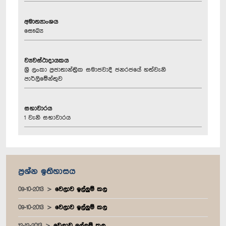
අමාත්‍යාංශය
සෞඛ්‍ය
ව්‍යවස්ථාදායකය
ශ්‍රී ලංකා ප්‍රජාතාන්ත්‍රික සමාජවාදී ජනරජයේ හත්වැනි
පාර්ලිමේන්තුව
සභාවාරය
1 වැනි සභාවාරය
ප්‍රශ්න ඉතිහාසය
09-10-2013
වෙලාව ඉල්ලුම් කල
09-10-2013
වෙලාව ඉල්ලුම් කල
12-12-2013
වෙලාව ඉල්ලුම් කල