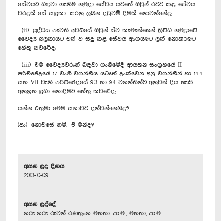
සේවයට බඳවා ගැනීම හමුදා සේවය යටතේ ඔවුන් රටට කළ සේවය
වරදක් සේ සලකා කරනු ලබන දඩුවම් දීමක් නොවන්නේද;
(ii) යුද්ධය පැවති අවධියේ ඔවුන් ස්ව කැමැත්තෙන් ත්‍රිවිධ හමුදාවේ
වෛද්‍ය බලකායට එක් වී සිදු කළ සේවය ඇගයීමට ලක් නොකිරීමට
හේතු කවරේද;
(iii) එම වෛද්‍යවරුන් බඳවා ගැනීමේදී ආයතන සංග්‍රහයේ II
පරිච්ඡේදයේ 17 වැනි වගන්තිය යටතේ දැක්වෙන අනු වගන්තීන් හා 14.4
සහ VII වැනි පරිච්ඡේදයේ 9.3 හා 9.4 වගන්තීන්ට අනුවත් දිය හැකි
අනුග්‍රහ ලබා නොදීමට හේතු කවරේද;
යන්න එතුමා මෙම සභාවට දන්වන්නෙහිද?
(ඇ) නොඑසේ නම්, ඒ මන්ද?
අසන ලද දිනය
2013-10-09
අසන ලද්දේ
ගරු ගරු රුවන් රණතුංග මහතා, පා.ම., මහතා, පා.ම.