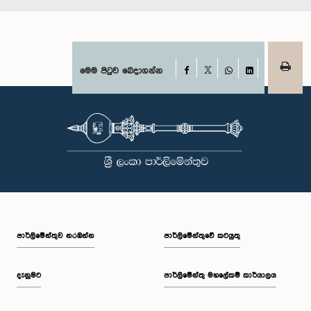
Facebook
මෙම පිටුව බෙදාගන්න
X
WhatsApp
LinkedIn
පාර්ලි‌මේන්තුව නරඹන්න
පාර්ලිමේන්තුවේ කටයුතු
දැනුමට
පාර්ලිමේන්තු මහලේකම් කාර්යාලය