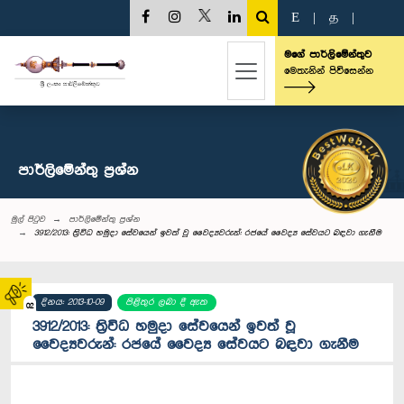
E
|
த
|
මගේ පාර්ලිමේන්තුව
මෙතැනින් පිවිසෙන්න
පාර්ලි‌මේන්තු‌ ප්‍රශ්න
මුල් පිටුව
පාර්ලි‌මේන්තු‌ ප්‍රශ්න
3912/2013: ත්‍රිවිධ හමුදා සේවයෙන් ඉවත් වූ වෛද්‍යවරුන්: රජයේ වෛද්‍ය සේවයට බඳවා ගැනීම
දිනය: 2013-10-09
පිළිතුර ලබා දී ඇත
02
3912/2013: ත්‍රිවිධ හමුදා සේවයෙන් ඉවත් වූ
වෛද්‍යවරුන්: රජයේ වෛද්‍ය සේවයට බඳවා ගැනීම