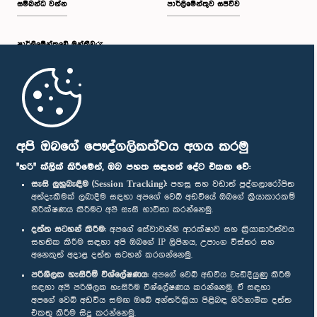
සම්බන්ධ වන්න
පාර්ලිමේන්තුව සජීවීව
පාර්ලි‌මේන්තුවේ මන්ත්‍රීවරු
මුල් පිටුව
පාර්ලිමේන්තු ජංගම යෙදුම
අපි ඔබගේ පෞද්ගලිකත්වය අගය කරමු
"හරි" ක්ලික් කිරීමෙන්, ඔබ පහත සඳහන් දේට එකඟ වේ:
සැසි ලුහුබැඳීම (Session Tracking):
පහසු සහ වඩාත් පුද්ගලාරෝපිත
අත්දැකීමක් ලබාදීම සඳහා අපගේ වෙබ් අඩවියේ ඔබගේ ක්‍රියාකාරකම්
නිරීක්ෂණය කිරීමට අපි සැසි භාවිතා කරන්නෙමු.
අප හා සම්බන්ධ වී සිටින්න :
දත්ත සටහන් කිරීම:
අපගේ සේවාවන්හි ආරක්ෂාව සහ ක්‍රියාකාරීත්වය
සහතික කිරීම සඳහා අපි ඔබගේ IP ලිපිනය, උපාංග විස්තර සහ
අනෙකුත් අදාළ දත්ත සටහන් කරගන්නෙමු.
සම්මාන
පරිශීලක හැසිරීම් විශ්ලේෂණය:
අපගේ වෙබ් අඩවිය වැඩිදියුණු කිරීම
සඳහා අපි පරිශීලක හැසිරීම විශ්ලේෂණය කරන්නෙමු. ඒ සඳහා
අපගේ වෙබ් අඩවිය සමඟ ඔබේ අන්තර්ක්‍රියා පිළිබඳ නිර්නාමික දත්ත
පෞද්ගලිකත්ව ප්‍රතිපත්තිය
එකතු කිරීම සිදු කරන්නෙමු.