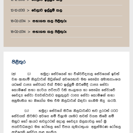
12-12-2013
වෙලාව ඉල්ලුම් කල
18-02-2014
සභාගත කල පිළිතුරු
18-02-2014
සභාගත කල පිළිතුරු
පිළිතුර
(අ) (i) හමුදා සේවයෙන් හා විශ්වවිද්‍යාල සේවයෙන් ඉවත්
වන ඇතැම් නිලධාරින් ඔවුන්ගේ අවශ්‍යතාව මත සෞඛ්‍ය අමාත්‍යාංශය
යටතේ රාජ්‍ය සේවයට එක් වීමට ඉල්ලුම් කිරීමේදී රාජ්‍ය සේවා
කොමිෂන් සභා කාර්ය පටිපාටි රීති සංග්‍රහය හා සෞඛ්‍ය සේවාවේ
වෛද්‍ය සේවා ව්‍යවස්ථාවට අනුකුලව රාජ්‍ය සේවා කොමිෂන් සභා
අනුමැතිය හා නියෝග මත එම නිලධාරින් බඳවා ගැනීම සිදු කරයි.
(ii) හමුදා සේවයේ සිටින නිලධාරින්ට තව දුරටත් රටට
සේවයක් කිරීමට අවශ්‍ය නම් විශ්‍රාම යෑමට තවත් වයස තිබේ නම්
ඔහුට හෝ ඇයට තවදුරටත් අදාළ වෛද්‍ය බලකාවල හෝ ශ්‍රී
ජයවර්ධනපුර මහ රෝහල හෝ විජය කුමාරතුංග අනුස්මරණ රෝහල
ආදියෙහි සේවය කළ හැකිය.