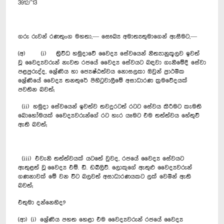
3912/’13
ගරු රුවන් රණතුංග මහතා,— සෞඛ්‍ය අමාත්‍යතුමාගෙන් ඇසීමට,—
(අ) (i) ත්‍රිවිධ හමුදාවේ වෛද්‍ය සේවයෙන් නීත්‍යානුකූලව ඉවත්
වූ වෛද්‍යවරුන් නැවත රජයේ වෛද්‍ය සේවයට බඳවා ගැනීමේදී සේවා
පළපුරුද්ද, ශ්‍රේණිය හා ජ්‍යෙෂ්ඨත්වය නොසලකා ඔවුන් ප්‍රාථමික
ශ්‍රේණියේ වෛද්‍ය තනතුරේ පිහිටුවාලීමේ අසාධාරණ ක්‍රමවේදයක්
පවතින බවත්;
(ii) හමුදා සේවයෙන් ඉවත්ව තවදුරටත් රටට සේවය කිරීමට කැමති
බොහෝමයක් වෛද්‍යවරුන්ගේ රට හැර යෑමට එම තත්ත්වය හේතුවී
ඇති බවත්;
(iii) එවැනි තත්ත්වයක් යටතේ වුවද, රජයේ වෛද්‍ය සේවයට
ඇතුළත් වූ වෛද්‍ය එම්. ඩී. ඩබ්ලිව්. ලොකුගේ ඇතුළු වෛද්‍යවරුන්
ගණනාවක් මේ වන විට බලවත් අසාධාරණයකට ලක් වෙමින් ඇති
බවත්;
එතුමා දන්නෙහිද?
(ආ) (i) ශ්‍රේණිය පහත හෙළා එම වෛද්‍යවරුන් රජයේ වෛද්‍ය