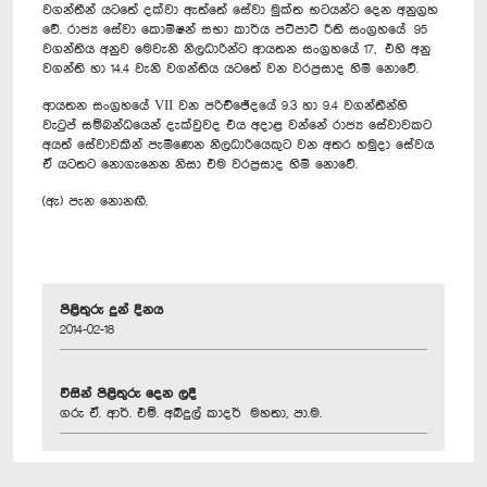
වගන්තීන් යටතේ දක්වා ඇත්තේ සේවා මුක්ත භටයන්ට දෙන අනුග්‍රහ
වේ. රාජ්‍ය සේවා කොමිෂන් සභා කාර්ය පටිපාටි රීති සංග්‍රහයේ 95
වගන්තිය අනුව මෙවැනි නිලධාරින්ට ආයතන සංග්‍රහයේ 17, එහි අනු
වගන්ති හා 14.4 වැනි වගන්තිය යටතේ වන වරප්‍රසාද හිමි නොවේ.
ආයතන සංග්‍රහයේ VII වන පරිච්ඡේදයේ 9‍‍.3 හා 9.4 වගන්තීන්හි
වැටුප් සම්බන්ධයෙන් දැක්වුවද එය අදාළ වන්නේ රාජ්‍ය සේවාවකට
අයත් සේවාවකින් පැමිණෙන නිලධාරියෙකුට වන අතර හමුදා සේවය
ඒ යටතට නොගැනෙන නිසා එම වරප්‍රසාද හිමි නොවේ.
(ඇ) පැන නොනඟී.
පිළිතුරු දුන් දිනය
2014-02-18
විසින් පිළිතුරු දෙන ලදී
ගරු ඒ. ආර්. එම්. අබ්දුල් කාදර් මහතා, පා.ම.