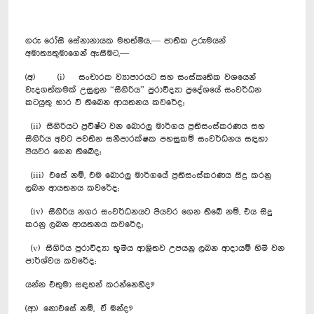
ගරු රෝසි සේනානායක මහත්මිය,— ජාතික උරුමයන්
අමාත්‍යතුමාගෙන් ඇසීමට,—
(අ) (i) සංචාරක ව්‍යාපාරයට සහ සංස්කෘතික වශයෙන්
වැදගත්කමක් උසුලන “සීගිරිය” පුරාවිද්‍යා ප්‍රදේශයේ සංවර්ධන
කටයුතු භාර වී තිබෙන ආයතනය කවරේද;
(ii) සීගිරියට ප්‍රවිෂ්ට වන බොරලු මාර්ගය ප්‍රතිසංස්කරණය සහ
සීගිරිය අවට පවතින සනීපාරක්ෂක පහසුකම් සංවර්ධනය සඳහා
පියවර ගෙන තිබේද;
(iii) එසේ නම්, එම බොරලු මාර්ගයේ ප්‍රතිසංස්කරණය සිදු කරනු
ලබන ආයතනය කවරේද;
(iv) සීගිරිය නගර සංවර්ධනයට පියවර ගෙන තිබේ නම්, එය සිදු
කරනු ලබන ආයතනය කවරේද;
(v) සීගිරිය පුරාවිද්‍යා භූමිය ආශ්‍රිතව උපයනු ලබන ආදායම් හිමි වන
පාර්ශ්වය කවරේද;
යන්න එතුමා සඳහන් කරන්නෙහිද?
(ආ) නොඑසේ නම්, ඒ මන්ද?