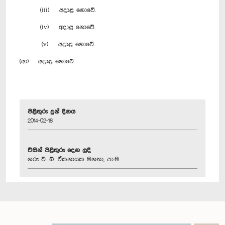
(iii) අදාළ නොවේ.
(iv) අදාළ නොවේ.
(v) අදාළ නොවේ.
(ආ) අදාළ නොවේ.
පිළිතුරු දුන් දිනය
2014-02-18
විසින් පිළිතුරු දෙන ලදී
ගරු ටී. බී. ඒකනායක මහතා, පා.ම.