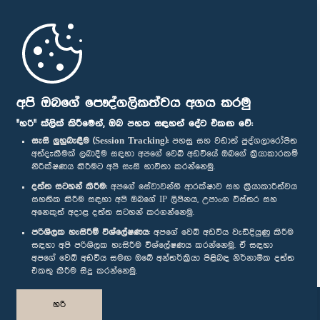
පාර්ලි‌මේන්තුවේ මන්ත්‍රීවරු
මුල් පිටුව
පාර්ලිමේන්තු ජංගම යෙදුම
අපි ඔබගේ පෞද්ගලිකත්වය අගය කරමු
"හරි" ක්ලික් කිරීමෙන්, ඔබ පහත සඳහන් දේට එකඟ වේ:
සැසි ලුහුබැඳීම (Session Tracking):
පහසු සහ වඩාත් පුද්ගලාරෝපිත
අත්දැකීමක් ලබාදීම සඳහා අපගේ වෙබ් අඩවියේ ඔබගේ ක්‍රියාකාරකම්
නිරීක්ෂණය කිරීමට අපි සැසි භාවිතා කරන්නෙමු.
අප හා සම්බන්ධ වී සිටින්න :
දත්ත සටහන් කිරීම:
අපගේ සේවාවන්හි ආරක්ෂාව සහ ක්‍රියාකාරීත්වය
සහතික කිරීම සඳහා අපි ඔබගේ IP ලිපිනය, උපාංග විස්තර සහ
අනෙකුත් අදාළ දත්ත සටහන් කරගන්නෙමු.
සම්මාන
පරිශීලක හැසිරීම් විශ්ලේෂණය:
අපගේ වෙබ් අඩවිය වැඩිදියුණු කිරීම
සඳහා අපි පරිශීලක හැසිරීම විශ්ලේෂණය කරන්නෙමු. ඒ සඳහා
අපගේ වෙබ් අඩවිය සමඟ ඔබේ අන්තර්ක්‍රියා පිළිබඳ නිර්නාමික දත්ත
පෞද්ගලිකත්ව ප්‍රතිපත්තිය
එකතු කිරීම සිදු කරන්නෙමු.
© ශ්‍රී ලංකා පාර්ලි‌මේන්තුව.
හරි
සියලු හිමිකම් ඇවිරිණි.