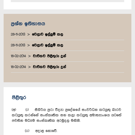
ප්‍රශ්න ඉතිහාසය
28-11-2013
වෙලාව ඉල්ලුම් කල
28-11-2013
වෙලාව ඉල්ලුම් කල
18-02-2014
වාචිකව පිළිතුරු දුන්
18-02-2014
වාචිකව පිළිතුරු දුන්
පිළිතුර
(අ) (i) සීගිරිය පුරා විද්‍යා ප්‍රදේශයේ සංවර්ධන කටයුතු බාරව
කටයුතු කරන්නේ සංස්කෘතික සහ කලා කටයුතු අමාත්‍යාංශය යටතේ
පවතින මධ්‍යම සංස්කෘතික අරමුදල මඟිනි.
(ii) අදාළ නොවේ.