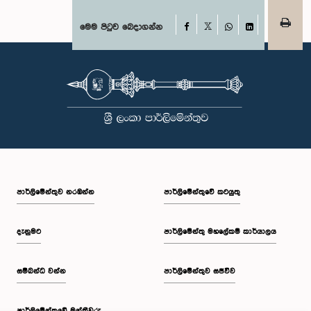
Facebook
මෙම පිටුව බෙදාගන්න
X
WhatsApp
LinkedIn
පාර්ලි‌මේන්තුව නරඹන්න
පාර්ලිමේන්තුවේ කටයුතු
දැනුමට
පාර්ලිමේන්තු මහලේකම් කාර්යාලය
සම්බන්ධ වන්න
පාර්ලිමේන්තුව සජීවීව