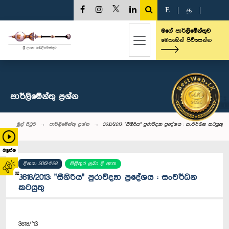
E
|
த
|
මගේ පාර්ලිමේන්තුව
මෙතැනින් පිවිසෙන්න
පාර්ලි‌මේන්තු‌ ප්‍රශ්න
මුල් පිටුව
පාර්ලි‌මේන්තු‌ ප්‍රශ්න
3618/2013: "සීගිරිය" පුරාවිද්‍යා ප්‍රදේශය : සංවර්ධන කටයුතු
බලන්න
දිනය: 2013-11-28
පිළිතුර ලබා දී ඇත
02
3618/2013: "සීගිරිය" පුරාවිද්‍යා ප්‍රදේශය : සංවර්ධන
කටයුතු
3618/’13