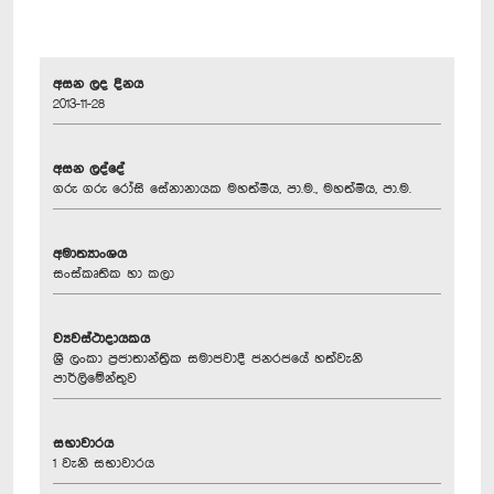
අසන ලද දිනය
2013-11-28
අසන ලද්දේ
ගරු ගරු රෝසි සේනානායක මහත්මිය, පා.ම., මහත්මිය, පා.ම.
අමාත්‍යාංශය
සංස්කෘතික හා කලා
ව්‍යවස්ථාදායකය
ශ්‍රී ලංකා ප්‍රජාතාන්ත්‍රික සමාජවාදී ජනරජයේ හත්වැනි
පාර්ලිමේන්තුව
සභාවාරය
1 වැනි සභාවාරය