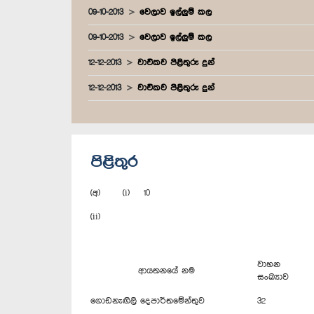
09-10-2013
වෙලාව ඉල්ලුම් කල
09-10-2013
වෙලාව ඉල්ලුම් කල
12-12-2013
වාචිකව පිළිතුරු දුන්
12-12-2013
වාචිකව පිළිතුරු දුන්
පිළිතුර
(අ) (i) 10
(ii)
වාහන
ආයතනයේ නම
සංඛ්‍යාව
ගොඩනැඟිලි දෙපාර්තමේන්තුව
32