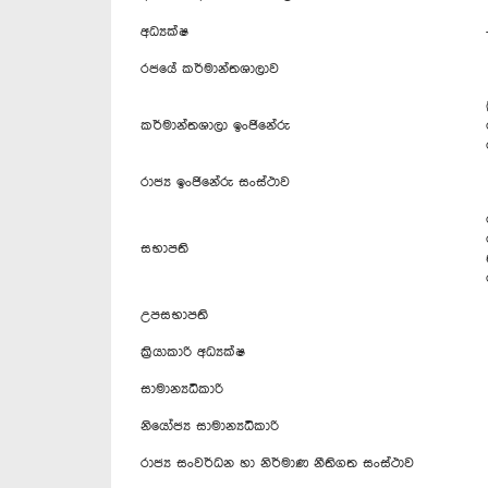
අධ්‍යක්ෂ
රජයේ කර්මාන්තශාලාව
කර්මාන්තශාලා ඉංජිනේරු
රාජ්‍ය ඉංජිනේරු සංස්ථාව
සභාපති
උපසභාපති
ක්‍රියාකාරි අධ්‍යක්ෂ
සාමාන්‍යධිකාරි
නියෝජ්‍ය සාමාන්‍යධිකාරි
රාජ්‍ය සංවර්ධන හා නිර්මාණ නීතිගත සංස්ථාව