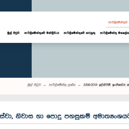
පාර්ලි‌මේන්තු
මුල් පිටුව
පාර්ලි‌මේන්තුවේ මන්ත්‍රීවරු
පාර්ලිමේන්තුවේ කටයුතු
පාර්ලිමේන්තු මහලේක
මුල් පිටුව
පාර්ලි‌මේන්තු‌ ප්‍රශ්න
3358/2013: ඉදිකිරීම්, ඉංජින
ේරු සේවා, නිවාස හා පොදු පහසුකම් අමාත්‍ය