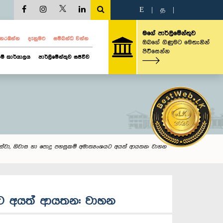
E
|
த
|
මගේ පාර්ලිමේන්තුව
ව නරඹන්න
දැනුමට
සම්බන්ධ වන්න
ඔබගේ ගිණුමට මෙතැනින්
පිවිසෙන්න
ම් කාර්යාලය
පාර්ලිමේන්තුව සජීවීව
ේරු සේවා, නිවාස හා පොදු පහසුකම් අමාත්‍යංශයට අයත් ආයතන: වාහන
ංශයට අයත් ආයතන: වාහන