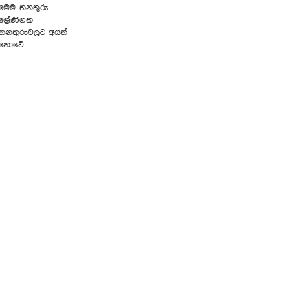
මෙම තනතුරු
ශ්‍රේණිගත
තනතුරුවලට අයත්
නොවේ.