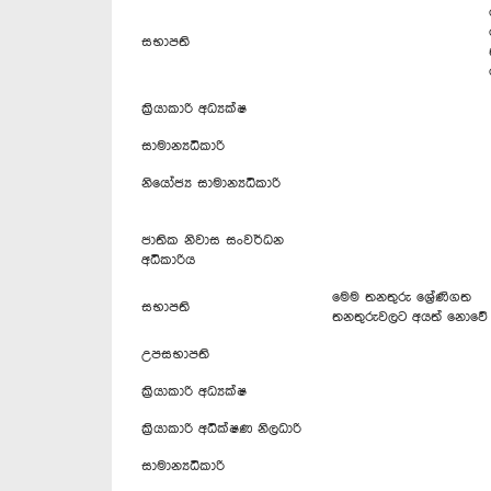
සභාපති
ක්‍රියාකාරි අධ්‍යක්ෂ
සාමාන්‍යධිකාරි
නියෝජ්‍ය සාමාන්‍යධිකාරි
ජාතික නිවාස සංවර්ධන
අධිකාරිය
මෙම තනතුරු ශ්‍රේණිගත
සභාපති
තනතුරුවලට අයත් නොවේ
උපසභාපති
ක්‍රියාකාරි අධ්‍යක්ෂ
ක්‍රියාකාරි අධික්ෂණ නිලධාරි
සාමාන්‍යධිකාරි