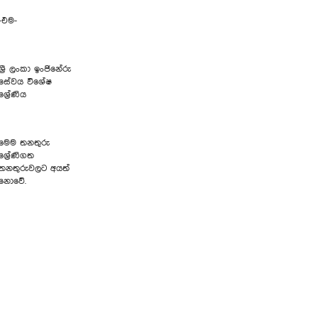
-එම-
ශ්‍රී ලංකා ඉංජිනේරු
සේවය විශේෂ
ශ්‍රේණිය
මෙම තනතුරු
ශ්‍රේණිගත
තනතුරුවලට අයත්
නොවේ.