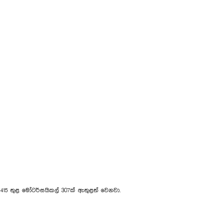
න 415 තුළ මෝටර්සයිකල් 307ක් ඇතුළත් වෙනවා.