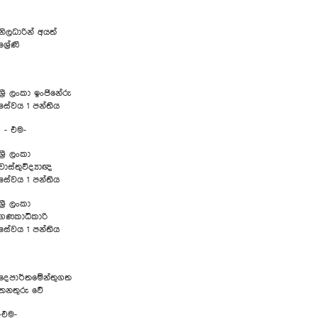
නිලධාරින් අයත්
ශ්‍රේණි
ශ්‍රී ලංකා ඉංජිනේරු
සේවය 1 පන්තිය
- එම-
ශ්‍රී ලංකා
වාස්තුවිද්‍යාඥ
සේවය 1 පන්තිය
ශ්‍රී ලංකා
ගණකාධිකාරි
සේවය 1 පන්තිය
දෙපාර්තමේන්තුගත
තනතුරු වේ
-එම-