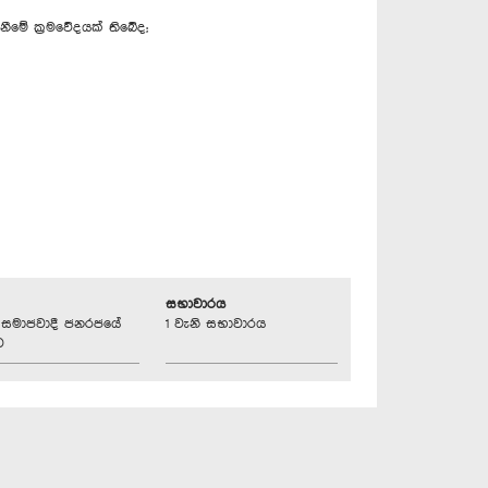
මේ ක්‍රමවේදයක් තිබේද;
සභාවාරය
්‍රික සමාජවාදී ජනරජයේ
1 වැනි සභාවාරය
ව