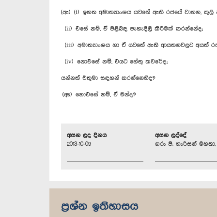
(ඇ) (i) ඉහත අමාත්‍යාංශය යටතේ ඇති රජයේ වාහන, කුලී 
(ii) එසේ නම්, ඒ පිළිබඳ පැහැදිලි කිරීමක් කරන්නේද;
(iii) අමාත්‍යාංශය හා ඒ යටතේ ඇති ආයතනවලට අයත් 
(iv) නොඑසේ නම්, එයට හේතු කවරේද;
යන්නත් එතුමා සඳහන් කරන්නෙහිද?
(ඈ) නොඑසේ නම්, ඒ මන්ද?
අසන ලද දිනය
අසන ලද්දේ
2013-10-09
ගරු පී. හැරිසන් මහතා, 
ප්‍රශ්න ඉතිහාසය