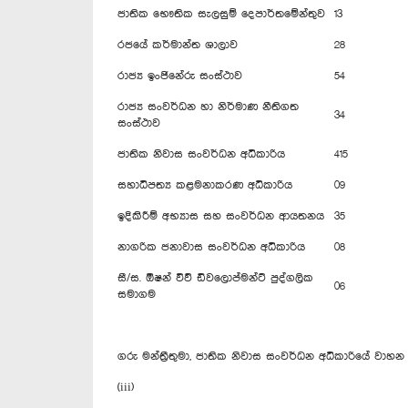
ජාතික භෞතික සැලසුම් දෙපාර්තමේන්තුව
13
රජයේ කර්මාන්ත ශාලාව
28
රාජ්‍ය ඉංජිනේරු සංස්ථාව
54
රාජ්‍ය සංවර්ධන හා නිර්මාණ නීතිගත
34
සංස්ථාව
ජාතික නිවාස සංවර්ධන අධිකාරිය
415
සහාධිපත්‍ය කළමනාකරණ අධිකාරිය
09
ඉදිකිරීම් අභ්‍යාස සහ සංවර්ධන ආයතනය
35
නාගරික ජනාවාස සංවර්ධන අධිකාරිය
08
සී/ස. ඕෂන් විව් ඩිවලොප්මන්ට් පුද්ගලික
06
සමාගම
ගරු මන්ත්‍රීතුමා, ජාතික නිවාස සංවර්ධන අධිකාරියේ වාහ
(iii)