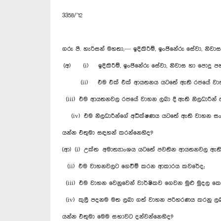
3358/’12
ගරු පී. හැරිසන් මහතා,— ඉදිකිරීම්, ඉංජිනේරු සේවා, නිව
(අ) (i) ඉදිකිරීම්, ඉංජිනේරු සේවා, නිවාස හා පොදු
(ii) එම එක් එක් ආයතනය යටතේ ඇති රජයේ වාහන
(iii) එම ආයතනවල රජයේ වාහන ලබා දී ඇති නිලධාරීන් අය
(iv) එම නිලධාරීන්ගේ අධීක්ෂණය යටතේ ඇති වාහන සං
යන්න එතුමා සඳහන් කරන්නෙහිද?
(ආ) (i) උක්ත අමාත්‍යාංශය යටතේ පවතින ආයතනවල ඇති
(ii) එම වාහනවලට ගෙවීම් කරන ආකාරය කවරේද;
(iii) එම වාහන වෙනුවෙන් වාර්ෂිකව ගෙවන මුළු මුදල 
(iv) කුලී පදනම මත ලබා ගත් වාහන පරිහරණය කරනු ලබන 
යන්න එතුමා මෙම සභාවට දන්වන්නෙහිද?