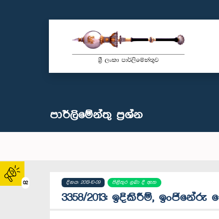
පාර්ලි‌මේන්තු‌ ප්‍රශ්න
දිනය: 2013-10-09
පිළිතුර ලබා දී ඇත
02
3358/2013: ඉදිකිරීම්, ඉංජින