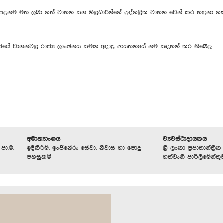
පදනම මත ලබා ගත් වාහන සහ නිලධාරීන්ගේ පුද්ගලික වාහන වෙන් කර හඳුනා ගැනී
රජයේ වාහනවල රාජ්‍ය ලාංඡනය සමඟ අදාළ ආයතනයේ නම සඳහන් කර තිබේද;
අමාත්‍යාංශය
ව්‍යවස්ථාදායකය
පා.ම.
ඉදිකිරීම්, ඉංජිනේරු සේවා, නිවාස හා පොදු
ශ්‍රී ලංකා ප්‍රජාතාන්ත
පහසුකම්
හත්වැනි පාර්ලිමේන්තු