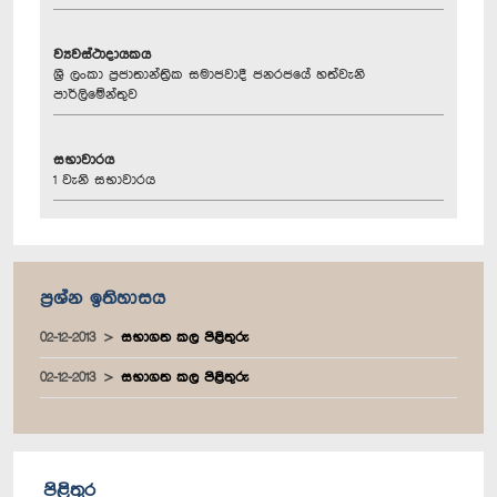
ව්‍යවස්ථාදායකය
ශ්‍රී ලංකා ප්‍රජාතාන්ත්‍රික සමාජවාදී ජනරජයේ හත්වැනි
පාර්ලිමේන්තුව
සභාවාරය
1 වැනි සභාවාරය
ප්‍රශ්න ඉතිහාසය
02-12-2013
සභාගත කල පිළිතුරු
02-12-2013
සභාගත කල පිළිතුරු
පිළිතුර