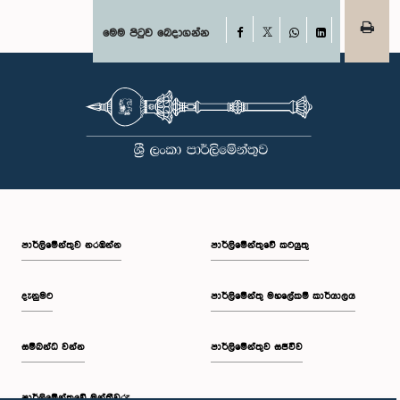
Facebook
මෙම පිටුව බෙදාගන්න
X
WhatsApp
LinkedIn
පාර්ලි‌මේන්තුව නරඹන්න
පාර්ලිමේන්තුවේ කටයුතු
දැනුමට
පාර්ලිමේන්තු මහලේකම් කාර්යාලය
සම්බන්ධ වන්න
පාර්ලිමේන්තුව සජීවීව
පාර්ලි‌මේන්තුවේ මන්ත්‍රීවරු