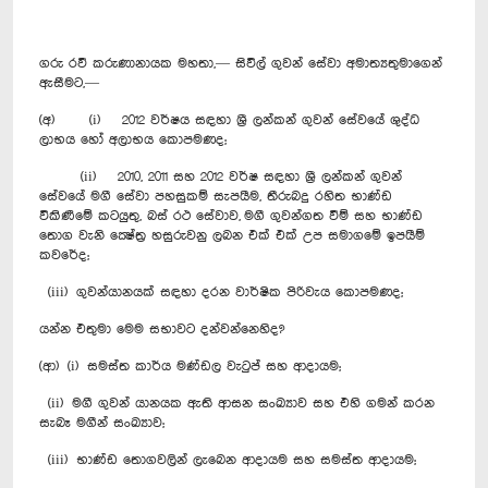
ගරු රවී කරුණානායක මහතා,— සිවිල් ගුවන් සේවා අමාත්‍යතුමාගෙන්
ඇසීමට,—
(අ) (i) 2012 වර්ෂය සඳහා ශ්‍රී ලන්කන් ගුවන් සේවයේ ශුද්ධ
ලාභය හෝ අලාභය කොපමණද;
(ii) 2010, 2011 සහ 2012 වර්ෂ සඳහා ශ්‍රී ලන්කන් ගුවන්
සේවයේ මගී සේවා පහසුකම් සැපයීම, තීරුබදු රහිත භාණ්ඩ
විකිණීමේ කටයුතු, බස් රථ සේවාව, මගී ගුවන්ගත වීම් සහ භාණ්ඩ
තොග වැනි ක්‍ෂේත්‍ර හසුරුවනු ලබන එක් එක් උප සමාගමේ ඉපයීම්
කවරේද;
(iii) ගුවන්යානයක් සඳහා දරන වාර්ෂික පිරිවැය කොපමණද;
යන්න එතුමා මෙම සභාවට දන්වන්නෙහිද?
(ආ) (i) සමස්ත කාර්ය මණ්ඩල වැටුප් සහ ආදායම;
(ii) මගී ගුවන් යානයක ඇති ආසන සංඛ්‍යාව සහ එහි ගමන් කරන
සැබෑ මගීන් සංඛ්‍යාව;
(iii) භාණ්ඩ තොගවලින් ලැබෙන ආදායම සහ සමස්ත ආදායම;