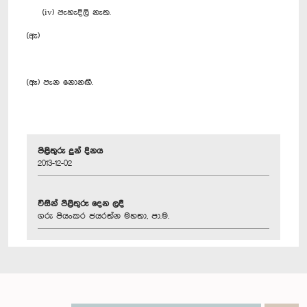
(iv) පැහැදිලි නැත.
(ඇ)
(ඈ) පැන නොනඟී.
පිළිතුරු දුන් දිනය
2013-12-02
විසින් පිළිතුරු දෙන ලදී
ගරු පියංකර ජයරත්න මහතා, පා.ම.