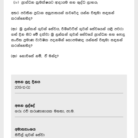
(iv) ප්‍රාග්ධන ක්‍රමක්ෂයට ආදායම සහ ශුද්ධ ලාභය;
අතර පවතින ප්‍රධාන අනුපාතයන් කවරේද යන්න එතුමා සඳහන්
කරන්නෙහිද?
(ඇ) ශ්‍රී ලන්කන් ගුවන් සේවය, එමිරේට්ස් ගුවන් සේවයෙන් යළි පවරා
ගත් දින සිට මේ දක්වා ශ්‍රී ලන්කන් ගුවන් සේවයේ ප්‍රාග්ධන සහ පොදු
සංචිත ප්‍රමාණ වාර්ෂික පදනමින් කොපමණද යන්නත් එතුමා සඳහන්
කරන්නෙහිද?
(ඈ) නොඑසේ නම්, ඒ මන්ද?
අසන ලද දිනය
2013-12-02
අසන ලද්දේ
ගරු රවී කරුණානායක මහතා, පා.ම.
අමාත්‍යාංශය
සිවිල් ගුවන් සේවා