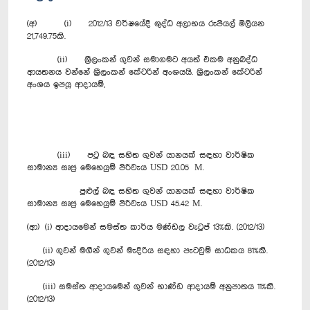
(අ) (i) 2012/13 වර්ෂයේදී ශුද්ධ අලාභය රුපියල් මිලියන
21,749.75කි.
(ii) ශ්‍රීලංකන් ගුවන් සමාගමට අයත් එකම අනුබද්ධ
ආයතනය වන්නේ ශ්‍රීලංකන් කේටරින් අංශයයි. ශ්‍රීලංකන් කේටරින්
අංශය ඉපයූ ආදායම්,
(iii) පටු බඳ සහිත ගුවන් යානයක් සඳහා වාර්ෂික
සාමාන්‍ය සෘජු මෙහෙයුම් පිරිවැය USD 20.05 M.
පුළුල් බඳ සහිත ගුවන් යානයක් සඳහා වාර්ෂික
සාමාන්‍ය සෘජු මෙහෙයුම් පිරිවැය USD 45.42 M.
(ආ) (i) ආදායමෙන් සමස්ත කාර්ය මණ්ඩල වැටුප් 13%කි. (2012/13)
(ii) ගුවන් මගීන් ගුවන් මැදිරිය සඳහා පැටවුම් සාධකය 81%කි.
(2012/13)
(iii) සමස්ත ආදායමෙන් ගුවන් භාණ්ඩ ආදායම් අනුපාතය 11%කි.
(2012/13)