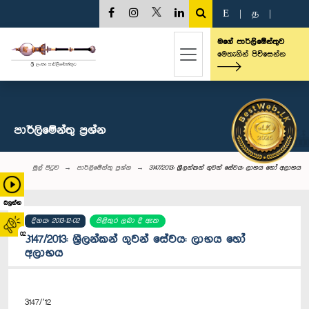
E
|
த
|
මගේ පාර්ලිමේන්තුව
මෙතැනින් පිවිසෙන්න
පාර්ලි‌මේන්තු‌ ප්‍රශ්න
මුල් පිටුව
පාර්ලි‌මේන්තු‌ ප්‍රශ්න
3147/2013: ශ්‍රීලන්කන් ගුවන් සේවය: ලාභය හෝ අලාභය
බලන්න
දිනය: 2013-12-02
පිළිතුර ලබා දී ඇත
02
3147/2013: ශ්‍රීලන්කන් ගුවන් සේවය: ලාභය හෝ
අලාභය
3147/’12