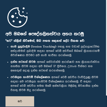
මුල් පිටුව
පාර්ලිමේන්තු ජංගම යෙදුම
අපි ඔබගේ පෞද්ගලිකත්වය අගය කරමු
"හරි" ක්ලික් කිරීමෙන්, ඔබ පහත සඳහන් දේට එකඟ වේ:
සැසි ලුහුබැඳීම (Session Tracking):
පහසු සහ වඩාත් පුද්ගලාරෝපිත
අත්දැකීමක් ලබාදීම සඳහා අපගේ වෙබ් අඩවියේ ඔබගේ ක්‍රියාකාරකම්
නිරීක්ෂණය කිරීමට අපි සැසි භාවිතා කරන්නෙමු.
අප හා සම්බන්ධ වී සිටින්න :
දත්ත සටහන් කිරීම:
අපගේ සේවාවන්හි ආරක්ෂාව සහ ක්‍රියාකාරීත්වය
සහතික කිරීම සඳහා අපි ඔබගේ IP ලිපිනය, උපාංග විස්තර සහ
අනෙකුත් අදාළ දත්ත සටහන් කරගන්නෙමු.
සම්මාන
පරිශීලක හැසිරීම් විශ්ලේෂණය:
අපගේ වෙබ් අඩවිය වැඩිදියුණු කිරීම
සඳහා අපි පරිශීලක හැසිරීම විශ්ලේෂණය කරන්නෙමු. ඒ සඳහා
අපගේ වෙබ් අඩවිය සමඟ ඔබේ අන්තර්ක්‍රියා පිළිබඳ නිර්නාමික දත්ත
පෞද්ගලිකත්ව ප්‍රතිපත්තිය
එකතු කිරීම සිදු කරන්නෙමු.
© ශ්‍රී ලංකා පාර්ලි‌මේන්තුව.
හරි
සියලු හිමිකම් ඇවිරිණි.