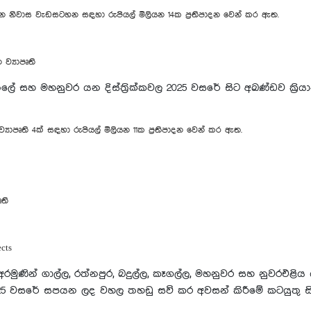
සහන නිවාස වැඩසටහන සඳහා රුපියල් මිලියන 14ක ප්‍රතිපාදන වෙන් කර ඇත.
 ව්‍යාපෘති
මාතලේ සහ මහනුවර යන දිස්ත්‍රික්කවල 2025 වසරේ සිට අඛණ්ඩව ක්‍
ව්‍යාපෘති 4ක් සඳහා රුපියල් මිලියන 11ක ප්‍රතිපාදන වෙන් කර ඇත.
ෘති
cts
මුණින් ගාල්ල, රත්නපුර, බදුල්ල, කෑගල්ල, මහනුවර සහ නුවරඑළිය 
2025 වසරේ සපයන ලද වහල තහඩු සවි කර අවසන් කිරීමේ කටයුතු සිදු