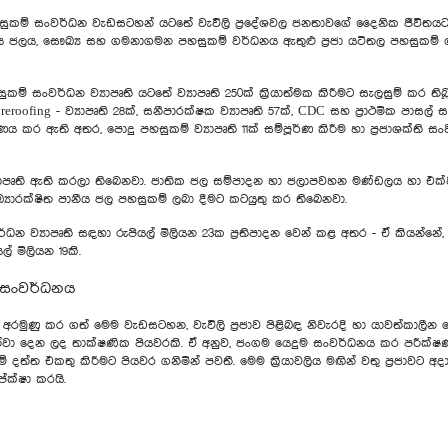
ල පහසුකම් සංවර්ධන වැඩසටහන් යටතේ වැවිලි ප්‍රදේශවල ජනතාවගේ දෛනික ජීවිතයට අ
 පානීය ජලය, සෞඛ්‍ය සහ ගමනාගමන පහසුකම් වර්ධනය ඇතුළු ප්‍රජා යටිතල පහසුකම් ශ
හසුකම් සංවර්ධන ව්‍යාපෘති යටතේ ව්‍යාපෘති 250ක් ක්‍රියාත්මක කිරීමට සැලසුම් කර ත
reroofing - ව්‍යාපෘති 28ක්, සනීපාරක්ෂක ව්‍යාපෘති 57ක්, CDC සහ ප්‍රාථමික පාසල්
ය කර ඇති අතර, පොදු පහසුකම් ව්‍යාපෘති 11ක් සම්පූර්ණ කිරීම හා ප්‍රජාශක්ති ස
‍යාපෘති ඇති කරලා තිබෙනවා. ජාතික ජල සම්පාදන හා ජලාපවහන මණ්ඩලය හා එක්ව 
යාරක්ෂිත පානීය ජල පහසුකම් ලබා දීමට කටයුතු කර තිබෙනවා.
න ව්‍යාපෘති සඳහා රුපියල් මිලියන 23ක ප්‍රතිපාදන වෙන් කළ අතර - ඒ කියන්නේ, ව්‍
් මිලියන 19කි.
ිය සංවර්ධනය
ම අරමුණු කර ගත් මෙම වැඩසටහන, වැවිලි ප්‍රජාව පිළිබඳ නිවැරදි හා යාවත්කාලීන
න්වා දෙන ලද තාක්ෂණික පියවරකි. ඒ අනුව, ජංගම යෙදුම සංවර්ධනය කර පරීක්ෂණ
ේ දත්ත එකතු කිරීමට පියවර ගනිමින් පවතී. මෙම ක්‍රියාවලිය මඟින් වතු ප්‍රජාවට 
ේක්ෂා කරයි.