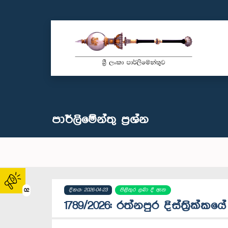
පාර්ලි‌මේන්තු‌ ප්‍රශ්න
දිනය: 2026-04-23
පිළිතුර ලබා දී ඇත
02
1789/2026: රත්නපුර දිස්ත්‍රික්ක