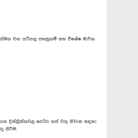
රියාත්මක වන යටිතල පහසුකම් සහ විශේෂ මාර්ග
යන දිස්ත්‍රික්කවල තෝරා ගත් වතු නිවාස සඳහා
 කිරීම.