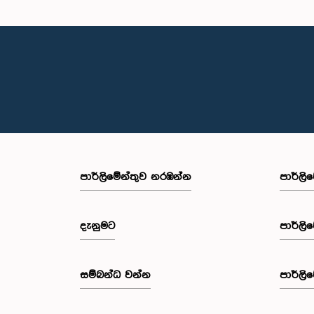
පාර්ලි‌මේන්තුව නරඹන්න
පාර්ලි
දැනුමට
පාර්ලි
සම්බන්ධ වන්න
පාර්ලි