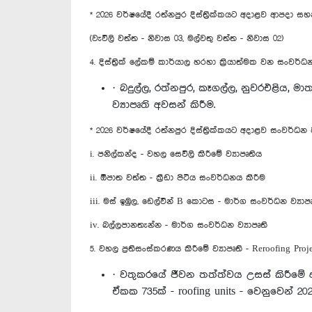
* 2026 වර්ෂයේදී රත්නපුර දිස්ත්‍රික්කයට අදාළව ආපදා 
(වැවිලි වත්ත - නිවාස 03, මල්වතු වත්ත - නිවාස 02)
4. දිස්ත්‍රික් ලේකම් කාර්යාල හරහා ක්‍රියාත්මක වන සංවර්ධන
· බදුල්ල, රත්නපුර, කෑගල්ල, නුවරඑළිය, 
ව්‍යාපෘති අවසන් කිරීම.
* 2026 වර්ෂයේදී රත්නපුර දිස්ත්‍රික්කයට අදාළව සංවර්ධන 
i. පනිල්කන්ද - වහල සෙවිලි කිරීමේ ව්‍යාපෘතිය
ii. ඕපාත වත්ත - ක්‍රීඩා පිටිය සංවර්ධනය කිරීම
iii. මස් ඉඹුල, ඩෙල්වින් B කොටස - මාර්ග සංවර්ධන ව්‍යාප
iv. බල්ලපානතැන්න - මාර්ග සංවර්ධන ව්‍යාපෘති
5. වහල ප්‍රතිසංස්කරණය කිරීමේ ව්‍යාපෘති - Reroofing Proje
· වතුකරයේ ජීවන තත්ත්වය උසස් කිරීමේ අර
ඒකක 735ක් - roofing units - වෙනුවෙන් 