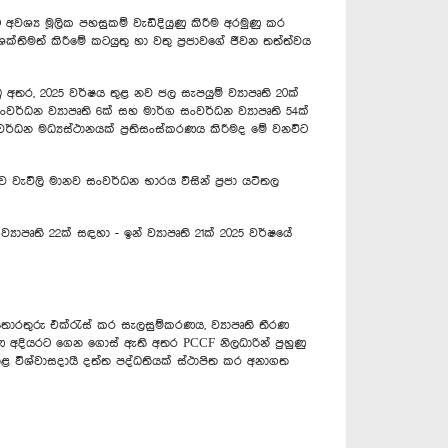
වශ්‍ය මූලික පහසුකම් වැඩිදියුණු කිරීම අරමුණු කර
ක්තිමත් කිරීමේ කටයුතු හා වතු ප්‍රජාවගේ ජීවන තත්ත්වය
ිබූ අතර, 2025 වර්ෂය තුළ නව ජල සැපයුම් ව්‍යාපෘති 20ක්
 සංවර්ධන ව්‍යාපෘති 6ක් සහ මාර්ග සංවර්ධන ව්‍යාපෘති 54ක්
ංවර්ධන මධ්‍යස්ථානයක් ප්‍රතිසංස්කරණය කිරීමද මේ වනවිට
වැවිලි මානව සංවර්ධන භාරය විසින් ප්‍රජා යටිතල
යාපෘති 22ක් සඳහා - ඉන් ව්‍යාපෘති 21ක් 2025 වර්ෂයේ
 තොරතුරු එක්රැස් කර සැලසුම්කරණය, ව්‍යාපෘති තීරණ
 අදියරට ගෙන ගොස් ඇති අතර PCCF නිලධාරින් පුහුණු
අදාළ විශ්වාසදායී දත්ත පද්ධතියක් ස්ථාපිත කර අනාගත