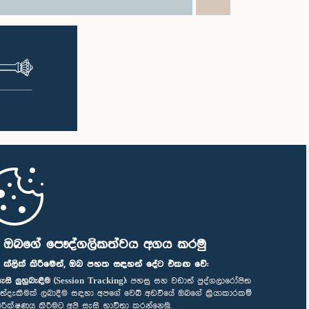
ි ඔබගේ පෞද්ගලිකත්වය අගය කරමු
" ක්ලික් කිරීමෙන්, ඔබ පහත සඳහන් දේට එකඟ වේ:
ැසි ලුහුබැඳීම (Session Tracking):
පහසු සහ වඩාත් පුද්ගලාරෝපිත
ත්දැකීමක් ලබාදීම සඳහා අපගේ වෙබ් අඩවියේ ඔබගේ ක්‍රියාකාරකම්
ිරීක්ෂණය කිරීමට අපි සැසි භාවිතා කරන්නෙමු.