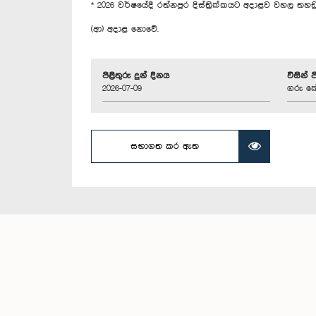
* 2026 වර්ෂයේදී රත්නපුර දිස්ත්‍රික්කයට අදාළව වහල තහඩු 
(ආ) අදාළ නොවේ.
පිළිතුරු දුන් දිනය
විසින් 
2026-07-09
ගරු කේ.
සභාගත කර ඇත