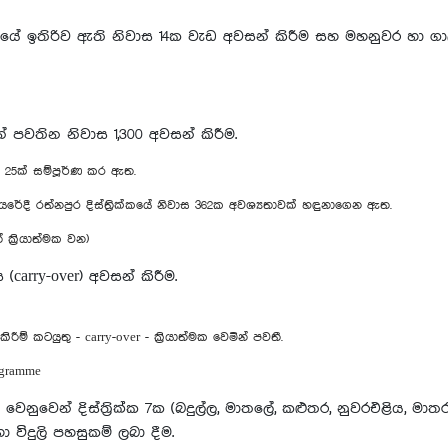
රික්කයේ ඉතිරිව ඇති නිවාස 14ක වැඩ අවසන් කිරීම සහ මහනුවර හා 
් පවතින නිවාස 1,300 අවසන් කිරීම.
ාස 25ක් සම්පූර්ණ කර ඇත.
රේදී රත්නපුර දිස්ත්‍රික්කයේ නිවාස 362ක අවශ්‍යතාවක් හඳුනාගෙන ඇත.
 ක්‍රියාත්මක වන)
(carry-over) අවසන් කිරීම.
ිරීම් කටයුතු - carry-over - ක්‍රියාත්මක වෙමින් පවතී.
ogramme
 වෙනුවෙන් දිස්ත්‍රික්ක 7ක (බදුල්ල, මාතලේ, කළුතර, නුවරඑළිය, මා
 විදුලි පහසුකම් ලබා දීම.