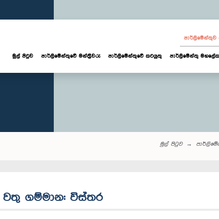
පාර්ලි‌මේන්තු
මුල් පිටුව
පාර්ලි‌මේන්තුවේ මන්ත්‍රීවරු
පාර්ලිමේන්තුවේ කටයුතු
පාර්ලිමේන්තු මහලේක
මුල් පිටුව
පාර්ලි‌මේන්
යේ වතු ගම්මාන: විස්තර