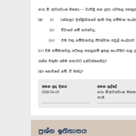
ගරු බී. ආරියවංශ මහතා,— වැවිලි සහ ප්‍රජා යටිතල පහසුක
(අ) (i) රත්නපුර දිස්ත්‍රික්කයේ ඇති වතු ගම්මාන සංඛ
(ii) ඒවායේ නම් කවරේද;
(iii) එම වතු ගම්මානවල ජීවත්වන පවුල් සංඛ්‍යාව එ
(iv) එම ගම්මානවල යටිතල පහසුකම් ඉහළ නැංවීමට ගනු ලබ
යන්න එතුමා මෙම සභාවට දන්වන්නෙහිද?
(ආ) නොඑසේ නම්, ඒ මන්ද?
අසන ලද දිනය
අසන ලද්දේ
2026-04-23
ගරු බී.ආරියවංශ මහතා
පා.ම.
ප්‍රශ්න ඉතිහාසය