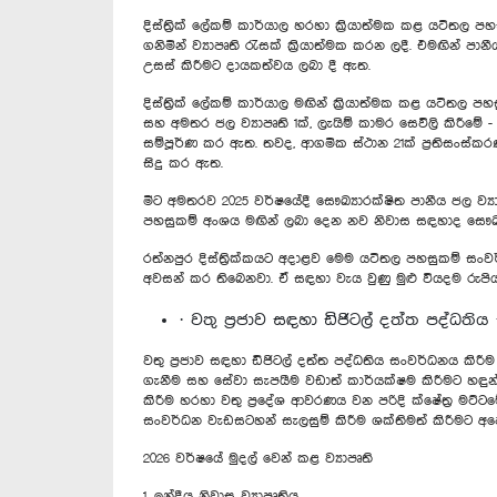
දිස්ත්‍රික් ලේකම් කාර්යාල හරහා ක්‍රියාත්මක කළ යටිත
ගනිමින් ව්‍යාපෘති රැසක් ක්‍රියාත්මක කරන ලදී. එමඟින්
උසස් කිරීමට දායකත්වය ලබා දී ඇත.
දිස්ත්‍රික් ලේකම් කාර්යාල මඟින් ක්‍රියාත්මක කළ යටිතල ප
සහ අමතර ජල ව්‍යාපෘති 1ක්, ලැයිම් කාමර සෙවිලි කිරීමේ - 
සම්පූර්ණ කර ඇත. තවද, ආගමික ස්ථාන 21ක් ප්‍රතිසංස්කරණ
සිදු කර ඇත.
මීට අමතරව 2025 වර්ෂයේදී සෞඛ්‍යාරක්ෂිත පානීය ජල ව්
පහසුකම් අංශය මඟින් ලබා දෙන නව නිවාස සඳහාද සෞඛ්‍
රත්නපුර දිස්ත්‍රික්කයට අදාළව මෙම යටිතල පහසුකම් සංවර්ධ
අවසන් කර තිබෙනවා. ඒ සඳහා වැය වුණු මුළු වියදම රුපියල
· වතු ප්‍රජාව සඳහා ඩිජිටල් දත්ත පද්ධත
වතු ප්‍රජාව සඳහා ඩිජිටල් දත්ත පද්ධතිය සංවර්ධනය කිරී
ගැනීම සහ සේවා සැපයීම වඩාත් කාර්යක්ෂම කිරීමට හඳු
කිරීම හරහා වතු ප්‍රදේශ ආවරණය වන පරිදි ක්ෂේත්‍ර මට්ටම
සංවර්ධන වැඩසටහන් සැලසුම් කිරීම ශක්තිමත් කිරීමට අප
2026 වර්ෂයේ මුදල් වෙන් කළ ව්‍යාපෘති
1. ඉන්දීය නිවාස ව්‍යාපෘතිය