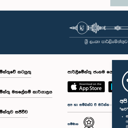
මේන්තුවේ කටයුතු
පාර්ලිමේන්තු ජංගම යෙදුම
මේන්තු මහලේකම් කාර්යාලය
අප
අප හා සම්බන්ධ වී සිටින්න :
"හරි
මේන්තුව සජීවීව
ස
අ
සම්මාන
න