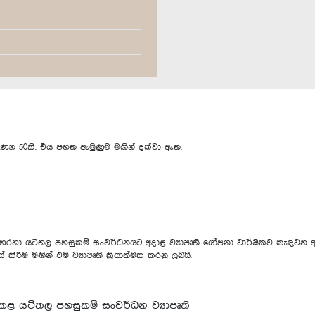
ගණන 50කි. එය පහත ඇමුණුම මඟින් දක්වා ඇත.
හා යටිතල පහසුකම් සංවර්ධනයට අදාළ ව්‍යාපෘති යෝජනා වාර්ෂිකව කැඳවන අතර,
 කිරීම මඟින් එම ව්‍යාපෘති ක්‍රියාත්මක කරනු ලබයි.
්මක කළ යටිතල පහසුකම් සංවර්ධන ව්‍යාපෘති