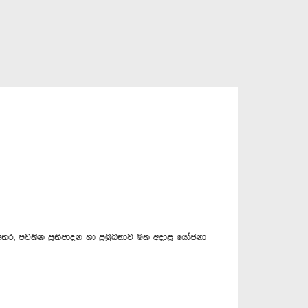
 පවතින ප්‍රතිපාදන හා ප්‍රමුඛතාව මත අදාළ යෝජනා