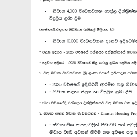
· නිවාස 4,000 වැඩසටහන: ගාල්ල දිස්ත්‍
විදුලිය ලබා දීම.
(ඇස්තමේන්තුගත පිරිවැය: රුපියල් මිලියන 60)
· නිවාස 10,000 වැඩසටහන: දැනට ඉදිවෙමින
* පළමු අදියර - 2025 වර්ෂයේ රත්නපුර දිස්ත්‍රික්කයේ නිව
* දෙවන අදියර - 2026 වර්ෂයේ සිදු කරනු ලබන දෙවන අදිය
2. වතු නිවාස වැඩසටහන (ශ්‍රී ලංකා රජයේ ප්‍රතිපාදන යටතේ
· 2025 වර්ෂයේ ඉදිකිරීම් ආරම්භ කළ නිවාස 
· නිවාස සඳහා ජලය හා විදුලිය ලබා දීම.
* 2026 වර්ෂයේදී රත්නපුර දිස්ත්‍රික්කයට වතු නිවාස 31ක ඉදික
3. ආපදා සහන නිවාස වැඩසටහන - Disaster Housing Pr
· ස්වාභාවික ආපදාවලින් පීඩාවට පත් පවුල්
නිවාස වැඩ අවසන් කිරීම සහ අවශ්‍ය ජල හා