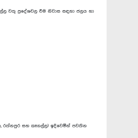
ගාල්ල වතු ප්‍රදේශවල එම නිවාස සඳහා ජලය හා
තර, රත්නපුර සහ කෑගල්ල) ඉදිවෙමින් පවතින