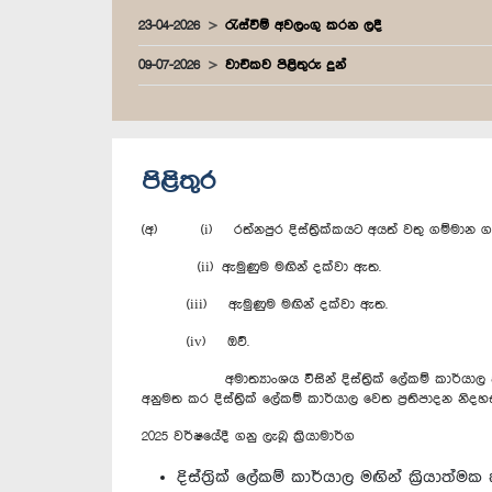
23-04-2026
රැස්වීම් අවලංගු කරන ලදී
09-07-2026
වාචිකව පිළිතුරු දුන්
පිළිතුර
(අ) (i) රත්නපුර දිස්ත්‍රික්කයට අයත් වතු ගම්මාන 
(ii)
ඇමුණුම මඟින් දක්වා ඇත.
(iii) ඇමුණුම මඟින් දක්වා ඇත.
(iv) ඔව්.
අමාත්‍යාංශය විසින් දිස්ත්‍රික් ලේකම් කාර්යාල හර
අනුමත කර දිස්ත්‍රික් ලේකම් කාර්යාල වෙත ප්‍රතිපාදන නිදහස්
2025 වර්ෂයේදී ගනු ලැබූ ක්‍රියාමාර්ග
දිස්ත්‍රික් ලේකම් කාර්යාල මඟින් ක්‍රියාත