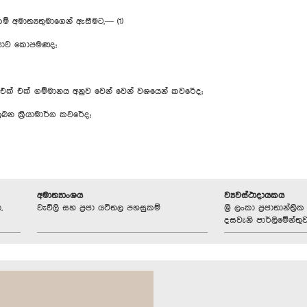
ම් අමාත්‍යතුමාගෙන් ඇසීමට,— (1)
්‍යාව කොපමණද;
ක් එක් ගම්මානය අනුව වෙන් වෙන් වශයෙන් කවරේද;
න ක්‍රියාමාර්ග කවරේද;
අමාත්‍යාංශය
ව්‍යවස්ථාදායකය
,
වැවිලි සහ ප්‍රජා යටිතල පහසුකම්
ශ්‍රී ලංකා ප්‍රජාතාන්ත
දසවැනි පාර්ලිමේන්තු