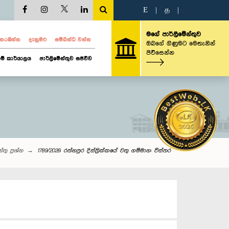
E
|
த
|
මගේ පාර්ලිමේන්තුව
ව නරඹන්න
දැනුමට
සම්බන්ධ වන්න
ඔබගේ ගිණුමට මෙතැනින්
පිවිසෙන්න
ම් කාර්යාලය
පාර්ලිමේන්තුව සජීවීව
තු‌ ප්‍රශ්න
1789/2026: රත්නපුර දිස්ත්‍රික්කයේ වතු ගම්මාන: විස්තර