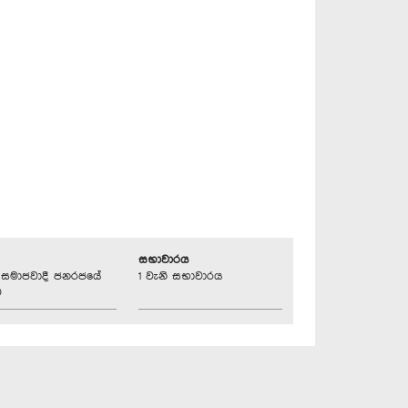
සභාවාරය
්‍රික සමාජවාදී ජනරජයේ
1 වැනි සභාවාරය
ව