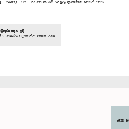
- roofing units - 53 සවි කිරීමේ කටයුතු ක්‍රියාත්මක වෙමින් පවතී.
පිළිතුරු දෙන ලදී
වී. සමන්ත විද්‍යාරත්න මහතා, පා.ම.
මෙම පි