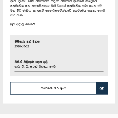
ඇත. දැනට මෙම ව්‍යාපෘතිය සඳහා ව්‍යාපෘති ඇගයීම් කමිටුවේ
අනුමැතිය සහ ජලසම්පාදන මණ්ඩලයේ අනුමැතිය ලබා ගෙන මේ
වන විට ජාතික සැලසුම් දෙපාර්තමේන්තුවේ අනුමැතිය සඳහා යොමු
කර ඇත.
(ආ) අදාළ නොවේ.
පිළිතුරු දුන් දිනය
2026-05-22
විසින් පිළිතුරු දෙන ලදී
ගරු ටී. බී. සරත් මහතා, පා.ම.
සභාගත කර ඇත