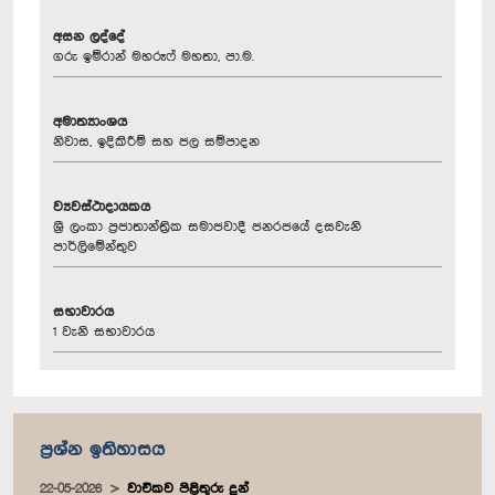
අසන ලද්දේ
ගරු ඉම්රාන් මහරූෆ් මහතා, පා.ම.
අමාත්‍යාංශය
නිවාස, ඉදිකිරීම් සහ ජල සම්පාදන
ව්‍යවස්ථාදායකය
ශ්‍රී ලංකා ප්‍රජාතාන්ත්‍රික සමාජවාදී ජනරජයේ දසවැනි
පාර්ලිමේන්තුව
සභාවාරය
1 වැනි සභාවාරය
ප්‍රශ්න ඉතිහාසය
22-05-2026
වාචිකව පිළිතුරු දුන්