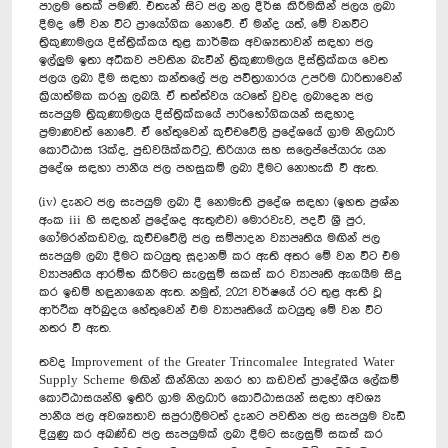
පාලම තෙක් පමණි. එතැන් සිට ජල නල දීර්ඝ කිරීමකින් ජලය ලබා
දීමද මේ වන විට ප්‍රායෝගික නොවේ. ඒ මන්ද යත්, මේ වනවිට
ත්‍රිකුණාමලය දිස්ත්‍රික්කය තුළ කාර්මික අවශ්‍යතාවන් සඳහා ජල
ඉල්ලුම ඉතා අධිකව පවතින බැවින් ත්‍රිකුණාමලය දිස්ත්‍රික්කය වෙත
ජලය ලබා දීම සඳහා කන්තලේ ජල පවිත්‍රාගාරය උපරිම ධාරිතාවෙන්
ක්‍රියාත්මක කරනු ලබයි. ඒ තත්ත්වය යටතේ වුවද ලබාදෙන ජල
සැපයුම ත්‍රිකුණාමලය දිස්ත්‍රික්කයේ පාරිභෝගිකයන් සඳහාද
ප්‍රමාණවත් නොවේ. ඒ හේතුවෙන් කුච්චවේලි ප්‍රදේශයේ ග්‍රාම නිලධාරි
කොට්ඨාස 13ක්ද, පුඩවයික්කට්ටු, තිරියාය සහ සලෙප්පේයාරු යන
ප්‍රදේශ සඳහා පානීය ජල පහසුකම් ලබා දීමට නොහැකි වී ඇත.
(iv) දැනට ජල සැපයුම ලබා දී නොමැති ප්‍රදේශ සඳහා (ඉහත ප්‍රශ්න
අංක iii හි සඳහන් ප්‍රදේශද ඇතුළුව) මොරවැව, පදවි ශ්‍රී පුර,
ගෝමරන්කඩවල, කුච්චවේලි ජල සම්පාදන ව්‍යාපෘතිය මඟින් ජල
සැපයුම ලබා දීමට කටයුතු සූදානම් කර ඇති අතර මේ වන විට එම
ව්‍යාපෘතිය ආරම්භ කිරීමට සැලසුම් සකස් කර ව්‍යාපෘති ඇගයීම සිදු
කර ඉඩම් හඳුනාගෙන ඇත. නමුත්, 2021 වර්ෂයේ රට තුළ ඇති වූ
ආර්ථික අර්බුදය හේතුවෙන් එම ව්‍යාපෘතියේ කටයුතු මේ වන විට
නතර වී ඇත.
තවද Improvement of the Greater Trincomalee Integrated Water
Supply Scheme මඟින් කින්නියා නගර හා කඩවත් ප්‍රාදේශීය ලේකම්
කොට්ඨාසයන්හි ඉතිරි ග්‍රාම නිලධාරි කොට්ඨාසයන් සඳහා අවශ්‍ය
පානීය ජල අවශ්‍යතාව සපුරාලීමටත් දැනට පවතින ජල සැපයුම වැඩි
දියුණු කර අඛණ්ඩ ජල සැපයුමක් ලබා දීමට සැලසුම් සකස් කර