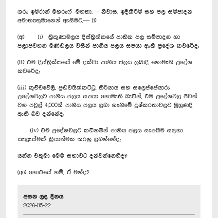
ගරු ඉම්රාන් මහරූෆ් මහතා,— නිවාස, ඉදිකිරීම් සහ ජල සම්පාදන
අමාත්‍යතුමාගෙන් ඇසීමට,— (1)
(අ) (i) ත්‍රිකුණාමලය දිස්ත්‍රික්කයේ ජාතික ජල සම්පාදන හා
ජලාපවහන මණ්ඩලය විසින් පානීය ජලය සපයා ඇති ප්‍රදේශ කවරේද;
(ii) එම දිස්ත්‍රික්කයේ මේ දක්වා පානීය ජලය ලබාදී නොමැති ප්‍රදේශ
කවරේද;
(iii) කුච්චවේලි, පුඩවයික්කට්ටු, තිරියාය සහ සලෙප්පේයාරු
ප්‍රදේශවලට පානීය ජලය සපයා නොමැති බැවින්, එම ප්‍රදේශවල ජීවත්
වන පවුල් 4,000ක් පානීය ජලය ලබා ගැනීමේ දුෂ්කරතාවලට මුහුණදී
ඇති බව දන්නේද;
(iv) එම ප්‍රදේශවලට කඩිනමින් පානීය ජලය සැපයීම සඳහා
සැලැස්මක් ක්‍රියාත්මක කරනු ලබන්නේද;
යන්න එතුමා මෙම සභාවට දන්වන්නෙහිද?
(ආ) නොඑසේ නම්, ඒ මන්ද?
අසන ලද දිනය
2026-05-22