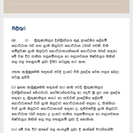
පිළිතුර
(අ) (i) ත්‍රිකුණාමලය දිස්ත්‍රික්කය තුළ ප්‍රාදේශීය ලේකම්
කොට්ඨාස 11ක් සහ ග්‍රාම නිලධාරි කොට්ඨාස 230ක් පවතී. එකී
සම්පූර්ණ ග්‍රාම නිලධාරි කොට්ඨාසයන්ගෙන් කොට්ඨාස 185ක් සඳහා
මේ වන විට ජාතික ජලසම්පාදන හා ජලාපවහන මණ්ඩලය මඟින්
නල ජල පහසුකම් ලබා දීමට කටයුතු කර ඇත.
පහත ඇමුණුමෙහි සඳහන් පරිදි දැනට එම ප්‍රදේශ වෙත ජලය බෙදා
හරිනු ලබයි.
(ii) ඉහත ඇමුණුමෙහි සඳහන් කර ඇති පරිදි ත්‍රිකුණාමලය
දිස්ත්‍රික්කයේ මොරවැව, ගෝමරන්කඩවල හා පදවි ශ්‍රී පුර යන ප්‍රදේශ
සඳහා ද, ත්‍රිකුණාමලය නගර හා කඩවත් ප්‍රාදේශීය ලේකම්
කොට්ඨාසයේ එක් ග්‍රාම නිලධාරි කොට්ඨාසයක් සඳහා ද, කින්නියා
එක් ග්‍රාම නිලධාරි කොට්ඨාසයක් සඳහා ද, කුච්චවේලි ග්‍රාම නිලධාරි
කොට්ඨාස 13ක් සඳහා ද දැනට ජාතික ජලසම්පාදන හා ජලාපවහන
මණ්ඩලය මඟින් නල ජල පහසුකම් ලබා දී නොමැත.
(iii) මේ වන විට අපගේ ජල සැපයුම් ලබා දී ඇත්තේ එරක්කන්ඩි