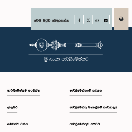
Facebook
මෙම පිටුව බෙදාගන්න
X
WhatsApp
LinkedIn
පාර්ලි‌මේන්තුව නරඹන්න
පාර්ලිමේන්තුවේ කටයුතු
දැනුමට
පාර්ලිමේන්තු මහලේකම් කාර්යාලය
සම්බන්ධ වන්න
පාර්ලිමේන්තුව සජීවීව