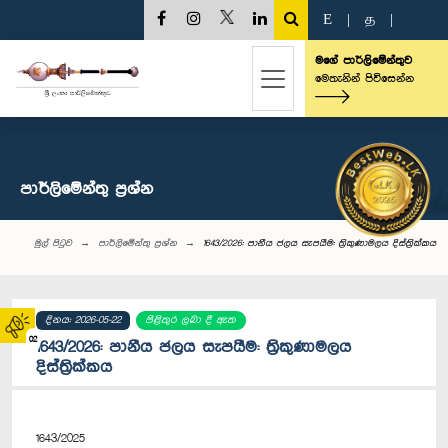
E
|
த
|
මගේ පාර්ලිමේන්තුව
මෙතැනින් පිවිසෙන්න
පාර්ලි‌මේන්තු‌ ප්‍රශ්න
මුල් පිටුව
පාර්ලි‌මේන්තු‌ ප්‍රශ්න
1643/2026: පානීය ජලය සැපයීම: ත්‍රිකුණාමලය දිස්ත්‍රික්කය
දිනය: 2026-05-22
පිළිතුර ලබා දී ඇත
02
1643/2026: පානීය ජලය සැපයීම: ත්‍රිකුණාමලය
දිස්ත්‍රික්කය
1643/2025