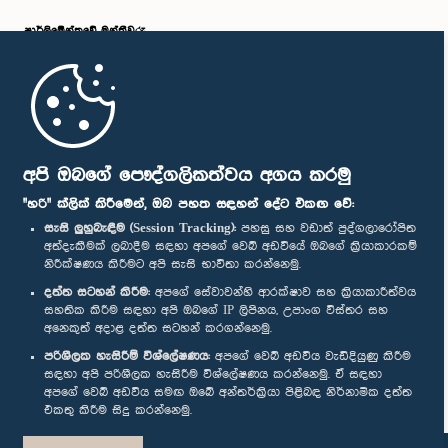
පාර්ලි‌මේන්තුවේ මන්ත්‍රීවරු
මුල් පිටුව
පාර්ලිමේන්තු ජංගම යෙදුම
අපි ඔබගේ පෞද්ගලිකත්වය අගය කරමු
"හරි" ක්ලික් කිරීමෙන්, ඔබ පහත සඳහන් දේට එකඟ වේ:
සැසි ලුහුබැඳීම (Session Tracking):
පහසු සහ වඩාත් පුද්ගලාරෝපිත
අත්දැකීමක් ලබාදීම සඳහා අපගේ වෙබ් අඩවියේ ඔබගේ ක්‍රියාකාරකම්
නිරීක්ෂණය කිරීමට අපි සැසි භාවිතා කරන්නෙමු.
අප හා සම්බන්ධ වී සිටින්න :
දත්ත සටහන් කිරීම:
අපගේ සේවාවන්හි ආරක්ෂාව සහ ක්‍රියාකාරීත්වය
සහතික කිරීම සඳහා අපි ඔබගේ IP ලිපිනය, උපාංග විස්තර සහ
අනෙකුත් අදාළ දත්ත සටහන් කරගන්නෙමු.
සම්මාන
පරිශීලක හැසිරීම් විශ්ලේෂණය:
අපගේ වෙබ් අඩවිය වැඩිදියුණු කිරීම
සඳහා අපි පරිශීලක හැසිරීම විශ්ලේෂණය කරන්නෙමු. ඒ සඳහා
අපගේ වෙබ් අඩවිය සමඟ ඔබේ අන්තර්ක්‍රියා පිළිබඳ නිර්නාමික දත්ත
පෞද්ගලිකත්ව ප්‍රතිපත්තිය
එකතු කිරීම සිදු කරන්නෙමු.
© ශ්‍රී ලංකා පාර්ලි‌මේන්තුව.