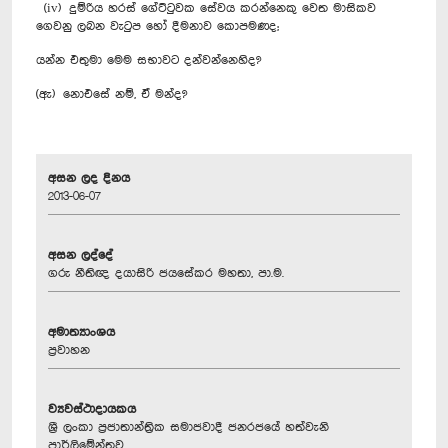
(iv) දුම්රිය හරස් ගේට්ටුවක සේවය කරන්නෙකු වෙත මාසිකව
ගෙවනු ලබන වැටුප හෝ දීමනාව කොපමණද;
යන්න එතුමා මෙම සභාවට දන්වන්නෙහිද?
(ඇ) නොඑසේ නම්, ඒ මන්ද?
අසන ලද දිනය
2013-06-07
අසන ලද්දේ
ගරු නීතිඥ දයාසිරි ජයසේකර මහතා, පා.ම.
අමාත්‍යාංශය
ප්‍රවාහන
ව්‍යවස්ථාදායකය
ශ්‍රී ලංකා ප්‍රජාතාන්ත්‍රික සමාජවාදී ජනරජයේ හත්වැනි
පාර්ලිමේන්තුව