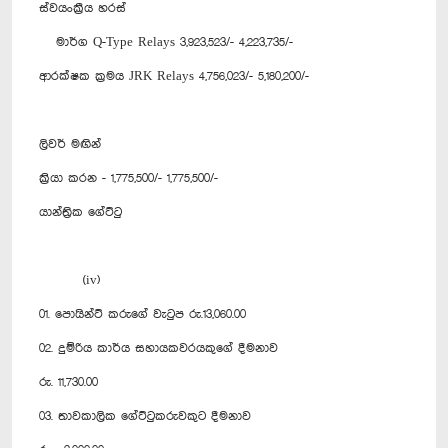
ස්වයංක්‍රීය හරස්
මාර්ග Q-Type Relays 3,923,523/- 4,223,735/-
ආරක්ෂක ක්‍රමය JRK Relays 4,756,023/- 5,180,200/-
ලිවර් මඟින්
ක්‍රියා කරන - 1,775,500/- 1,775,500/-
යාන්ත්‍රික ගේට්ටු
(iv)
01. ‍‍පොයින්ට් කරුගේ වැටුප රු.13,060.00
02. දුම්රිය කාර්ය සහායකවරයකුගේ දීමනාව
රු. 11,730.00
03. තාවකාලික ගේට්ටුකරුවකුට දීමනාව