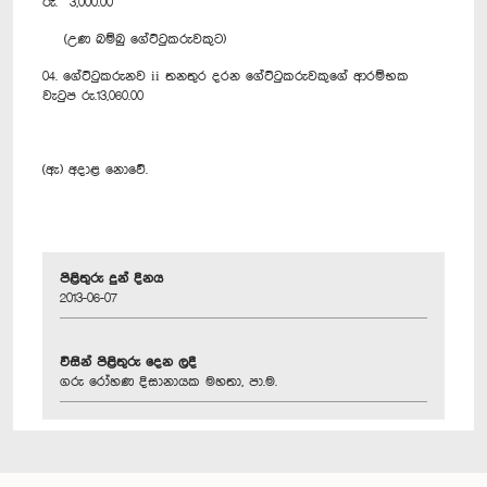
රු. 3,000.00
(උණ බම්බු ගේට්ටුකරුවකුට)
04. ගේට්ටුකරුනව ii තනතුර දරන ගේට්ටුකරුවකුගේ ආරම්භක
වැටුප රු.13,060.00
(ඇ) අදාළ නොවේ.
පිළිතුරු දුන් දිනය
2013-06-07
විසින් පිළිතුරු දෙන ලදී
ගරු රෝහණ දිසානායක මහතා, පා.ම.