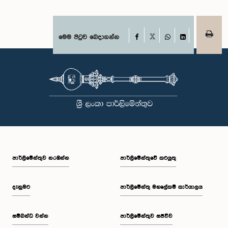
Facebook
මෙම පිටුව බෙදාගන්න
X
WhatsApp
LinkedIn
පාර්ලි‌මේන්තුව නරඹන්න
පාර්ලිමේන්තුවේ කටයුතු
දැනුමට
පාර්ලිමේන්තු මහලේකම් කාර්යාලය
සම්බන්ධ වන්න
පාර්ලිමේන්තුව සජීවීව