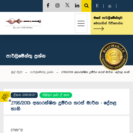
E
|
த
|
මගේ පාර්ලිමේන්තුව
මෙතැනින් පිවිසෙන්න
පාර්ලි‌මේන්තු‌ ප්‍රශ්න
මුල් පිටුව
පාර්ලි‌මේන්තු‌ ප්‍රශ්න
2795/2013: අනාරක්ෂිත දුම්රිය හරස් මාර්ග : දේපළ හානි
දිනය: 2013-06-07
පිළිතුර ලබා දී ඇත
02
2795/2013: අනාරක්ෂිත දුම්රිය හරස් මාර්ග : දේපළ
හානි
2795/’12