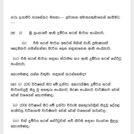
ගරු දයාසිරි ජයසේකර මහතා,— ප්‍රවාහන අමාත්‍යතුමාගෙන් ඇසීමට,
—
(අ) (i) ශ්‍රී ලංකාවේ ඇති දුම්රිය හරස් මාර්ග සංඛ්‍යාව; ‍
(ii) එම හරස් මාර්ග අතරින් මගීන් වැඩි ප්‍රමාණයක්
දෛනිකව ගමන්ගන්නා මාර්ග ලෙස හඳුනාගෙන ඇති සංඛ්‍යාව;
(iii) එම හරස් මාර්ග සඳහා ස්ථාපිත කර ඇති දුම්රිය හරස් ගේට්ටු
සංඛ්‍යාව;
කොපමණද යන්න එතුමා සඳහන් කරන්නෙහිද?
(ආ) (i) 2010 වර්ෂයේ සිට මේ දක්වා අනාරක්ෂිත දුම්රිය හරස්
මාර්ගවලදී සිදු වූ අනතුරු සංඛ්‍යාව, මරණ සංඛ්‍යාව වාර්ෂිකව වෙන්
වෙන් වශයෙන් කොපමණද;
(ii) 2006 වර්ෂයේ සිට මේ දක්වා එවැනි අනතුරුවලින් සිදුවූ දේපළ
හානිවල වටිනාකම වාර්ෂිකව වෙන් වෙන් වශයෙන් කවරේද;
(iii) එක් දුම්රිය හරස් ගේට්ටුවක් සවි කිරීම සඳහා වැයවන මුදල
කොපමණද;