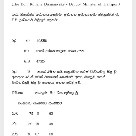
(The Hon. Rohana Dissanayake - Deputy Minister of Transport)
ගරු නියෝජ්‍ය කථානායකතුමනි, ප්‍රවාහන අමාත්‍යතුමා වෙනුවෙන් මා
එම ප්‍රශ්නයට පිළිතුර දෙනවා.
(අ) (i) 1,083යි.
(ii) 681ක් පමණ හඳුනා ගෙන ඇත.
(iii) 473යි.
(ආ) (i) අනාරක්ෂිත යයි හඳුන්වන හරස් මාර්ගවල සිදු වූ
අනතුරු වෙන් වෙන් වශයෙන් නොමැති අතර සියලුම හරස්
මාර්ගවලදී සිදු වූ අනතුරු පහත පරිදි වේ.
වර්ෂය අනතුරු මිය ගිය තුවාල වූ
සංඛ්‍යාව සංඛ්‍යාව සංඛ්‍යාව
2010 75 11 63
2011 82 18 48
2012 113 07 06