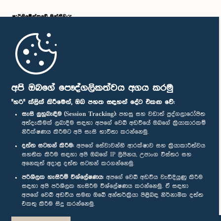
පාර්ලි‌මේන්තුවේ මන්ත්‍රීවරු
මුල් පිටුව
පාර්ලිමේන්තු ජංගම යෙදුම
අපි ඔබගේ පෞද්ගලිකත්වය අගය කරමු
"හරි" ක්ලික් කිරීමෙන්, ඔබ පහත සඳහන් දේට එකඟ වේ:
සැසි ලුහුබැඳීම (Session Tracking):
පහසු සහ වඩාත් පුද්ගලාරෝපිත
අත්දැකීමක් ලබාදීම සඳහා අපගේ වෙබ් අඩවියේ ඔබගේ ක්‍රියාකාරකම්
නිරීක්ෂණය කිරීමට අපි සැසි භාවිතා කරන්නෙමු.
අප හා සම්බන්ධ වී සිටින්න :
දත්ත සටහන් කිරීම:
අපගේ සේවාවන්හි ආරක්ෂාව සහ ක්‍රියාකාරීත්වය
සහතික කිරීම සඳහා අපි ඔබගේ IP ලිපිනය, උපාංග විස්තර සහ
අනෙකුත් අදාළ දත්ත සටහන් කරගන්නෙමු.
සම්මාන
පරිශීලක හැසිරීම් විශ්ලේෂණය:
අපගේ වෙබ් අඩවිය වැඩිදියුණු කිරීම
සඳහා අපි පරිශීලක හැසිරීම විශ්ලේෂණය කරන්නෙමු. ඒ සඳහා
අපගේ වෙබ් අඩවිය සමඟ ඔබේ අන්තර්ක්‍රියා පිළිබඳ නිර්නාමික දත්ත
පෞද්ගලිකත්ව ප්‍රතිපත්තිය
එකතු කිරීම සිදු කරන්නෙමු.