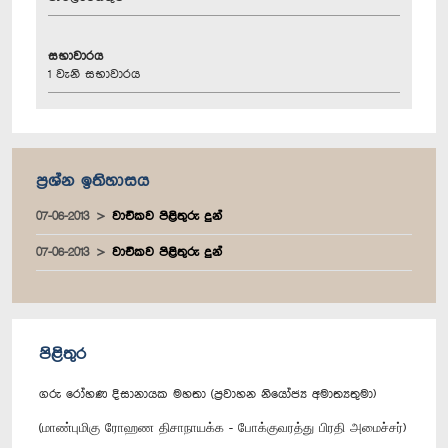
සභාවාරය
1 වැනි සභාවාරය
ප්‍රශ්න ඉතිහාසය
07-06-2013
වාචිකව පිළිතුරු දුන්
07-06-2013
වාචිකව පිළිතුරු දුන්
පිළිතුර
ගරු රෝහණ දිසානායක මහතා (ප්‍රවාහන නියෝජ්‍ය අමාත්‍යතුමා)
(மாண்புமிகு ரோஹண திசாநாயக்க - போக்குவரத்து பிரதி அமைச்சர்)