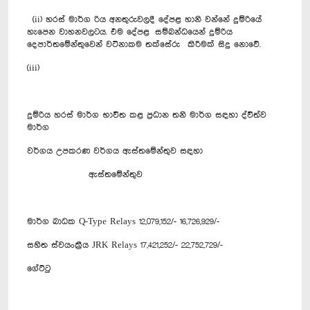
(ii) හරස් මාර්ග රිය අනතුරුවලදී දේපළ හානි වන්නේ දුම්රියේ
හැපෙන වාහනවලටය. එම දේපළ සම්බන්ධයෙන් දුම්රිය
දෙපාර්තමේන්තුවෙන් වටිනාකම තක්සේරු කිරීමක් සිදු නොවේ.
(iii)
දුම්රිය හරස් මාර්ග භාවිත කළ ප්‍රධාන තනි මාර්ග සඳහා ද්විත්ව
මාර්ග
වර්ගය උපකරණ වර්ගය ඇස්තමේන්තුව සඳහා
ඇස්තමේන්තුව
මාර්ග බාධක Q-Type Relays 12,079,152/- 16,726,929/-
සහිත ස්වයංක්‍රීය JRK Relays 17,421,252/- 22,752,729/-
ගේට්ටු