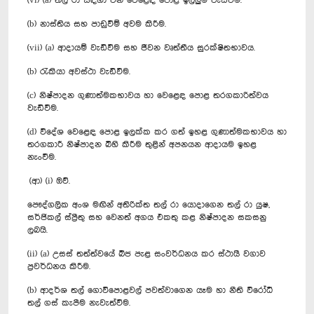
(vi) (a) තල් රා සඳහා වන වෙළෙඳ පොළ ඉල්ලුම වැඩිවීම.
(b) නාස්තිය සහ පාඩුවීම් අවම කිරීම.
(vii) (a) ආදායම් වැඩිවීම සහ ජීවන වෘත්තීය සුරක්ෂිතභාවය.
(b) රැකියා අවස්ථා වැඩිවීම.
(c) නිෂ්පාදන ගුණාත්මකභාවය හා වෙළෙඳ පොළ තරගකාරිත්වය
වැඩිවීම.
(d) විදේශ වෙළෙඳ පොළ ඉලක්ක කර ගත් ඉහළ ගුණාත්මකභාවය හා
තරගකාරී නිෂ්පාදන බිහි කිරීම තුළින් අපනයන ආදායම ඉහළ
නැංවීම.
(ආ) (i) ඔව්.
පෞද්ගලික අංශ මඟින් අතිරික්ත තල් රා යොදාගෙන තල් රා යුෂ,
සර්ජිකල් ස්ප්‍රීතු සහ වෙනත් අගය එකතු කළ නිෂ්පාදන සකසනු
ලබයි.
(ii) (a) උසස් තත්ත්වයේ බීජ පැළ සංවර්ධනය කර ස්ථායී වගාව
ප්‍රවර්ධනය කිරීම.
(b) ආදර්ශ තල් ගොවිපොළවල් පවත්වාගෙන යෑම හා නීති විරෝධී
තල් ගස් කැපීම නැවැත්වීම.