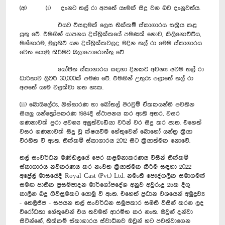
(අ) (i) දැනට තල් රා අපතේ යෑමක් සිදු වන බව දැනුවත්ය.
එයට විසඳුමක් ලෙස තික්කම් ස්කාගාරය සක්‍රිය කළ
යුතු වේ. එමඟින් යාපනය දිස්ත්‍රික්කයේ පමණක් නොව, කිලිනොච්චිය,
මන්නාරම, මුලතිව් යන දිස්ත්‍රික්කවලද මදින තල් රා මෙම ස්කාගාරය
වෙත යොමු කිරීමට බලාපොරොත්තු වේ.
යෝජිත ස්කාගාරය සඳහා දිනකට අවශ්‍ය අවම තල් රා
ධාරිතාව ලීටර් 30,000ක් පමණ වේ. එමඟින් උතුරු පළාතේ තල් රා
අපතේ යෑම වළක්වා ගත හැක.
(ii) බොයිලේරු, නිස්සාරණ හා බෝතල් පිරවුම් ඒකකයන්හි පවතින
සියලු යන්ත්‍රෝපකරණ 1984දී ස්ථාපනය කර ඇති අතර, වසර
ගණනාවක් පුරා අවශ්‍ය අලුත්වැඩියා වරින් වර සිදු කර ඇත. එහෙත්
වසර ගණනාවක් සිදු වූ ක්ෂයවීම හේතුවෙන් බොහෝ යන්ත්‍ර ක්‍රියා
විරහිත වී ඇත. තික්කම් ස්කාගාරය 2012 සිට ක්‍රියාත්මක නොවේ.
තල් සංවර්ධන මණ්ඩලයේ පෙර කළමනාකරණය විසින් තික්කම්
ස්කාගාරය නවීකරණය කර නැවත ක්‍රියාත්මක කිරීම සඳහා 2022
අප්‍රේල් මාසයේදී Royal Cast (Pvt.) Ltd. නමැති පෞද්ගලික සමාගමක්
සමඟ ජාතික ප්‍රසම්පාදන මාර්ගෝපදේශ අනුව අවුරුදු 25ක දිගු
කාලීන බදු ගිවිසුමකට යොමු වී ඇත. එහෙත් ප්‍රධාන වශයෙන් අමුද්‍රව්‍ය
- තෙලිජ්ජ - සපයන තල් සංවර්ධන සමුපකාර සමිති විසින් කරන ලද
විරෝධතා හේතුවෙන් එය තවමත් ආරම්භ කර නැත. ඔවුන් දන්වා
සිටින්නේ, තික්කම් ස්කාගාරය ස්වාධීනව ඔවුන් හට පවත්වාගෙන