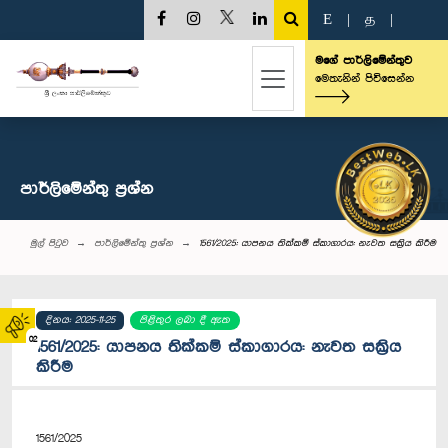
E
|
த
|
මගේ පාර්ලිමේන්තුව
මෙතැනින් පිවිසෙන්න
පාර්ලි‌මේන්තු‌ ප්‍රශ්න
මුල් පිටුව
පාර්ලි‌මේන්තු‌ ප්‍රශ්න
1561/2025: යාපනය තික්කම් ස්කාගාරය: නැවත සක්‍රිය කිරීම
දිනය: 2025-11-25
පිළිතුර ලබා දී ඇත
02
1561/2025: යාපනය තික්කම් ස්කාගාරය: නැවත සක්‍රිය
කිරීම
1561/2025