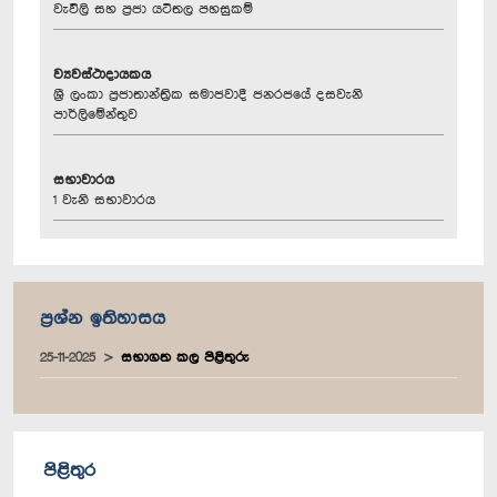
වැවිලි සහ ප්‍රජා යටිතල පහසුකම්
ව්‍යවස්ථාදායකය
ශ්‍රී ලංකා ප්‍රජාතාන්ත්‍රික සමාජවාදී ජනරජයේ දසවැනි
පාර්ලිමේන්තුව
සභාවාරය
1 වැනි සභාවාරය
ප්‍රශ්න ඉතිහාසය
25-11-2025
සභාගත කල පිළිතුරු
පිළිතුර