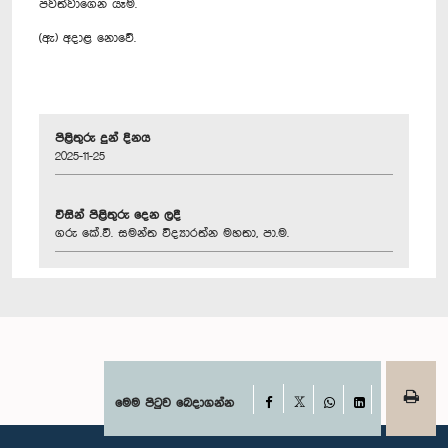
පවත්වාගෙන යෑම.
(ඇ) අදාළ නොවේ.
පිළිතුරු දුන් දිනය
2025-11-25
විසින් පිළිතුරු දෙන ලදී
ගරු කේ.වී. සමන්ත විද්‍යාරත්න මහතා, පා.ම.
Facebook
මෙම පිටුව බෙදාගන්න
X
WhatsApp
LinkedIn