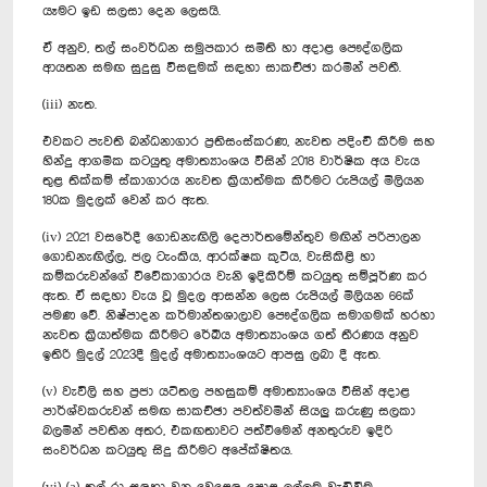
යෑමට ඉඩ සලසා දෙන ලෙසයි.
ඒ අනුව, තල් සංවර්ධන සමුපකාර සමිති හා අදාළ පෞද්ගලික
ආයතන සමඟ සුදුසු විසඳුමක් සඳහා සාකච්ඡා කරමින් පවතී.
(iii) නැත.
එවකට පැවති බන්ධනාගාර ප්‍රතිසංස්කරණ, නැවත පදිංචි කිරීම සහ
හින්දු ආගමික කටයුතු අමාත්‍යාංශය විසින් 2018 වාර්ෂික අය වැය
තුළ තික්කම් ස්කාගාරය නැවත ක්‍රියාත්මක කිරීමට රුපියල් මිලියන
180ක මුදලක් වෙන් කර ඇත.
(iv) 2021 වසරේදී ගොඩනැඟිලි දෙපාර්තමේන්තුව මඟින් පරිපාලන
ගොඩනැඟිල්ල, ජල ටැංකිය, ආරක්ෂක කුටිය, වැසිකිළි හා
කම්කරුවන්ගේ විවේකාගාරය වැනි ඉදිකිරීම් කටයුතු සම්පූර්ණ කර
ඇත. ඒ සඳහා වැය වූ මුදල ආසන්න ලෙස රුපියල් මිලියන 66ක්
පමණ වේ. නිෂ්පාදන කර්මාන්තශාලාව පෞද්ගලික සමාගමක් හරහා
නැවත ක්‍රියාත්මක කිරීමට රේඛීය අමාත්‍යාංශය ගත් තීරණය අනුව
ඉතිරි මුදල් 2023දී මුදල් අමාත්‍යාංශයට ආපසු ලබා දී ඇත.
(v) වැවිලි සහ ප්‍රජා යටිතල පහසුකම් අමාත්‍යාංශය විසින් අදාළ
පාර්ශ්වකරුවන් සමඟ සාකච්ඡා පවත්වමින් සියලු කරුණු සලකා
බලමින් පවතින අතර, එකඟතාවට පත්වීමෙන් අනතුරුව ඉදිරි
සංවර්ධන කටයුතු සිදු කිරීමට අපේක්ෂිතය.