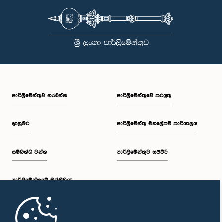
පාර්ලි‌මේන්තුව නරඹන්න
පාර්ලිමේන්තුවේ කටයුතු
දැනුමට
පාර්ලිමේන්තු මහලේකම් කාර්යාලය
සම්බන්ධ වන්න
පාර්ලිමේන්තුව සජීවීව
පාර්ලි‌මේන්තුවේ මන්ත්‍රීවරු
මුල් පිටුව