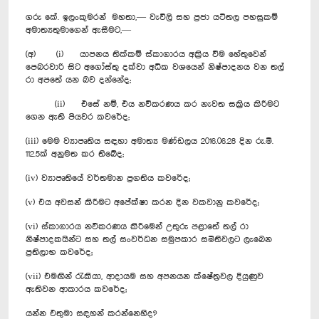
ගරු කේ. ඉලංකුමරන් මහතා,— වැවිලි සහ ප්‍රජා යටිතල පහසුකම්
අමාත්‍යතුමාගෙන් ඇසීමට,—
(අ) (i) යාපනය තික්කම් ස්කාගාරය අක්‍රිය වීම හේතුවෙන්
පෙබරවාරි සිට අගෝස්තු දක්වා අධික වශයෙන් නිෂ්පාදනය වන තල්
රා අපතේ යන බව දන්නේද;
(ii) එසේ නම්, එය නවීකරණය කර නැවත සක්‍රිය කිරීමට
ගෙන ඇති පියවර කවරේද;
(iii) මෙම ව්‍යාපෘතිය සඳහා අමාත්‍ය මණ්ඩලය 2016.06.28 දින රු.මි.
112.5ක් අනුමත කර තිබේද;
(iv) ව්‍යාපෘතියේ වර්තමාන ප්‍රගතිය කවරේද;
(v) එය අවසන් කිරීමට අපේක්ෂා කරන දින වකවානු කවරේද;
(vi) ස්කාගාරය නවීකරණය කිරීමෙන් උතුරු පළාතේ තල් රා
නිෂ්පාදකයින්ට සහ තල් සංවර්ධන සමුපකාර සමිතිවලට ලැබෙන
ප්‍රතිලාභ කවරේද;
(vii) එමඟින් රැකියා, ආදායම සහ අපනයන ක්ෂේත්‍රවල දියුණුව
ඇතිවන ආකාරය කවරේද;
යන්න එතුමා සඳහන් කරන්නෙහිද?