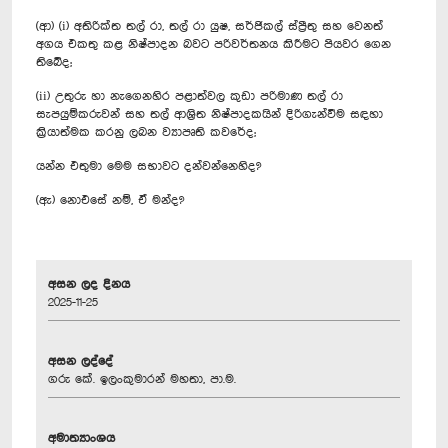
(ආ) (i) අතිරික්ත තල් රා, තල් රා යුෂ, සර්ජිකල් ස්ප්‍රීතු සහ වෙනත්
අගය එකතු කළ නිෂ්පාදන බවට පරිවර්තනය කිරීමට පියවර ගෙන
තිබේද;
(ii) උතුරු හා නැගෙනහිර පළාත්වල කුඩා පරිමාණ තල් රා
සැපයුම්කරුවන් සහ තල් ආශ්‍රිත නිෂ්පාදකයින් දිරිගැන්වීම සඳහා
ක්‍රියාත්මක කරනු ලබන ව්‍යාපෘති කවරේද;
යන්න එතුමා මෙම සභාවට දන්වන්නෙහිද?
(ඇ) නොඑසේ නම්, ඒ මන්ද?
අසන ලද දිනය
2025-11-25
අසන ලද්දේ
ගරු කේ. ඉලංකුමාරන් මහතා, පා.ම.
අමාත්‍යාංශය