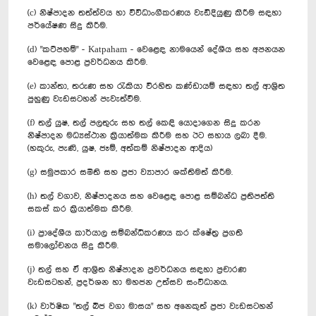
(c) නිෂ්පාදන තත්ත්වය හා විවිධාංගීකරණය වැඩිදියුණු කිරීම සඳහා
පර්යේෂණ සිදු කිරීම.
(d) "කට්පහම්" - Katpaham - වෙළෙඳ නාමයෙන් දේශීය සහ අපනයන
වෙළෙඳ පොළ ප්‍රවර්ධනය කිරීම.
(e) කාන්තා, තරුණ සහ රැකියා විරහිත කණ්ඩායම් සඳහා තල් ආශ්‍රිත
පුහුණු වැඩසටහන් පැවැත්වීම.
(f) තල් යුෂ, තල් පලතුරු සහ තල් කෙඳි යොදාගෙන සිදු කරන
නිෂ්පාදන මධ්‍යස්ථාන ක්‍රියාත්මක කිරීම සහ ඊට සහාය ලබා දීම.
(හකුරු, පැණි, යුෂ, ජෑම්, අත්කම් නිෂ්පාදන ආදිය)
(g) සමුපකාර සමිති සහ ප්‍රජා ව්‍යාපාර ශක්තිමත් කිරීම.
(h) තල් වගාව, නිෂ්පාදනය සහ වෙළෙඳ පොළ සම්බන්ධ ප්‍රතිපත්ති
සකස් කර ක්‍රියාත්මක කිරීම.
(i) ප්‍රාදේශීය කාර්යාල සම්බන්ධීකරණය කර ක්ෂේත්‍ර ප්‍රගති
සමාලෝචනය සිදු කිරීම.
(j) තල් සහ ඒ ආශ්‍රිත නිෂ්පාදන ප්‍රවර්ධනය සඳහා ප්‍රචාරණ
වැඩසටහන්, ප්‍රදර්ශන හා මහජන උත්සව සංවිධානය.
(k) වාර්ෂික "තල් බීජ වගා මාසය" සහ අනෙකුත් ප්‍රජා වැඩසටහන්