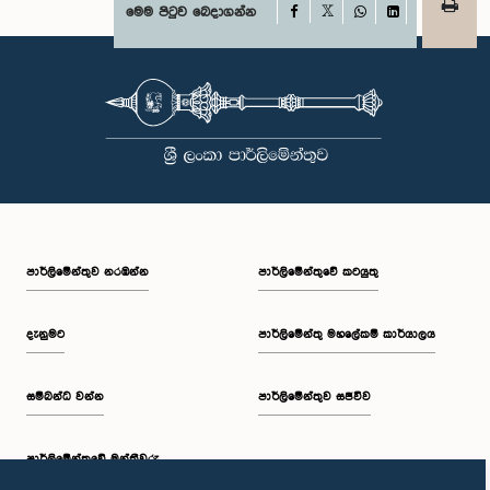
Facebook
මෙම පිටුව බෙදාගන්න
X
WhatsApp
LinkedIn
පාර්ලි‌මේන්තුව නරඹන්න
පාර්ලිමේන්තුවේ කටයුතු
දැනුමට
පාර්ලිමේන්තු මහලේකම් කාර්යාලය
සම්බන්ධ වන්න
පාර්ලිමේන්තුව සජීවීව
පාර්ලි‌මේන්තුවේ මන්ත්‍රීවරු