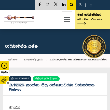
E
|
த
|
මගේ පාර්ලිමේන්තුව
මෙතැනින් පිවිසෙන්න
පාර්ලි‌මේන්තු‌ ප්‍රශ්න
මුල් පිටුව
පාර්ලි‌මේන්තු‌ ප්‍රශ්න
1371/2026: සුරක්ෂා සිසු රක්ෂණාවරණ වැඩසටහන: විස්තර
බලන්න
දිනය: 2026-05-21
පිළිතුර ලබා දී ඇත
02
1371/2026: සුරක්ෂා සිසු රක්ෂණාවරණ වැඩසටහන:
විස්තර
1371/2025