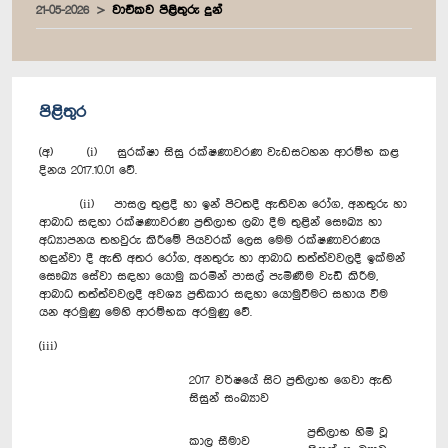
21-05-2026
වාචිකව පිළිතුරු දුන්
පිළිතුර
(අ) (i) සුරක්ෂා සිසු රක්ෂණාවරණ වැඩසටහන ආරම්භ කළ
දිනය 2017.10.01 වේ.
(ii) පාසල තුළදී හා ඉන් පිටතදී ඇතිවන රෝග, අනතුරු හා
ආබාධ සඳහා රක්ෂණාවරණ ප්‍රතිලාභ ලබා දීම තුළින් සෞඛ්‍ය හා
අධ්‍යාපනය තහවුරු කිරීමේ පියවරක් ලෙස මෙම රක්ෂණාවරණය
හඳුන්වා දී ඇති අතර රෝග, අනතුරු හා ආබාධ තත්ත්වවලදී ඉක්මන්
සෞඛ්‍ය සේවා සඳහා යොමු කරමින් පාසල් පැමිණීම වැඩි කිරීම,
ආබාධ තත්ත්වවලදී අවශ්‍ය ප්‍රතිකාර සඳහා යොමුවීමට සහාය වීම
යන අරමුණු මෙහි ආරම්භක අරමුණු වේ.
(iii)
2017 වර්ෂයේ සිට ප්‍රතිලාභ ගෙවා ඇති
සිසුන් සංඛ්‍යාව
ප්‍රතිලාභ හිමි වූ
කාල සීමාව