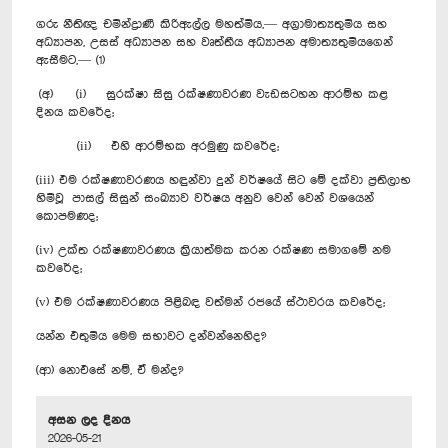
ගරු නීතිඥ චමින්ද්‍රාණී කිරිඇල්ල මහත්මිය,— අග්‍රාමාත්‍යතුමිය සහ
අධ්‍යාපන, උසස් අධ්‍යාපන සහ වෘත්තීය අධ්‍යාපන අමාත්‍යතුමියගෙන්
ඇසීමට,— (1)
(අ) (i) සුරක්ෂා සිසු රක්ෂණාවරණ වැඩසටහන ආරම්භ කළ
දිනය කවරේද;
(ii) එහි ආරම්භක අරමුණු කවරේද;
(iii) එම රක්ෂණාවරණය හඳුන්වා දුන් වර්ෂයේ සිට මේ දක්වා ප්‍රතිලාභ
හිමිවූ පාසල් සිසුන් සංඛ්‍යාව වර්ෂය අනුව වෙන් වෙන් වශයෙන්
කොපමණද;
(iv) උක්ත රක්ෂණාවරණය ක්‍රියාත්මක කරන රක්ෂණ සමා‍ගමේ නම
කවරේද;
(v) එම රක්ෂණාවරණය පිළිබඳ වත්මන් රජයේ ස්ථාවරය කවරේද;
යන්න එතුමිය මෙම සභාවට දන්වන්නෙහිද?
(ආ) නොඑසේ නම්, ඒ මන්ද?
අසන ලද දිනය
2026-05-21