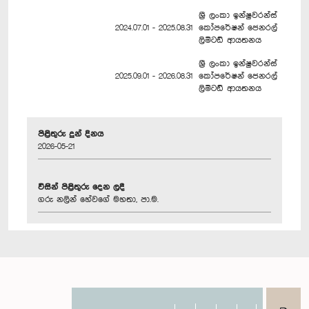
ශ්‍රී ලංකා ඉන්ෂුවරන්ස්‍
2024.07.01 - 2025.08.31
කෝපරේෂන් ජෙනරල්
ලිමිටඩ් ආයතනය
ශ්‍රී ලංකා ඉන්ෂුවරන්ස්‍
2025.09.01 - 2026.08.31
කෝපරේෂන් ජෙනරල්
ලිමිටඩ් ආයතනය
පිළිතුරු දුන් දිනය
2026-05-21
විසින් පිළිතුරු දෙන ලදී
ගරු නලින් හේවගේ මහතා, පා.ම.