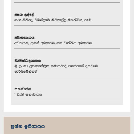
අසන ලද්දේ
ගරු නීතිඥ චමින්ද්‍රාණී කිරිඇල්ල මහත්මිය, පා.ම.
අමාත්‍යාංශය
අධ්‍යාපන, උසස් අධ්‍යාපන සහ වෘත්තීය අධ්‍යාපන
ව්‍යවස්ථාදායකය
ශ්‍රී ලංකා ප්‍රජාතාන්ත්‍රික සමාජවාදී ජනරජයේ දසවැනි
පාර්ලිමේන්තුව
සභාවාරය
1 වැනි සභාවාරය
ප්‍රශ්න ඉතිහාසය