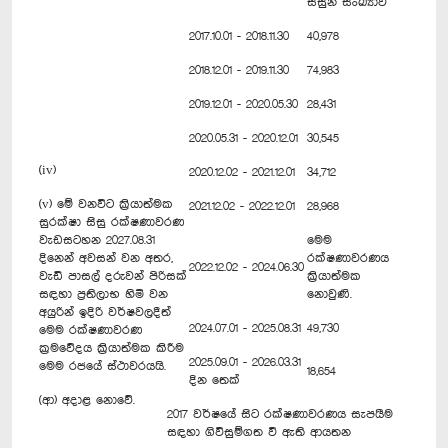
සිසුන් සංඛ්‍යාව
2017.10.01 - 2018.11.30
40,978
2018.12.01 - 2019.11.30
74,983
2019.12.01 - 2020.05.30
28,431
2020.05.31 - 2020.12.01
30,545
(iv)
2020.12.02 - 2021.12.01
34,712
(v) මේ වනවිට ක්‍රියාත්මක
2021.12.02 - 2022.12.01
28,968
සුරක්ෂා සිසු රක්ෂණාවරණ
වැඩසටහන 2027.08.31
මෙම
දිනෙන් අවසන් වන අතර,
රක්ෂණාවරණය
2022.12.02 - 2024.06.30
වැඩි පාසල් දරුවන් පිරිසක්
ක්‍රියාත්මක
සඳහා ප්‍රතිලාභ හිමි වන
නොවුණි.
අයුරින් ඉදිරි වර්ෂවලදීත්
2024.07.01 - 2025.08.31
49,730
මෙම රක්ෂණාවරණ
ක්‍රමවේදය ක්‍රියාත්මක කිරීම
2025.09.01 - 2026.03.31
මෙම රජයේ ස්ථාවරයයි.
18,654
දින තෙක්
(ආ) අදාළ නොවේ.
2017 වර්ෂයේ සිට රක්ෂණාවරණය සැපයීම
සඳහා ගිවිසුම්ගත වී ඇති ආයතන