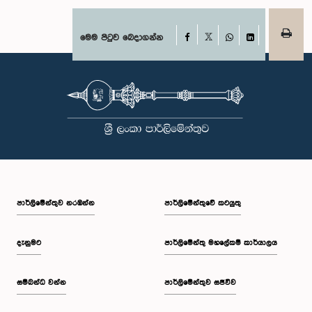
Facebook
මෙම පිටුව බෙදාගන්න
X
WhatsApp
LinkedIn
පාර්ලි‌මේන්තුව නරඹන්න
පාර්ලිමේන්තුවේ කටයුතු
දැනුමට
පාර්ලිමේන්තු මහලේකම් කාර්යාලය
සම්බන්ධ වන්න
පාර්ලිමේන්තුව සජීවීව