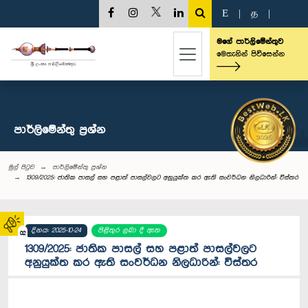
E
|
த
|
මගේ පාර්ලිමේන්තුව
මෙතැනින් පිවිසෙන්න
පාර්ලි‌මේන්තු‌ ප්‍රශ්න
මුල් පිටුව
පාර්ලි‌මේන්තු‌ ප්‍රශ්න
1309/2025: ජාතික පාසල් සහ පළාත් පාසල්වලට අනුයුක්ත කර ඇති සංවර්ධන නිලධාරින්: විස්තර
දිනය: 2025-10-24
පිළිතුර ලබා දී ඇත
02
1309/2025: ජාතික පාසල් සහ පළාත් පාසල්වලට
අනුයුක්ත කර ඇති සංවර්ධන නිලධාරින්: විස්තර