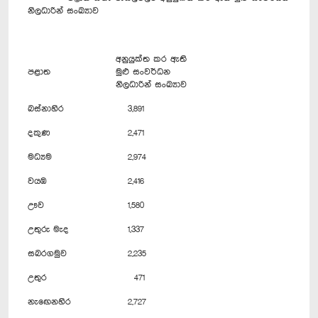
නිලධාරින් සංඛ්‍යාව
අනුයුක්ත කර ඇති
පළාත
මුළු සංවර්ධන
නිලධාරින් සංඛ්‍යාව
බස්නාහිර
3,891
දකුණ
2,471
මධ්‍යම
2,974
වයඹ
2,416
ඌව
1,580
උතුරු මැද
1,337
සබරගමුව
2,235
උතුර
471
නැඟෙනහිර
2,727