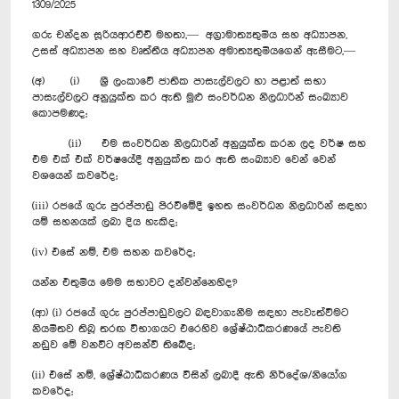
1309/2025
ගරු චන්දන සූරියආරච්චි මහතා,— අග්‍රාමාත්‍යතුමිය සහ අධ්‍යාපන,
උසස් අධ්‍යාපන සහ වෘත්තීය අධ්‍යාපන අමාත්‍යතුමියගෙන් ඇසීමට,—
(අ) (i) ශ්‍රී ලංකාවේ ජාතික පාසැල්වලට හා පළාත් සභා
පාසැල්වලට අනුයුක්ත කර ඇති මුළු සංවර්ධන නිලධාරින් සංඛ්‍යාව
කොපමණද;
(ii) එම සංවර්ධන නිලධාරින් අනුයුක්ත කරන ලද වර්ෂ සහ
එම එක් එක් වර්ෂයේදී අනුයුක්ත කර ඇති සංඛ්‍යාව වෙන් වෙන්
වශයෙන් කවරේද;
(iii) රජයේ ගුරු පුරප්පාඩු පිරවීමේදී ඉහත සංවර්ධන නිලධාරින් සඳහා
යම් සහනයක් ලබා දිය හැකිද;
(iv) එසේ නම්, එම සහන කවරේද;
යන්න එතුමිය මෙම සභාවට දන්වන්නෙහිද?
(ආ) (i) රජයේ ගුරු පුරප්පාඩුවලට බඳවාගැනීම සඳහා පැවැත්වීමට
නියමිතව තිබූ තරඟ විභාගයට එරෙහිව ශ්‍රේෂ්ඨාධිකරණයේ පැවති
නඩුව මේ වනවිට අවසන්වී තිබේද;
(ii) එසේ නම්, ශ්‍රේෂ්ඨාධිකරණය විසින් ලබාදී ඇති නිර්දේශ/නියෝග
කවරේද;