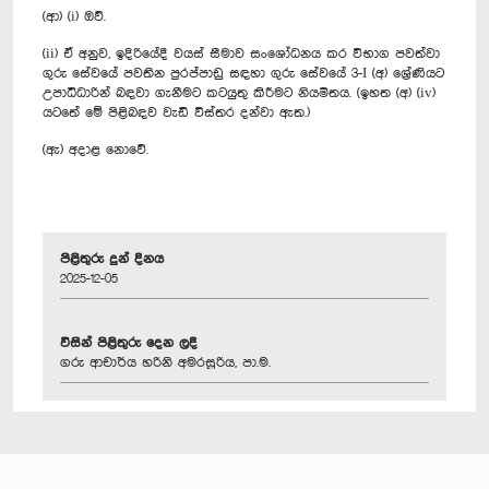
(ආ) (i) ඔව්.
(ii) ඒ අනුව, ඉදිරියේදී වයස් සීමාව සංශෝධනය කර විභාග පවත්වා
ගුරු සේවයේ පවතින පුරප්පාඩු සඳහා ගුරු සේවයේ 3-I (අ) ශ්‍රේණියට
උපාධිධාරින් බඳවා ගැනීමට කටයුතු කිරීමට නියමිතය. (ඉහත (අ) (iv)
යටතේ මේ පිළිබඳව වැඩි විස්තර දන්වා ඇත.)
(ඇ) අදාළ නොවේ.
පිළිතුරු දුන් දිනය
2025-12-05
විසින් පිළිතුරු දෙන ලදී
ගරු ආචාර්ය හරිනි අමරසූරිය, පා.ම.