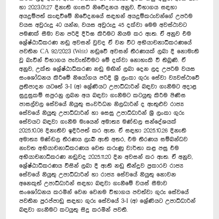
හා 2023.01.27 දිනැති ගැසට් නිවේදනය අනුව, විභාගය සඳහා
අයදුම්පත් කැඳවීමේ නිවේදනයේ සඳහන් අයදුම්කරුවන්ගේ උපරිම
වයස අවුරුදු 40 යන්න, වයස අවුරුදු 45 දක්වා මෙම අවස්ථාවට
පමණක් සීමා වන පරිදි දීර්ඝ කිරීමට නියම කර ඇත. ඒ අනුව එම
ශ්‍රේෂ්ඨාධිකරණ නඩු අවසන් වුවද ඒ වන විට අභියාචනාධිකරණයේ
පවතින CA 92/2023 (Writ) නඩුවේ අවසන් තීරණයක් ලබා දී නොමැති
වූ බැවින් විභාගය පැවැත්වීමට මේ දක්වා නොහැකි වී තිබුණි. ඒ
අනුව, උක්ත ශ්‍රේෂ්ඨාධිකරණ නඩු මඟින් ලබා දෙන ලද උපරිම වයස
සංශෝධනය කිරීමේ නියෝගය පරිදි ශ්‍රී ලංකා ගුරු සේවා ව්‍යවස්ථාවේ
ප්‍රතිපාදන යටතේ 3-I (අ) ශ්‍රේණියට උපාධිධාරින් බඳවා ගැනීමට අදාළ
සුදුසුකම් සපුරනු ලබන අය බඳවා ගැනීමට කටයුතු කිරීම පිණිස
පාසල්වල සේවයේ නියුතු සංවර්ධන නිලධාරින් ද ඇතුළුව රාජ්‍ය
සේවයේ නියුතු උපාධිධාරින් හා සෙසු උපාධිධාරින් ශ්‍රී ලංකා ගුරු
සේවයට බඳවා ගැනීම මැයෙන් අමාත්‍ය මණ්ඩල සන්දේශයක්
2025.10.08 දිනැතිව ඉදිරිපත් කර ඇත. ඒ සඳහා 2025.10.26 දිනැති
අමාත්‍ය මණ්ඩල තීරණය ලැබී ඇති අතර, එම තීරණය සම්බන්ධව
නැවත අභියාචනාධිකරණය වෙත කරුණු වාර්තා කළ පසු එම
අභියාචනාධිකරණ නඩුවද 2025.11.20 දින අවසන් කර ඇත. ඒ අනුව,
ශ්‍රේෂ්ඨාධිකරණය විසින් ලබා දී ඇති නඩු තීන්දුව ප්‍රකාරව රාජ්‍ය
සේවයේ නියුතු උපාධිධාරින් හා රාජ්‍ය සේවයේ නියුතු නොවන
අනෙකුත් උපාධිධාරින් සඳහා බඳවා ගැනීමේ වයස් සීමාව
සංශෝධනය කරමින් වෙන වෙනම විභාගය පවත්වා ගුරු සේවයේ
පවතින පුරප්පාඩු සඳහා ගුරු සේවයේ 3-I (අ) ශ්‍රේණියට උපාධිධාරින්
බඳවා ගැනීමට කටයුතු සිදු කරමින් පවතී.