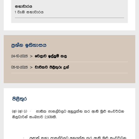
සභාවාරය
1 වැනි සභාවාරය
ප්‍රශ්න ඉතිහාසය
24-10-2025
වෙලාව ඉල්ලුම් කල
05-12-2025
වාචිකව පිළිතුරු දුන්
පිළිතුර
(අ) (අ) (i) · ජාතික පාසල්වලට අනුයුක්ත කර ඇති මුළු සංවර්ධන
නිලධාරින් සංඛ්‍යාව 2,939කි.
· පළාත් සභා පාසල්වලට අනුයුක්ත කර ඇති මුළු සංවර්ධන