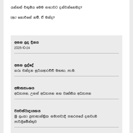
යන්නත් එතුමිය මෙම සභාවට දන්වන්නෙහිද?
(ඇ) නොඑසේ නම්, ඒ මන්ද?
අසන ලද දිනය
2025-10-24
අසන ලද්දේ
ගරු චන්දන සූරියආරච්චි මහතා, පා.ම.
අමාත්‍යාංශය
අධ්‍යාපන, උසස් අධ්‍යාපන සහ වෘත්තීය අධ්‍යාපන
ව්‍යවස්ථාදායකය
ශ්‍රී ලංකා ප්‍රජාතාන්ත්‍රික සමාජවාදී ජනරජයේ දසවැනි
පාර්ලිමේන්තුව