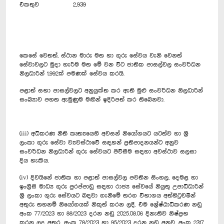
එකතුව
2,939
කෙසේ වෙතත්, ස්ථාන මාරු මත හා ගුරු සේවය වැනි වෙනත්
සේවාවලට මුදා හැරීම මත මේ වන විට ජාතික පාසල්වල සංවර්ධන
නිලධාරින් 1,992ක් පමණක් සේවය කරයි.
පළාත් සභා පාසල්වලට අනුයුක්ත කර ඇති මුළු සංවර්ධන නිලධාරින්
සංඛ්‍යාව පහත ඇමුණුම මඟින් ඉදිරිපත් කර තිබෙනවා.
(iii) අධිකරණ නීති කෘත්‍යයෙහි අවසන් නියෝගයට යටත්ව හා ශ්‍රී
ලංකා ගුරු සේවා ව්‍යවස්ථාවේ සඳහන් ප්‍රතිපාදනයන්ට අනුව
සංවර්ධන නිලධාරින් ගුරු සේවයට පිවිසීම සඳහා අවස්ථාව සලසා
දිය හැකිය.
(iv) දිවයිනේ ජාතික හා පළාත් පාසල්වල පවතින සිංහල, දෙමළ හා
ඉංග්‍රීසි මාධ්‍ය ගුරු පුරප්පාඩු සඳහා රාජ්‍ය සේවයේ නියුතු උපාධිධාරින්
ශ්‍රී ලංකා ගුරු සේවයට බඳවා ගැනීමේ තරග විභාගය අත්හිටුවමින්
අතුරු තහනම් නි‍යෝගයක් නිකුත් කරන ලදී. එම ශ්‍රේෂ්ඨාධිකරණ නඩු
අංක 77/2023 හා 88/2023 දරන නඩු 2025.08.06 දිනැතිව නිෂ්ප්‍රභ
කරන ලද අතර, අංක 78/2023 හා 95/2023 දරන නඩු අනුව, අංක 2317