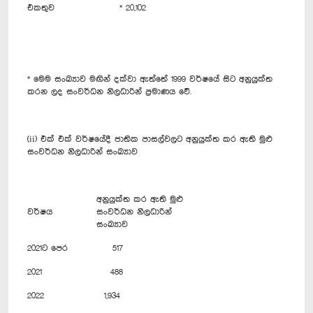
එකතුව
* 20,102
* මෙම සංඛ්‍යාව මඟින් දක්වා ඇත්තේ 1999 වර්ෂයේ සිට අනුයුක්ත
කරන ලද සංවර්ධන නිලධාරින් ප්‍රමාණය වේ.
(ii) එක් එක් වර්ෂයේදී ජාතික පාසල්වලට අනුයුක්ත කර ඇති මුළු
සංවර්ධන නිලධාරින් සංඛ්‍යාව
අනුයුක්ත කර ඇති මුළු
වර්ෂය
සංවර්ධන නිලධාරින්
සංඛ්‍යාව
2021ට පෙර
517
2021
488
2022
1,934