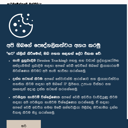
පාර්ලි‌මේන්තුවේ මන්ත්‍රීවරු
මුල් පිටුව
පාර්ලිමේන්තු ජංගම යෙදුම
අපි ඔබගේ පෞද්ගලිකත්වය අගය කරමු
"හරි" ක්ලික් කිරීමෙන්, ඔබ පහත සඳහන් දේට එකඟ වේ:
සැසි ලුහුබැඳීම (Session Tracking):
පහසු සහ වඩාත් පුද්ගලාරෝපිත
අත්දැකීමක් ලබාදීම සඳහා අපගේ වෙබ් අඩවියේ ඔබගේ ක්‍රියාකාරකම්
නිරීක්ෂණය කිරීමට අපි සැසි භාවිතා කරන්නෙමු.
අප හා සම්බන්ධ වී සිටින්න :
දත්ත සටහන් කිරීම:
අපගේ සේවාවන්හි ආරක්ෂාව සහ ක්‍රියාකාරීත්වය
සහතික කිරීම සඳහා අපි ඔබගේ IP ලිපිනය, උපාංග විස්තර සහ
අනෙකුත් අදාළ දත්ත සටහන් කරගන්නෙමු.
සම්මාන
පරිශීලක හැසිරීම් විශ්ලේෂණය:
අපගේ වෙබ් අඩවිය වැඩිදියුණු කිරීම
සඳහා අපි පරිශීලක හැසිරීම විශ්ලේෂණය කරන්නෙමු. ඒ සඳහා
අපගේ වෙබ් අඩවිය සමඟ ඔබේ අන්තර්ක්‍රියා පිළිබඳ නිර්නාමික දත්ත
පෞද්ගලිකත්ව ප්‍රතිපත්තිය
එකතු කිරීම සිදු කරන්නෙමු.
© ශ්‍රී ලංකා පාර්ලි‌මේන්තුව.
හරි