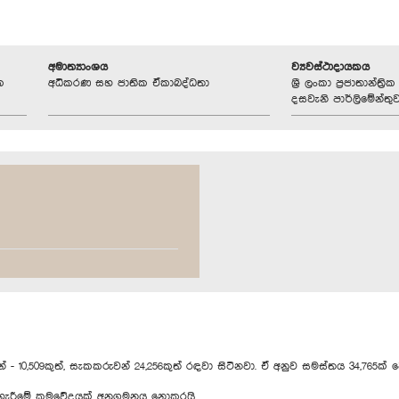
අමාත්‍යාංශය
ව්‍යවස්ථාදායකය
ක
අධිකරණ සහ ජාතික ඒකාබද්ධතා
ශ්‍රී ලංකා ප්‍රජාතාන්ත
දසවැනි පාර්ලිමේන්තු
 10,509කුත්, සැකකරුවන් 24,256කුත් රඳවා සිටිනවා. ඒ අනුව සමස්තය 34,765ක් 
ැරීමේ ක්‍රමවේදයක් අනුගමනය නොකරයි.