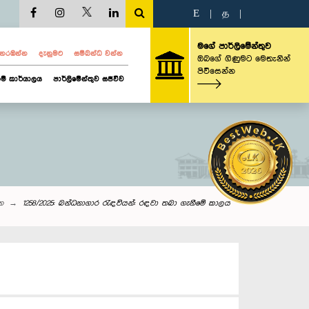
E
|
த
|
මගේ පාර්ලිමේන්තුව
ව නරඹන්න
දැනුමට
සම්බන්ධ වන්න
ඔබගේ ගිණුමට මෙතැනින්
පිවිසෙන්න
ම් කාර්යාලය
පාර්ලිමේන්තුව සජීවීව
්න
1258/2025: බන්ධනාගාර රැඳවියන්: රඳවා තබා ගැනීමේ කාලය