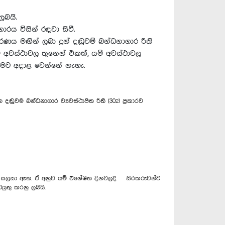
ලබයි.
 විසින් රඳවා සිටී.
රණය මඟින් ලබා දුන් දඬුවම් බන්ධනාගාර රීති
ම් අවස්ථාවල තුනෙන් එකක්, යම් අවස්ථාවල
වමට අදාළ වෙන්නේ නැහැ.
වම බන්ධනාගාර ව්‍යවස්ථාපිත රීති (302) ප්‍රකාරව
ාදන සලසා ඇත. ඒ අනුව යම් විශේෂිත දිනවලදී සිරකරුවන්ට
ුතු කරනු ලබයි.