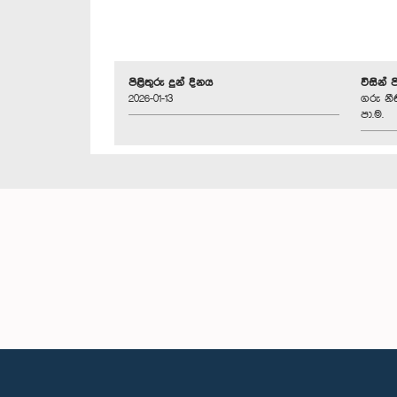
පිළිතුරු දුන් දිනය
විසින් 
2026-01-13
ගරු න
පා.ම.