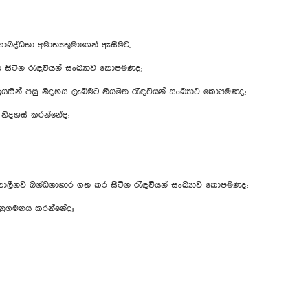
ාබද්ධතා අමාත්‍යතුමාගෙන් ඇසීමට,—
 සිටින රැඳවියන් සංඛ්‍යාව කොපමණද;
ින් පසු නිදහස ලැබීමට නියමිත රැඳවියන් සංඛ්‍යාව කොපමණද;
 නිදහස් කරන්නේද;
 කාලීනව බන්ධනාගාර ගත කර සිටින රැඳවියන් සංඛ්‍යාව කොපමණද;
් අනුගමනය කරන්නේද;