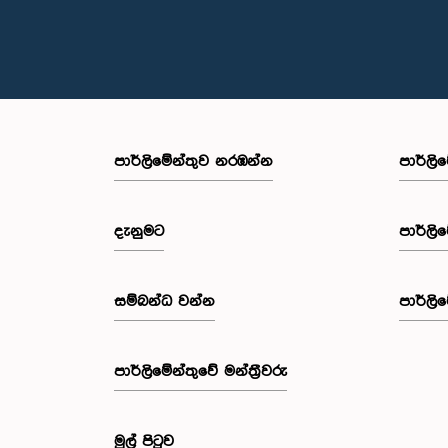
පාර්ලි‌මේන්තුව නරඹන්න
පාර්ලි
දැනුමට
පාර්ලි
සම්බන්ධ වන්න
පාර්ලි
පාර්ලි‌මේන්තුවේ මන්ත්‍රීවරු
මුල් පිටුව