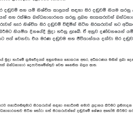
ර දඬුවම් සහ යම් නිශ්චිත කාලයක් සඳහා සිර දඬුවම් නියම කරනු 
න් සහ රක්ෂිත බන්ධනාගාරගත කරනු ලබන සැකකරුවන් බන්ධනාගාරය
වන් හැර නිශ්චිත සිර දඬුවම් විඳිමින් සිටින සිරකරුවන් හට අධික
කිරීමට නියමිත දිනයේදී මුදා හරිනු ලැබේ. ඒ අනුව දණ්ඩනයෙන් ය
යකට පත් වෙනවා. එය මරණ දඬුවම සහ ජීවිතාන්තය දක්වා සිර දඬු
ේ මුදා හැරීමේ ක්‍රමවේදයක් අනුගමනය නොකරන අතර, අධිකරණය මඟින් ලබා දෙන දඬු
පමණක් බන්ධනාගාර දෙපාර්තමේන්තුව වෙත නෛතික බලය ඇත.
රව ජනාධිපතිතුමාට සිරකරුවන් සඳහා ජනාධිපති සමාව ප්‍රදානය කිරීමට ප්‍රතිප
්ධනාගාරගතව සිටින තෝරා ගත් සිරකරුවන්ගේ දඬුවමේ ශේෂය අහෝසි කිරීමට කටය