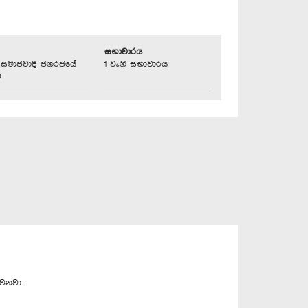
සභාවාරය
්‍රික සමාජවාදී ජනරජයේ
1 වැනි සභාවාරය
ව
වෙනවා.