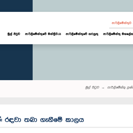
පාර්ලි‌මේන්තු
මුල් පිටුව
පාර්ලි‌මේන්තුවේ මන්ත්‍රීවරු
පාර්ලිමේන්තුවේ කටයුතු
පාර්ලිමේන්තු මහලේක
මුල් පිටුව
පාර්ලි‌මේන්තු‌ ප්‍රශ
න්: රඳවා තබා ගැනීමේ කාලය