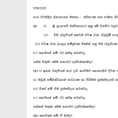
1258/2025
ගරු ධර්මප්‍රිය දිසානායක මහතා,— අධිකරණ සහ ජාතික ඒක
(අ) (i) ශ්‍රී ලංකාවේ බන්ධනාගාර තුළ මේ වනවිට රඳවා
(ii) එම රැඳවියන් අතරින් වර්ෂ 20ක රැඳවුම් කාලයක
(iii) වර්ෂ 20ක කාලය සම්පූර්ණ වීමෙන් පසු එම රැඳවියන්
(iv) නොඑසේ නම්, ඊට හේතු කවරේද;
යන්න එතුමා මෙම සභාවට දන්වන්නෙහිද?
(ආ) (i) ඉහත රැඳවියන් හැර දඩ ගෙවීමට නොහැකිව දීර්ඝ
(ii) ඔවුන් සම්බන්ධයෙන් සාධාරණ හා විධිමත් ක්‍රමවේදයක
(iii) එසේ නම්, එම ක්‍රමවේදය කවරේද;
(iv) නොඑසේ නම්, ඊට හේතු කවරේද;
යන්නත් එතුමා මෙම සභාවට දන්වන්නෙහිද?
(ඇ) නොඑසේ නම්, ඒ මන්ද?