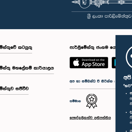
මේන්තුවේ කටයුතු
පාර්ලිමේන්තු ජංගම යෙදුම
මේන්තු මහලේකම් කාර්යාලය
අප
අප හා සම්බන්ධ වී සිටින්න :
"හරි
මේන්තුව සජීවීව
ස
අ
සම්මාන
න
ද
ක
පෞද්ගලිකත්ව ප්‍රතිපත්තිය
ස
ප