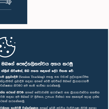
ි ඔබගේ පෞද්ගලිකත්වය අගය කරමු
" ක්ලික් කිරීමෙන්, ඔබ පහත සඳහන් දේට එකඟ වේ:
ැසි ලුහුබැඳීම (Session Tracking):
පහසු සහ වඩාත් පුද්ගලාරෝපිත
ත්දැකීමක් ලබාදීම සඳහා අපගේ වෙබ් අඩවියේ ඔබගේ ක්‍රියාකාරකම්
ිරීක්ෂණය කිරීමට අපි සැසි භාවිතා කරන්නෙමු.
ත්ත සටහන් කිරීම:
අපගේ සේවාවන්හි ආරක්ෂාව සහ ක්‍රියාකාරීත්වය සහතික
ිරීම සඳහා අපි ඔබගේ IP ලිපිනය, උපාංග විස්තර සහ අනෙකුත් අදාළ දත්ත
ටහන් කරගන්නෙමු.
රිශීලක හැසිරීම් විශ්ලේෂණය:
අපගේ වෙබ් අඩවිය වැඩිදියුණු කිරීම සඳහා