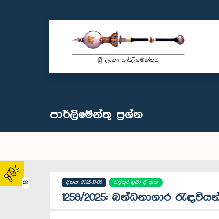
පාර්ලි‌මේන්තු‌ ප්‍රශ්න
දිනය: 2025-10-08
පිළිතුර ලබා දී ඇත
02
1258/2025: බන්ධනාගාර රැඳවිය