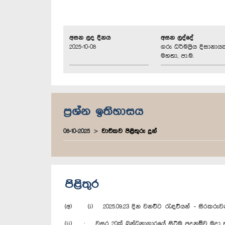
අසන ලද දිනය
අසන ලද්දේ
2025-10-08
ගරු ධර්මප්‍රිය දිසානාය
මහතා, පා.ම.
ප්‍රශ්න ඉතිහාසය
08-10-2025
වාචිකව පිළිතුරු දුන්
පිළිතුර
(අ) (i) 2025.09.23 දින වනවිට රැඳවියන් - සිරකරුවන් -
(ii) · වසර 20ක් බන්ධනාගාරයේ සිටීම පදනම්ව මුදා හ