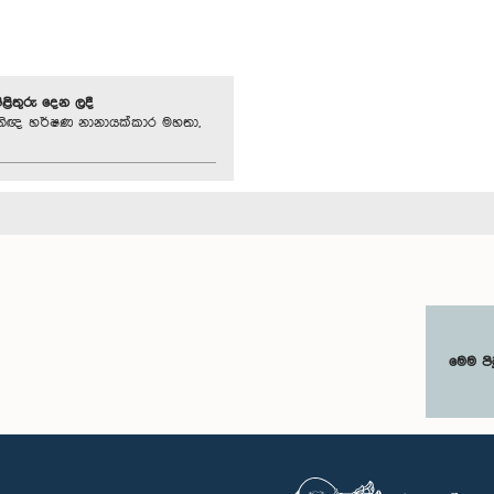
පිළිතුරු දෙන ලදී
ීතිඥ හර්ෂණ නානායක්කාර මහතා,
මෙම පි