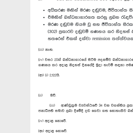
අධිකරණ මඟින් මරණ දඬුවම, ජීවිතාන්ත සි
එමඟින් බන්ධනාගාරගත කරනු ලබන රැඳවිය
මරණ දඬුවම නියම වූ සහ ජීවිතාන්ත සිරකරු
(302) ප්‍රකාරව දඬුවම් ගණනය කර නිදහස් 
හතරෙන් එකක් දක්වා remission තත්ත්ව
(iii) නැත.
(iv) වසර 20ක් බන්ධනාගාරයේ සිටීම පදනම්ව බන්ධනාගාරය
ගණනය කර අදාළ නිදහස් දිනයේදී මුදා හැරීම් සඳහා 
(ආ) (i) 2,122යි.
(ii) ඔව්.
(iii) ආණ්ඩුක්‍රම ව්‍යවස්ථාවේ 34 වන වගන්තිය ප්‍රකා
ජනාධිපති සමාව ලබා දීමේදී දඩ ගෙවා ගත නොහැකිව බන
(iv) අදාළ නොවේ.
(ඇ) අදාළ නොවේ.