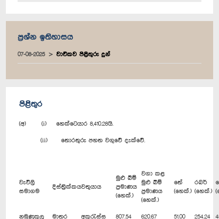
ප්‍රශ්න ඉතිහාසය
07-08-2025
වාචිකව පිළිතුරු දුන්
පිළිතුර
(අ) (i) හෙක්ටෙයාර 8,410.28යි.
(ii) තොරතුරු පහත වගුවේ දැක්වේ.
වගා කළ
මුළු බිම්
වැවිලි
මුළු බිම්
තේ
රබර්
දිස්ත්‍රික්කය
වතුයාය
ප්‍රමාණය
සමාගම
ප්‍රමාණය
(හෙක්.)
(හෙක්.)
(
(හෙක්.)
(හෙක්.)
නමුණුකුල
මාතර
අකුරැස්ස
807.54
620.67
51.00
254.24
4