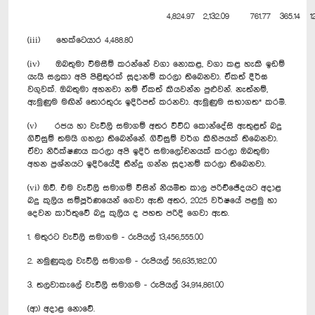
4,824.97
2,132.09
761.77
365.14
1
(iii) හෙක්ටෙයාර 4,488.80
(iv) ඔබතුමා විමසීම් කරන්නේ වගා නොකළ, වගා කළ හැකි ඉඩම්
යැයි සලකා අපි පිළිතුරක් සූදානම් කරලා තිබෙනවා. ඒකත් දීර්ඝ
වගුවක්. ඔබතුමා අහනවා නම් ඒකත් කියවන්න පුළුවන්. නැත්නම්,
ඇමුණුම මඟින් තොරතුරු ඉදිරිපත් කරනවා. ඇමුණුම සභාගත* කරමි.
(v) රජය හා වැවිලි සමාගම් අතර විවිධ කොන්දේසි ඇතුළත් බදු
ගිවිසුම් තමයි ගහලා තිබෙන්නේ. ගිවිසුම් වර්ග කිහිපයක් තිබෙනවා.
ඒවා නිරීක්ෂණය කරලා අපි ඉදිරි සමාලෝචනයක් කරලා ඔබතුමා
අහන ප්‍රශ්නයට ඉදිරියේදී තීන්දු ගන්න සූදානම් කරලා තිබෙනවා.
(vi) ඔව්. එම වැවිලි සමාගම් විසින් නියමිත කාල පරිච්ඡේදයට අදාළ
බදු කුලිය සම්පූර්ණයෙන් ගෙවා ඇති අතර, 2025 වර්ෂයේ පළමු හා
දෙවන කාර්තුවේ බදු කුලිය ද පහත පරිදි ගෙවා ඇත.
1. මතුරට වැවිලි සමාගම - රුපියල් 13,456,555.00
2. නමුණුකුල වැවිලි සමාගම - රුපියල් 56,635,182.00
3. තලවාකැලේ වැවිලි සමාගම - රුපියල් 34,914,861.00
(ආ) අදාළ නොවේ.