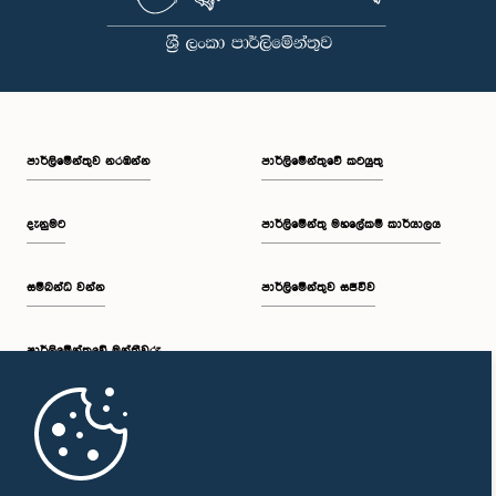
පාර්ලි‌මේන්තුව නරඹන්න
පාර්ලිමේන්තුවේ කටයුතු
දැනුමට
පාර්ලිමේන්තු මහලේකම් කාර්යාලය
සම්බන්ධ වන්න
පාර්ලිමේන්තුව සජීවීව
පාර්ලි‌මේන්තුවේ මන්ත්‍රීවරු
මුල් පිටුව