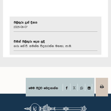
පිළිතුරු දුන් දිනය
2025-08-07
විසින් පිළිතුරු දෙන ලදී
ගරු කේ.වී. සමන්ත විද්‍යාරත්න මහතා, පා.ම.
Facebook
මෙම පිටුව බෙදාගන්න
X
WhatsApp
LinkedIn