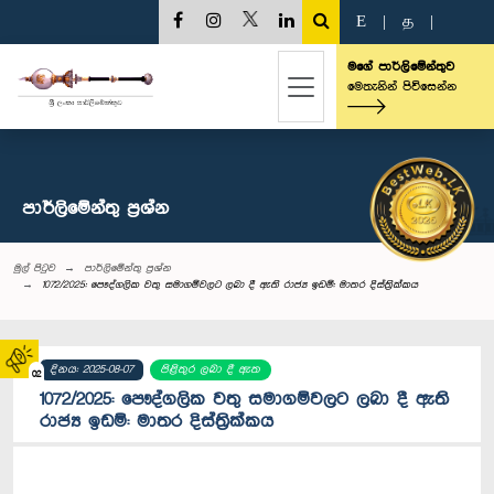
E
|
த
|
මගේ පාර්ලිමේන්තුව
මෙතැනින් පිවිසෙන්න
පාර්ලි‌මේන්තු‌ ප්‍රශ්න
මුල් පිටුව
පාර්ලි‌මේන්තු‌ ප්‍රශ්න
1072/2025: පෞද්ගලික වතු සමාගම්වලට ලබා දී ඇති රාජ්‍ය ඉඩම්: මාතර දිස්ත්‍රික්කය
දිනය: 2025-08-07
පිළිතුර ලබා දී ඇත
02
1072/2025: පෞද්ගලික වතු සමාගම්වලට ලබා දී ඇති
රාජ්‍ය ඉඩම්: මාතර දිස්ත්‍රික්කය