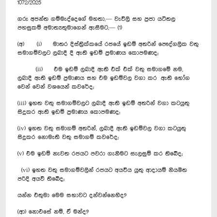
1072/2025
ගරු අජන්ත ගම්මැද්දෙගේ මහතා,— වැවිලි සහ ප්‍රජා යටිතල
පහසුකම් අමාත්‍යතුමාගෙන් ඇසීමට,— (1)
(අ) (i) මාතර දිස්ත්‍රික්කයේ රජයේ ඉඩම් අතරින් පෞද්ගලික වතු
සමාගම්වලට ලබාදී දී ඇති ඉඩම් ප්‍රමාණය කොපමණද;
(ii) එම ඉඩම් ලබාදී ඇති එක් එක් වතු සමාගමේ නම,
ලබාදී ඇති ඉඩම් ප්‍රමාණය සහ එම ඉඩම්වල වගා කර ඇති භෝග
වෙන් වෙන් වශයෙන් කවරේද;
(iii) ඉහත වතු සමාගම්වලට ලබාදී ඇති ඉඩම් අතරින් වගා කටයුතු
සිදුකර ඇති ඉඩම් ප්‍රමාණය කොපමණද;
(iv) ඉහත වතු සමාගම් අතරින්, ලබාදී ඇති ඉඩම්වල වගා කටයුතු
සිදුකර නොමැති වතු සමාගම් කවරේද;
(v) එම ඉඩම් නැවත රජයට පවරා ගැනීමට සැලසුම් කර තිබේද;
(vi) ඉහත වතු සමාගම්වලින් රජයට අයවිය යුතු ආදායම් නියමිත
පරිදි අයවී තිබේද;
යන්න එතුමා මෙම සභාවට දන්වන්නෙහිද?
(ආ) නොඑසේ නම්, ඒ මන්ද?