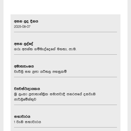
අසන ලද දිනය
2025-08-07
අසන ලද්දේ
ගරු අජන්ත ගම්මැද්දෙගේ මහතා, පා.ම.
අමාත්‍යාංශය
වැවිලි සහ ප්‍රජා යටිතල පහසුකම්
ව්‍යවස්ථාදායකය
ශ්‍රී ලංකා ප්‍රජාතාන්ත්‍රික සමාජවාදී ජනරජයේ දසවැනි
පාර්ලිමේන්තුව
සභාවාරය
1 වැනි සභාවාරය