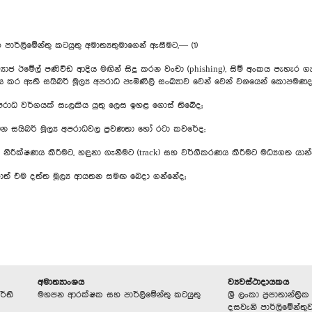
ාර්ලිමේන්තු කටයුතු අමාත්‍යතුමාගෙන් ඇසීමට,— (1)
්‍යාජ ඊමේල් පණිවිඩ ආදිය මඟින් සිදු කරන වංචා (phishing), සිම් අංකය පැහැර ග
කර ඇති සයිබර් මූල්‍ය අපරාධ පැමිණිලි සංඛ්‍යාව වෙන් වෙන් වශයෙන් කොපමණද
ය අපරාධ වර්ගයක් සැලකිය යුතු ලෙස ඉහළ ගොස් තිබේද;
න සයිබර් මූල්‍ය අපරාධවල ප්‍රවණතා හෝ රටා කවරේද;
රාධ නිරීක්ෂණය කිරීමට, හඳුනා ගැනීමට (track) සහ වර්ගීකරණය කිරීමට මධ්‍යගත යාන්ත
නැතහොත් එම දත්ත මූල්‍ය ආයතන සමඟ බෙදා ගන්නේද;
අමාත්‍යාංශය
ව්‍යවස්ථාදායකය
ර්ති
මහජන ආරක්ෂක සහ පාර්ලිමේන්තු කටයුතු
ශ්‍රී ලංකා ප්‍රජාතාන්ත
දසවැනි පාර්ලිමේන්තු