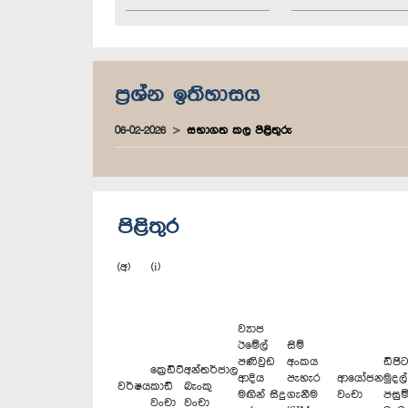
ප්‍රශ්න ඉතිහාසය
06-02-2026
සභාගත කල පිළිතුරු
පිළිතුර
(අ) (i)
ව්‍යාජ
ඊමේල්
සිම්
පණිවුඩ
අංකය
ඩිජිට
ක්‍රෙඩිට්
අන්තර්ජාල
ආදිය
පැහැර
ආයෝජන
මුදල්
වර්ෂය
කාඩ්
බැංකු
මඟින් සිදු
ගැනීම
වංචා
පසුම්
වංචා
වංචා