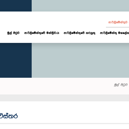
පාර්ලි‌මේන්තු
මුල් පිටුව
පාර්ලි‌මේන්තුවේ මන්ත්‍රීවරු
පාර්ලිමේන්තුවේ කටයුතු
පාර්ලිමේන්තු මහලේක
මුල් පිටුව
 විස්තර