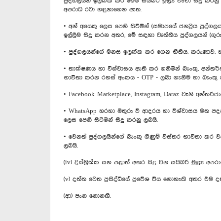
පුද්ගලයන් ඉලක්ක කර මෙම සයිබර් මූල්‍ය වංචා සිදු කර
අපරාධ රටා හඳුනාගෙන ඇත.
• අන් අයෙකු ලෙස පෙනී සිටිමින් (සමාජයේ ජනප්‍රිය පුද්ග
ඉල්ලීම සිදු කරන අතර, මේ සඳහා වෘත්තීය පුද්ගලයන් (ගුරුව
• පුද්ගලයන්ගේ මනස ඉලක්ක කර ගෙන භීතිය, කරුණාව, හදි
• තාක්ෂණය හා විශ්වාසය ඇති කර ගනිමින් බැංකු, අන්තර
භාවිතා කරන රහස් අංකය - OTP - ලබා ගැනීම හා බැංකු කා
• Facebook Marketplace, Instagram, Daraz වැනි අන්තර්
• WhatsApp හරහා මිතුරු වී ආදරය හා විශ්වාසය මත පදන
ලෙස පෙනී සිටිමින් සිදු කරනු ලබයි.
• වෙනත් පුද්ගලයින්ගේ බැංකු ගිණුම් විස්තර භාවිතා කර 
ලබයි.
(iv) දිස්ත්‍රික්ක සහ පළාත් අතර සිදු වන සයිබර් මූල්‍ය
(v) දත්ත වෙත ප්‍රසිද්ධියේ ප්‍රවේශ විය නොහැකි අතර එ
(ආ) පැන නොනඟී.