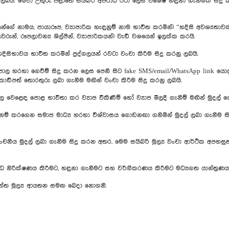
නු ලබයි. මේවා උතුරු පළාතේ සයිබර් අපරාධ රටා ලෙස විශේෂ හඳුනා ගැනීමක් සි
ලයන්ගේ නාමය, ජායාරූප, ව්‍යාපාරික හැඳුනුම් නාම භාවිත කරමින්) “හදිසි අවශ්‍යතා
රුන්, රූපලාවන්‍ය ශිල්පීන්, ව්‍යාපාරිකයන්) වැඩි වශයෙන් ඉලක්ක කරයි.
සිභාවය භාවිත කරමින් පුද්ගලයන් රවටා වංචා කිරීම සිදු කරනු ලබයි.
්ජාල හරහා ගෙවීම් සිදු කරන ලෙස පෙනී සිට fake SMS/email/WhatsApp link ය
ඩ්පත් තොරතුරු ලබා ගැනීම මඟින් වංචා කිරීම සිදු කරනු ලබයි.
ජාල වෙළෙඳ පොළ භාවිතා කර ව්‍යාජ විකිණීම් හෝ ව්‍යාජ මිලදී ගැනීම් මඟින් මුදල්
ම් කරගෙන සමාජ මාධ්‍ය හරහා විශ්වාසය ගොඩනඟා ගනිමින් මුදල් ලබා ගැනීම සිද
වංචනීය මුදල් ලබා ගැනීම සිදු කරන අතර, මෙම සයිබර් මූල්‍ය වංචා ආර්ථික අපහසුත
 අපරාධ නිරීක්ෂණය කිරීමට, හඳුනා ගැනීමට සහ වර්ගීකරණය කිරීමට මධ්‍යගත යාන්ත්‍ර
ම දත්ත මූල්‍ය ආයතන සමඟ බෙදා නොගනී.