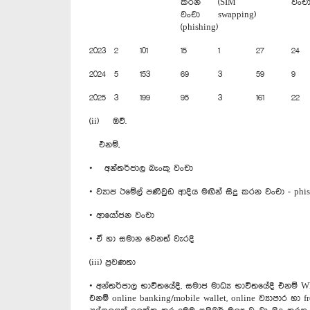
කරන
(SIM
වංච
වංචා
swapping)
(phishing)
2023
2
101
15
1
27
24
2024
5
153
69
3
59
9
2025
3
199
95
3
161
22
(ii) ඔව්.
එනම්,
• අන්තර්ජාල බැංකු වංචා
• ව්‍යාජ ඊමේල් පණිවුඩ ආදිය මඟින් සිදු කරන වංචා - phi
• ආයෝජන වංචා
• ඒ හා සමාන වෙනත් වැරදි
(iii) ප්‍රවණතා
• අන්තර්ජාල භාවිතයේදී, සමාජ මාධ්‍ය භාවිතයේදී එනම් Wh
එනම් online banking/mobile wallet, online ව්‍යාපාර හා