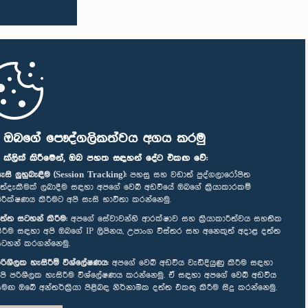
ි ඔබගේ පෞද්ගලිකත්වය අගය කරමු
" ක්ලික් කිරීමෙන්, ඔබ පහත සඳහන් දේට එකඟ වේ:
ැසි ලුහුබැඳීම (Session Tracking):
පහසු සහ වඩාත් පුද්ගලාරෝපිත
ත්දැකීමක් ලබාදීම සඳහා අපගේ වෙබ් අඩවියේ ඔබගේ ක්‍රියාකාරකම්
ිරීක්ෂණය කිරීමට අපි සැසි භාවිතා කරන්නෙමු.
ත්ත සටහන් කිරීම:
අපගේ සේවාවන්හි ආරක්ෂාව සහ ක්‍රියාකාරීත්වය සහතික
ිරීම සඳහා අපි ඔබගේ IP ලිපිනය, උපාංග විස්තර සහ අනෙකුත් අදාළ දත්ත
ටහන් කරගන්නෙමු.
රිශීලක හැසිරීම් විශ්ලේෂණය:
අපගේ වෙබ් අඩවිය වැඩිදියුණු කිරීම සඳහා
පි පරිශීලක හැසිරීම විශ්ලේෂණය කරන්නෙමු. ඒ සඳහා අපගේ වෙබ් අඩවිය
මඟ ඔබේ අන්තර්ක්‍රියා පිළිබඳ නිර්නාමික දත්ත එකතු කිරීම සිදු කරන්නෙමු.