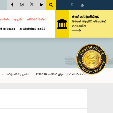
E
|
த
|
මගේ පාර්ලිමේන්තුව
ව නරඹන්න
දැනුමට
සම්බන්ධ වන්න
ඔබගේ ගිණුමට මෙතැනින්
පිවිසෙන්න
ම් කාර්යාලය
පාර්ලිමේන්තුව සජීවීව
පාර්ලි‌මේන්තු‌ ප්‍රශ්න
1012/2026: සයිබර් මූල්‍ය අපරාධ: විස්තර