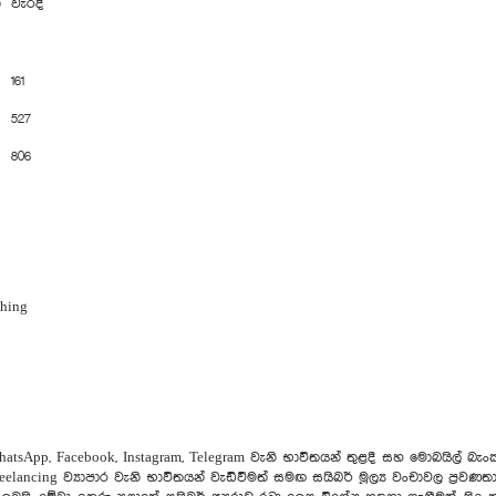
ා
වැරදි
161
527
806
shing
atsApp, Facebook, Instagram, Telegram වැනි භාවිතයන් තුළදී සහ මොබයිල් බැංකු
 freelancing ව්‍යාපාර වැනි භාවිතයන් වැඩිවීමත් සමඟ සයිබර් මූල්‍ය වංචාවල ප්‍ර