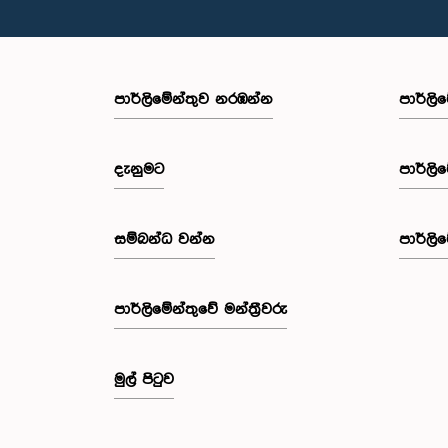
පාර්ලි‌මේන්තුව නරඹන්න
පාර්ලි
දැනුමට
පාර්ලි
සම්බන්ධ වන්න
පාර්ලි
පාර්ලි‌මේන්තුවේ මන්ත්‍රීවරු
මුල් පිටුව