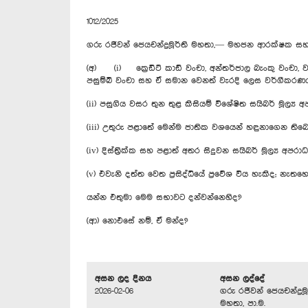
1012/2025
ගරු රජීවන් ජෙයචන්ද්‍රමූර්ති මහතා,— මහජන ආරක්ෂක සහ ප
(අ) (i) ක්‍රෙඩිට් කාඩ් වංචා, අන්තර්ජාල බැංකු වංචා, ව
පසුම්බි වංචා සහ ඒ සමාන වෙනත් වැරදි ලෙස වර්ගීකරණය 
(ii) පසුගිය වසර තුන තුළ කිසියම් විශේෂිත සයිබර් මූල්‍
(iii) උතුරු පළාතේ මෙන්ම ජාතික වශයෙන් හඳුනාගෙන තිබෙ
(iv) දිස්ත්‍රික්ක සහ පළාත් අතර සිදුවන සයිබර් මූල්‍ය අප
(v) එවැනි දත්ත වෙත ප්‍රසිද්ධියේ ප්‍රවේශ විය හැකිද; 
යන්න එතුමා මෙම සභාවට දන්වන්නෙහිද?
(ආ) නොඑසේ නම්, ඒ මන්ද?
අසන ලද දිනය
අසන ලද්දේ
2026-02-06
ගරු රජීවන් ජෙයචන්ද්‍රමූ
මහතා, පා.ම.