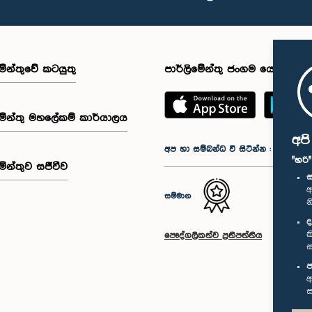
මේන්තුවේ කටයුතු
පාර්ලිමේන්තු ජංගම යෙදුම
මේන්තු මහලේකම් කාර්යාලය
අප
අප හා සම්බන්ධ වී සිටින්න :
"හරි
මේන්තුව සජීවීව
ස
අ
සම්මාන
න
ද
ක
පෞද්ගලිකත්ව ප්‍රතිපත්තිය
ස
ප
අ
ස