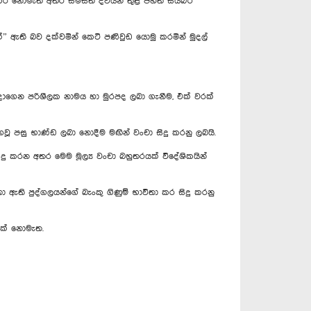
දු කර නොමැති අතර සමස්ත දිවයින තුළ පහත සයිබර්
වක්” ඇති බව දක්වමින් කෙටි පණිවුඩ යොමු කරමින් මුදල්
ොදාගෙන පරිශීලක නාමය හා මුරපද ලබා ගැනීම, එක් වරක්
 ගෙවූ පසු භාණ්ඩ ලබා නොදීම මඟින් වංචා සිදු කරනු ලබයි.
ු කරන අතර මෙම මූල්‍ය වංචා බහුතරයක් විදේශිකයින්
ා ඇති පුද්ගලයන්ගේ බැංකු ගිණුම් භාවිතා කර සිදු කරනු
ණයක් නොමැත.