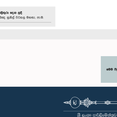
පිළිතුරු දෙන ලදී
තිඥ සුනිල් වටගල මහතා, පා.ම.
මෙම පි