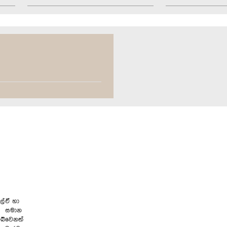
ල්
ඒ හා
සමාන
බි
වෙනත්