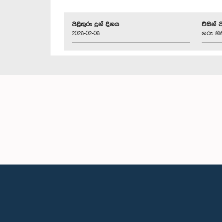
පිළිතුරු දුන් දිනය
විසින් 
2026-02-06
ගරු නී