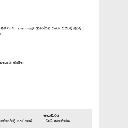
ැනීම (SIM swapping), ආයෝජන වංචා, ඩිජිටල් මුදල්
;
්‍රණයක් තිබේද;
සභාවාරය
්‍රික සමාජවාදී ජනරජයේ
1 වැනි සභාවාරය
ව