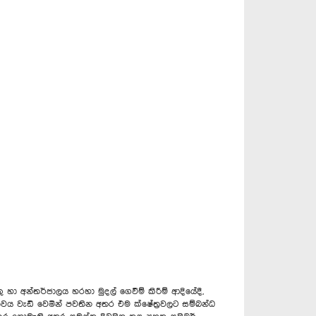
 හා අන්තර්ජාලය හරහා මුදල් ගෙවීම් කිරීම් ආදියේදී,
වණතාවය වැඩි වෙමින් පවතින අතර එම ක්ෂේත්‍රවලට සම්බන්ධ