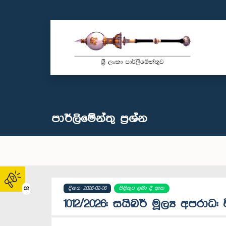
පාර්ලි‌මේන්තු‌ ප්‍රශ්න
දිනය: 2026-02-06
පිළිතුර ලබා දී ඇත
02
1012/2026: සයිබර් මූල්‍ය අපරාධ: