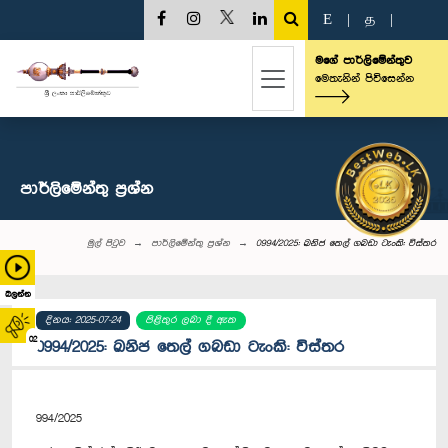
E
|
த
|
මගේ පාර්ලිමේන්තුව
මෙතැනින් පිවිසෙන්න
පාර්ලි‌මේන්තු‌ ප්‍රශ්න
මුල් පිටුව
පාර්ලි‌මේන්තු‌ ප්‍රශ්න
0994/2025: ඛනිජ තෙල් ගබඩා ටැංකි: විස්තර
බලන්න
දිනය: 2025-07-24
පිළිතුර ලබා දී ඇත
02
0994/2025: ඛනිජ තෙල් ගබඩා ටැංකි: විස්තර
994/2025