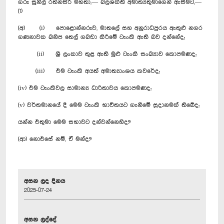
ගරු සුනිල් රත්නසිරි මහතා,— බලශක්ති අමාත්‍යතුමාගෙන් ඇසීමට,—
(1)
(අ) (i) පොළොන්නරුව, මාතලේ සහ අනුරාධපුරය ඇතුළු නගර
ගණනාවක ඛනිජ තෙල් ගබඩා කිරීමේ ටැංකි ඇති බව දන්නේද;‍
(ii) ශ්‍රී ලංකාව තුළ ඇති මුළු ටැංකි සංඛ්‍යාව කොපමණද;
(iii) එම ටැංකි අයත් අමාත්‍යාංශය කවරේද;
(iv) එම ටැංකිවල සාමාන්‍ය ධාරිතාවය කොපමණද;
‍(v) වර්තමානයේ දී මෙම ටැංකි භාවිතයට ගැනීමේ සූදානමක් තිබේද;
යන්න එතුමා මෙම සභාවට දන්වන්නෙහිද?
(ආ) නොඑසේ නම්, ඒ මන්ද?
අසන ලද දිනය
2025-07-24
අසන ලද්දේ