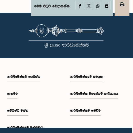
Facebook
මෙම පිටුව බෙදාගන්න
X
WhatsApp
LinkedIn
පාර්ලි‌මේන්තුව නරඹන්න
පාර්ලිමේන්තුවේ කටයුතු
දැනුමට
පාර්ලිමේන්තු මහලේකම් කාර්යාලය
සම්බන්ධ වන්න
පාර්ලිමේන්තුව සජීවීව
පාර්ලි‌මේන්තුවේ මන්ත්‍රීවරු