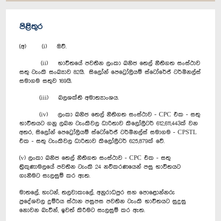
පිළිතුර
(අ) (i) ඔව්.
(ii) භාවිතයේ පවතින ලංකා ඛනිජ තෙල් නීතිගත සංස්ථාව
සතු ටැංකි සංඛ්‍යාව 82යි. සිලෝන් පෙට්‍රෝලියම් ස්ටෝරේජ් ටර්මිනල්ස්
සමාගම සතුව 169යි.
(iii) බලශක්ති අමාත්‍යාංශය.
(iv) ලංකා ඛනිජ තෙල් නීතිගත සංස්ථාව - CPC එක - සතු
භාවිතයට ගනු ලබන ටැංකිවල ධාරිතාව කිලෝලීටර් 612,611,443ක් වන
අතර, සිලෝන් පෙට්‍රෝලියම් ස්ටෝරේජ් ටර්මිනල්ස් සමාගම - CPSTL
එක - සතු ටැංකිවල ධාරිතාව කිලෝලීටර් 625,879ක් වේ.
‍(v) ලංකා ඛනිජ තෙල් නීතිගත සංස්ථාව - CPC එක - සතු
ත්‍රිකුණාමලයේ පවතින ටැංකි 24 නවීකරණයෙන් පසු භාවිතයට
ගැනීමට සැලසුම් කර ඇත.
මාතලේ, හැටන්, තලවාකැලේ, අනුරාධපුර සහ පොළොන්නරු
ප්‍රදේශවල දුම්රිය ස්ථාන පසුපස පවතින ටැංකි භාවිතයට සුදුසු
නොවන බැවින්, ඉවත් කිරීමට සැලසුම් කර ඇත.