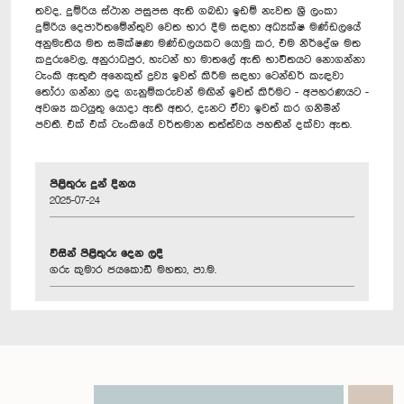
තවද, දුම්රිය ස්ථාන පසුපස ඇති ගබඩා ඉඩම් නැවත ශ්‍රී ලංකා
දුම්රිය දෙපාර්තමේන්තුව වෙත භාර දීම සඳහා අධ්‍යක්ෂ මණ්ඩලයේ
අනුමැතිය මත සමීක්ෂණ මණ්ඩලයකට යොමු කර, එම නිර්දේශ මත
කදුරුවෙල, අනුරාධපුර, හැටන් හා මාතලේ ඇති භාවිතයට නොගන්නා
ටැංකි ඇතුළු අනෙකුත් ද්‍රව්‍ය ඉවත් කිරීම සඳහා ටෙන්ඩර් කැඳවා
තෝරා ගන්නා ලද ගැනුම්කරුවන් මඟින් ඉවත් කිරීමට - අපහරණයට -
අවශ්‍ය කටයුතු යොදා ඇති අතර, දැනට ඒවා ඉවත් කර ගනිමින්
පවතී. එක් එක් ටැංකියේ වර්තමාන තත්ත්වය පහතින් දක්වා ඇත.
පිළිතුරු දුන් දිනය
2025-07-24
විසින් පිළිතුරු දෙන ලදී
ගරු කුමාර ජයකොඩි මහතා, පා.ම.