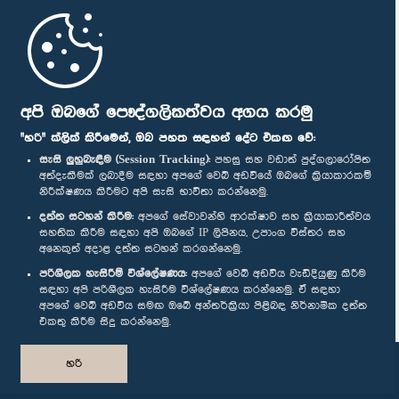
මුල් පිටුව
පාර්ලිමේන්තු ජංගම යෙදුම
අපි ඔබගේ පෞද්ගලිකත්වය අගය කරමු
"හරි" ක්ලික් කිරීමෙන්, ඔබ පහත සඳහන් දේට එකඟ වේ:
සැසි ලුහුබැඳීම (Session Tracking):
පහසු සහ වඩාත් පුද්ගලාරෝපිත
අත්දැකීමක් ලබාදීම සඳහා අපගේ වෙබ් අඩවියේ ඔබගේ ක්‍රියාකාරකම්
නිරීක්ෂණය කිරීමට අපි සැසි භාවිතා කරන්නෙමු.
අප හා සම්බන්ධ වී සිටින්න :
දත්ත සටහන් කිරීම:
අපගේ සේවාවන්හි ආරක්ෂාව සහ ක්‍රියාකාරීත්වය
සහතික කිරීම සඳහා අපි ඔබගේ IP ලිපිනය, උපාංග විස්තර සහ
අනෙකුත් අදාළ දත්ත සටහන් කරගන්නෙමු.
සම්මාන
පරිශීලක හැසිරීම් විශ්ලේෂණය:
අපගේ වෙබ් අඩවිය වැඩිදියුණු කිරීම
සඳහා අපි පරිශීලක හැසිරීම විශ්ලේෂණය කරන්නෙමු. ඒ සඳහා
අපගේ වෙබ් අඩවිය සමඟ ඔබේ අන්තර්ක්‍රියා පිළිබඳ නිර්නාමික දත්ත
පෞද්ගලිකත්ව ප්‍රතිපත්තිය
එකතු කිරීම සිදු කරන්නෙමු.
© ශ්‍රී ලංකා පාර්ලි‌මේන්තුව.
හරි
සියලු හිමිකම් ඇවිරිණි.
නිර්මාණය සහ සංවර්ධනය
TekGeeks