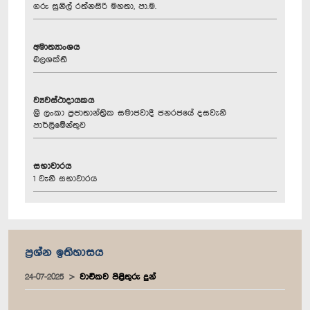
ගරු සුනිල් රත්නසිරි මහතා, පා.ම.
අමාත්‍යාංශය
බලශක්ති
ව්‍යවස්ථාදායකය
ශ්‍රී ලංකා ප්‍රජාතාන්ත්‍රික සමාජවාදී ජනරජයේ දසවැනි
පාර්ලිමේන්තුව
සභාවාරය
1 වැනි සභාවාරය
ප්‍රශ්න ඉතිහාසය
24-07-2025
වාචිකව පිළිතුරු දුන්