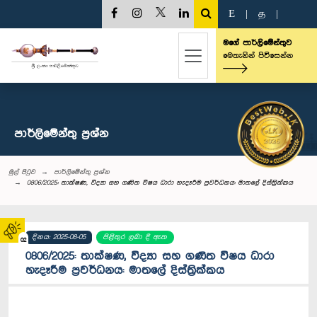
E
|
த
|
මගේ පාර්ලිමේන්තුව
මෙතැනින් පිවිසෙන්න
පාර්ලි‌මේන්තු‌ ප්‍රශ්න
මුල් පිටුව
පාර්ලි‌මේන්තු‌ ප්‍රශ්න
0806/2025: තාක්ෂණ, විද්‍යා සහ ගණිත විෂය ධාරා හැදෑරීම ප්‍රවර්ධනය: මාතලේ දිස්ත්‍රික්කය
දිනය: 2025-08-05
පිළිතුර ලබා දී ඇත
02
0806/2025: තාක්ෂණ, විද්‍යා සහ ගණිත විෂය ධාරා
හැදෑරීම ප්‍රවර්ධනය: මාතලේ දිස්ත්‍රික්කය