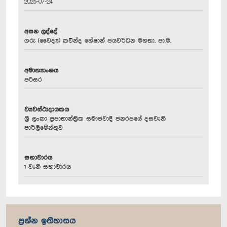
2025-07-24
අසන ලද්දේ
ගරු (වෛද්‍ය) කවින්ද හේෂාන් ජයවර්ධන මහතා, පා.ම.
අමාත්‍යාංශය
පරිසර
ව්‍යවස්ථාදායකය
ශ්‍රී ලංකා ප්‍රජාතාන්ත්‍රික සමාජවාදී ජනරජයේ දසවැනි
පාර්ලිමේන්තුව
සභාවාරය
1 වැනි සභාවාරය
ප්‍රශ්න ඉතිහාසය