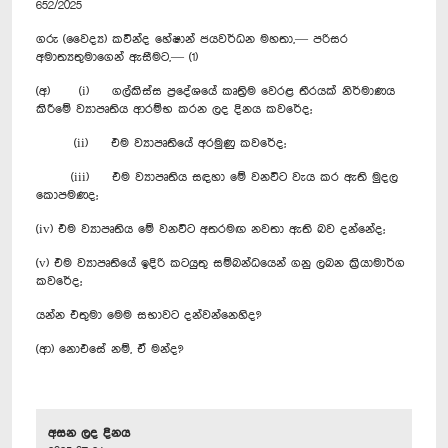
652/2025
ගරු (වෛද්‍ය) කවින්ද හේෂාන් ජයවර්ධන මහතා,— පරිසර
අමාත්‍යතුමාගෙන් ඇසීමට,— (1)
(අ) (i) ගල්කිස්ස ප්‍රදේශයේ කෘත්‍රිම වෙරළ තීරයක් නිර්මාණය
කිරීමේ ව්‍යාපෘතිය ආරම්භ කරන ලද දිනය කවරේද;
(ii) එම ව්‍යාපෘතියේ අරමුණු කවරේද;
(iii) එම ව්‍යාපෘතිය සඳහා මේ වනවිට වැය කර ඇති මුදල
කොපමණද;
(iv) එම ව්‍යාපෘතිය මේ වනවිට අතරමඟ නවතා ඇති බව දන්නේද;
(v) එම ව්‍යාපෘතියේ ඉදිරි කටයුතු සම්බන්ධයෙන් ගනු ලබන ක්‍රියාමාර්ග
කවරේද;
යන්න එතුමා මෙම සභාවට දන්වන්නෙහිද?
(ආ) නොඑසේ නම්, ඒ මන්ද?
අසන ලද දිනය