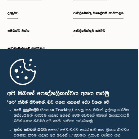
දැනුමට
පාර්ලිමේන්තු මහලේකම් කාර්යාලය
සම්බන්ධ වන්න
පාර්ලිමේන්තුව සජීවීව
පාර්ලි‌මේන්තුවේ මන්ත්‍රීවරු
මුල් පිටුව
පාර්ලිමේන්තු ජංගම යෙදුම
අපි ඔබගේ පෞද්ගලිකත්වය අගය කරමු
"හරි" ක්ලික් කිරීමෙන්, ඔබ පහත සඳහන් දේට එකඟ වේ:
සැසි ලුහුබැඳීම (Session Tracking):
පහසු සහ වඩාත් පුද්ගලාරෝපිත
අත්දැකීමක් ලබාදීම සඳහා අපගේ වෙබ් අඩවියේ ඔබගේ ක්‍රියාකාරකම්
නිරීක්ෂණය කිරීමට අපි සැසි භාවිතා කරන්නෙමු.
අප හා සම්බන්ධ වී සිටින්න :
දත්ත සටහන් කිරීම:
අපගේ සේවාවන්හි ආරක්ෂාව සහ ක්‍රියාකාරීත්වය
සහතික කිරීම සඳහා අපි ඔබගේ IP ලිපිනය, උපාංග විස්තර සහ