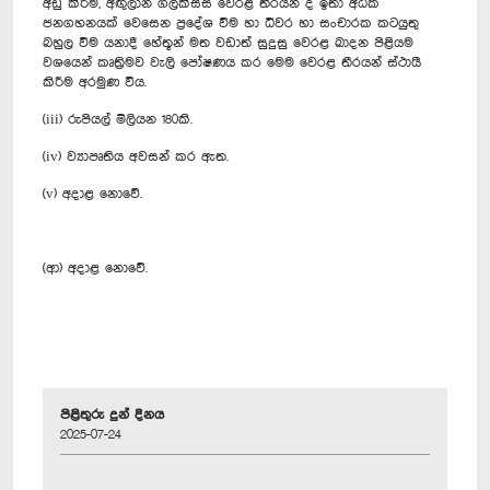
අඩු කිරීම, අඟුලාන ගල්කිස්ස වෙරළ තීරයන් ද ඉතා අධික
ජනගහනයක් වෙසෙන ප්‍රදේශ වීම හා ධීවර හා සංචාරක කටයුතු
බහුල වීම යනාදී හේතූන් මත වඩාත් සුදුසු වෙරළ ඛාදන පිළියම
වශයෙන් කෘත්‍රිමව වැලි පෝෂණය කර මෙම වෙරළ තීරයන් ස්ථායී
කිරීම අරමුණ විය.
(iii) රුපියල් මිලියන 180කි.
(iv) ව්‍යාපෘතිය අවසන් කර ඇත.
(v) අදාළ නොවේ.
(ආ) අදාළ නොවේ.
පිළිතුරු දුන් දිනය
2025-07-24