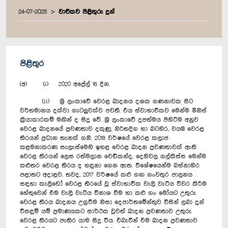
24-07-2025
වාචිකව පිළිතුරු දුන්
පිළිතුර
(අ) (i) 2020 අප්‍රේල් 16 දින.
(ii) ශ්‍රී ලංකාවේ වෙරළ ඛාදනය දශක ගණනාවක සිට
වර්තමානය දක්වා ගැටලුවක්ව පවතී. එය ස්වාභාවිකව මෙන්ම මිනිස්
ක්‍රියාකාරකම් මඟින් ද සිදු වේ. ශ්‍රී ලංකාවේ දූපත්මය පිහිටීම අනුව
වෙරළ ඛාදනයේ ප්‍රවණතාව දකුණු, නිරිතදිග හා බටහිර, වයඹ වෙරළ
තීරයන් ප්‍රධාන තැනක් ගනී. 2018 වර්ෂයේ වෙරළ කලාප
කළමනාකරණ සැලැස්මෙහි ඉහළ වෙරළ ඛාදන ප්‍රවණතාවක් ඇති
වෙරළ තීරයන් ලෙස රත්මලාන වෙඩිකන්ද, දෙහිවල ගල්කිස්ස මෙන්ම
කළුතර වෙරළ තීරය ද හඳුනා ගෙන ඇත. විශේෂයෙන්ම බස්නාහිර
පළාතට අදාළව. තවද, 2017 වර්ෂයේ කළු ගඟ ගංවතුර පාලනය
සඳහා කැලිඩෝ වෙරළ තීරයේ වූ ස්වාභාවික වැලි වැටිය විවර කිරීම
හේතුවෙන් එම වැලි වැටිය විනාශ වීම හා කළු ගං මෝයට උතුරු
වෙරළ තීරය ඛාදනය උග්‍රවීම නිසා දෙපාර්තමේන්තුව විසින් ලබා දුන්
විසඳුම් යම් ප්‍රමාණයකට සාර්ථක වූවත් ඛාදන ප්‍රවණතාව උතුරු
වෙරළ තීරයට පැතිර යාම සිදු විය. එබැවින් එම ඛාදන ප්‍රවණතාව