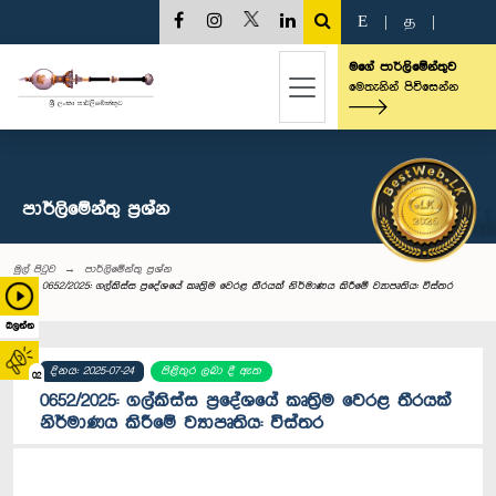
E
|
த
|
මගේ පාර්ලිමේන්තුව
මෙතැනින් පිවිසෙන්න
පාර්ලි‌මේන්තු‌ ප්‍රශ්න
මුල් පිටුව
පාර්ලි‌මේන්තු‌ ප්‍රශ්න
0652/2025: ගල්කිස්ස ප්‍රදේශයේ කෘත්‍රිම වෙරළ තීරයක් නිර්මාණය කිරීමේ ව්‍යාපෘතිය: විස්තර
බලන්න
දිනය: 2025-07-24
පිළිතුර ලබා දී ඇත
02
0652/2025: ගල්කිස්ස ප්‍රදේශයේ කෘත්‍රිම වෙරළ තීරයක්
නිර්මාණය කිරීමේ ව්‍යාපෘතිය: විස්තර