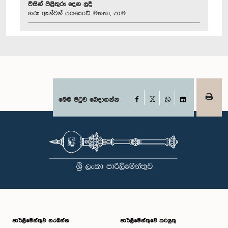
විසින් පිළිතුරු දෙන ලදී
ගරු ඇන්ටන් ජයකොඩි මහතා, පා.ම.
Facebook
මෙම පිටුව බෙදාගන්න
X
WhatsApp
LinkedIn
පාර්ලි‌මේන්තුව නරඹන්න
පාර්ලිමේන්තුවේ කටයුතු