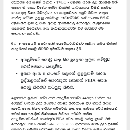
අධ්‍යාපන කොමිෂන් සභාව - TVEC - අනුමත කරන ලද ආයතන 16ක්
සඳහා ශ්‍රී ලංකා විදේශ සේවා නියුක්ති කාර්යාංශය විසින් අනුමත
කරන ලද විෂය නිර්දේශය හා කාලසටහන අනුව නිවාස පාදක
සාත්තු සේවක පුහුණු පාඨමාලා පැවැත්වීමට කාර්යාංශය විසින්
අනුමැතිය ලබා දී ඇත. අදාළ ආයතනවල තොරතුරු ඇමුණුමෙහි
සඳහන්ව තිබෙනවා. ගරු කථානායකතුමනි, එම ඇමුණුම මම
සභාගත* කරනවා.
(iv) ● සුදුසුකම් සපුරා ඇති අයදුම්කරුවන්හට online ක්‍රමය ඔස්සේ
අයදුම්පත් යොමු කිරීමට අවස්ථාව සලසා දීම.
අයදුම්පත් යොමු කළ සියලුදෙනා මූලික සම්මුඛ
පරීක්ෂණයට කැඳවීම.
ඉහත අංක ii යටතේ සඳහන් සුදුසුකම් සහිත
පුද්ගලයන්ගේ තොරතුරු පමණක් PIBA වෙත
යොමු කිරීමට කටයුතු කිරීම.
ලොතරැයි ක්‍රමයට තේරී ඇති අයදුම්කරුවන්ට වෛද්‍ය වාර්තා හා
පොලිස් වාර්තා ලබා ගැනීමට අවශ්‍ය කාර්යාංශ ලිපි නිකුත් කරනු
ලැබේ. අදාළ සියලු ලේඛන සම්පූර්ණ කළ පසු වෛද්‍ය පරීක්ෂණයෙන්
සමත් සහ පොලිස් නිෂ්කාසන වාර්තා -මෙරට- සහිත
අයදුම්කරුවන්ගේ තොරතුරු PIBA වෙත යොමු කරනු ලැබේ. එම
තොරතුරු PIBA විසින් Safe Foundation ආයතනය වෙත ලබා දීමෙන්
අනතුරුව සම්මුඛ පරීක්ෂණ කටයුතු ශ්‍රී ලංකා විදේශ සේවා නියුක්ති