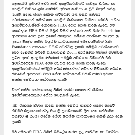
ලොතරැයි ක්‍රමයට තේරී ඇති අයදුම්කරුවන්ට වෛද්‍ය වාර්තා හා
පොලිස් වාර්තා ලබා ගැනීමට අවශ්‍ය කාර්යාංශ ලිපි නිකුත් කරනු
ලැබේ. අදාළ සියලු ලේඛන සම්පූර්ණ කළ පසුව වෛද්‍ය
පරීක්ෂණයෙන් සමත් සහ පොලිස් නිෂ්කාසන වාර්තා -මෙරට- සහිත
අයදුම්කරුවන්ගේ තොරතුරු PIBA වෙත යොමු කරනු ලැබේ. එම
‍තොරතුරු PIBA විසින්, ඔවුන් විසින් පත් කර ඇති Safe Foundation
ආයතනය වෙත ලබා දීමෙන් අනතුරුව සම්මුඛ පරීක්ෂණ කටයුතු ශ්‍රී
ලංකා විදේශ සේවා නියුක්ති කාර්යාංශයේ මෙහෙයවීමෙන් Safe
Foundation ආයතනය විසින් පවත්වනු ලැබේ. සම්මුඛ පරීක්ෂණයට
පෙර දැනුවත් කිරීමේ වැඩසටහන් Zoom තාක්ෂණය ඔස්සේ පවත්වනු
ලබන අතර අයදුම්කරුවන්ගේ සම්මුඛ පරීක්ෂණ වීඩියෝව එම
අවස්ථාවේදීම PIBA වෙබ් අඩවිය වෙත යොමු කරනු ලැබේ.
අයදුම්කරුවන්ගේ සම්මුඛ පරීක්ෂණයන්ගේ පටිගත වීඩියෝව පරීක්ෂා
කිරීමෙන් අනතුරුව එරට සේවා යෝජකයන් විසින් තමාට අවශ්‍ය
සාත්තු සේවකයා තෝරාගනු ලැබේ.
එසේ සේවා යෝජකයෙකු විසින් තෝරා ගතහොත් රැකියා
අපේක්ෂකයෙකුහට සේවා ගිවිසුමක් ලැබේ.
(iii) ඊශ්‍රායල නිවාස පාදක සාත්තු සේවක තනතුර සඳහා අයදුම්
කිරීමට බලාපොරොත්තු වන ශ්‍රී ලාංකිකයන්ට දින 45ක නේවාසික
පුහුණුව ශ්‍රී ලංකා විදේශ සේවා නියුක්ති කාර්යාංශය මඟින් ලබා දෙනු
ලැබේ.
මීට අමතරව PIBA විසින් නිර්දේශ කරන ලද තෘතීයික හා වෘත්තීය