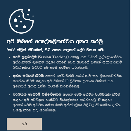
මුල් පිටුව
පාර්ලිමේන්තු ජංගම යෙදුම
අපි ඔබගේ පෞද්ගලිකත්වය අගය කරමු
"හරි" ක්ලික් කිරීමෙන්, ඔබ පහත සඳහන් දේට එකඟ වේ:
සැසි ලුහුබැඳීම (Session Tracking):
පහසු සහ වඩාත් පුද්ගලාරෝපිත
අත්දැකීමක් ලබාදීම සඳහා අපගේ වෙබ් අඩවියේ ඔබගේ ක්‍රියාකාරකම්
නිරීක්ෂණය කිරීමට අපි සැසි භාවිතා කරන්නෙමු.
අප හා සම්බන්ධ වී සිටින්න :
දත්ත සටහන් කිරීම:
අපගේ සේවාවන්හි ආරක්ෂාව සහ ක්‍රියාකාරීත්වය
සහතික කිරීම සඳහා අපි ඔබගේ IP ලිපිනය, උපාංග විස්තර සහ
අනෙකුත් අදාළ දත්ත සටහන් කරගන්නෙමු.
සම්මාන
පරිශීලක හැසිරීම් විශ්ලේෂණය:
අපගේ වෙබ් අඩවිය වැඩිදියුණු කිරීම
සඳහා අපි පරිශීලක හැසිරීම විශ්ලේෂණය කරන්නෙමු. ඒ සඳහා
අපගේ වෙබ් අඩවිය සමඟ ඔබේ අන්තර්ක්‍රියා පිළිබඳ නිර්නාමික දත්ත
පෞද්ගලිකත්ව ප්‍රතිපත්තිය
එකතු කිරීම සිදු කරන්නෙමු.
© ශ්‍රී ලංකා පාර්ලි‌මේන්තුව.
හරි
සියලු හිමිකම් ඇවිරිණි.