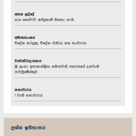
අසන ලද්දේ
ගරු හෙක්ටර් අප්පුහාමි මහතා, පා.ම.
අමාත්‍යාංශය
විදේශ කටයුතු, විදේශ රැකියා සහ සංචාරක
ව්‍යවස්ථාදායකය
ශ්‍රී ලංකා ප්‍රජාතාන්ත්‍රික සමාජවාදී ජනරජයේ දසවැනි
පාර්ලිමේන්තුව
සභාවාරය
1 වැනි සභාවාරය
ප්‍රශ්න ඉතිහාසය