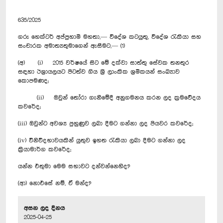
635/2025
ගරු හෙක්ටර් අප්පුහාමි මහතා,— විදේශ කටයුතු, විදේශ රැකියා සහ
සංචාරක අමාත්‍යතුමාගෙන් ඇසීමට,— (1)
(අ) (i) 2015 වර්ෂයේ සිට මේ දක්වා සාත්තු සේවක තනතුර
සඳහා ඊශ්‍රායලයට පිටත්ව ගිය ශ්‍රී ලාංකික ශ්‍රමිකයන් සංඛ්‍යාව
කොපමණද;
(ii) ඔවුන් තෝරා ගැනීමේදී අනුගමනය කරන ලද ක්‍රමවේදය
කවරේද;
(iii) ඔවුන්ට අවශ්‍ය පුහුණුව ලබා දීමට ගන්නා ලද පියවර කවරේද;
(iv) විනිවිදභාවයකින් යුතුව ඉහත රැකියා ලබා දීමට ගන්නා ලද
ක්‍රියාමාර්ග කවරේද;
යන්න එතුමා මෙම සභාවට දන්වන්නෙහිද?
(ආ) නොඑසේ නම්, ඒ මන්ද?
අසන ලද දිනය
2025-04-25