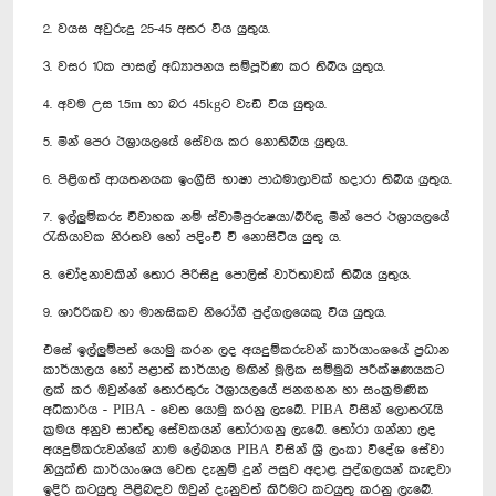
2. වයස අවුරුදු 25-45 අතර විය යුතුය.
3. වසර 10ක පාසල් අධ්‍යාපනය සම්පූර්ණ කර තිබිය යුතුය.
4. අවම උස 1.5m හා බර 45kgට වැඩි විය යුතුය.
5. මින් පෙර ඊශ්‍රායලයේ සේවය කර නොතිබිය යුතුය.
6. පිළිගත් ආයතනයක ඉංග්‍රීසි භාෂා පාඨමාලාවක් හදාරා තිබිය යුතුය.
7. ඉල්ලුම්කරු විවාහක නම් ස්වාමිපුරුෂයා/බිරිඳ මින් පෙර ඊශ්‍රායලයේ
රැකියාවක නිරතව හෝ පදිංචි වී නොසිටිය යුතු ය.
8. චෝදනාවකින් තොර පිරිසිදු පොලිස් වාර්තාවක් තිබිය යුතුය.
9. ශාරීරිකව හා මානසිකව නිරෝගී පුද්ගලයෙකු විය යුතුය.
එසේ ඉල්ලුම්පත් යොමු කරන ලද අයදුම්කරුවන් කාර්යාංශයේ ප්‍රධාන
කාර්යාලය හෝ පළාත් කාර්යාල මඟින් මූලික සම්මුඛ පරීක්ෂණයකට
ලක් කර ඔවුන්ගේ තොරතුරු ඊශ්‍රායලයේ ජනගහන හා සංක්‍රමණික
අධිකාරිය - PIBA - වෙත යොමු කරනු ලැබේ. PIBA විසින් ලොතරැයි
ක්‍රමය අනුව සාත්තු සේවකයන් තෝරාගනු ලැබේ. තෝරා ගන්නා ලද
අයදුම්කරුවන්ගේ නාම ලේඛනය PIBA විසින් ශ්‍රී ලංකා විදේශ සේවා
නියුක්ති කාර්යාංශය වෙත දැනුම් දුන් පසුව අදාළ පුද්ගලයන් කැඳවා
ඉදිරි කටයුතු පිළිබඳව ඔවුන් දැනුවත් කිරීමට කටයුතු කරනු ලැබේ.