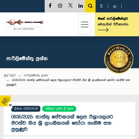
E
|
த
|
මගේ පාර්ලිමේන්තුව
මෙතැනින් පිවිසෙන්න
පාර්ලි‌මේන්තු‌ ප්‍රශ්න
මුල් පිටුව
පාර්ලි‌මේන්තු‌ ප්‍රශ්න
0635/2025: සාත්තු සේවකයන් ලෙස ඊශ්‍රායලයට පිටත්ව ගිය ශ්‍රී ලාංකිකයන්: තෝරා ගැනීම සහ
පුහුණුව
02
දිනය: 2025-04-25
පිළිතුර ලබා දී ඇත
0635/2025: සාත්තු සේවකයන් ලෙස ඊශ්‍රායලයට
පිටත්ව ගිය ශ්‍රී ලාංකිකයන්: තෝරා ගැනීම සහ
පුහුණුව