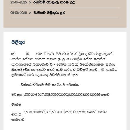
25-04-2025
රැස්වීම් අවලංගු කරන ලදී
05-06-2025
වාචිකව පිළිතුරු දුන්
පිළිතුර
(අ) (i) 2015 වසරේ සිට 2025.05.20 දින දක්වා ඊශ්‍රායලයේ
සාත්තු සේවක රැකියා සඳහා ශ්‍රී ලංකා විදේශ සේවා නියුක්ති
කාර්යාංශයේ ලියාපදිංචි වී - දේශීය රැකියා නියෝජිතායතන, ස්වයං
ලියාපදිංචිය හා දෙරට අතර ඇති කරගත් ගිවිසුම් අනුව - ශ්‍රී ලාංකික
ශ්‍රමිකයන් 16,232දෙනෙකු පිටත්ව ගොස් ඇත.
විස්තරාත්මකව එම සංඛ්‍යාව මෙසේය.
වර්ෂය
2015
2016
2017
2018
2019
2020
2021
2022
2023
2024
2025
එකතුව
විදේශ
1,595
1,766
1,880
1,661
1,531
769
1,257
1,601
1,528
1,994
650
16,232
ගත වූ
සංඛ්‍යාව