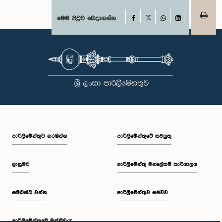
Facebook
මෙම පිටුව බෙදාගන්න
X
WhatsApp
LinkedIn
පාර්ලි‌මේන්තුව නරඹන්න
පාර්ලිමේන්තුවේ කටයුතු
දැනුමට
පාර්ලිමේන්තු මහලේකම් කාර්යාලය
සම්බන්ධ වන්න
පාර්ලිමේන්තුව සජීවීව
පාර්ලි‌මේන්තුවේ මන්ත්‍රීවරු