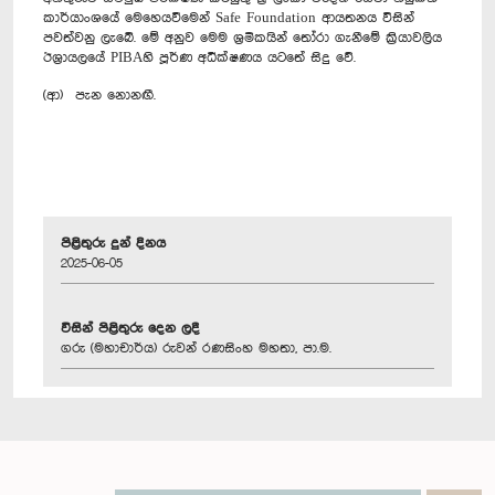
කාර්යාංශයේ මෙහෙයවීමෙන් Safe Foundation ආයතනය විසින්
පවත්වනු ලැබේ. මේ අනුව මෙම ශ්‍රමිකයින් තෝරා ගැනීමේ ක්‍රියාවලිය
ඊශ්‍රායලයේ PIBAහි පූර්ණ අධීක්ෂණය යටතේ සිදු වේ.
(ආ) පැන නොනඟී.
පිළිතුරු දුන් දිනය
2025-06-05
විසින් පිළිතුරු දෙන ලදී
ගරු (මහාචාර්ය) රුවන් රණසිංහ මහතා, පා.ම.