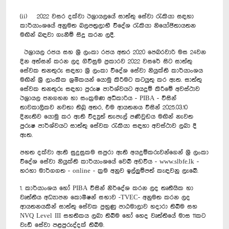
(ii) 2022 වසර දක්වා ඊශ්‍රායලයේ සාත්තු සේවා රැකියා සඳහා
කාර්යාංශයේ අනුමත බලපත්‍රලාභී විදේශ රැකියා නියෝජිතායතන
මඟින් බඳවා ගැනීම් සිදු කරන ලදී.
ඊශ්‍රායල රජය සහ ශ්‍රී ලංකා රජය අතර 2020 පෙබරවාරි මස 24වන
දින අත්සන් කරන ලද ගිවිසුම ප්‍රකාරව 2022 වසරේ සිට සාත්තු
සේවක තනතුරු සඳහා ශ්‍රී ලංකා විදේශ සේවා නියුක්ති කාර්යාංශය
මඟින් ශ්‍රී ලාංකික ශ්‍රමිකයන් යොමු කිරීමට කටයුතු කර ඇත. සාත්තු
සේවක තනතුරු සඳහා පුරුෂ පාර්ශ්වයට අයදුම් කිරීමේ අවස්ථාව
ඊශ්‍රායල ජනගහන හා සංක්‍රමණ අධිකාරිය - PIBA - විසින්
තාවකාලිකව නවතා තිබූ අතර, එම ආයතනය විසින් 2025.03.10
දිනැතිව යොමු කර ඇති විද්‍යුත් තැපැල් පණිවුඩය මඟින් නැවත
පුරුෂ පාර්ශ්වයට සාත්තු සේවක රැකියා සඳහා අවස්ථාව ලබා දී
ඇත.
පහත දක්වා ඇති සුදුසුකම සපුරා ඇති අයදුම්කරුවන්ගෙන් ශ්‍රී ලංකා
විදේශ සේවා නියුක්ති කාර්යාංශයේ වෙබ් අඩවිය - www.slbfe.lk -
හරහා මාර්ගගත - online - ක්‍රම අනුව ඉල්ලුම්පත් කැඳවනු ලැබේ.
1. කාර්යාංශය හෝ PIBA විසින් ‍නිර්දේශ කරන ලද තෘතීයික හා
වෘත්තීය අධ්‍යාපන කොමිෂන් සභාව -TVEC- අනුමත කරන ලද
ආයතනයකින් සාත්තු සේවක පුහුණු පාඨමාලාව හදාරා තිබීම සහ
NVQ Level III සහතිකය ලබා තිබීම හෝ හෙද වෘත්තියේ මාස 11කට
වැඩි සේවා පළපුරුද්දක් තිබීම.