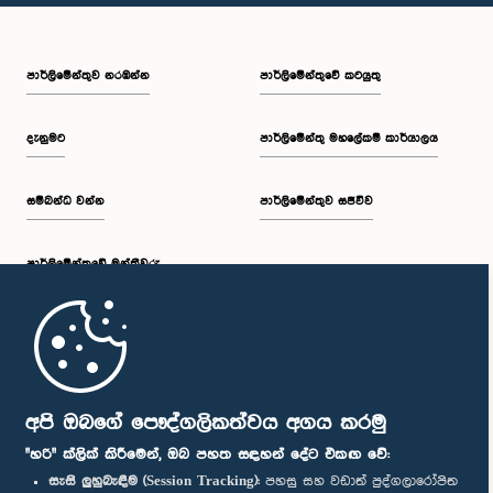
පාර්ලි‌මේන්තුව නරඹන්න
පාර්ලිමේන්තුවේ කටයුතු
දැනුමට
පාර්ලිමේන්තු මහලේකම් කාර්යාලය
සම්බන්ධ වන්න
පාර්ලිමේන්තුව සජීවීව
පාර්ලි‌මේන්තුවේ මන්ත්‍රීවරු
මුල් පිටුව
පාර්ලිමේන්තු ජංගම යෙදුම
අපි ඔබගේ පෞද්ගලිකත්වය අගය කරමු
"හරි" ක්ලික් කිරීමෙන්, ඔබ පහත සඳහන් දේට එකඟ වේ:
සැසි ලුහුබැඳීම (Session Tracking):
පහසු සහ වඩාත් පුද්ගලාරෝපිත