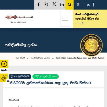
E
|
த
|
මගේ පාර්ලිමේන්තුව
මෙතැනින් පිවිසෙන්න
පාර්ලි‌මේන්තු‌ ප්‍රශ්න
මුල් පිටුව
පාර්ලි‌මේන්තු‌ ප්‍රශ්න
0513/2025: ප්‍රතිසංස්කරණය කළ යුතු වැව්: විස්තර
බලන්න
දිනය: 2025-04-09
පිළිතුර ලබා දී ඇත
02
0513/2025: ප්‍රතිසංස්කරණය කළ යුතු වැව්: විස්තර
513/2025