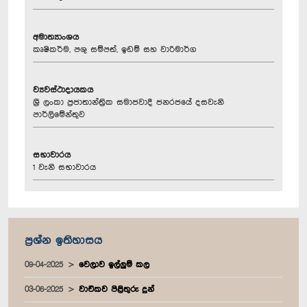
අමාත්‍යාංශය
කෘෂිකර්ම, පශු සම්පත්, ඉඩම් සහ වාරිමාර්ග
ව්‍යවස්ථාදායකය
ශ්‍රී ලංකා ප්‍රජාතාන්ත්‍රික සමාජවාදී ජනරජයේ දසවැනි
පාර්ලිමේන්තුව
සභාවාරය
1 වැනි සභාවාරය
ප්‍රශ්න ඉතිහාසය
09-04-2025
වෙලාව ඉල්ලුම් කල
03-06-2025
වාචිකව පිළිතුරු දුන්