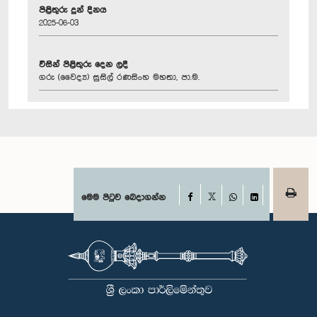
පිළිතුරු දුන් දිනය
2025-06-03
විසින් පිළිතුරු දෙන ලදී
ගරු (වෛද්‍ය) සුසිල් රණසිංහ මහතා, පා.ම.
Facebook
මෙම පිටුව බෙදාගන්න
X
WhatsApp
LinkedIn