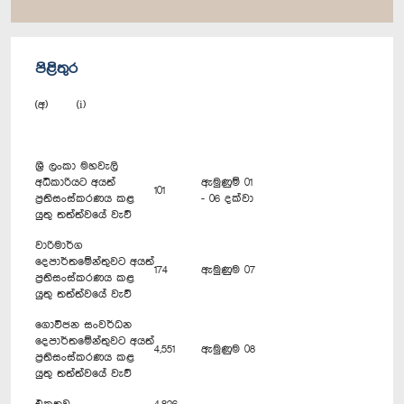
පිළිතුර
(අ) (i)
ශ්‍රී ලංකා මහවැලි
අධිකාරියට අයත්
ඇමුණුම් 01
101
ප්‍රතිසංස්කරණය කළ
- 06 දක්වා
යුතු තත්ත්වයේ වැව්
වාරිමාර්ග
දෙපාර්තමේන්තුවට අයත්
174
ඇමුණුම 07
ප්‍රතිසංස්කරණය කළ
යුතු තත්ත්වයේ වැව්
ගොවිජන සංවර්ධන
දෙපාර්තමේන්තුවට අයත්
4,551
ඇමුණුම 08
ප්‍රතිසංස්කරණය කළ
යුතු තත්ත්වයේ වැව්