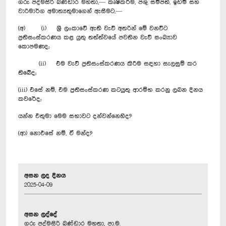
ගරු පද්මසිරි බණ්ඩාර මහතා,— කෘෂිකර්ම, පශු සම්පත්, ඉඩම් සහ
වාරිමාර්ග අමාත්‍යතුමාගෙන් ඇසීමට,—
(අ) (i) ශ්‍රී ලංකාවේ ඇති වැව් අතරින් මේ වනවිට
ප්‍රතිසංස්කරණය කළ යුතු තත්ත්වයේ පවතින වැව් සංඛ්‍යාව
කොපමණද;
(ii) එම වැව් ප්‍රතිසංස්කරණය කිරීම සඳහා සැලසුම් කර
තිබේද;
(iii) එසේ නම්, එම ප්‍රතිසංස්කරණ කටයුතු ආරම්භ කරනු ලබන දිනය
කවරේද;
යන්න එතුමා මෙම සභාවට දන්වන්නෙහිද?
(ආ) නොඑසේ නම්, ඒ මන්ද?
අසන ලද දිනය
2025-04-09
අසන ලද්දේ
ගරු පද්මසිරි බණ්ඩාර මහතා, පා.ම.