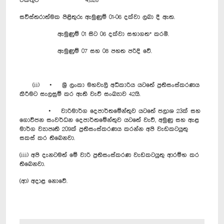
එකතුව
4,826
සවිස්තරාත්මක පිළිතුරු ඇමුණුම් 01-06 දක්වා ලබා දී ඇත.
ඇමුණුම් 01 සිට 06 දක්වා සභාගත* කරමි.
ඇමුණුම් 07 සහ 08 පහත පරිදි වේ.
(ii) • ශ්‍රී ලංකා මහවැලි අධිකාරිය යටතේ ප්‍රතිසංස්කරණය
කිරීමට සැලසුම් කර ඇති වැව් සංඛ්‍යාව 42යි.
• වාරිමාර්ග දෙපාර්තමේන්තුව යටතේ ජලාශ 23ක් සහ
ගොවිජන සංවර්ධන දෙපාර්තමේන්තුව යටතේ වැව්, අමුණු සහ ඇළ
මාර්ග ව්‍යාපෘති 209ක් ප්‍රතිසංස්කරණය කරන්න අපි වැඩකටයුතු
සකස් කර තිබෙනවා.
(iii) අපි දැනටමත් මේ වාරි ප්‍රතිසංස්කරණ වැඩකටයුතු ආරම්භ කර
තිබෙනවා.
(ආ) අදාළ නොවේ.