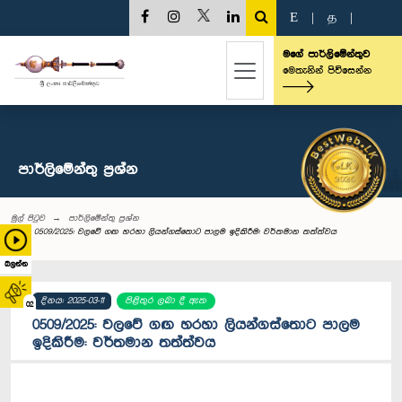
E
|
த
|
මගේ පාර්ලිමේන්තුව
මෙතැනින් පිවිසෙන්න
පාර්ලි‌මේන්තු‌ ප්‍රශ්න
මුල් පිටුව
පාර්ලි‌මේන්තු‌ ප්‍රශ්න
0509/2025: වලවේ ගඟ හරහා ලියන්ගස්තොට පාලම ඉදිකිරීම: වර්තමාන තත්ත්වය
බලන්න
දිනය: 2025-03-11
පිළිතුර ලබා දී ඇත
02
0509/2025: වලවේ ගඟ හරහා ලියන්ගස්තොට පාලම
ඉදිකිරීම: වර්තමාන තත්ත්වය