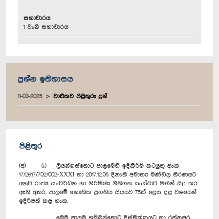
සභාවාරය
1 වැනි සභාවාරය
ප්‍රශ්න ඉතිහාසය
11-03-2025
වාචිකව පිළිතුරු දුන්
පිළිතුර
(අ) (i) ලියන්ගස්තොට පාලමෙහි ඉදිකිරීම් කටයුතු අංක
17/2617/702/002-XXXI හා 2017.12.05 දිනැති අමාත්‍ය මණ්ඩල තීරණයට
අනුව රාජ්‍ය සංවර්ධන හා නිර්මාණ නීතිගත සංස්ථාව මඟින් සිදු කර
ඇති අතර, පාලමේ භෞතික ප්‍රගතිය සියයට 75ක් ලෙස දළ වශයෙන්
ඉදිරිපත් කළ හැක.
මෙම පාලම හම්බන්තොට දිස්ත්‍රික්කයට හා රත්නපුර