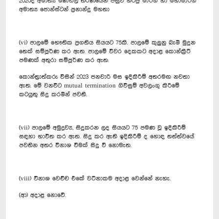
2020දී අමාත්‍ය මණ්ඩල තීරණයෙන් පසුව හිටපු මාර්ග හා මහාමාර්ග
අමාත්‍ය ජොන්ස්ටන් ප්‍රනාන්දු මහතා
(vi) පාලමේ භෞතික ප්‍රගතිය සියයට 75කි. පාලමේ කුලුනු බැමි මුදුන
තෙක් සම්පූර්ණ කර ඇත. පාලමේ විවර දෙකකට අදාළ කොන්ක්‍රීට්
පමණක් අතුරා සම්පූර්ණ කර ඇත.
කොන්ත්‍රාත්කරු විසින් 2023 ජනවාරි මස ඉදිකිරීම් අතරමඟ නවතා
ඇත. මේ වනවිට mutual termination ගිවිසුම් අවලංගු කිරීමේ
කට‍යුතු සිදු කරමින් පවතී.
(vii) පාලමේ අමුද්‍රව්‍ය, සිදුකරන ලද සියයට 75 පමණ වූ ඉදිකිරීම්
සඳහා භාවිත කර ඇත. සිදු කර ඇති ඉදිකිරීම් ද හොඳ තත්ත්වයේ
පවතින අතර විනාශ වීමක් සිදු වී නොමැත.
(viii) විනාශ වෙච්ච එකේ වටිනාකම අදාළ වෙන්නේ නැහැ.
(ආ) අදාළ නොවේ.