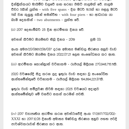
දිස්ත්‍රික්කයට මායිම්ව වලවේ ගඟ හරහා පිහිටි පාලමක් වේ. පාලම
විවර 5කින් යුක්ත - with five spans - දිග මීටර් 16.5ක් හා පළල මීටර්
11ක් වන කුලුනු 4කින් සමන්විත - with four piers - හා ආධාරක යා
බැමි දෙකකින් - two abutments - යුක්ත වේ.
(ii) 2017 දෙසැම්බර් 25 දින ආරම්භක දිනය වේ.
අවසන් කිරීමට නියමිතව තිබූ දිනය - 2019 ජුනි 03.
අංක අමප/20/0861/206/037 දරන අමාත්‍ය මණ්ඩල තීරණය අනුව වැඩ
අවසන් කිරීමට නියමිත දිනය 2022.07.21 ලෙස සංශෝධනය කර ඇත.
(iii) ආරම්භක කොන්ත්‍රාත් වටිනාකම - රුපියල් මිලියන 270,948,715.11කි.
2020 වර්ෂයේදී සිදු කරන ලද ඉතුරු වැඩ සඳහා වූ සංශෝධිත
ඇස්තමේන්තුවේ වටිනාකම - රුපියල් මිලියන 194,894,221.37කි.
ඉතුරු වැඩ සම්පූර්ණ කිරීම සඳහා 2025 වර්ෂයට අදාළව
ඇස්තමේන්තුව මේ වනවිට සකස් කරමින් පවතී.
(iv) 2017 ව්‍යාපෘතිය ආරම්භ කරන අවස්ථාවේදී අංක 17/2617/702/002-
XXXI හා 2017.12.05 දිනැති අමාත්‍ය මණ්ඩල තීරණය අනුව පහත පරිදි
පාර්ශ්වකරුවන් තීරණය කර ඇත.