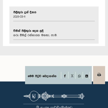
පිළිතුරු දුන් දිනය
2025-03-11
විසින් පිළිතුරු දෙන ලදී
ගරු බිමල් රත්නායක මහතා, පා.ම.
Facebook
මෙම පිටුව බෙදාගන්න
X
WhatsApp
LinkedIn