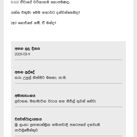
(viii) ඒවායේ වටිනාකම කොපමණද;
යන්න එතුමා මෙම සභාවට දන්වන්නෙහිද?
(ආ) නොඑසේ නම්, ඒ මන්ද?
අසන ලද දිනය
2025-03-11
අසන ලද්දේ
ගරු උපුල් කිත්සිරි මහතා, පා.ම.
අමාත්‍යාංශය
ප්‍රවාහන, මහාමාර්ග වරාය සහ සිවිල් ගුවන් සේවා
ව්‍යවස්ථාදායකය
ශ්‍රී ලංකා ප්‍රජාතාන්ත්‍රික සමාජවාදී ජනරජයේ දසවැනි
පාර්ලිමේන්තුව