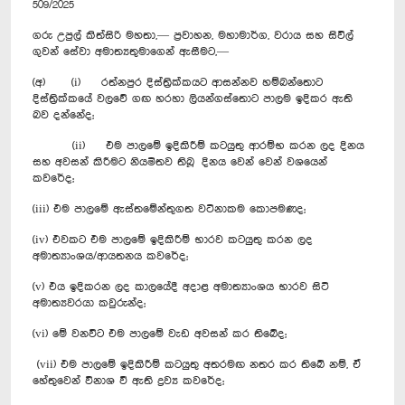
509/2025
ගරු උපුල් කිත්සිරි මහතා,— ප්‍රවාහන, මහාමාර්ග, වරාය සහ සිවිල්
ගුවන් සේවා අමාත්‍යතුමාගෙන් ඇසීමට,—
(අ) (i) රත්නපුර දිස්ත්‍රික්කයට ආසන්නව හම්බන්තොට
දිස්ත්‍රික්කයේ වලවේ ගඟ හරහා ලියන්ගස්තොට පාලම ඉදිකර ඇති
බව දන්නේද;
(ii) එම පාලමේ ‍ඉදිකිරීම් කටයුතු ආරම්භ කරන ලද දිනය
සහ අවසන් කිරීමට නියමිතව තිබූ දිනය වෙන් වෙන් වශයෙන්
කවරේද;
(iii) එම පාලමේ ඇස්තමේන්තුගත වටිනාකම කොපමණද;
(iv) එවකට එම පාලමේ ඉදිකිරීම් භාරව කටයුතු කරන ලද
අමාත්‍යාංශය/ආයතනය කවරේද;
(v) එය ඉදිකරන ලද කාලයේදී අදාළ අමාත්‍යාංශය භාරව සිටි
අමාත්‍යවරයා කවුරුන්ද;
(vi) මේ වනවිට එම පාලමේ වැඩ අවසන් කර තිබේද;
‍‍ (vii) එම පාලමේ ඉදිකිරීම් කටයුතු අතරමඟ නතර කර තිබේ නම්, ඒ
හේතුවෙන් විනාශ වී ඇති ද්‍රව්‍ය කවරේද;