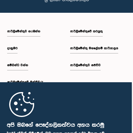
පාර්ලි‌මේන්තුව නරඹන්න
පාර්ලිමේන්තුවේ කටයුතු
දැනුමට
පාර්ලිමේන්තු මහලේකම් කාර්යාලය
සම්බන්ධ වන්න
පාර්ලිමේන්තුව සජීවීව
පාර්ලි‌මේන්තුවේ මන්ත්‍රීවරු
මුල් පිටුව
පාර්ලිමේන්තු ජංගම යෙදුම
අපි ඔබගේ පෞද්ගලිකත්වය අගය කරමු