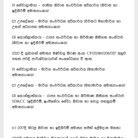
(1) සේවාලාභියා - ජාතික නිවාස සංවර්ධන අධිකාරිය (නිවාස හා
ඉදිකිරීම් අමාත්‍යාංශය)
(2) උපදේශක - මාර්ග සංවර්ධන අධිකාරිය (එවකට මහාමාර්ග හා
උසස් අධ්‍යාපන අමාත්‍යාංශය)
(3) කොන්ත්‍රාත්කරු - රාජ්‍ය සංවර්ධන හා නිර්මාණ නීතිගත සංස්ථාව
(නිවාස හා ඉදිකිරීම් අමාත්‍යාංශය)
2020 දී ලබාගත් අමාත්‍ය මණ්ඩල තීරණ අංක CP/20/861/206/037 අනුව
පහත පරිදි පාර්ශ්වකරුවන් සංශෝධනය වී ඇත. ‍
(1) සේවාලාභියා - මාර්ග සංවර්ධන අධිකාරිය (මහාමාර්ග
අමාත්‍යාංශය)
(2) උපදේශක - මාර්ග සංවර්ධන අධිකාරිය (මහාමාර්ග අමාත්‍යාංශය)
(3) කොන්ත්‍රාත්කරු - රාජ්‍ය සංවර්ධන හා නිර්මාණ නීතිගත සංස්ථාව
SD&CC (ඉදිකිරීම්, ඉංජිනේරු සේවා, නිවාස හා පොදු පහසුකම්
අමාත්‍යාංශය)
(v) 2017දී හිටපු නිවාස හා ඉදිකිරීම් අමාත්‍ය සජිත් ප්‍රේමදාස මහතා