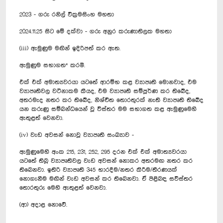
2023 - ගරු රනිල් වික්‍රමසිංහ මහතා
2024.11.25 සිට මේ දක්වා - ගරු අනුර කරුණාතිලක මහතා
(iii) ඇමුණුම මඟින් ඉදිරිපත් කර ඇත.
ඇමුණුම සභාගත* කරමි.
එක් එක් අමාත්‍යවරයා යටතේ ආරම්භ කළ ව්‍යාපෘති මොනවාද, එම
ව්‍යාපෘතිවල වටිනාකම කීයද, එම ව්‍යාපෘති සම්පූර්ණ කර තිබේද,
අතරමැද නතර කර තිබේද, නිශ්චිත තොරතුරක් නැති ව්‍යාපෘති තිබේද
යන කරුණු සම්බන්ධයෙන් වූ විස්තර මම සභාගත කළ ඇමුණුමෙහි
ඇතුළත් වෙනවා.
(iv) වැඩ අවසන් නොවූ ව්‍යාපෘති සංඛ්‍යාව -
ඇමුණුමෙහි අංක 215, 231, 252, 295 දරන එක් එක් අමාත්‍යවරයා
යටතේ තිබූ ව්‍යාපෘතිවල වැඩ අවසන් නොකර අතරමඟ නතර කර
තිබෙනවා. ඉතිරි ව්‍යාපෘති 345 භාරදීම/නතර කිරීම/තීරණයක්
නොගැනීම මඟින් වැඩ අවසන් කර තිබෙනවා. ඒ පිළිබඳ සවිස්තර
තොරතුරු මෙහි ඇතුළත් වෙනවා.
(ආ) අදාළ නොවේ.