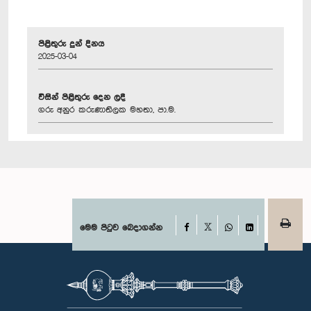
පිළිතුරු දුන් දිනය
2025-03-04
විසින් පිළිතුරු දෙන ලදී
ගරු අනුර කරුණාතිලක මහතා, පා.ම.
Facebook
මෙම පිටුව බෙදාගන්න
X
WhatsApp
LinkedIn