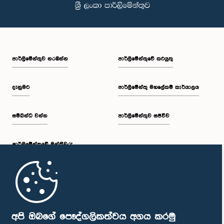
පාර්ලි‌මේන්තුව නරඹන්න
පාර්ලිමේන්තුවේ කටයුතු
දැනුමට
පාර්ලිමේන්තු මහලේකම් කාර්යාලය
සම්බන්ධ වන්න
පාර්ලිමේන්තුව සජීවීව
පාර්ලි‌මේන්තුවේ මන්ත්‍රීවරු
මුල් පිටුව
පාර්ලිමේන්තු ජංගම යෙදුම
අපි ඔබගේ පෞද්ගලිකත්වය අගය කරමු