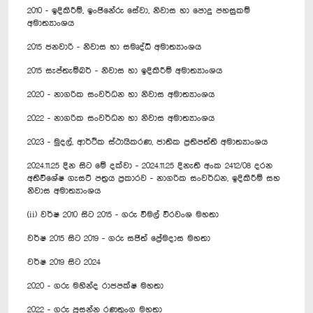
2010 - ඉදිකිරීම්, ඉංජිනේරු සේවා, නිවාස හා පොදු පහසුකම්
අමාත්‍යාංශය
2015 ජනවාරි - නිවාස හා සමෘද්ධි අමාත්‍යාංශය
2015 සැප්තැම්බර් - නිවාස හා ඉදිකිරීම් අමාත්‍යාංශය
2020 - නාගරික සංවර්ධන හා නිවාස අමාත්‍යාංශය
2022 - නාගරික සංවර්ධන හා නිවාස අමාත්‍යාංශය
2023 - මුදල්, ආර්ථික ස්ථායිකරණ, ජාතික ප්‍රතිපත්ති අමාත්‍යාංශය
2024.11.25 දින සිට මේ දක්වා - 2024.11.25 දිනැති අංක 2412/08 දරන
අතිවිශේෂ ගැසට් පත්‍රය ප්‍රකාරව - නාගරික සංවර්ධන, ඉදිකිරීම් සහ
නිවාස අමාත්‍යාංශය
(ii) වර්ෂ 2010 සිට 2015 - ගරු විමල් වීරවංශ මහතා
වර්ෂ 2015 සිට 2019 - ගරු සජිත් ප්‍රේමදාස මහතා
වර්ෂ 2019 සිට 2024
2020 - ගරු මහින්ද රාජපක්ෂ මහතා
2022 - ගරු ප්‍රසන්න රණතුංග මහතා