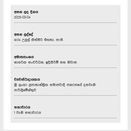
අසන ලද දිනය
2025-03-04
අසන ලද්දේ
ගරු උපුල් කිත්සිරි මහතා, පා.ම.
අමාත්‍යාංශය
නාගරික සංවර්ධන, ඉදිකිරීම් සහ නිවාස
ව්‍යවස්ථාදායකය
ශ්‍රී ලංකා ප්‍රජාතාන්ත්‍රික සමාජවාදී ජනරජයේ දසවැනි
පාර්ලිමේන්තුව
සභාවාරය
1 වැනි සභාවාරය