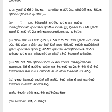
488/2025
ගරු උපුල් කිත්සිරි මහතා,— නාගරික සංවර්ධන, ඉදිකිරීම් සහ නිවාස
අමාත්‍යතුමාගෙන් ඇසීමට,—
(අ) (i) 1992 වර්ෂයේදී ආරම්භ කරන ලද ජාතික
යන්ත්‍රෝපකරණ ආයතනය ආරම්භ කරන ලද දිනයේ සිට මේ දක්වා
අයත් වී ඇති රේඛීය අමාත්‍යාංශය/අමාත්‍යාංශ කවරේද;
(ii) වර්ෂ 2010 සිට 2015 දක්වා, වර්ෂ 2015 සිට 2019 දක්වා සහ වර්ෂ
2019 සිට 2024 දක්වා යන එක් එක් කාල සීමාවේ පැවති ආණ්ඩුවලදී
ඉහත ආයතනය අයත් වූ රේඛීය අමාත්‍යාංශය/අමාත්‍යාංශ භාරව
කටයුතු කරන ලද අමාත්‍යවරයා වෙන් වෙන් වශයෙන් කවරේද;
(iii) එම එක් එක් අමාත්‍යවරයා යටතේ ජාතික යන්ත්‍රෝපකරණ
ආයතනය විසින් ආරම්භ කරන ලද ව්‍යාපෘති සංඛ්‍යාව, එම එක් එක්
ව්‍යාපෘතියේ නම සහ වටිනාකම වෙන් වෙන් වශයෙන් කවරේද;
(iv) ඉහත ව්‍යාපෘති අතරින් මේ දක්වා වැඩ අවසන් කර නොමැති
ව්‍යාපෘති සංඛ්‍යාව කොපමණද;
යන්න එතුමා මෙම සභාවට දන්වන්නෙහිද?
(ආ) නොඑසේ නම්, ඒ මන්ද?