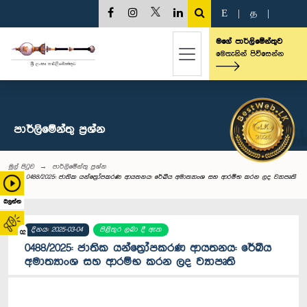
E
|
த
|
මගේ පාර්ලිමේන්තුව
මෙතැනින් පිවිසෙන්න
පාර්ලි‌මේන්තු‌ ප්‍රශ්න
මුල් පිටුව
පාර්ලි‌මේන්තු‌ ප්‍රශ්න
0488/2025: ජාතික යන්ත්‍රෝපකරණ ආයතනය: රේඛීය අමාත්‍යාංශ සහ ආරම්භ කරන ලද ව්‍යාපෘති
බලන්න
දිනය: 2025-03-04
පිළිතුර ලබා දී ඇත
02
0488/2025: ජාතික යන්ත්‍රෝපකරණ ආයතනය: රේඛීය
අමාත්‍යාංශ සහ ආරම්භ කරන ලද ව්‍යාපෘති