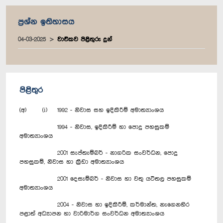
ප්‍රශ්න ඉතිහාසය
04-03-2025
වාචිකව පිළිතුරු දුන්
පිළිතුර
(අ) (i) 1992 - නිවාස සහ ඉදිකිරීම් අමාත්‍යාංශය
1994 - නිවාස, ඉදිකිරීම් හා පොදු පහසුකම්
අමාත්‍යාංශය
2001 සැප්තැම්බර් - නාගරික සංවර්ධන, පොදු
පහසුකම්, නිවාස හා ක්‍රීඩා අමාත්‍යාංශය
2001 දෙසැම්බර් - නිවාස හා වතු යටිතල පහසුකම්
අමාත්‍යාංශය
2004 - නිවාස හා ඉදිකිරීම්, කර්මාන්ත, නැගෙනහිර
පළාත් අධ්‍යාපන හා වාරිමාර්ග සංවර්ධන අමාත්‍යාංශය