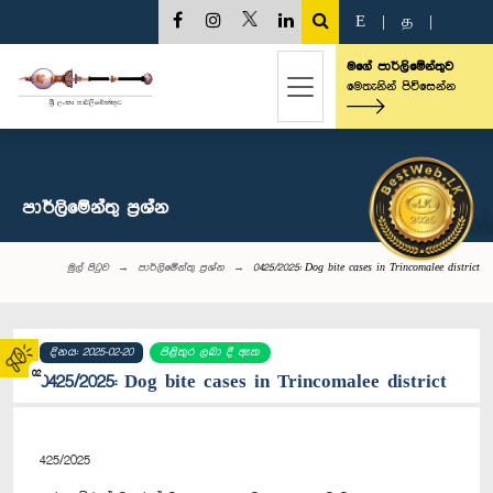
E
|
த
|
මගේ පාර්ලිමේන්තුව
මෙතැනින් පිවිසෙන්න
පාර්ලි‌මේන්තු‌ ප්‍රශ්න
මුල් පිටුව
පාර්ලි‌මේන්තු‌ ප්‍රශ්න
0425/2025: Dog bite cases in Trincomalee district
දිනය: 2025-02-20
පිළිතුර ලබා දී ඇත
02
0425/2025: Dog bite cases in Trincomalee district
425/2025