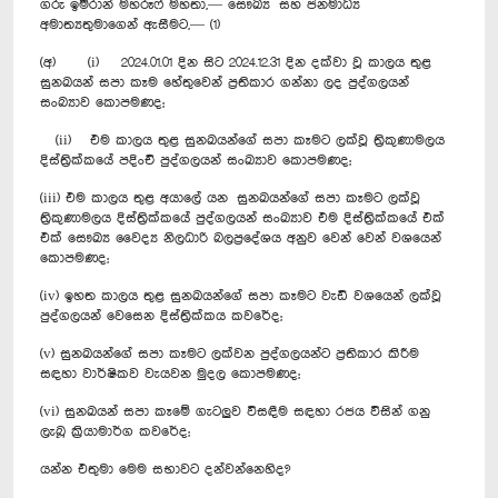
ගරු ඉම්රාන් මහරූෆ් මහතා,— සෞඛ්‍ය සහ ජනමාධ්‍ය
අමාත්‍යතුමාගෙන් ඇසීමට,— (1)
(අ) (i) 2024.01.01 දින සිට 2024.12.31 දින දක්වා වූ කාලය තුළ
සුනඛයන් සපා කෑම හේතුවෙන් ප්‍රතිකාර ගන්නා ලද පුද්ගලයන්
සංබ්‍යාව කොපමණද;
(ii) එම කාලය තුළ සුනඛයන්ගේ සපා කෑමට ලක්වූ ත්‍රිකුණාමලය
දිස්ත්‍රික්කයේ පදිංචි පුද්ගලයන් සංඛ්‍යාව කොපමණද;
(iii) එම කාලය තුළ අයාලේ යන සුනඛයන්ගේ සපා කෑමට ලක්වූ
ත්‍රිකුණාමලය දිස්ත්‍රික්කයේ පුද්ගලයන් සංඛ්‍යාව එම දිස්ත්‍රික්කයේ එක්
එක් සෞඛ්‍ය වෛද්‍ය නිලධාරි බලප්‍රදේශය අනුව වෙන් වෙන් වශයෙන්
කොපමණද;
(iv) ඉහත කාලය තුළ සුනඛයන්ගේ සපා කෑමට වැඩි වශයෙන් ලක්වූ
පුද්ගලයන් වෙසෙන දිස්ත්‍රික්කය කවරේද;
(v) සුනඛයන්ගේ සපා කෑමට ලක්වන පුද්ගලයන්ට ‍ප්‍රතිකාර කිරීම
සඳහා වාර්ෂිකව වැයවන මුදල කොපමණද;
(vi) සුනඛයන් සපා කෑමේ ගැටලුව විසඳීම සඳහා රජය විසින් ගනු
ලැබූ ක්‍රියාමාර්ග කවරේද;
යන්න එතුමා මෙම සභාවට දන්වන්නෙහිද?