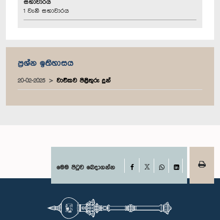
සභාවාරය
1 වැනි සභාවාරය
ප්‍රශ්න ඉතිහාසය
20-02-2025
වාචිකව පිළිතුරු දුන්
Facebook
මෙම පිටුව බෙදාගන්න
X
WhatsApp
LinkedIn