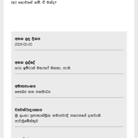
(ආ) නොඑසේ නම්, ඒ මන්ද?
අසන ලද දිනය
2025-02-20
අසන ලද්දේ
ගරු ඉම්රාන් මහරූෆ් මහතා, පා.ම.
අමාත්‍යාංශය
සෞඛ්‍ය සහ ජනමාධ්‍ය
ව්‍යවස්ථාදායකය
ශ්‍රී ලංකා ප්‍රජාතාන්ත්‍රික සමාජවාදී ජනරජයේ දසවැනි
පාර්ලිමේන්තුව