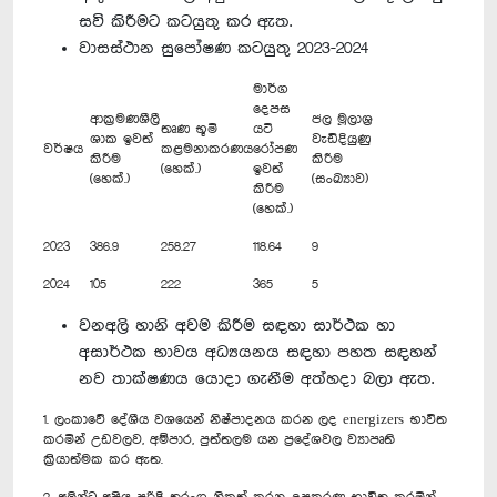
සවි කිරීමට කටයුතු කර ඇත.
වාසස්ථාන සුපෝෂණ කටයුතු 2023-2024
මාර්ග
දෙපස
ආක්‍රමණශීලී
ජල මූලාශ්‍ර
තෘණ භූමි
යටි
ශාක ඉවත්
වැඩිදියුණු
වර්ෂය
කළමනාකරණය
රෝපණ
කිරීම
කිරීම
(හෙක්.)
ඉවත්
(හෙක්.)
(සංඛ්‍යාව)
කිරීම
(හෙක්.)
2023
386.9
258.27
118.64
9
2024
105
222
365
5
වනඅලි හානි අවම කිරීම සඳහා සාර්ථක හා
අසාර්ථක භාවය අධ්‍යයනය සඳහා පහත සඳහන්
නව තාක්ෂණය යොදා ගැනීම අත්හදා බලා ඇත.
1. ලංකාවේ දේශීය වශයෙන් නිෂ්පාදනය කරන ලද energizers භාවිත
කරමින් උඩවලව, අම්පාර, පුත්තලම යන ප්‍රදේශවල ව්‍යාපෘති
ක්‍රියාත්මක කර ඇත.