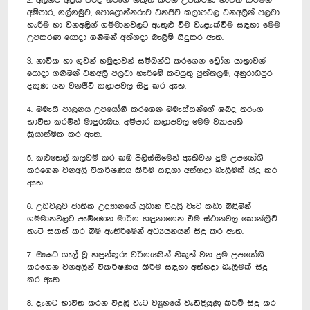
2. අලින්ට අප්‍රිය පරිදි තරංග නිකුත් කරන උපකරණ භාවිත කරමින්
අම්පාර, ගල්ගමුව, පොළොන්නරුව වනජීවී කලාපවල වනඅලින් පලවා
හැරීම හා වනඅලින් ගම්මානවලට ඇතුළු වීම වැළැක්වීම සඳහා මෙම
උපකරණ යොදා ගනිමින් අත්හදා බැලීම් සිදුකර ඇත.
3. නාවික හා ගුවන් හමුදාවන් සම්බන්ධ කරගෙන ඩ්‍රෝන යාත්‍රාවන්
යොදා ගනිමින් වනඅලි පලවා හැරීමේ කටයුතු පුත්තලම, අනුරාධපුර
දකුණ යන වනජීවී කලාපවල සිදු කර ඇත.
4. මීමැසි පාලනය උපයෝගී කරගෙන මීමැස්සන්ගේ ශබ්ද තරංග
භාවිත කරමින් මාදුරුඔය, අම්පාර කලාපවල මෙම ව්‍යාපෘති
ක්‍රියාත්මක කර ඇත.
5. කළුතෙල් කලවම් කර කඹ පිලිස්සීමෙන් ඇතිවන දුම උපයෝගී
කරගෙන වනඅලි විකර්ෂණය කිරීම සඳහා අත්හදා බැලීමක් සිදු කර
ඇත.
6. උඩවලව ජාතික උද්‍යානයේ ප්‍රධාන විදුලි වැට කඩා බිඳිමින්
ගම්මානවලට පැමිණෙන මාර්ග හඳුනාගෙන එම ස්ථානවල කොන්ක්‍රීට්
තැටි සකස් කර බිම ඇතිරීමෙන් අධ්‍යයනයන් සිදු කර ඇත.
7. ඖෂධ ගැල් වූ හඳුන්කූරු වර්ගයකින් නිකුත් වන දුම උපයෝගී
කරගෙන වනඅලින් විකර්ෂණය කිරීම සඳහා අත්හදා බැලීමක් සිදු
කර ඇත.
8. දැනට භාවිත කරන විදුලි වැට ව්‍යූහයේ වැඩිදියුණු කිරීම් සිදු කර