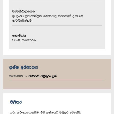
ව්‍යවස්ථාදායකය
ශ්‍රී ලංකා ප්‍රජාතාන්ත්‍රික සමාජවාදී ජනරජයේ දසවැනි
පාර්ලිමේන්තුව
සභාවාරය
1 වැනි සභාවාරය
ප්‍රශ්න ඉතිහාසය
21-02-2025
වාචිකව පිළිතුරු දුන්
පිළිතුර
ගරු කථානායකතුමනි, එම ප්‍රශ්නයට පිළිතුර මෙසේයි.