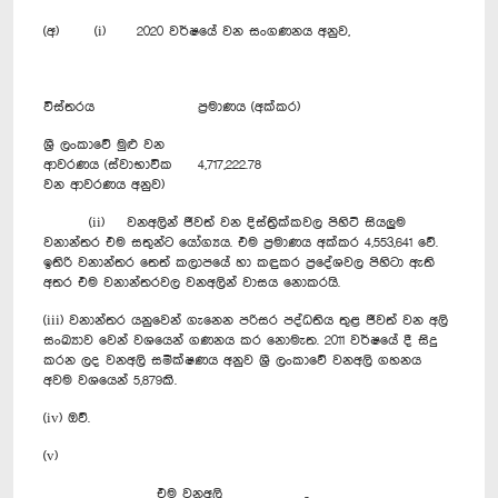
(අ) (i) 2020 වර්ෂයේ වන සංගණනය අනුව,
විස්තරය
ප්‍රමාණය (අක්කර)
ශ්‍රී ලංකාවේ මුළු වන
ආවරණය (ස්වාභාවික
4,717,222.78
වන ආවරණය අනුව)
(ii) වනඅලින් ජීවත් වන දිස්ත්‍රික්කවල පිහිටි සියලුම
වනාන්තර එම සතුන්ට යෝග්‍යය. එම ප්‍රමාණය අක්කර 4,553,641 වේ.
ඉතිරි වනාන්තර තෙත් කලාපයේ හා කඳුකර ප්‍රදේශවල පිහිටා ඇති
අතර එම වනාන්තරවල වනඅලින් වාසය නොකරයි.
(iii) වනාන්තර යනුවෙන් ගැනෙන පරිසර පද්ධතිය තුළ ජීවත් වන අලි
සංඛ්‍යාව වෙන් වශයෙන් ගණනය කර නොමැත. 2011 වර්ෂයේ දී සිදු
කරන ලද වනඅලි සමීක්ෂණය අනුව ශ්‍රී ලංකාවේ වනඅලි ගහනය
අවම වශයෙන් 5,879කි.
(iv) ඔව්.
(v)
එම වනඅලි