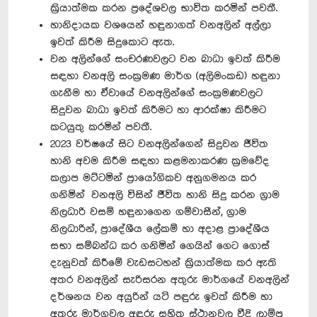
ක්‍රියාත්මක කරන ප්‍රදේශවල භාවිත කරමින් පවතී.
හානිදායක වශයෙන් හඳුනාගත් වනඅලින් අල්ලා
ඉවත් කිරීම සිදුකොට ඇත.
වන අලින්ගේ සංචරණවලට වන බාධා ඉවත් කිරීම
සඳහා වනඅලි සංක්‍රමණ මාර්ග (අලිමංකඩ) හඳුනා
ගැනීම හා ඒවායේ වනඅලින්ගේ සංක්‍රමණවලට
සිදුවන බාධා ඉවත් කිරීමට හා ආරක්ෂා කිරීමට
කටයුතු කරමින් පවතී.
2023 වර්ෂයේ සිට වනඅලින්ගෙන් සිදුවන ජීවිත
හානි අවම කිරීම සඳහා කළමනාකරණ ක්‍රමවේද
කලාප මට්ටමින් ප්‍රායෝගිකව අනුගමනය කර
ගනිමින් වනඅලි විසින් ජීවිත හානි සිදු කරන ග්‍රාම
නිලධාරි වසම් හඳුනාගෙන ගම්වාසීන්, ග්‍රාම
නිලධාරින්, ප්‍රාදේශීය ලේකම් හා අදාළ ප්‍රාදේශීය
සභා සම්බන්ධ කර ගනිමින් ගෙයින් ගෙට ගොස්
දැනුවත් කිරීමේ වැඩසටහන් ක්‍රියාත්මක කර ඇති
අතර වනඅලින් සැරිසරන අතුරු මාර්ගයේ වනඅලින්
දර්ශනය වන අයුරින් යටි පඳුරු ඉවත් කිරීම හා
අතුරු මාර්ගවල අඳුරු සහිත ස්ථානවල වීදි ලාම්පු