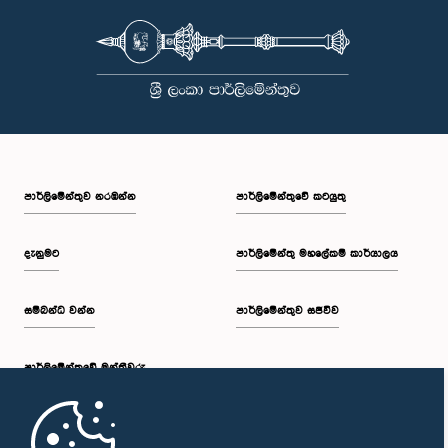
පාර්ලි‌මේන්තුව නරඹන්න
පාර්ලිමේන්තුවේ කටයුතු
දැනුමට
පාර්ලිමේන්තු මහලේකම් කාර්යාලය
සම්බන්ධ වන්න
පාර්ලිමේන්තුව සජීවීව
පාර්ලි‌මේන්තුවේ මන්ත්‍රීවරු
මුල් පිටුව