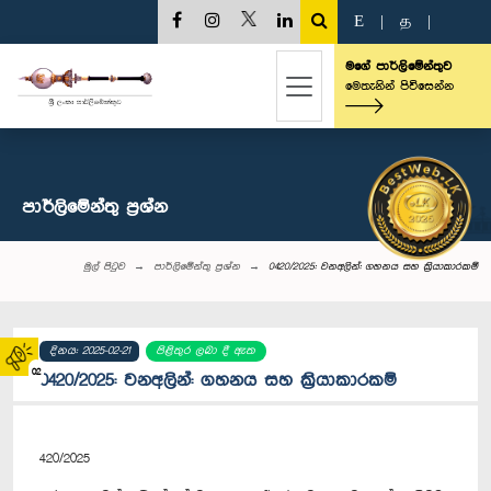
E
|
த
|
මගේ පාර්ලිමේන්තුව
මෙතැනින් පිවිසෙන්න
පාර්ලි‌මේන්තු‌ ප්‍රශ්න
මුල් පිටුව
පාර්ලි‌මේන්තු‌ ප්‍රශ්න
0420/2025: වනඅලින්: ගහනය සහ ක්‍රියාකාරකම්
දිනය: 2025-02-21
පිළිතුර ලබා දී ඇත
02
0420/2025: වනඅලින්: ගහනය සහ ක්‍රියාකාරකම්
420/2025