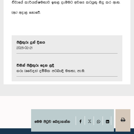
ඒවායේ කාර්යක්ෂමතාව ඉහළ දැමීමට අවශ්‍ය කටයුතු සිදු කර ඇත.
(ඇ) අදාළ නොවේ.
පිළිතුරු දුන් දිනය
2025-02-21
විසින් පිළිතුරු දෙන ලදී
ගරු (වෛද්‍ය) දම්මික පටබැඳි මහතා, පා.ම.
Facebook
මෙම පිටුව බෙදාගන්න
X
WhatsApp
LinkedIn