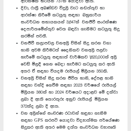
ආරක්ෂක භටයින් 737ක් යොදවා ඇත.
දිවා, රාත්‍රී අඛණ්ඩව විදුලි වැට නඩත්තුව හා
ආරක්ෂා කිරීමේ කටයුතු සඳහා බහුකාර්ය
සංවර්ධන සහායකයන් 3,647ක් වනජීවී සංරක්ෂණ
දෙපාර්තමේන්තුව වෙත බඳවා ගැනීමට කටයුතු සිදු
කරමින් පවතී.
වනජීවී කලාපවල වනඅලි විසින් සිදු කරන වගා
හානි අවම කිරීමටත් දෛනිකව වනඅලි පලවා
හැරීමේ කටයුතු සඳහාත් වාර්ෂිකව 1,620,000ක් අලි
වෙඩි මිලදී ගෙන බෙදා හැරීමට කටයුතු කර ඇති
අතර ඒ සඳහා වියදම රුපියල් මිලියන 350කි.
වනඅලි විසින් සිදු කරන ජීවිත හානි, දේපළ හානි
සඳහා වන්දි ගෙවීම සඳහා 2023 වර්ෂයේ රුපියල්
මිලියන 380ක් හා 2024 වර්ෂයට අදාළව මේ දක්වා
ලබා දී ඇති තොරතුරු අනුව රුපියල් මිලියන
372ක්ද ලබා දී ඇත.
වන අලින්ගේ සංචරණ රටාවන් හඳුනා ගැනීම
සඳහා GPS කරපටි යොදවා විද්‍යාත්මක පර්යේෂණ
සිදුකර ඇති අතර මෙම දත්ත සංවර්ධන ව්‍යාපෘති