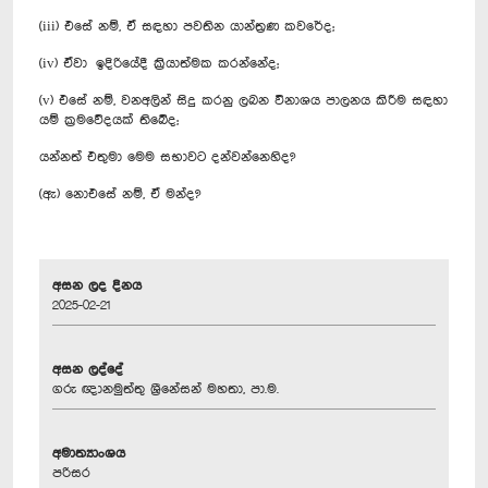
(iii) එසේ නම්, ඒ සඳහා පවතින යාන්ත්‍රණ කවරේද;
(iv) ඒවා ඉදිරියේදී ක්‍රියාත්ම‍ක කරන්නේද;
(v) එසේ නම්, වනඅලින් සිදු කරනු ලබන විනාශය පාලනය කිරීම සඳහා
යම් ක්‍රමවේදයක් තිබේද;
යන්නත් එතුමා මෙ‍ම සභාව‍ට දන්වන්නෙහිද?‍
(ඇ) නොඑසේ නම්, ඒ මන්ද?
අසන ලද දිනය
2025-02-21
අසන ලද්දේ
ගරු ඥානමුත්තු ශ්‍රීනේසන් මහතා, පා.ම.
අමාත්‍යාංශය
පරිසර