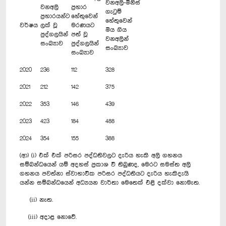
වනඅලි-මිනිස්
වනඅලි
ප්‍රහාර
ගැටුම්
ප්‍රහාරයන්ට
හේතුවෙන්
හේතුවෙන්
වර්ෂය
ලක් වූ
මරණයට
මිය ගිය
පුද්ගලයින්
පත් වූ
වනඅලින්
සංඛ්‍යාව
පුද්ගලයින්
සංඛ්‍යාව
සංඛ්‍යාව
2020
236
112
328
2021
212
142
375
2022
353
146
439
2023
423
184
488
2024
354
155
388
(ආ) (i) එක් එක් පරිසර පද්ධතිවලට දැරිය හැකි අලි ගහනය
සම්බන්ධයෙන් යම් අදහස් ප්‍රකාශ වී තිබුණද, මෙරට සමස්ත අලි
ගහනය පවත්නා ස්වාභාවික පරිසර පද්ධතියට දැරිය හැකිදැයි
යන්න සම්බන්ධයෙන් අධ්‍යයන වාර්තා මෙතෙක් එළි දක්වා නොමැත.
(ii) නැත.
(iii) අදාළ නොවේ.