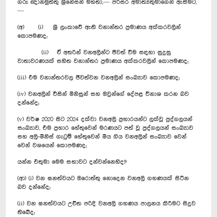
ගරු ඥානමුත්තු ශ්‍රීනේසන් මහතා,— පරිසර අමාත්‍යතුමාගෙන් ඇසීමට,
—
(අ) (i) ශ්‍රී ලංකාවේ ඇති වනාන්තර ප්‍රමාණය අක්කරවලින්
කොපමණද;
(ii) ඒ අතරින් වනඅලින්ට ජීවත් වීම සඳහා සුදුසු
වාතාවරණයක් සහිත වනාන්තර ප්‍රමාණය අක්කරවලින් ‍කොපමණද;
(iii) එම වනාන්තරවල ජීවත්වන වනඅලින් සංඛ‍්‍යාව කොපමණද;
(iv) වනඅලින් විසින් මිනිසුන් සහ ඔවුන්ගේ දේපළ විනාශ කරන බව
දන්නේද;
(v) වර්ෂ 2020 සිට 2024 දක්වා වනඅලි ප්‍රහාරය‍න්ට ලක්වූ පුද්ගල‍‍යන්
සංඛ්‍යාව, එම ප්‍රහාර හේතුවෙන් මරණයට පත් වූ පුද්ගල‍‍යන් සංඛ්‍යාව
සහ අලි-මිනිස් ගැටුම් හේතුවෙන් මිය ගිය වනඅලින් සංඛ‍්‍යාව වෙන්
වෙන් වශයෙන් කොපමණද;
යන්න එතුමා මෙම සභාවට දන්වන්නෙහිද?
(ආ) (i) වන ඝනත්වයට ඔරොත්තු නොදෙන වනඅලි ගහණයක් සිටින
බව දන්නේද; ‍
(ii) වන ඝනත්වයට උචිත පරිදි වනඅලි ගහණය පාලනය කිරීමට සිදුව
තිබේද;