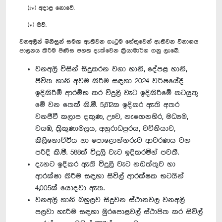
(iv) අදාළ නොවේ.
(v) ඔව්.
වනඅලින් මිනිසුන් සමඟ ඇතිවන ගැටුම හේතුවෙන් ඇතිවන විනාශය
පාලනය කිරීම පිණිස පහත දැක්වෙන ක්‍රියාමාර්ග ගනු ලැබේ.
වනඅලි විසින් සිදුකරන වගා හානි, දේපළ හානි,
ජීවිත හානි අවම කිරීම සඳහා 2024 වර්ෂයේදී
ඉදිකිරීම් ආරම්භ කර විදුලි වැට ඉදිකිරීමේ කටයුතු
මේ වන තෙක් කි.මී. 5,612ක ඉදිකර ඇති අතර
වනජීවී කලාප දකුණ, ඌව, නැඟෙනහිර, මධ්‍යම,
වයඹ, ත්‍රිකුණාමලය, අනුරාධපුරය, වව්නියාව,
කිලිනොච්චිය හා පොළොන්නරුව ආවරණය වන
පරිදි කි.මී. 588ක් විදුලි වැට ඉදිකරමින් පවතී.
දැනට ඉදිකර ඇති විදුලි වැට නඩත්තුව හා
ආරක්ෂා කිරීම සඳහා සිවිල් ආරක්ෂක භටයින්
4,005ක් යොදවා ඇත.
වනඅලි හානි බහුලව සිදුවන ස්ථානවල වනඅලි
පලවා හැරීම සඳහා මුරපොළවල් ස්ථාපිත කර සිවිල්