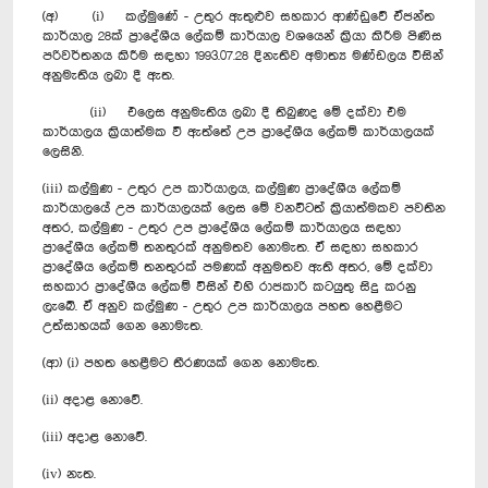
(අ) (i) කල්මුණේ - උතුර ඇතුළුව සහකාර ආණ්ඩුවේ ඒජන්ත
කාර්යාල 28ක් ප්‍රාදේශීය ලේකම් කාර්යාල වශයෙන් ක්‍රියා කිරීම පිණිස
පරිවර්තනය කිරීම සඳහා 1993.07.28 දිනැතිව අමාත්‍ය මණ්ඩලය විසින්
අනුමැතිය ලබා දී ඇත.
(ii) එලෙස අනුමැතිය ලබා දී තිබුණද මේ දක්වා එම
කාර්යාලය ක්‍රියාත්මක වී ඇත්තේ උප ප්‍රාදේශීය ලේකම් කාර්යාලයක්
ලෙසිනි.
(iii) කල්මුණ - උතුර උප කාර්යාලය, කල්මුණ ප්‍රාදේශීය ලේකම්
කාර්යාලයේ උප කාර්යාලයක් ලෙස මේ වනවිටත් ක්‍රියාත්මකව පවතින
අතර, කල්මුණ - උතුර උප ප්‍රාදේශීය ලේකම් කාර්යාලය සඳහා
ප්‍රාදේශීය ලේකම් තනතුරක් අනුමතව නොමැත. ඒ සඳහා සහකාර
ප්‍රාදේශීය ලේකම් තනතුරක් පමණක් අනුමතව ඇති අතර, මේ දක්වා
සහකාර ප්‍රාදේශීය ලේකම් විසින් එහි රාජකාරි කටයුතු සිදු කරනු
ලැබේ. ඒ අනුව කල්මුණ - උතුර උප කාර්යාලය පහත හෙළීමට
උත්සාහයක් ගෙන නොමැත.
(ආ) (i) පහත හෙළීමට තීරණයක් ගෙන නොමැත.
(ii) අදාළ නොවේ.
(iii) අදාළ නොවේ.
(iv) නැත.