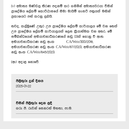
(v) අමාත්‍ය මණ්ඩල තීරණ පදනම් කර ගනිමින් අමාත්‍යවරයා විසින්
ප්‍රාදේශීය ලේකම් කොට්ඨාසයේ සීමා මායිම් ගැසට් පත්‍රයක් මඟින්
ප්‍රකාශයට පත් කරනු ලබයි.
තවද, කල්මුණේ උතුර උප ප්‍රාදේශීය ලේකම් කාර්යාලය මේ වන තෙක්
උප ප්‍රාදේශීය ලේකම් කාර්යාලයක් ලෙස ක්‍රියාත්මක වන අතර, මේ
සම්බන්ධයෙන් අභියාචනාධිකරණයේ නඩු 03ක් ගොනු වී ඇත.
අභියාචනාධිකරණ නඩු අංක CA/Writ/300/2018,
අභියාචනාධිකරණ නඩු අංක CA/Writ/67/2023, අභියාචනාධිකරණ
නඩු අංක CA/Writ/645/2023.
(ඇ) අදාළ නොවේ.
පිළිතුරු දුන් දිනය
2025-01-22
විසින් පිළිතුරු දෙන ලදී
ගරු පී. රුවන් සෙනරත් මහතා, පා.ම.