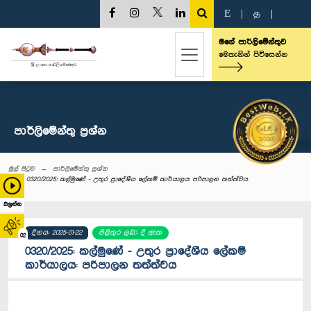
E
|
த
|
මගේ පාර්ලිමේන්තුව
මෙතැනින් පිවිසෙන්න
පාර්ලි‌මේන්තු‌ ප්‍රශ්න
මුල් පිටුව
පාර්ලි‌මේන්තු‌ ප්‍රශ්න
0320/2025: කල්මුණේ - උතුර ප්‍රාදේශීය ලේකම් කාර්යාලය: පරිපාලන තත්ත්වය
බලන්න
දිනය: 2025-01-22
පිළිතුර ලබා දී ඇත
02
0320/2025: කල්මුණේ - උතුර ප්‍රාදේශීය ලේකම්
කාර්යාලය: පරිපාලන තත්ත්වය