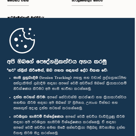
සම්බන්ධ වන්න
පාර්ලිමේන්තුව සජීවීව
පාර්ලි‌මේන්තුවේ මන්ත්‍රීවරු
මුල් පිටුව
පාර්ලිමේන්තු ජංගම යෙදුම
අපි ඔබගේ පෞද්ගලිකත්වය අගය කරමු
"හරි" ක්ලික් කිරීමෙන්, ඔබ පහත සඳහන් දේට එකඟ වේ:
සැසි ලුහුබැඳීම (Session Tracking):
පහසු සහ වඩාත් පුද්ගලාරෝපිත
අත්දැකීමක් ලබාදීම සඳහා අපගේ වෙබ් අඩවියේ ඔබගේ ක්‍රියාකාරකම්
නිරීක්ෂණය කිරීමට අපි සැසි භාවිතා කරන්නෙමු.
අප හා සම්බන්ධ වී සිටින්න :
දත්ත සටහන් කිරීම:
අපගේ සේවාවන්හි ආරක්ෂාව සහ ක්‍රියාකාරීත්වය
සහතික කිරීම සඳහා අපි ඔබගේ IP ලිපිනය, උපාංග විස්තර සහ
අනෙකුත් අදාළ දත්ත සටහන් කරගන්නෙමු.
සම්මාන
පරිශීලක හැසිරීම් විශ්ලේෂණය:
අපගේ වෙබ් අඩවිය වැඩිදියුණු කිරීම
සඳහා අපි පරිශීලක හැසිරීම විශ්ලේෂණය කරන්නෙමු. ඒ සඳහා
අපගේ වෙබ් අඩවිය සමඟ ඔබේ අන්තර්ක්‍රියා පිළිබඳ නිර්නාමික දත්ත
පෞද්ගලිකත්ව ප්‍රතිපත්තිය
එකතු කිරීම සිදු කරන්නෙමු.