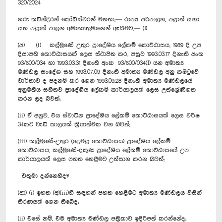
320/2024
ගරු කවීන්දිරන් කෝඩීස්වරන් මහතා,— රාජ්‍ය පරිපාලන, පළාත් සභා
සහ පළාත් පාලන අමාත්‍යතුමාගෙන් ඇසීමට,— (1)
(අ) (i) කල්මුණේ උතුර ප්‍රාදේශීය ලේකම් කොට්ඨාසය, 1989 දී උප
දිසාපති කොට්ඨාසයක් ලෙස ස්ථාපිත කර, පසුව 1993.03.17 දිනැති අංක
93/600/034 හා 1993.03.31 දිනැති අංක 93/600/034(I) යන අමාත්‍ය
මණ්ඩල සංදේශ සහ 1993.07.09 දිනැති අමාත්‍ය මණ්ඩල අනු කමිටුවේ
වාර්තාව ද පදනම් කර ගෙන 1993.09.28 දිනැති අමාත්‍ය මණ්ඩලයේ
අනුමතිය සහිතව ප්‍රාදේශීය ලේකම් කාර්යාලයක් ලෙස උත්ශ්‍රේණිගත
කරන ලද බවත්;
(ii) ඒ අනුව, එය ස්වාධීන ප්‍රාදේශීය ලේකම් කොට්ඨාසයක් ලෙස වර්ෂ
34කට වැඩි කාලයක් ක්‍රියාත්මක වන බවත්;
(iii) කල්මුණේ-උතුර (දෙමළ කොට්ඨාසය) ප්‍රාදේශීය ලේකම්
කොට්ඨාසය, කල්මුණේ-දකුණ ප්‍රාදේශීය ලේකම් කොට්ඨාසයේ උප
කාර්යාලයක් ලෙස පහත හෙළීමට උත්සාහ කරන බවත්;
එතුමා දන්නෙහිද?
(ආ) (i) ඉහත (අ)(iii)හි සඳහන් පහත හෙළීමට අමාත්‍ය මණ්ඩලය විසින්
තීරණයක් ගෙන තිබේද;
(ii) එසේ නම්, එම අමාත්‍ය මණ්ඩල පත්‍රිකාව ඉදිරිපත් කරන්නේද;