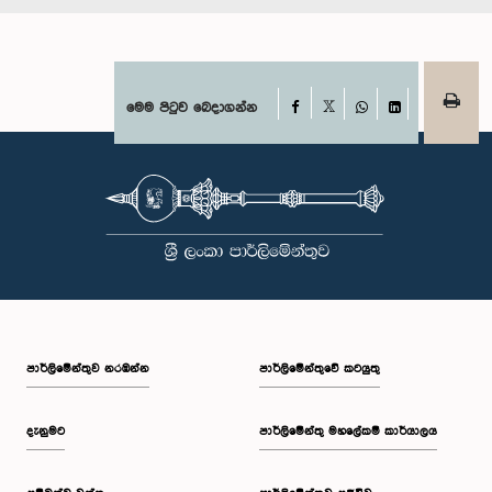
Facebook
මෙම පිටුව බෙදාගන්න
X
WhatsApp
LinkedIn
පාර්ලි‌මේන්තුව නරඹන්න
පාර්ලිමේන්තුවේ කටයුතු
දැනුමට
පාර්ලිමේන්තු මහලේකම් කාර්යාලය