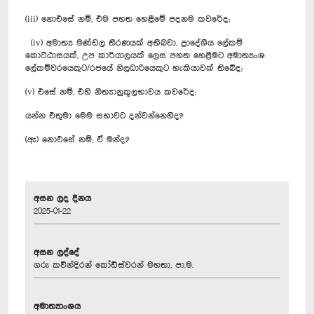
(iii) නොඑසේ නම්, එම පහත හෙළීමේ පදනම කවරේද;
(iv) අමාත්‍ය මණ්ඩල තීරණයක් අභිබවා, ප්‍රාදේශීය ලේකම්
කොට්ඨාසයක්, උප කාර්යාලයක් ලෙස පහත හෙළීමට අමාත්‍යංශ
ලේකම්වරයෙකුට/රජයේ නිලධාරියෙකුට හැකියාවක් තිබේද;
(v) එසේ නම්, එහි නීත්‍යානුකූලභාවය කවරේද;
යන්න එතුමා මෙම සභාවට දන්වන්නෙහිද?
(ඇ) නොඑසේ නම්, ඒ මන්ද?
අසන ලද දිනය
2025-01-22
අසන ලද්දේ
ගරු කවීන්දිරන් කෝඩීස්වරන් මහතා, පා.ම.
අමාත්‍යාංශය