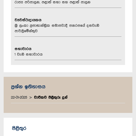
රාජ්‍ය පරිපාලන, පළාත් සභා සහ පළාත් පාලන
ව්‍යවස්ථාදායකය
ශ්‍රී ලංකා ප්‍රජාතාන්ත්‍රික සමාජවාදී ජනරජයේ දසවැනි
පාර්ලිමේන්තුව
සභාවාරය
1 වැනි සභාවාරය
ප්‍රශ්න ඉතිහාසය
22-01-2025
වාචිකව පිළිතුරු දුන්
පිළිතුර