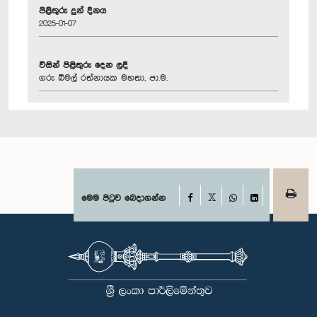
පිළිතුරු දුන් දිනය
2025-01-07
විසින් පිළිතුරු දෙන ලදී
ගරු බිමල් රත්නායක මහතා, පා.ම.
Facebook
මෙම පිටුව බෙදාගන්න
X
WhatsApp
LinkedIn