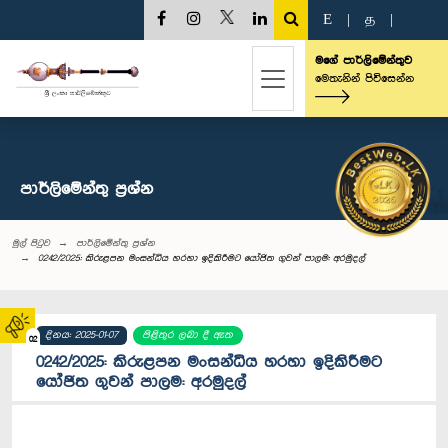
E
|
த
|
මගේ පාර්ලිමේන්තුව
මෙතැනින් පිවිසෙන්න
පාර්ලි‌මේන්තු‌ ප්‍රශ්න
මුල් පිටුව
පාර්ලි‌මේන්තු‌ ප්‍රශ්න
0242/2025: කිරුළපන මංසන්ධිය හරහා ඉදිකිරීමට යෝජිත ගුවන් පාලම: අරමුදල්
දිනය: 2025-01-07
පිළිතුර ලබා දී ඇත
02
0242/2025: කිරුළපන මංසන්ධිය හරහා ඉදිකිරීමට
යෝජිත ගුවන් පාලම: අරමුදල්