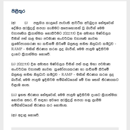
පිළිතුර
(අ) (i) පසුගිය කාලයේ පැවැති ආර්ථික අර්බුදය හේතුවෙන්
දේශීය අරමුදල් සපයා ගැනීමට අපොහොසත් වූ බැවින් මෙම
ව්‍යාපෘතිය ක්‍රියාත්මක නොකිරීමට 2022.11.10 දින අමාත්‍ය මණ්ඩලය
විසින් පත් කළ මහා පරිමාණ සංවර්ධන ව්‍යාපෘති නැවත
ක්‍රමෝපායකරණ හා කඩිනම් කිරීමේ බලතල සහිත නිලධාරි කමිටුව -
RAMP - මඟින් තීරණය කරන ලද බැවින්, මෙම පාලම ඉදිකිරීම
දැනට ක්‍රියාත්මක නොවේ.
(ii) 2022.11.10 දින අමාත්‍ය මණ්ඩලය විසින් පත් කළ මහා පරිමාණ
සංවර්ධන ව්‍යාපෘති නැවත ක්‍රමෝපායකරණ හා කඩිනම් කිරීමේ
බලතල සහිත නිලධාරි කමිටුව - RAMP - මඟින් තීරණය කරන ලද
බැවින්, මෙම පාලම ඉදිකිරීම සම්බන්ධයෙන් මේ වන තෙක් තීරණයකට
එළැඹ නැත.
(iii) ඉහත තීරණය හේතුවෙන්, මෙම පාලම ඉදිකිරීම දැනට ක්‍රියාත්මක
නොවන අතර, ඒ සඳහා අවශ්‍ය අරමුදල් සපයා ගනු ලැබීම
සම්බන්ධයෙන් තීරණය කර නොමැත.
(ආ) අදාළ නොවේ.