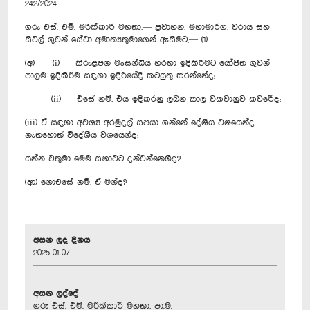
242/2024
ගරු එස්. එම්. මරික්කාර් මහතා,— ප්‍රවාහන, මහාමාර්ග, වරාය සහ
සිවිල් ගුවන් සේවා අමාත්‍යතුමාගෙන් ඇසීමට,— (1)
(අ) (i) කිරුළපන මංසන්ධිය හරහා ඉදිකිරීමට යෝජිත ගුවන්
පාලම ඉදිකිරීම සඳහා ඉදිරියේදී කටයුතු කරන්නේද;
(ii) එසේ නම්, එය ඉදිකරනු ලබන කාල වකවානුව කවරේද;
(iii) ඒ සඳහා අවශ්‍ය අරමුදල් සපයා ගන්නේ දේශීය වශයෙන්ද
නැතහොත් විදේශීය වශයෙන්ද;
යන්න එතුමා මෙම සභාවට දන්වන්නෙහිද?
(ආ) නොඑසේ නම්, ඒ මන්ද?
අසන ලද දිනය
2025-01-07
අසන ලද්දේ
ගරු එස්. එම්. මරික්කාර් මහතා, පා.ම.