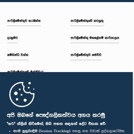
පාර්ලි‌මේන්තුව නරඹන්න
පාර්ලිමේන්තුවේ කටයුතු
දැනුමට
පාර්ලිමේන්තු මහලේකම් කාර්යාලය
සම්බන්ධ වන්න
පාර්ලිමේන්තුව සජීවීව
පාර්ලි‌මේන්තුවේ මන්ත්‍රීවරු
මුල් පිටුව
පාර්ලිමේන්තු ජංගම යෙදුම
අපි ඔබගේ පෞද්ගලිකත්වය අගය කරමු
"හරි" ක්ලික් කිරීමෙන්, ඔබ පහත සඳහන් දේට එකඟ වේ:
සැසි ලුහුබැඳීම (Session Tracking):
පහසු සහ වඩාත් පුද්ගලාරෝපිත