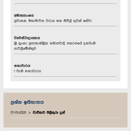
අමාත්‍යාංශය
ප්‍රවාහන, මහාමාර්ග වරාය සහ සිවිල් ගුවන් සේවා
ව්‍යවස්ථාදායකය
ශ්‍රී ලංකා ප්‍රජාතාන්ත්‍රික සමාජවාදී ජනරජයේ දසවැනි
පාර්ලිමේන්තුව
සභාවාරය
1 වැනි සභාවාරය
ප්‍රශ්න ඉතිහාසය
07-01-2025
වාචිකව පිළිතුරු දුන්