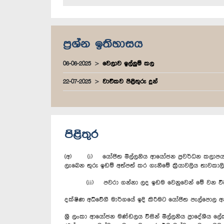
ප්‍රශ්න ඉතිහාසය
06-06-2025
වෙලාව ඉල්ලුම් කල
22-07-2025
වාචිකව පිළිතුරු දුන්
පිළිතුර
(අ) (i) යෝජිත මිල්ලනිය ආ‍යෝජන ප්‍රවර්ධන කලාපය 
ලැබෙන තුරු ඉඩම් අත්පත් කර ගැනීමේ ක්‍රියාවලිය තාව
(ii) පවරා ගන්නා ලද ඉඩම වෙනුවෙන් මේ වන විට ගෙවා
දක්ෂිණ අධිවේගී මාර්ගයේ ඉදි කිරීමට යෝජිත පැල්පොල අන
ශ්‍රී ලංකා ආයෝජන මණ්ඩලය විසින් මිල්ලනිය ප්‍රාදේශීය ලේ