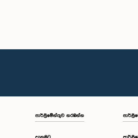
පාර්ලි‌මේන්තුව නරඹන්න
පාර්ලි
දැනුමට
පාර්ලි