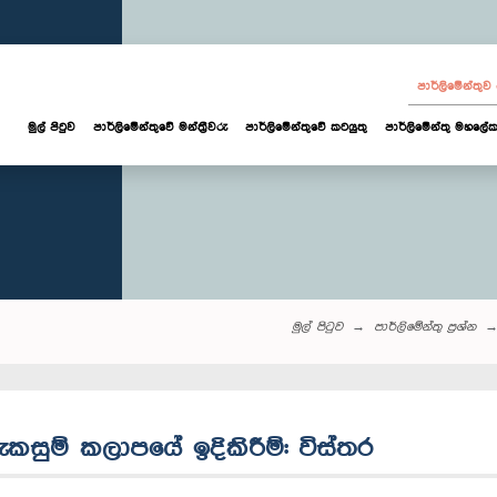
පාර්ලි‌මේන්තු
මුල් පිටුව
පාර්ලි‌මේන්තුවේ මන්ත්‍රීවරු
පාර්ලිමේන්තුවේ කටයුතු
පාර්ලිමේන්තු මහලේක
මුල් පිටුව
පාර්ලි‌මේන්තු‌ ප්‍රශ්න
කසුම් කලාපයේ ඉදිකිරීම්: විස්තර