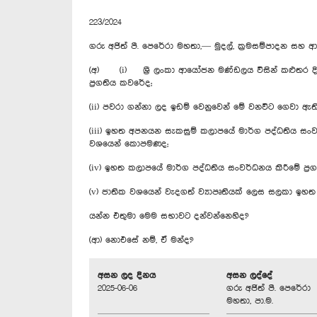
223/2024
ගරු අජිත් පී. පෙරේරා මහතා,— මුදල්, ක්‍රමසම්පාදන සහ 
(අ) (i) ශ්‍රී ලංකා ආයෝජන මණ්ඩලය විසින් කළුතර දිස
ප්‍රගතිය කවරේද;
(ii) පවරා ගන්නා ලද ඉඩම් වෙනුවෙන් මේ වනවිට ගෙවා ඇ
(iii) ඉහත අපනයන සැකසුම් කලාපයේ මාර්ග පද්ධතිය සංව
වශයෙන් කොපමණද;
(iv) ඉහත කලාපයේ මාර්ග පද්ධතිය සංවර්ධනය කිරීමේ ප්‍ර
(v) ජාතික වශයෙන් වැදගත් ව්‍යාපෘතියක් ලෙස සලකා ඉහ
යන්න එතුමා මෙම සභාවට දන්වන්නෙහිද?
(ආ) නොඑසේ නම්, ඒ මන්ද?
අසන ලද දිනය
අසන ලද්දේ
2025-06-06
ගරු අජිත් පී. පෙරේරා
මහතා, පා.ම.