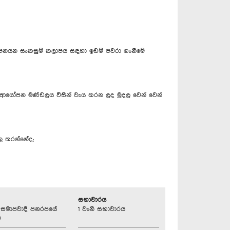
ද අපනයන සැකසුම් කලාපය සඳහා ඉඩම් පවරා ගැනීමේ
කා ආයෝජන මණ්ඩලය විසින් වැය කරන ලද මුදල වෙන් වෙන්
තු කරන්නේද;
සභාවාරය
්‍රික සමාජවාදී ජනරජයේ
1 වැනි සභාවාරය
ව