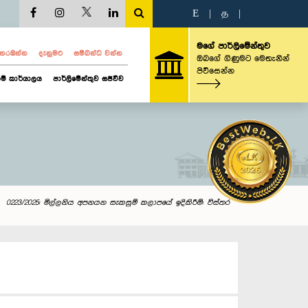
E
|
த
|
මගේ පාර්ලිමේන්තුව
ව නරඹන්න
දැනුමට
සම්බන්ධ වන්න
ඔබගේ ගිණුමට මෙතැනින්
පිවිසෙන්න
ම් කාර්යාලය
පාර්ලිමේන්තුව සජීවීව
0223/2025: මිල්ලනිය අපනයන සැකසුම් කලාපයේ ඉදිකිරීම්: විස්තර