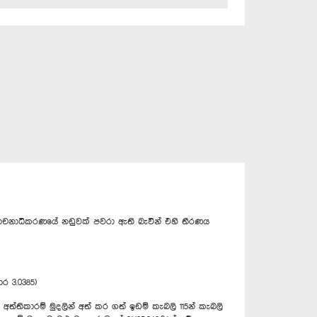
ාචනාධිකරණයේ නඩුවක් පවරා ඇති බැවින් එහි තීරණය
ර 3.0385)
න අත්තිකාරම් මුදලින් අත් කර ගත් ඉඩම් කැබලි 115න් කැබලි