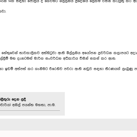
න් 14ක් සඳහා පොලිය ද ගෙවීමට මිල්ලනිය ප්‍රදේශීය ලේකම් විසින් කටයුතු කර ඇත. ම
නවා.
ටලු හේතුවෙන් තාවකාලිකව අත්හිටුවා ඇති මිල්ලනිය අයෝජන ප්‍රවර්ධන කලාපයට අද
ල්ලීම් මත දැනටමත් මාර්ග සංවර්ධන අධිකාරිය විසින් සකස් කර ඇත.
හා ඉඩම් අත්පත් කර ගැනීමට එරෙහිව පවරා ඇති නඩුව සඳහා තීරණයක් ලැබුණු ප
පිළිතුරු දෙන ලදී
චාර්ය) අනිල් ජයන්ත මහතා, පා.ම.