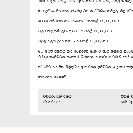
45ක් සඳහා ‍වන්දි ගෙවා ඇති අතර, එම වන්දි ගෙවූ කැබලි 45
(iii) ප්‍රධාන වශයෙන් ක්ෂේත්‍ර 3ක සංවර්ධන කටයුතු සිදු වෙ
මාර්ග පද්ධතිය සංවර්ධනය - රුපියල් 180,000,000.00
ජල පහසුකම් ලබා දීමට - රුපියල් 160,363,156.89
විදුලි බලය ලබා දීමට - රුපියල් 105,200,241.00
(iv) ඉඩම් අත්පත් කර ගැනීමේදී ඇති වී ඇති නීතිමය ගැ
මාර්ග සංවර්ධන සැලසුම් ශ්‍රී ලංකා ආයෝජන මණ්ඩලයේ ඉ
(v) මෙම යෝජිත මිල්ලනිය ආයෝජන ප්‍රවර්ධන කලාපය සඳ
(ආ) පැන නොනඟී.
පිළිතුරු දුන් දිනය
විසින් 
2025-07-22
ගරු (ආ