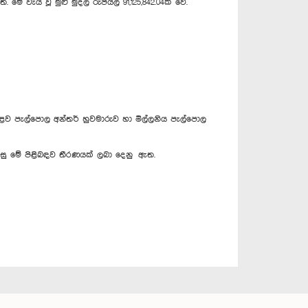
ේ වැය වූ මුළු මුදල රුපියල් 91,125,842.04ක් වේ.
ාළව පැල්පොල අන්තර් හුවමාරුව හා මිල්ලනිය පැල්පොල
සු මේ පිළිබඳව තීරණයක් ලබා දෙනු ඇත.