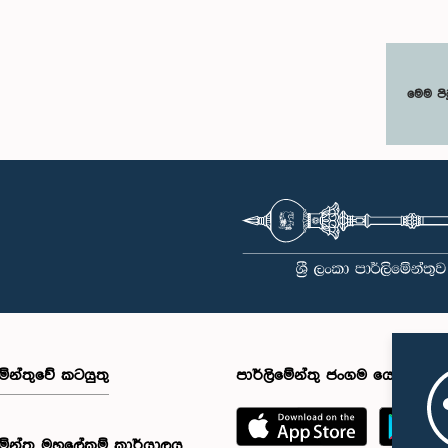
මෙම පි
මේන්තුවේ කටයුතු
පාර්ලිමේන්තු ජංගම යෙදුම
මේන්තු මහලේකම් කාර්යාලය