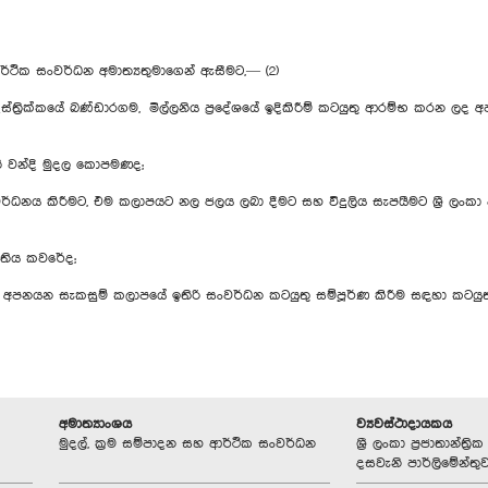
ආර්ථික සංවර්ධන අමාත්‍යතුමාගෙන් ඇසීමට,— (2)
්ත්‍රික්කයේ බණ්ඩාරගම, මිල්ලනිය ප්‍රදේශයේ ඉදිකිරීම් කටයුතු ආරම්භ කරන ල
ති වන්දි මුදල කොපමණද;
ර්ධනය කිරීමට, එම කලාපයට නල ජලය ලබා දීමට සහ විදුලිය සැපයීමට ශ්‍රී ලං
ගතිය කවරේද;
ත අපනයන සැකසුම් කලාපයේ ඉතිරි සංවර්ධන කටයුතු සම්පූර්ණ කිරීම සඳහා කටයු
අමාත්‍යාංශය
ව්‍යවස්ථාදායකය
මුදල්, ක්‍රම සම්පාදන සහ ආර්ථික සංවර්ධන
ශ්‍රී ලංකා ප්‍රජාතාන්ත
දසවැනි පාර්ලිමේන්තු