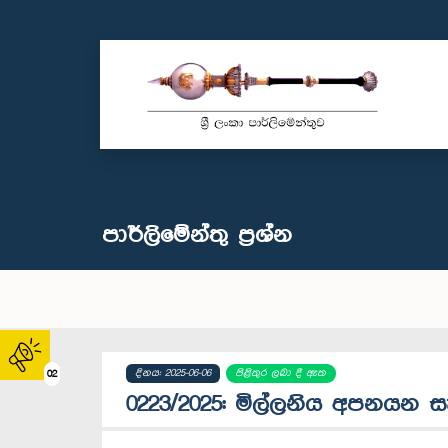
පාර්ලි‌මේන්තු‌ ප්‍රශ්න
දිනය: 2025-06-06
පිළිතුර ලබා දී ඇත
02
0223/2025: මිල්ලනිය අපනයන සැ