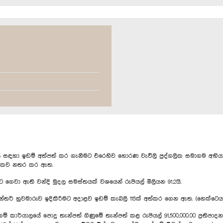
සඳහා ඉඩම් අත්පත් කර ගැනීමට එරෙහිව හොරණ වැවිලි පුද්ගලික සමාගම අභිය
කාලිකව නතර කර ඇත.
 ඇති වන්දි මුදල සමස්තයක් වශයෙන් රුපියල් මිලියන 91.2යි.
්තර් හුවමාරුව ඉදිකිරීමට අදාළව ඉඩම් කැබලි 115ක් අත්කර ගෙන ඇත. (හෙක්ටෙයා
කම් කාර්යාලයේ පොදු තැන්පත් ගිණුමේ තැන්පත් කළ රුපියල් 91,500,000.00 ප්‍රතිපාද