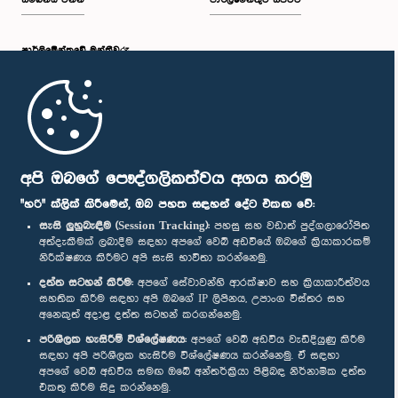
සම්බන්ධ වන්න
පාර්ලිමේන්තුව සජීවීව
පාර්ලි‌මේන්තුවේ මන්ත්‍රීවරු
මුල් පිටුව
පාර්ලිමේන්තු ජංගම යෙදුම
අපි ඔබගේ පෞද්ගලිකත්වය අගය කරමු
"හරි" ක්ලික් කිරීමෙන්, ඔබ පහත සඳහන් දේට එකඟ වේ:
සැසි ලුහුබැඳීම (Session Tracking):
පහසු සහ වඩාත් පුද්ගලාරෝපිත
අත්දැකීමක් ලබාදීම සඳහා අපගේ වෙබ් අඩවියේ ඔබගේ ක්‍රියාකාරකම්
නිරීක්ෂණය කිරීමට අපි සැසි භාවිතා කරන්නෙමු.
අප හා සම්බන්ධ වී සිටින්න :
දත්ත සටහන් කිරීම:
අපගේ සේවාවන්හි ආරක්ෂාව සහ ක්‍රියාකාරීත්වය
සහතික කිරීම සඳහා අපි ඔබගේ IP ලිපිනය, උපාංග විස්තර සහ
අනෙකුත් අදාළ දත්ත සටහන් කරගන්නෙමු.
සම්මාන
පරිශීලක හැසිරීම් විශ්ලේෂණය:
අපගේ වෙබ් අඩවිය වැඩිදියුණු කිරීම
සඳහා අපි පරිශීලක හැසිරීම විශ්ලේෂණය කරන්නෙමු. ඒ සඳහා
අපගේ වෙබ් අඩවිය සමඟ ඔබේ අන්තර්ක්‍රියා පිළිබඳ නිර්නාමික දත්ත
පෞද්ගලිකත්ව ප්‍රතිපත්තිය
එකතු කිරීම සිදු කරන්නෙමු.