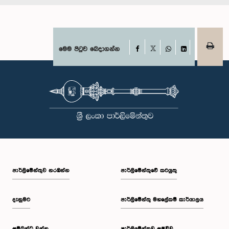
Facebook
මෙම පිටුව බෙදාගන්න
X
WhatsApp
LinkedIn
පාර්ලි‌මේන්තුව නරඹන්න
පාර්ලිමේන්තුවේ කටයුතු
දැනුමට
පාර්ලිමේන්තු මහලේකම් කාර්යාලය