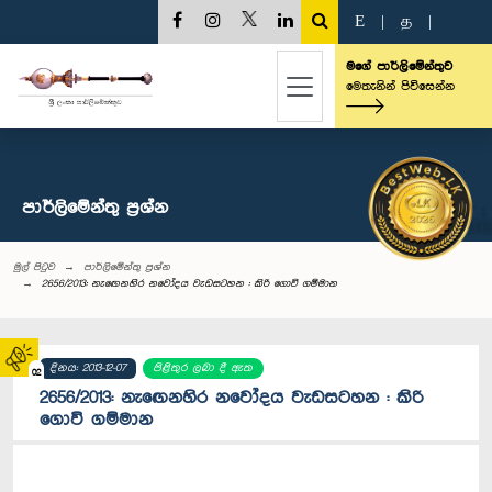
E
|
த
|
මගේ පාර්ලිමේන්තුව
මෙතැනින් පිවිසෙන්න
පාර්ලි‌මේන්තු‌ ප්‍රශ්න
මුල් පිටුව
පාර්ලි‌මේන්තු‌ ප්‍රශ්න
2656/2013: නැ‍ඟෙනහිර නවෝදය වැඩසටහන : කිරි ගොවි ගම්මාන
දිනය: 2013-12-07
පිළිතුර ලබා දී ඇත
02
2656/2013: නැ‍ඟෙනහිර නවෝදය වැඩසටහන : කිරි
ගොවි ගම්මාන