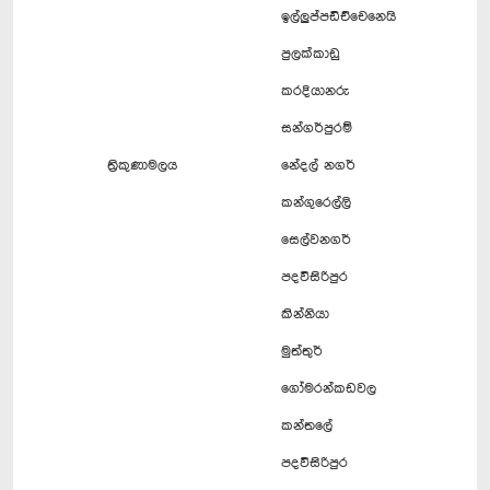
ඉල්ලුප්පඩිච්චෙනෙයි
පුලක්කාඩු
කරදියානරු
සන්ගර්පුරම්
ත්‍රිකුණාමලය
නේදල් නගර්
කන්ගුරෙල්ලි
සෙල්වනගර්
පදවිසිරිපුර
කින්නියා
මුත්තුර්
ගෝමරන්කඩවල
කන්තලේ
පදවිසිරිපුර