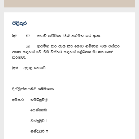
පිළිතුර
(අ) (i) ගොවි ගම්මාන 48ක් ආරම්භ කර ඇත.
(ii) ආරම්භ කර ඇති කිරි ගොවි ගම්මාන 48හි විස්තර
පහත සඳහන් වේ. එම විස්තර සඳහන් ලේඛනය මා සභාගත*
කරනවා.
(ආ) අදාළ නොවේ.
දිස්ත්‍රික්කය
කිරි ගම්මානය
අම්පාර
තම්බිලුවිල්
සෙන්නෙයි
නින්දවූර් 1
නින්දවුර් 11