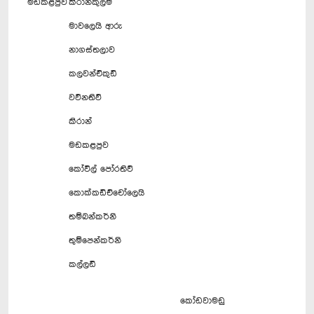
මඩකළපුව
කිරාන්කුලම්
මාවලෙයි ආරු
නාගස්තලාව
කලවන්චිකුඩි
වව්නතිව්
කිරාන්
මඩකළපුව
කෝවිල් පෝරතිව්
කොක්කඩිච්චෝලෙයි
තම්බන්කර්නි
තුම්පෙන්කර්නි
කල්ලඩි
කෝඩවාමඩු