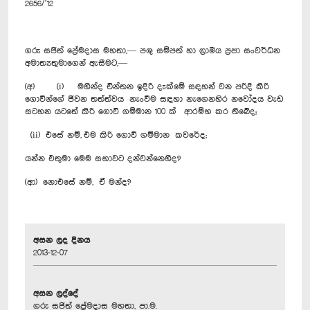
2656/’12
ගරු සජිත් ප්‍රේමදාස මහතා,— පශු සම්පත් හා ග්‍රාමීය ප්‍රජා සංවර්ධන
අමාත්‍යතුමාගෙන් ඇසීමට,—
(අ) (i) මහින්ද චින්තන ඉදිරි දැක්මේ සඳහන් වන පරිදි කිරි
ගොවීන්ගේ ජීවන තත්ත්වය නැංවීම සඳහා නැගෙනහිර නවෝදය වැඩ
සටහන යටතේ කිරි ගොවි ගම්මාන 100 ක් ආරම්භ කර තිබේද;
(ii) එසේ නම්, එම කිරි ගොවි ගම්මාන කවරේද;
යන්න එතුමා මෙම සභාවට දන්වන්නෙහිද?
(ආ) නොඑසේ නම්, ඒ මන්ද?‍
අසන ලද දිනය
2013-12-07
අසන ලද්දේ
ගරු සජිත් ප්‍රේමදාස මහතා, පා.ම.