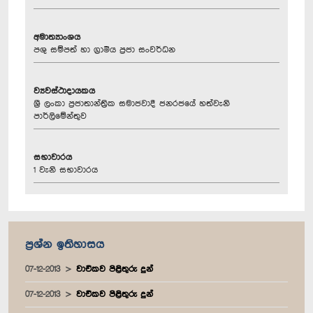
අමාත්‍යාංශය
පශු සම්පත් හා ග්‍රාමීය ප්‍රජා සංවර්ධන
ව්‍යවස්ථාදායකය
ශ්‍රී ලංකා ප්‍රජාතාන්ත්‍රික සමාජවාදී ජනරජයේ හත්වැනි
පාර්ලිමේන්තුව
සභාවාරය
1 වැනි සභාවාරය
ප්‍රශ්න ඉතිහාසය
07-12-2013
වාචිකව පිළිතුරු දුන්
07-12-2013
වාචිකව පිළිතුරු දුන්