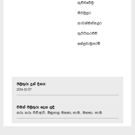
කුච්චවේලි
සීවලිපුර
කාවන්තිස්සපුර
කුට්ටිකරච්චි
අන්පුවාලිපරම්
පිළිතුරු දුන් දිනය
2014-12-07
විසින් පිළිතුරු දෙන ලදී
ගරු ගරු එච්.ආර්. මිත්‍රපාල මහතා, පා.ම., මහතා, පා.ම.