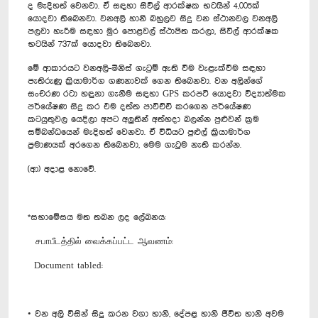
ද මැදිහත් වෙනවා. ඒ සඳහා සිවිල් ආරක්ෂක භටයින් 4,005ක්
යොදවා තිබෙනවා. වනඅලි හානි බහුලව සිදු වන ස්ථානවල වනඅලි
පලවා හැරීම සඳහා මුර පොළවල් ස්ථාපිත කරලා, සිවිල් ආරක්ෂක
භටයින් 737ක් යොදවා තිබෙනවා.
මේ ආකාරයට වනඅලි-මිනිස් ගැටුම් ඇති වීම වැළැක්වීම සඳහා
පැතිරුණු ක්‍රියාමාර්ග ගණනාවක් ගෙන තිබෙනවා. වන අලින්ගේ
සංචරණ රටා හඳුනා ගැනීම සඳහා GPS කරපටි යොදවා විද්‍යාත්මක
පර්යේෂණ සිදු කර එම දත්ත පාවිච්චි කරගෙන පර්යේෂණ
කටයුතුවල යෙදිලා අපට අලුතින් අත්හදා බලන්න පුළුවන් ක්‍රම
සම්බන්ධයෙන් මැදිහත් වෙනවා. ඒ විධියට පුළුල් ක්‍රියාමාර්ග
ප්‍රමාණයක් අරගෙන තිබෙනවා, මෙම ගැටුම නැති කරන්න.
(ආ) අදාළ නොවේ.
*සභාමේසය මත තබන ලද ලේඛනය:
சபாபீடத்தில் வைக்கப்பட்ட ஆவணம்:
Document tabled:
• වන අලි විසින් සිදු කරන වගා හානි, දේපළ හානි ජීවිත හානි අවම