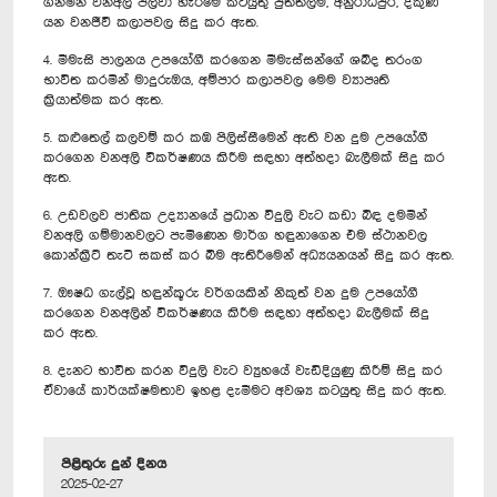
ගනිමින් වනඅලි පලවා හැරීමේ කටයුතු පුත්තලම, අනුරාධපුර, දකුණ
යන වනජීවී කලාපවල සිදු කර ඇත.
4. මීමැසි පාලනය උපයෝගී කරගෙන මීමැස්සන්ගේ ශබ්ද තරංග
භාවිත කරමින් මාදුරුඔය, අම්පාර කලාපවල මෙම ව්‍යාපෘති
ක්‍රියාත්මක කර ඇත.
5. කළුතෙල් කලවම් කර කඹ පිලිස්සීමෙන් ඇති වන දුම උපයෝගී
කරගෙන වනඅලි විකර්ෂණය කිරීම සඳහා අත්හදා බැලීමක් සිදු කර
ඇත.
6. උඩවලව ජාතික උද්‍යානයේ ප්‍රධාන විදුලි වැට කඩා බිඳ දමමින්
වනඅලි ගම්මානවලට පැමිණෙන මාර්ග හඳුනාගෙන එම ස්ථානවල
කොන්ක්‍රීට් තැටි සකස් කර බිම ඇතිරීමෙන් අධ්‍යයනයන් සිදු කර ඇත.
7. ඖෂධ ගැල්වූ හඳුන්කූරු වර්ගයකින් නිකුත් වන දුම උපයෝගී
කරගෙන වනඅලින් විකර්ෂණය කිරීම සඳහා අත්හදා බැලීමක් සිදු
කර ඇත.
8. දැනට භාවිත කරන විදුලි වැට ව්‍යුහයේ වැඩිදියුණු කිරීම් සිදු කර
ඒවායේ කාර්යක්ෂමතාව ඉහළ දැමීමට අවශ්‍ය කටයුතු සිදු කර ඇත.
පිළිතුරු දුන් දිනය
2025-02-27