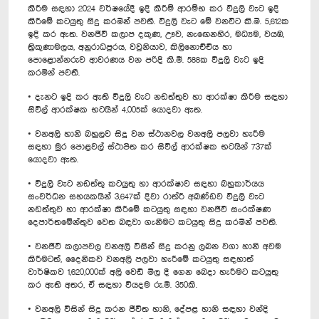
කිරීම සඳහා 2024 වර්ෂයේදී ඉදි කිරීම් ආරම්භ කර විදුලි වැට ඉදි
කිරීමේ කටයුතු සිදු කරමින් පවතී. විදුලි වැට මේ වනවිට කි.මී. 5,612ක
ඉදි කර ඇත. වනජීවී කලාප දකුණ, ඌව, නැඟෙනහිර, මධ්‍යම, වයඹ,
ත්‍රිකුණාමලය, අනුරාධපුරය, වවුනියාව, කිලිනොච්චිය හා
පොළොන්නරුව ආවරණය වන පරිදි කි.මී. 588ක විදුලි වැට ඉදි
කරමින් පවතී.
• දැනට ඉදි කර ඇති විදුලි වැට නඩත්තුව හා ආරක්ෂා කිරීම සඳහා
සිවිල් ආරක්ෂක භටයින් 4,005ක් යොදවා ඇත.
• වනඅලි හානි බහුලව සිදු වන ස්ථානවල වනඅලි පලවා හැරීම
සඳහා මුර පොළවල් ස්ථාපිත කර සිවිල් ආරක්ෂක භටයින් 737ක්
යොදවා ඇත.
• විදුලි වැට නඩත්තු කටයුතු හා ආරක්ෂාව සඳහා බහුකාර්යය
සංවර්ධන සහයකයින් 3,647ක් දිවා රාත්රී අඛණ්ඩව විදුලි වැට
නඩත්තුව හා ආරක්ෂා කිරීමේ කටයුතු සඳහා වනජීවී සංරක්ෂණ
දෙපාර්තමේන්තුව වෙත බඳවා ගැනීමට කටයුතු සිදු කරමින් පවතී.
• වනජීවී කලාපවල වනඅලි විසින් සිදු කරනු ලබන වගා හානි අවම
කිරීමටත්, දෛනිකව වනඅලි පලවා හැරීමේ කටයුතු සඳහාත්
වාර්ෂිකව 1,620,000ක් අලි වෙඩි මිල දී ගෙන බෙදා හැරීමට කටයුතු
කර ඇති අතර, ඒ සඳහා වියදම රු.මි. 350කි.
• වනඅලි විසින් සිදු කරන ජීවිත හානි, දේපළ හානි සඳහා වන්දි