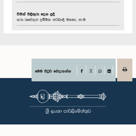
විසින් පිළිතුරු දෙන ලදී
ගරු (වෛද්‍ය) දම්මික පටබැඳි මහතා, පා.ම.
Facebook
මෙම පිටුව බෙදාගන්න
X
WhatsApp
LinkedIn