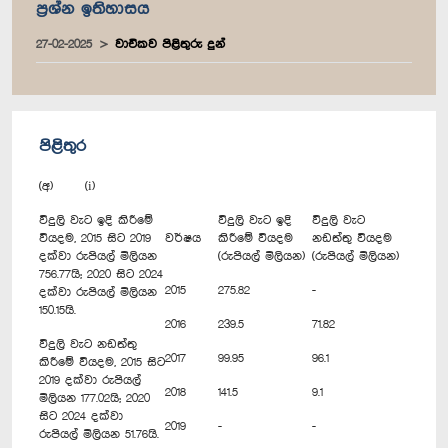
ප්‍රශ්න ඉතිහාසය
27-02-2025
වාචිකව පිළිතුරු දුන්
පිළිතුර
(අ) (i)
විදුලි වැට ඉදි කිරීමේ
විදුලි වැට ඉදි
විදුලි වැට
වියදම, 2015 සිට 2019
වර්ෂය
කිරීමේ වියදම
නඩත්තු වියදම
දක්වා රුපියල් මිලියන
(රුපියල් මිලියන)
(රුපියල් මිලියන)
756.77යි; 2020 සිට 2024
2015
275.82
-
දක්වා රුපියල් මිලියන
150.15යි.
2016
239.5
71.82
විදුලි වැට නඩත්තු
2017
99.95
96.1
කිරීමේ වියදම, 2015 සිට
2019 දක්වා රුපියල්
2018
141.5
9.1
මිලියන 177.02යි; 2020
සිට 2024 දක්වා
2019
-
-
රුපියල් මිලියන 51.76යි.