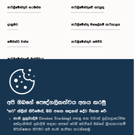
පාර්ලි‌මේන්තුව නරඹන්න
පාර්ලිමේන්තුවේ කටයුතු
දැනුමට
පාර්ලිමේන්තු මහලේකම් කාර්යාලය
සම්බන්ධ වන්න
පාර්ලිමේන්තුව සජීවීව
පාර්ලි‌මේන්තුවේ මන්ත්‍රීවරු
මුල් පිටුව
පාර්ලිමේන්තු ජංගම යෙදුම
අපි ඔබගේ පෞද්ගලිකත්වය අගය කරමු
"හරි" ක්ලික් කිරීමෙන්, ඔබ පහත සඳහන් දේට එකඟ වේ:
සැසි ලුහුබැඳීම (Session Tracking):
පහසු සහ වඩාත් පුද්ගලාරෝපිත
අත්දැකීමක් ලබාදීම සඳහා අපගේ වෙබ් අඩවියේ ඔබගේ ක්‍රියාකාරකම්
නිරීක්ෂණය කිරීමට අපි සැසි භාවිතා කරන්නෙමු.