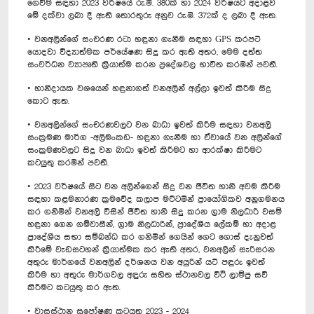
ගෙවීම සඳහා 2023 වර්ෂයේ රු.මි. 380ක් හා 2024 වර්ෂයට අදාළව
මේ දක්වා ලබා දී ඇති තොරතුරු අනුව රු.මි. 372ක් ද ලබා දී ඇත.
• වනඅලින්ගේ සංචරණ රටා හඳුනා ගැනීම සඳහා GPS කරපටි
යොදවා විද්‍යාත්මක පර්යේෂණ සිදු කර ඇති අතර, මෙම දත්ත
සංවර්ධන ව්‍යාපෘති ක්‍රියාත්ම කරන ප්‍රදේශවල භාවිත කරමින් පවතී.
• හානිදායක වශයෙන් හඳුනාගත් වනඅලින් අල්ලා ඉවත් කිරීම සිදු
කොට ඇත.
• වනඅලින්ගේ සංචරණවලට වන බාධා ඉවත් කිරීම සඳහා වනඅලි
සංක්‍රමණ මාර්ග -අලිමංකඩ- හඳුනා ගැනීම හා ඒවායේ වන අලින්ගේ
සංක්‍රමණවලට සිදු වන බාධා ඉවත් කිරීමට හා ආරක්ෂා කිරීමට
කටයුතු කරමින් පවතී.
• 2023 වර්ෂයේ සිට වන අලින්ගෙන් සිදු වන ජීවිත හානි අවම කිරීම
සඳහා කළමනාරණ ක්‍රමවේද කලාප මට්ටමින් ප්‍රායෝගිකව අනුගමනය
කර ගනිමින් වනඅලි විසින් ජීවිත හානි සිදු කරන ග්‍රාම නිලධාරි වසම්
හඳුනා ගෙන ගම්වාසීන්, ග්‍රාම නිලධාරින්, ප්‍රාදේශීය ලේකම් හා අදාළ
ප්‍රාදේශීය සභා සම්බන්ධ කර ගනිමින් ගෙයින් ගෙට ගොස් දැනුවත්
කිරීමේ වැඩසටහන් ක්‍රියාත්මක කර ඇති අතර, වනඅලින් සැරිසරන
අතුරු මාර්ගයේ වනඅලින් දර්ශනය වන අයුරින් යටි පඳුරු ඉවත්
කිරීම හා අතුරු මාර්ගවල අඳුරු සහිත ස්ථානවල වීථි ලාම්පු සවි
කිරීමට කටයුතු කර ඇත.
• වාසස්ථාන සුපෝෂණ කටයුතු 2023 - 2024