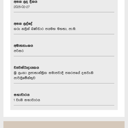
අසන ලද දිනය
2025-02-27
අසන ලද්දේ
ගරු නලින් බණ්ඩාර ජයමහ මහතා, පා.ම.
අමාත්‍යාංශය
පරිසර
ව්‍යවස්ථාදායකය
ශ්‍රී ලංකා ප්‍රජාතාන්ත්‍රික සමාජවාදී ජනරජයේ දසවැනි
පාර්ලිමේන්තුව
සභාවාරය
1 වැනි සභාවාරය