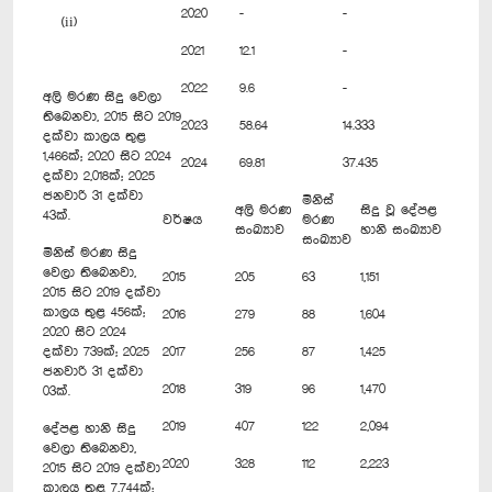
2020
-
-
(ii)
2021
12.1
-
2022
9.6
-
අලි මරණ සිදු වෙලා
තිබෙනවා, 2015 සිට 2019
2023
58.64
14.333
දක්වා කාලය තුළ
1,466ක්; 2020 සිට 2024
2024
69.81
37.435
දක්වා 2,018ක්; 2025
ජනවාරි 31 දක්වා
මිනිස්
අලි මරණ
සිදු වූ දේපළ
43ක්.
වර්ෂය
මරණ
සංඛ්‍යාව
හානි සංඛ්‍යාව
සංඛ්‍යාව
මිනිස් මරණ සිදු
වෙලා තිබෙනවා,
2015
205
63
1,151
2015 සිට 2019 දක්වා
කාලය තුළ 456ක්;
2016
279
88
1,604
2020 සිට 2024
දක්වා 739ක්; 2025
2017
256
87
1,425
ජනවාරි 31 දක්වා
2018
319
96
1,470
03ක්.
2019
407
122
2,094
දේපළ හානි සිදු
වෙලා තිබෙනවා,
2020
328
112
2,223
2015 සිට 2019 දක්වා
කාලය තුළ 7,744ක්;