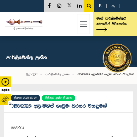
E
|
த
|
මගේ පාර්ලිමේන්තුව
මෙතැනින් පිවිසෙන්න
පාර්ලි‌මේන්තු‌ ප්‍රශ්න
මුල් පිටුව
පාර්ලි‌මේන්තු‌ ප්‍රශ්න
0188/2025: අලි-මිනිස් ගැටුම: තිරසර විසඳුමක්
බලන්න
දිනය: 2025-02-27
පිළිතුර ලබා දී ඇත
02
0188/2025: අලි-මිනිස් ගැටුම: තිරසර විසඳුමක්
188/2024