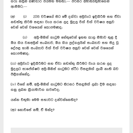
ගරු නලින් බණ්ඩාර ජයමහ මහතා,— පරිසර අමාත්‍යතුමාගෙන්
ඇසීමට,—
(අ) (i) 2015 වර්ෂයේ සිට මේ දක්වා අලිවැට ඉදිකිරීම සහ ඒවා
නඩත්තු කිරීම සඳහා වැය කරන ලද මුදල එක් එක් වර්ෂය අනුව
වෙන් වෙන් වශයෙන් කොපමණද;
(ii) අලි-මිනිස් ගැටුම හේතුවෙන් ඉහත කාල සීමාව තුළ දී
මිය ගිය වනඅලින් සංඛ්‍යාව, මිය ගිය පුද්ගලයින් සංඛ්‍යාව සහ සිදු වූ
දේපළ හානි සංඛ්‍යාව එක් එක් වර්ෂය අනුව වෙන් වෙන් වශයෙන්
කොපමණද;
(iii) අලිවැට ඉදිකිරීමට සහ ඒවා නඩත්තු කිරීමට වැය කරන ලද
මුදලට සාපේක්ෂව අලි-මිනිස් ගැටුමට ස්ථිර විසඳුමක් ලැබී නැති බව
පිළිගන්නේද;
(iv) එසේ නම්, අලි-මිනිස් ගැටුමට තිරසර විසඳුමක් ලබා දීම සඳහා
ගනු ලබන ක්‍රියාමාර්ග කවරේද;
යන්න එතුමා මෙම සභාවට දන්වන්නෙහිද?
(ආ) නොඑසේ නම්, ඒ මන්ද?