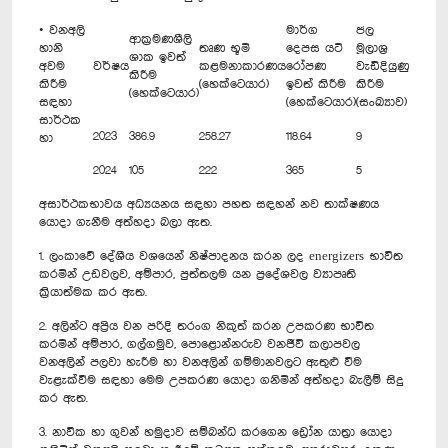
• වනඅලි
මාර්ග
ජල
ආක්‍රමණශීලි
හානි
තෘණ භූමි
දෙපස යටි
මූලාශ්‍ර
ශාක ඉවත්
අවම
වර්ෂය
කළමනාකාරණය
රෝපණ
වැඩිදියුණු
කිරීම
කිරීම
(හෙක්ටෙයාර)
ඉවත් කිරීම
කිරීම
(හෙක්ටෙයාර)
සඳහා
(හෙක්ටෙයාර)
(සංඛ්‍යාව)
සාර්ථක
2023
386.9
258.27
118.64
9
හා
2024
105
222
365
5
අසාර්ථකභාවය අධ්‍යයනය සඳහා පහත සඳහන් නව තාක්ෂණය
යොදා ගැනීම අත්හදා බලා ඇත.
1. ලංකාවේ දේශීය වශයෙන් නිෂ්පාදනය කරන ලද energizers භාවිත
කරමින් උඩවලව, අම්පාර, පුත්තලම යන ප්‍රදේශවල ව්‍යාපෘති
ක්‍රියාත්මක කර ඇත.
2. අලින්ට අප්‍රිය වන පරිදි තරංග නිකුත් කරන උපකරණ භාවිත
කරමින් අම්පාර, ගල්ගමුව, පොළොන්නරුව වනජීවි කලාපවල
වනඅලින් පලවා හැරීම හා වනඅලින් ගම්මානවලට ඇතුළු වීම
වැළැක්වීම සඳහා මෙම උපකරණ යොදා ගනිමින් අත්හදා බැලීම් සිදු
කර ඇත.
3. නාවික හා ගුවන් හමුදාව සම්බන්ධ කරගෙන ඩ්‍රෝන යාත්‍රා යොදා