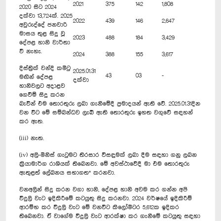
2021
375
142
1,808
2020 සිට 2024
දක්වා 13,724ක්. 2025
2022
439
146
2,647
අවුරුද්දේ ජනවාරි
මාසය තුළ සිදු වූ
2023
488
184
3,429
දේපළ හානි වාර්තා
වී නැහැ.
2024
388
155
3,617
දිස්ත්‍රික් වන්දි කමිටු
2025.01.31
43
03
-
මඟින් දේපළ
දක්වා
හානිවලට අදාළව
ගෙවීම් සිදු කරන
බැවින් එම තොරතුරු ලබා ගැනීමේදී ප්‍රමාදයන් ඇති වේ. 2025.01.31දින
වන විට මේ සම්බන්ධව ලැබී ඇති තොරතුරු ඉහත වගුවේ සඳහන්
කර ඇත.
(iii) නැත.
(iv) අලි-මිනිස් ගැටුමට තිරසාර විසඳුමක් ලබා දීම සඳහා ගනු ලබන
ක්‍රියාමාර්ග රාශියක් තිබෙනවා. මේ අවස්ථාවේදී මා එම තොරතුරු
ඇතුළත් ලේඛනය සභාගත* කරනවා.
වනඅලින් සිදු කරන වගා හානි, දේපළ හානි අවම කර ගන්න අපි
විදුලි වැට ඉදිකිරීමේ කටයුතු සිදු කරනවා. 2024 වර්ෂයේ ඉදිකිරීම්
ආරම්භ කර විදුලි වැට මේ වනවිට කිලෝමීටර 5,612ක ඉදිකර
තිබෙනවා. ඒ වාගේම විදුලි වැට ආරක්ෂා කර ගැනීමේ කටයුතු සඳහා